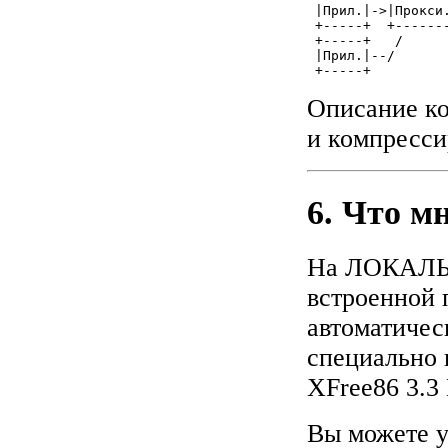
 |Прил.|->|Прокси
 +-----+  +------
 +-----+   /     
 |Прил.|--/

 +-----+
Описание ко
и компресси
6. Что м
На ЛОКАЛЬН
встроенной 
автоматичес
специально 
XFree86 3.3
Вы можете у