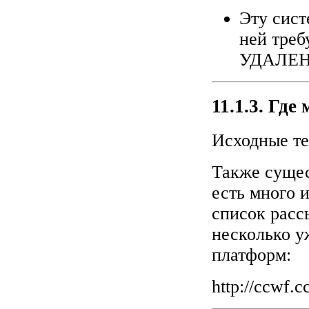
Эту сист
ней тре
УДАЛЕН
11.1.3. Где
Исходные те
Также сущес
есть много 
список расс
несколько у
платформ:
http://ccwf.c