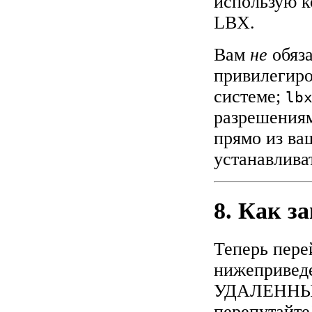
использую к
LBX.
Вам
не
обяза
привилегир
системе;
lb
разрешениям
прямо из ваш
устанавлива
8. Как з
Теперь пере
нижепривед
УДАЛЕННЫЙ 
перепутайте