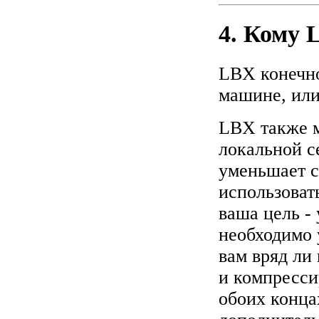
4. Кому 
LBX конечно
машине, или
LBX также м
локальной с
уменьшает с
использоват
ваша цель -
необходимо 
вам вряд ли
и компресси
обоих конца