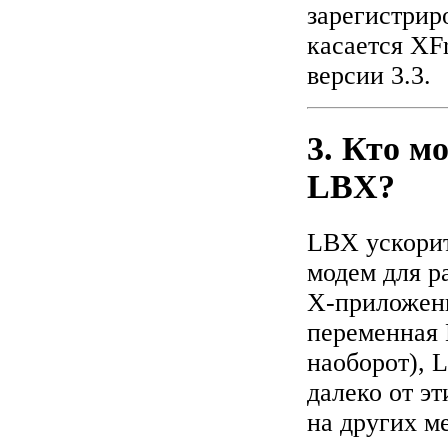
зарегистрир
касается XFr
версии 3.3.
3. Кто м
LBX?
LBX ускорит
модем для р
Х-приложени
переменная 
наоборот), 
далеко от э
на других м