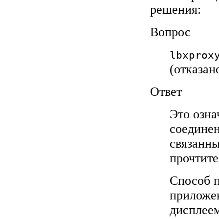
решения:
Вопрос
lbxprox
(отказан
Ответ
Это озн
соедине
связанны
прочтит
Способ п
приложе
дисплее