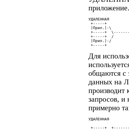
приложение
УДАЛЕННАЯ        
 +-----+         
 |Прил.|-\       
 +-----+  \------
 +-----+  /      
 |Прил.|-/       
 +-----+
Для исполь
используетс
общаются с 
данных на 
производит 
запросов, и 
примерно та
УДАЛЕННАЯ        
                 
 +-----+  +------