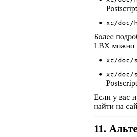
Postscrip
xc/doc/
Более подро
LBX можно н
xc/doc/
xc/doc/
Postscrip
Если у вас 
найти на
са
11. Альт