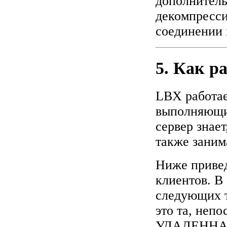
дополнитель
декомпресс
соединении 
5. Как р
LBX работа
выполняющи
сервер знает
также заним
Ниже привед
клиентов. В
следующих 
это та, непо
УДАЛЕННАЯ -