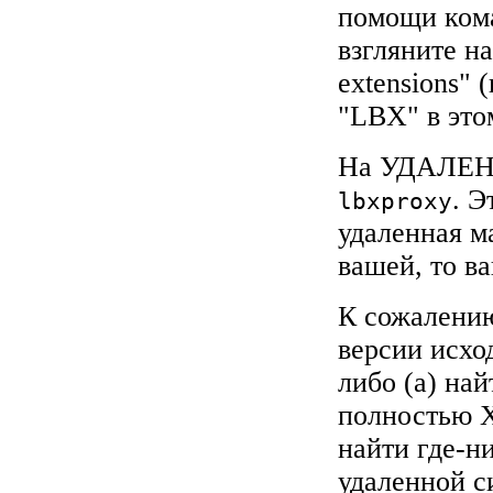
помощи ко
взгляните н
extensions"
"LBX" в это
На УДАЛЕНН
. Э
lbxproxy
удаленная м
вашей, то в
К сожалению
версии исхо
либо (а) най
полностью X
найти где-н
удаленной с