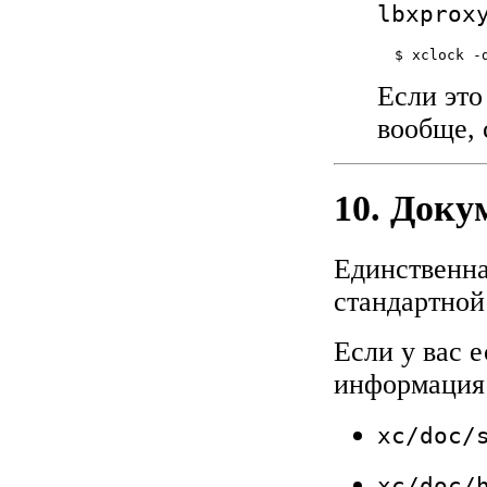
lbxprox
  $ xclock -
Если это
вообще, 
10. Доку
Единственна
стандартной
Если у вас е
информация 
xc/doc/
xc/doc/