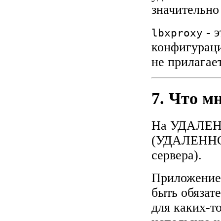
значительно
- э
lbxproxy
конфигураци
не прилагае
7. Что м
На УДАЛЕНН
(УДАЛЕННОЙ
сервера).
Приложение,
быть обязат
для каких-т