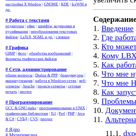
настройка X Window
|
GNOME
|
KDE
|
IceWM и
др.
Содержани
# Работа с текстами
редакторы
|
офис
|
шрифты, кодировки и
1.
Введение
русификация
|
преобразования текстовых
2.
Где работ
файлов
|
LaTeX, SGML и др.
|
словари
3.
Кто может
# Графика
GIMP
|
фото
|
обработка изображений
|
4.
Кому LBX
форматы графических файлов
5.
Как рабо
# Сети, администрирование
6.
Что мне 
общие вопросы
|
Dialup & PPP
|
брандмауэры
|
маршрутизация
|
работа в Windows-сетях
|
веб-
7.
Что мне 
серверы
|
Apache
|
прокси-серверы
|
сетевая
8.
Как запу
печать
|
прочее
9.
Проблем
# Программирование
GCC & GNU make
|
программирование в UNIX
|
10.
Докумен
графические библиотеки
|
Tcl
|
Perl
|
PHP
|
Java
11.
Альтерн
& C#
|
СУБД
|
CVS
|
прочее
# Ядро
11.1.
dxp
# Мультимедиа