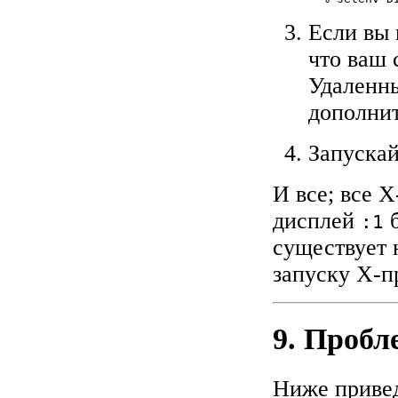
Если вы
что ваш 
Удаленн
дополни
Запускай
И все; все 
дисплей
б
:1
существует 
запуску X-
9. Проб
Ниже приве