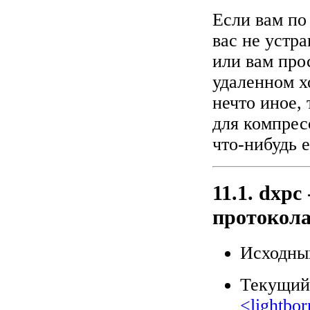
Если вам по
вас не устра
или вам прос
удаленном х
нечто иное,
для компрес
что-нибудь 
11.1. dxp
протокол
Исходны
Текущий
<
lightbo