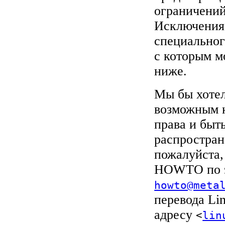
ограничени
Исключения 
специальног
с которым м
ниже.
Мы бы хотел
возможным к
права и быт
распростран
пожалуйста,
HOWTO по э
howto@meta
перевода Li
адресу
<
lin