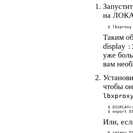
Запусти
на ЛОКА
  $ lbxproxy
Таким об
display
:
уже боль
вам необ
Установ
чтобы он
lbxprox
  $ DISPLAY=:
  $ export D
Или, есл
  % setenv D