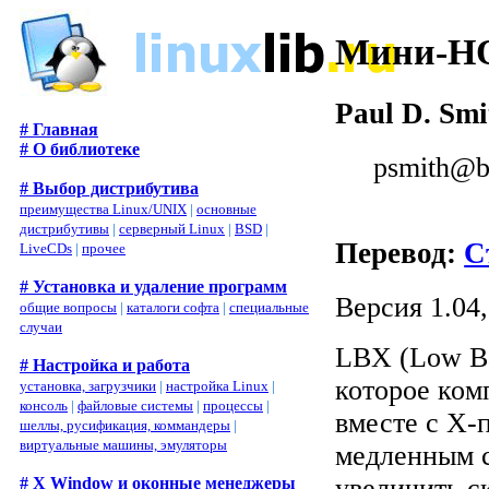
Мини-H
Paul D. Smi
# Главная
# О библиотеке
psmith@b
# Выбор дистрибутива
преимущества Linux/UNIX
|
основные
дистрибутивы
|
серверный Linux
|
BSD
|
Перевод:
С
LiveCDs
|
прочее
# Установка и удаление программ
Версия 1.04,
общие вопросы
|
каталоги софта
|
специальные
случаи
LBX (Low Ba
# Настройка и работа
которое ком
установка, загрузчики
|
настройка Linux
|
консоль
|
файловые системы
|
процессы
|
вместе с X-
шеллы, русификация, коммандеры
|
виртуальные машины, эмуляторы
медленным с
увеличить с
# X Window и оконные менеджеры