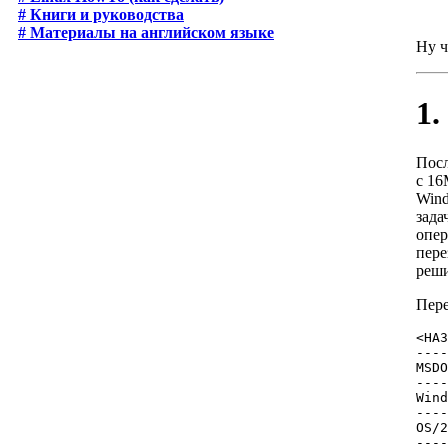
# Книги и руководства
# Материалы на английском языке
Ну ч
1.
Посл
с 16
Wind
зада
опер
пере
реши
Пере
<НА
---
MSDO
---
Wind
---
OS/2
---