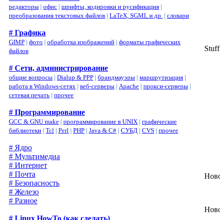
редакторы
|
офис
|
шрифты, кодировки и русификация
|
преобразования текстовых файлов
|
LaTeX, SGML и др.
|
словари
# Графика
GIMP
|
фото
|
обработка изображений
|
форматы графических
Stuf
файлов
# Сети, администрирование
общие вопросы
|
Dialup & PPP
|
брандмауэры
|
маршрутизация
|
работа в Windows-сетях
|
веб-серверы
|
Apache
|
прокси-серверы
|
сетевая печать
|
прочее
# Программирование
GCC & GNU make
|
программирование в UNIX
|
графические
библиотеки
|
Tcl
|
Perl
|
PHP
|
Java & C#
|
СУБД
|
CVS
|
прочее
# Ядро
# Мультимедиа
# Интернет
# Почта
Ново
# Безопасность
# Железо
# Разное
Ново
# Linux HowTo (как сделать)