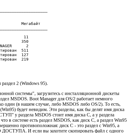
____________________

         Мегабайт

____________________

          11

         350

NAGER      2

тирован  511

тирован  127

тирован  219

 раздел 2 (Windows 95).
ционной системы", загрузитесь с инсталляционной дискеты
раздел MSDOS. Boot Manager для OS/2 работает немного
 один (в нашем случае, либо MSDOS либо OS/2). То есть,
(Win95) будет невидим. Эти разделы, как бы делят имя диска
ТУП'' у раздела MSDOS стоит имя диска C, а у раздела
 что в системе есть раздел MSDOS, как диск C, а раздел Win95
ершенно противоположная: диск C - это раздел с Win95, а
ДОСТУПА. И если вы захотите скопировать файл с одного