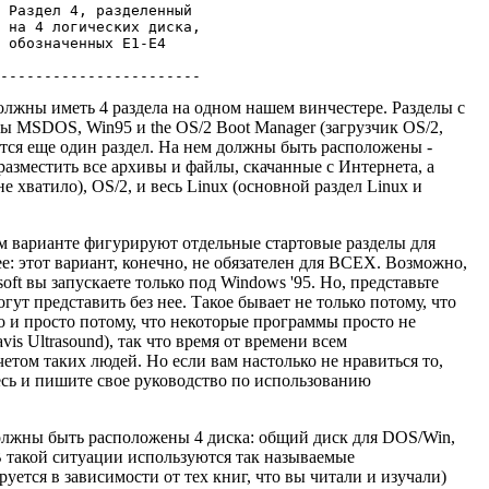
 Раздел 4, разделенный

 на 4 логических диска,

 обозначенных E1-E4

------------------------
олжны иметь 4 раздела на одном нашем винчестере. Разделы с
 MSDOS, Win95 и the OS/2 Boot Manager (загрузчик OS/2,
тся еще один раздел. На нем должны быть расположены -
азместить все архивы и файлы, скачанные с Интернета, а
 хватило), OS/2, и весь Linux (основной раздел Linux и
ем варианте фигурируют отдельные стартовые разделы для
е: этот вариант, конечно, не обязателен для ВСЕХ. Возможно,
ft вы запускаете только под Windows '95. Но, представьте
ут представить без нее. Такое бывает не только потому, что
 и просто потому, что некоторые программы просто не
is Ultrasound), так что время от времени всем
том таких людей. Но если вам настолько не нравиться то,
тесь и пишите свое руководство по использованию
 должны быть расположены 4 диска: общий диск для DOS/Win,
 В такой ситуации используются так называемые
ся в зависимости от тех книг, что вы читали и изучали)