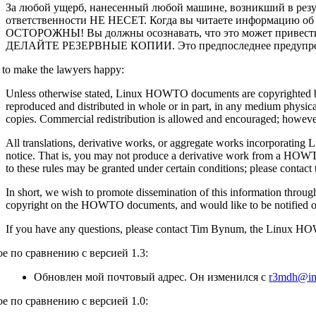
За любой ущерб, нанесенный любой машине, возникший в резу
ответственности НЕ НЕСЕТ. Когда вы читаете информацию об 
ОСТОРОЖНЫ! Вы должны осознавать, что это может привес
ДЕЛАЙТЕ РЕЗЕРВНЫЕ КОПИИ. Это предпоследнее предупр
f to make the lawyers happy:
Unless otherwise stated, Linux HOWTO documents are copyrighted 
reproduced and distributed in whole or in part, in any medium physical 
copies. Commercial redistribution is allowed and encouraged; however,
All translations, derivative works, or aggregate works incorporati
notice. That is, you may not produce a derivative work from a HOWTO 
to these rules may be granted under certain conditions; please conta
In short, we wish to promote dissemination of this information throu
copyright on the HOWTO documents, and would like to be notified o
If you have any questions, please contact Tim Bynum, the Linux H
е по сравнению с версией 1.3:
Обновлен мой почтовый адрес. Он изменился с
r3mdh@im
е по сравнению с версией 1.0: