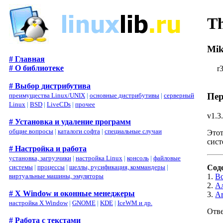
T
Mik
# Главная
# О библиотеке
r
# Выбор дистрибутива
Пер
преимущества Linux/UNIX
|
основные дистрибутивы
|
серверный
Linux
|
BSD
|
LiveCDs
|
прочее
v1.3
# Установка и удаление программ
общие вопросы
|
каталоги софта
|
специальные случаи
Этот
сист
# Настройка и работа
установка, загрузчики
|
настройка Linux
|
консоль
|
файловые
системы
|
процессы
|
шеллы, русификация, коммандеры
|
Сод
виртуальные машины, эмуляторы
1.
В
2.
А
# X Window и оконные менеджеры
3.
А
настройка X Window
|
GNOME
|
KDE
|
IceWM и др.
Отве
# Работа с текстами