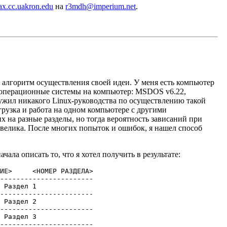
x.cc.uakron.edu
на
r3mdh@imperium.net
.
 алгоритм осуществления своей идеи. У меня есть компьютер
4 операционные системы на компьютер: MSDOS v6.22,
ружил никакого Linux-руководства по осуществлению такой
грузка и работа на одном компьютере с другими
 на разные разделы, но тогда вероятность зависаний при
е велика. После многих попыток и ошибок, я нашел способ
чала описать то, что я хотел получить в результате:
ИЕ>     <НОМЕР РАЗДЕЛА>

-----------------------

 Раздел 1

-----------------------

 Раздел 2

-----------------------

 Раздел 3

-----------------------
