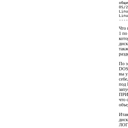
общ
OS/
Lin
Linu
---
Что 
1 по
кото
диск
такж
разд
По э
DOS 
вы у
себе
под 
запу
ПРИХ
что 
объе
Итак
диск
ЛОГИ