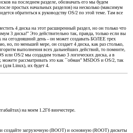
исков на последнем разделе, обозначать его мы будем
 простых начальных разделов) на несколько (максимум
ридется обратиться к руководству OS/2 по этой теме. Там все
местить 4 диска на этот расширенный раздел, но он только что
ум 3 диска!'' Это действительно так, правда, только если вы
x на сегодняшний день - он может создавать БОЛЕЕ трех
ю, но, по меньшей мере, он создает 4 диска, как раз столько,
ь алгоритм выполнения всех дальнейших действий, то помните,
S или OS/2 мы создадим только 3 логических диска, а в
, можете рассматривать это как ``обман'' MSDOS и OS/2, так
(для Linux), их будет 4.
егабайтах) на моем 1.2Гб винчестере.
e и создайте загрузочную (BOOT) и основную (ROOT) дискеты