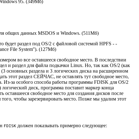
 Windows 95. (349Мб)
 для общих данных MSDOS и Windows. (511Мб)
о будет раздел под OS/2 с файловой системой HPFS - -
e File System''). (127Мб)
змером во все оставшееся свободное место. В последствии
здел и раздел для файла подкачки Linux. Но, так как OS/2 (как
е (3 основных раздела и 3 логических диска на расширенном
ть этот раздел СЕЙЧАС, не оставлять тут свободное место,
ка. Из-за особого способа работы программы FDISK для OS/2
) логический диск, программа поставит маркер конца
ь оставшееся свободное место для создания дисков после
 того, чтобы зарезервировать место. Позже мы удалим этот
ан
должен показывать примерно следующее:
FDISK