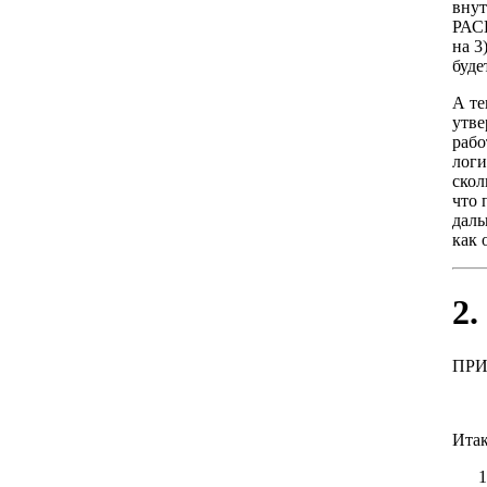
внут
РАС
на 3
буде
А те
утве
рабо
логи
скол
что 
даль
как 
2
ПР
Итак