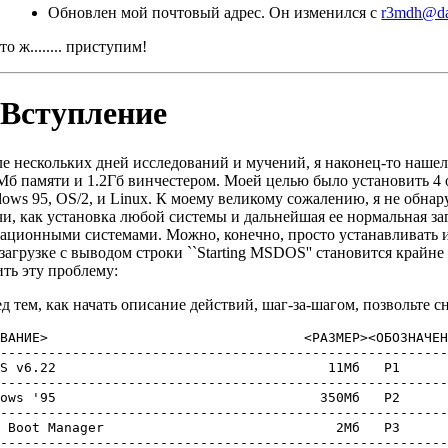
Обновлен мой почтовый адрес. Он изменился с
r3mdh@da
то ж........ приступим!
 Вступление
е нескольких дней исследований и мучений, я наконец-то нашел
Мб памяти и 1.2Гб винчестером. Моей целью было установить 
ows 95, OS/2, и Linux. К моему великому сожалению, я не обна
чи, как установка любой системы и дальнейшая ее нормальная за
ационными системами. Можно, конечно, просто устанавливать их
загрузке с выводом строки ``Starting MSDOS'' становится крайн
ть эту проблему:
д тем, как начать описание действий, шаг-за-шагом, позвольте сна
ЗВАНИЕ>                                <РАЗМЕР><ОБОЗНАЧЕН
---------------------------------------------------------
S v6.22                                  11Мб   P1      
---------------------------------------------------------
ows '95                                 350Мб   P2      
---------------------------------------------------------
 Boot Manager                             2Мб   P3      
---------------------------------------------------------