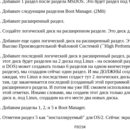
Добавьте 1 раздел после раздела MSDOS. Это будет раздел под
Добавьте следующим разделом Boot Manager. (2Мб)
Добавьте расширенный раздел.
Создайте логический диск на расширенном разделе. Это диск
Добавьте еще один логический диск на расширенный раздел. Эт
Высоко Производительной Файловой Системой (``High Performanc
Добавьте последний логический диск в расширенный раздел, ра
этот диск будет разделен на 2 диска под Linux - на основной ра
и DOS) может создавать только 6 разделов на одном винчестер
разделе), мы создадим сейчас один раздел. И мы ДОЛЖНЫ созда
ожидая, что Linux в последствии создаст тут 2 логических дис
там, где заканчивается последний (созданный этой программой
расширенного раздела. И потом мы уже НЕ сможем использоват
этой отметки. Иными словами, мы создаем этот диск только для
диск и, под Linux, создадим на его месте два новых диска.
Добавим разделы 1, 2, и 5 в Boot Manager.
Отметим раздел 5 как "инсталлируемый" для OS/2. Сейчас экр
                               FDISK
