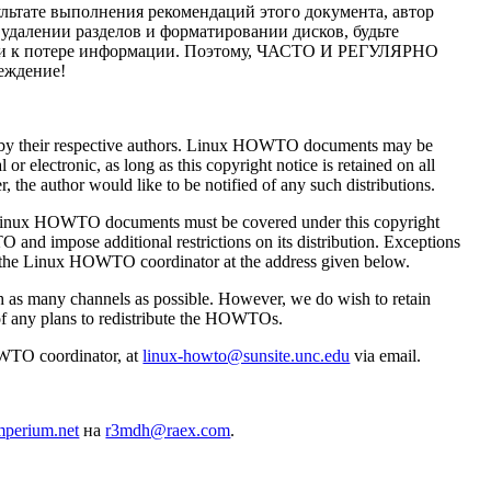
льтате выполнения рекомендаций этого документа, автор
удалении разделов и форматировании дисков, будьте
ти к потере информации. Поэтому, ЧАСТО И РЕГУЛЯРНО
еждение!
by their respective authors. Linux HOWTO documents may be
or electronic, as long as this copyright notice is retained on all
 the author would like to be notified of any such distributions.
ng Linux HOWTO documents must be covered under this copyright
and impose additional restrictions on its distribution. Exceptions
ct the Linux HOWTO coordinator at the address given below.
gh as many channels as possible. However, we do wish to retain
f any plans to redistribute the HOWTOs.
OWTO coordinator, at
linux-howto@sunsite.unc.edu
via email.
perium.net
на
r3mdh@raex.com
.