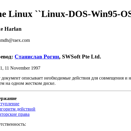
he Linux ``Linux-DOS-Win95-
e Harlan
3mdh@raex.com
евод:
Станислав Рогин
,
SWSoft Pte Ltd.
.1, 11 November 1997
 документ описывает необходимые действия для совмещения и 
ем на одном жестком диске.
ержание
ступление
лгоритм действий
вторские права
тственность: