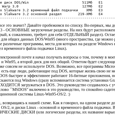
ие диск DOS/Win                          511Мб   E1      
2 Warp 3.0                               127Мб   E2      
ux Slakware 3.2 временный файл подкачки    XМб   E3      
x Slakware 3.2 основной раздел        219-XМб   E4

--------------------------------------------------------
все это значит? Давайте пробежимся по списку. Во-первых, мы д
 3 - ОСНОВНЫЕ загрузочные разделы. На них будут расположены
рый, к сожалению, требует для себя ОТДЕЛЬНЫЙ раздел). Остае
 для общих данных DOS/Win95 (много пространства, где можно р
е различные программы, места для которых на разделе Windows не
ел временного файла подкачки Linux).
лектронной почте я начал получать вопросы о том, почему в мо
и Win95, а второй диск для них общий. Ответом будет следующе
же совсем не используете DOS. Возможно, все программы Microso
, есть еще люди, работающие под DOS, которые жизнь свою не мог
DOS быстрее и эффективнее работают 16-битные приложения, но
скаются под Windows (сразу вспоминается система установки Grav
ОДИТСЯ загружаться в DOS. Это руководство создавалось с уче
слово ``MSDOS'' включено в это руководство, то спокойно сади
диненной системы Linux-Win95-OS/2. :)
, возвращаясь к нашей схеме. Как я говорил, на одном разделе
 OS/2, и диски Linux - основной и временного файла подкачки.
ЧЕСКИЕ ДИСКИ (или логические разделы, их название варьирует