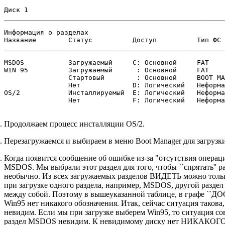
Диск 1

_______________________________________________________
Информация о разделах

Название        Статус          Доступ          Тип ФС 
_______________________________________________________
MSDOS           Загружаемый     C: Основной     FAT    
WIN 95          Загружаемый      : Основной     FAT    
                Стартовый        : Основной     BOOT MA
                Нет             D: Логический   Неформа
OS/2            Инсталлируемый  E: Логический   Неформа
                Нет             F: Логический   Неформа
Продолжаем процесс инсталляции OS/2.
Перезагружаемся и выбираем в меню Boot Manager для загрузки
Когда появится сообщение об ошибке из-за "отсутствия опера
MSDOS. Мы выбрали этот раздел для того, чтобы ``спрятать'' 
необычно. Из всех загружаемых разделов ВИДЕТЬ можно только
при загрузке одного раздела, например, MSDOS, другой раздел 
между собой. Поэтому в вышеуказанной таблице, в графе ``ДОС
Win95 нет никакого обозначения. Итак, сейчас ситуация такова,
невидим. Если мы при загрузке выберем Win95, то ситуация сов
раздел MSDOS невидим. К невидимому диску нет НИКАКОГО 