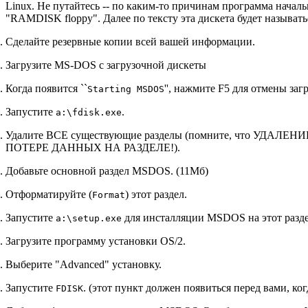
Linux. Не путайтесь -- по каким-то причинам программа начал
"RAMDISK floppy". Далее по тексту эта дискета будет называть
Сделайте резервные копии всей вашей информации.
Загрузите MS-DOS с загрузочной дискеты
Когда появится ``
'', нажмите F5 для отмены за
Starting MSDOS
Запустите
.
a:\fdisk.exe
Удалите ВСЕ существующие разделы (помните, что УДА
ПОТЕРЕ ДАННЫХ НА РАЗДЕЛЕ!).
Добавьте основной раздел MSDOS. (11Мб)
Отформатируйте (
) этот раздел.
Format
Запустите
для инсталляции MSDOS на этот разде
a:\setup.exe
Загрузите программу установки OS/2.
Выберите "Advanced" установку.
Запустите
. (этот пункт должен появиться перед вами, ко
FDISK