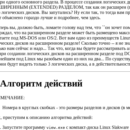
ри одного основного раздела. В процессе создания логических д
ШИРЕННЫМ (EXTENDED) РАЗДЕЛОМ, так как он расширен (после
) логических дисков. Вы запутались? Ну если так, то тогда вам п
т объяснено гораздо лучше и подробнее, чем здесь.
перь вы, должно быть, ломаете голову над тем, что ``он хочет по
рждал, что на расширенном разделе может быть размещено максим
таете под MS-DOS или OS/2. Вот вам одно из преимуществ Linu
ческих дисков на расширенном разделе! Сколько точно -- я не зна
ько нам сейчас и надо... Так что, когда вы будете рассматриват
при создании логических дисков на расширенном разделе под DO
нейшем под Linux мы разобьем один из них на два... По существу
они будут видеть только 3 логических диска, а в действительности 
. Алгоритм действий
ИМЕЧАНИЕ:
Номера в круглых скобках - это размеры разделов и дисков (в м
, приступим к описанию алгоритма действий:
Запустите программу
с компакт-диска Linux Slakwar
view.exe