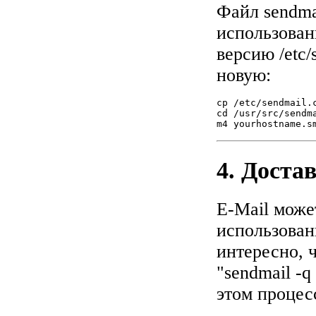
Файл sendma
использован
версию /etc/
новую:
cp /etc/sendmail.c
cd /usr/src/sendma
m4 yourhostname.s
4. Достав
E-Mail може
использован
интересно, 
"sendmail -
этом процес