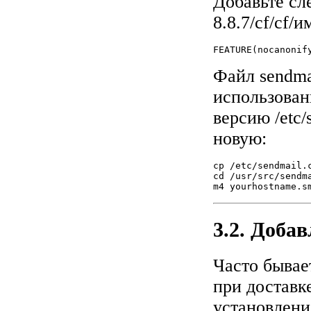
Добавьте сл
8.8.7/cf/cf
FEATURE(nocanonif
Файл sendma
использован
версию /etc/
новую:
cp /etc/sendmail.c
cd /usr/src/sendma
m4 yourhostname.s
3.2. Доба
Часто бывае
при доставк
установления