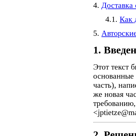
4.
Доставка 
4.1.
Как 
5.
Авторские
1. Введе
Этот текст 
основанные 
часть), напи
же новая ча
требованию, 
<
jptietze@ma
2. Решен