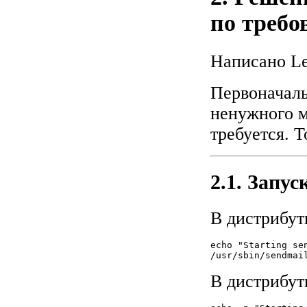
по требо
Написано Lei
Первоначаль
ненужного м
требуется. Т
2.1. Запус
В дистрибути
echo "Starting se
В дистрибутив