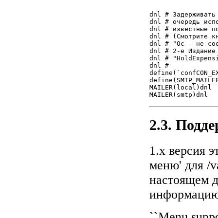
dnl # Задерживать
dnl # очередь исп
dnl # известные п
dnl # (Смотрите к
dnl # "Oc - не со
dnl # 2-е Издание 
dnl # "HoldExpens
define(`confCON_EX
define(SMTP_MAILER
MAILER(local)dnl

MAILER(smtp)dnl
2.3. Подд
1.x версия 
меню' для /
настоящем д
информацию 
``Menu suppo