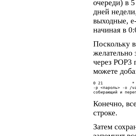
очереди) в 
дней недели,
выходные, e-
начиная в 0:
Поскольку в
желательно 
через POP3 
можете доба
0 21		* * * popclient -3 -u <ваше имя пользователя pop3>

-p <пароль> -o /v
собирающий и пере
Конечно, вс
строке.
Затем сохра
запомнит вс