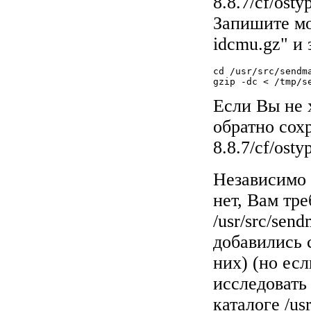
8.8.7/cf/ost
Запишите мой
idcmu.gz" и 
cd /usr/src/sendma
gzip -dc < /tmp/s
Если Вы не 
обратно сохр
8.8.7/cf/osty
Независимо 
нет, Вам тре
/usr/src/sen
добавились 
них) (но ес
исследовать
каталоге /usr