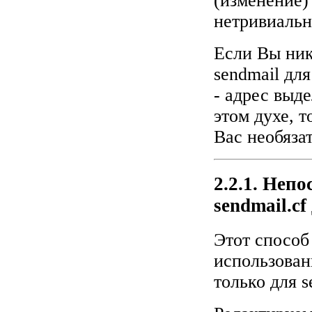
(изменение)
нетривиальн
Если Вы ник
sendmail для
- адрес выд
этом духе, 
Вас необяза
2.2.1. Неп
sendmail.c
Этот способ
использова
только для s