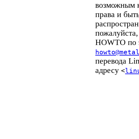
возможным к
права и быт
распростран
пожалуйста,
HOWTO по э
howto@meta
перевода Li
адресу
<
lin