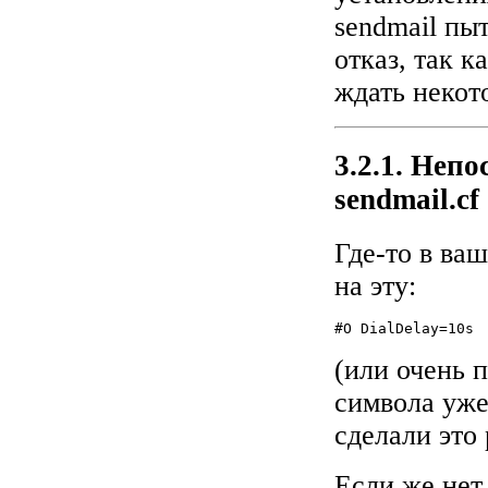
sendmail пы
отказ, так к
ждать некото
3.2.1. Неп
sendmail.cf
Где-то в ва
на эту:
#O DialDelay=10s
(или очень п
символа уже
сделали это 
Если же нет 