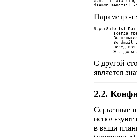
echo -n "Starting
Параметр -o
SuperSafe [s] Быт
	всегда требовать файл очереди, даже если

	Вы попытаетесь осуществить немедленную доставку.

	Sendmail всегда будет использовать файл очереди

	перед возвращением контроля клиенту в любых обстоятельствах

	Это долж
С другой ст
является зн
2.2. Конф
Серьезные п
используют 
в ваши пла