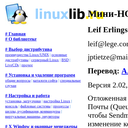
Мини-HO
Leif Erling
# Главная
# О библиотеке
leif@lege.c
# Выбор дистрибутива
преимущества Linux/UNIX
|
основные
jptietze@mai
дистрибутивы
|
серверный Linux
|
BSD
|
LiveCDs
|
прочее
Перевод:
А
# Установка и удаление программ
общие вопросы
|
каталоги софта
|
специальные
Версия 2.02,
случаи
# Настройка и работа
Отложенная 
установка, загрузчики
|
настройка Linux
|
Почты (Queue
консоль
|
файловые системы
|
процессы
|
шеллы, русификация, коммандеры
|
чтобы Sendm
виртуальные машины, эмуляторы
изменение к
# X Window и оконные менеджеры