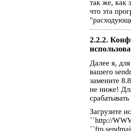
так же, как 
что эта про
"расходующе
2.2.2. Конф
использов
Далее я, для
вашего sendm
замените 8.
не ниже! Дл
срабатывать
Загрузите и
``http://WW
``ftp.sendmail