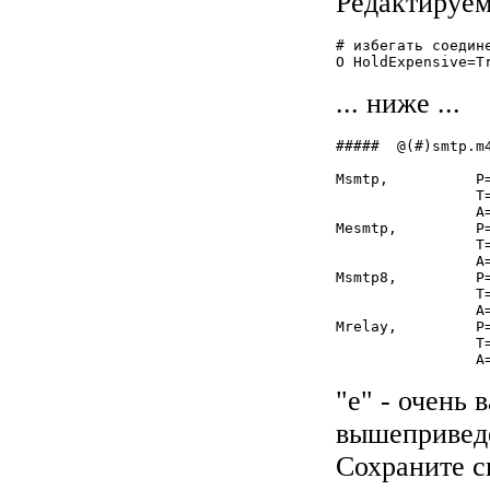
Редактируем 
# избегать соедин
O HoldExpensive=T
... ниже ...
#####  @(#)smtp.m4	8.33 (Berkeley) 7/9/96	####
Msmtp,		P=[IPC], F=mDFMuXe, S=11/31, R=21, E=\r\n, L=990,

		T=DNS/RFC822/SMTP,

		A=IPC $h

Mesmtp,		P=[IPC], F=mDFMuXae, S=11/31, R=21, E=\r\n, L=990,

		T=DNS/RFC822/SMTP,

		A=IPC $h

Msmtp8,		P=[IPC], F=mDFMuX8e, S=11/31, R=21, E=\r\n, L=990,

		T=DNS/RFC822/SMTP,

		A=IPC $h

Mrelay,		P=[IPC], F=mDFMuXa8e, S=11/31, R=61, E=\r\n, L=2040,

		T=DNS/RFC822/SMTP,

	
"e" - очень
вышеприведе
Сохраните с