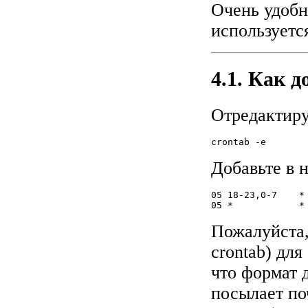
Очень удобн
используется
4.1. Как 
Отредактиру
crontab -e
Добавьте в 
05 18-23,0-7	* * Mon,Tue,Wed,Thu,Fri	/usr/sbin/sendmail -q

Пожалуйста,
crontab) дл
что формат 
посылает поч