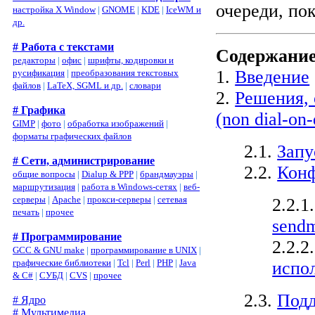
очереди, пок
настройка X Window
|
GNOME
|
KDE
|
IceWM и
др.
# Работа с текстами
Содержани
редакторы
|
офис
|
шрифты, кодировки и
1.
Введение
русификация
|
преобразования текстовых
файлов
|
LaTeX, SGML и др.
|
словари
2.
Решения, 
# Графика
(non dial-on
GIMP
|
фото
|
обработка изображений
|
форматы графических файлов
2.1.
Запу
# Сети, администрирование
2.2.
Конф
общие вопросы
|
Dialup & PPP
|
брандмауэры
|
маршрутизация
|
работа в Windows-сетях
|
веб-
серверы
|
Apache
|
прокси-серверы
|
сетевая
2.2.1
печать
|
прочее
sendm
# Программирование
2.2.2
GCC & GNU make
|
программирование в UNIX
|
графические библиотеки
|
Tcl
|
Perl
|
PHP
|
Java
испо
& C#
|
СУБД
|
CVS
|
прочее
2.3.
Под
# Ядро
# Мультимедиа