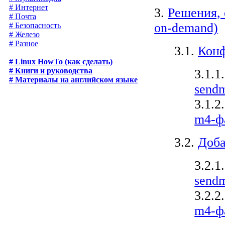
# Интернет
3.
Решения, 
# Почта
on-demand)
# Безопасность
# Железо
# Разное
3.1.
Конф
# Linux HowTo (как сделать)
# Книги и руководства
3.1.1
# Материалы на английском языке
sendm
3.1.2
m4-ф
3.2.
Доба
3.2.1
sendm
3.2.2
m4-ф