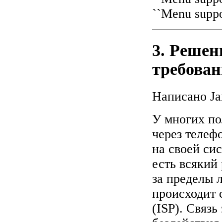
``Menu suppor
3. Решен
требован
Написано Jan
У многих по
через телеф
на своей си
есть всякий 
за пределы 
происходит 
(ISP). Cвяз