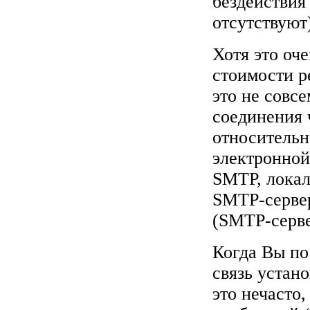
бездействия
отсутствуют
Хотя это оч
стоимости р
это не совс
соединения
относительн
электронной
SMTP, локал
SMTP-сервер
(SMTP-серве
Когда Вы по
связь устан
это нечасто