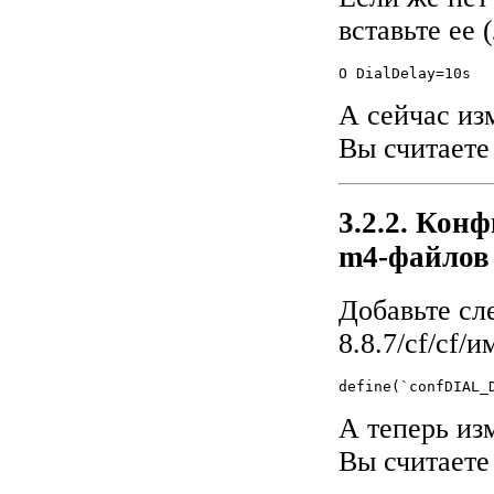
вставьте ее 
O DialDelay=10s
А сейчас из
Вы считаете
3.2.2. Кон
m4-файлов
Добавьте сл
8.8.7/cf/cf
define(`confDIAL_
А теперь из
Вы считаете