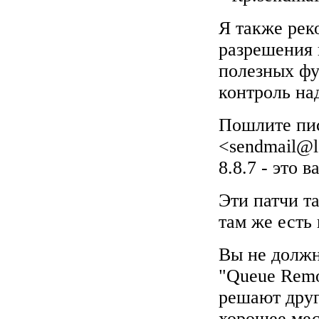
Я также рек
разрешения 
полезных фу
контроль на
Пошлите пис
<
sendmail@
8.8.7 - это 
Эти патчи т
там же есть
Вы не должн
"Queue Remo
решают друг
хорошее мес