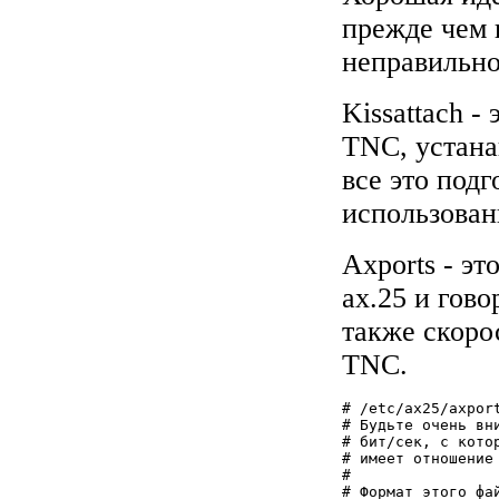
прежде чем 
неправильно
Kissattach -
TNC, устанав
все это под
использован
Axports - эт
ax.25 и гово
также скоро
TNC.
# /etc/ax25/axport
# Будьте очень вн
# бит/сек, с кото
# имеет отношение 
#

# Формат этого фай