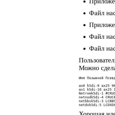
Приложе
Файл нас
Приложе
Файл нас
Файл нас
Пользовател
Можно сдела
Имя Позывной Псевд
ax0 k5di-9 ax25 96
ax1 k5di-10 ax25 1
Netromk5di-1 #CRUC
netnodk5di-4 CRUCE
netbbsk5di-3 LCBBS
netdxk5di-5 LCDXDX
Хорошая иде