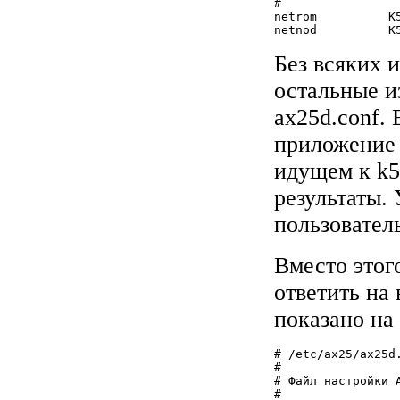
#

netrom          K
netnod          K
Без всяких и
остальные и
ax25d.conf.
приложение 
идущем к k5
результаты. 
пользователь
Вместо этого
ответить на
показано на
# /etc/ax25/ax25d.
#

# Файл настройки A
#
