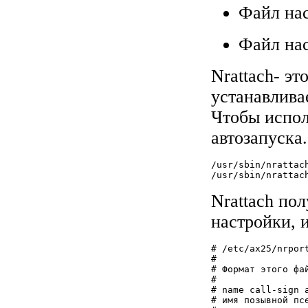
Файл нас
Файл нас
Nrattach- эт
устанавлива
Чтобы испол
автозапуска
/usr/sbin/nrattac
/usr/sbin/nrattac
Nrattach по
настройки, 
# /etc/ax25/nrport
#

# Формат этого фай
#

# name call-sign a
# имя позывной пс