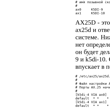
# имя позывной ск
#

ax0 	K5DI-9		9600	255	3	445.1 (9600 bps)

AX25D - это
ax25d и отв
системе. Ни
нет определ
он будет дел
9 и k5di-10
впускает в п
# /etc/ax25/ax25d.
#

# Файл настройки A
# Порты AX.25 начи
#

[k5di-4 VIA ax0]

default	 * *    *   *   *    0 - root	/usr/sbin/node	node

[k5di-4 VIA ax1]
