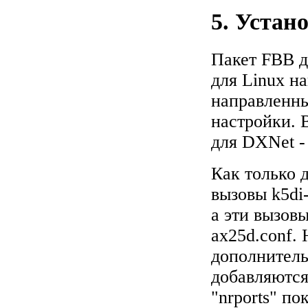
5. Устан
Пакет FBB д
для Linux на
направленны
настройки. 
для DXNet - 
Как только 
вызовы k5di-
а эти вызов
ax25d.conf. 
дополнитель
добавляются
"nrports" по