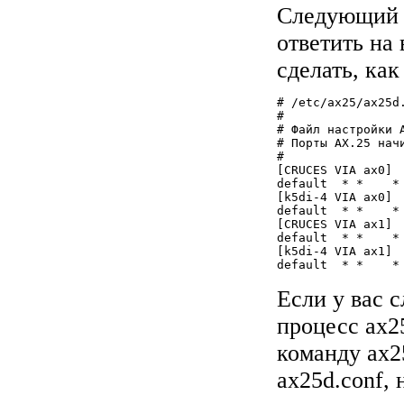
Следующий ш
ответить на
сделать, ка
# /etc/ax25/ax25d.
#

# Файл настройки A
# Порты AX.25 начи
#

[CRUCES VIA ax0]

default	 * *    *   *   *    0 - root	/usr/sbin/node	node

[k5di-4 VIA ax0]

default	 * *    *   *   *    0 - root	/usr/sbin/node	node

[CRUCES VIA ax1]

default	 * *    *   *   *    0 - root	/usr/sbin/node	node

[k5di-4 VIA ax1]

Если у вас с
процесс ax25
команду ax2
ax25d.conf,