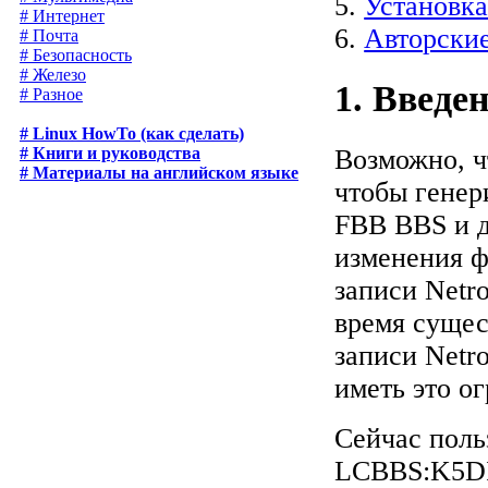
5.
Установк
# Интернет
6.
Авторские
# Почта
# Безопасность
# Железо
1. Введе
# Разное
# Linux HowTo (как сделать)
Возможно, ч
# Книги и руководства
# Материалы на английском языке
чтобы генер
FBB BBS и д
изменения ф
записи Netr
время сущес
записи Netr
иметь это о
Сейчас поль
LCBBS:K5DI