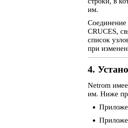
строки, в к
им.
Соединение 
CRUCES, свя
список узло
при изменен
4. Устан
Netrom имее
им. Ниже пр
Приложен
Приложе