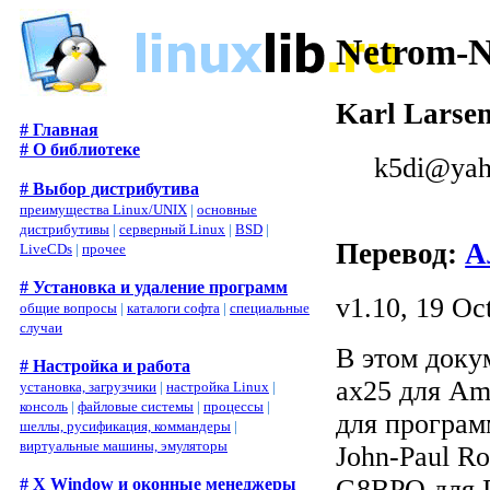
Netrom-N
Karl Larse
# Главная
# О библиотеке
k5di@ya
# Выбор дистрибутива
преимущества Linux/UNIX
|
основные
дистрибутивы
|
серверный Linux
|
BSD
|
Перевод:
А
LiveCDs
|
прочее
# Установка и удаление программ
v1.10, 19 Oc
общие вопросы
|
каталоги софта
|
специальные
случаи
В этом доку
# Настройка и работа
ax25 для Am
установка, загрузчики
|
настройка Linux
|
консоль
|
файловые системы
|
процессы
|
для програм
шеллы, русификация, коммандеры
|
виртуальные машины, эмуляторы
John-Paul R
G8BPQ для D
# X Window и оконные менеджеры