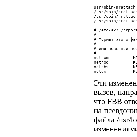
usr/sbin/nrattach 
/usr/sbin/nrattach
/usr/sbin/nrattach
/usr/sbin/nrattach
# /etc/ax25/nrport
#

# Формат этого фай
#

# имя позывной пс
#

netrom          K
netnod          K
netbbs		K5DI-3	LCBBS	 235	FBB BBS

Эти изменен
вызов, напр
что FBB отве
на псевдони
файла /usr/l
изменениями