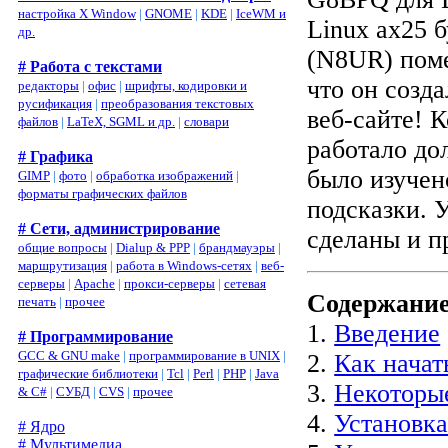
настройка X Window
|
GNOME
|
KDE
|
IceWM и
Linux ax25 
др.
(N8UR) поме
# Работа с текстами
что он созд
редакторы
|
офис
|
шрифты, кодировки и
русификация
|
преобразования текстовых
веб-сайте! 
файлов
|
LaTeX, SGML и др.
|
словари
работало до
# Графика
было изучен
GIMP
|
фото
|
обработка изображений
|
форматы графических файлов
подсказки. 
# Сети, администрирование
сделаны и п
общие вопросы
|
Dialup & PPP
|
брандмауэры
|
маршрутизация
|
работа в Windows-сетях
|
веб-
серверы
|
Apache
|
прокси-серверы
|
сетевая
Содержани
печать
|
прочее
1.
Введение
# Программирование
GCC & GNU make
|
программирование в UNIX
|
2.
Как начат
графические библиотеки
|
Tcl
|
Perl
|
PHP
|
Java
3.
Некоторые
& C#
|
СУБД
|
CVS
|
прочее
4.
Установка
# Ядро
# Мультимедиа