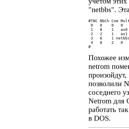
учетом этих
"netbbs". Эт
#TNC NbCh Com Mul
 0   0    0   0  
 1   8    1   ax0
 2   2    1   ax1
 3   6    1 netbb
 4   8    2   0  
#
Похожее изм
netrom поме
произойдут,
позволили N
соседнего у
Netrom для 
работать та
в DOS.