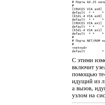
# Порты AX.25 начи
#

[CRUCES VIA ax0]

default	 * *    *   *   *    0 - root	/usr/sbin/node	node

[k5di-4 VIA ax0]

default	 * *    *   *   *    0 - root	/usr/sbin/node	node

[CRUCES VIA ax1]

default	 * *    *   *   *    0 - root	/usr/sbin/node	node

[k5di-4 VIA ax1]

default	 * *    *   *   *     0 - root	/usr/sbin/node	node

#

# Порты NET/ROM на
#

<netnod>

d
С этими изм
включит уз
помощью тес
идущий из л
а вызов, ид
узлом на си