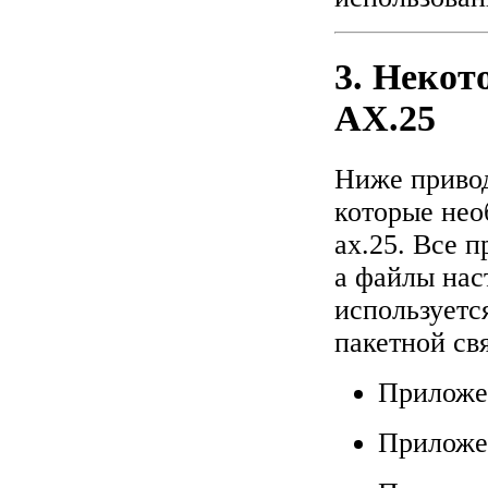
3. Некот
AX.25
Ниже привод
которые нео
ax.25. Все п
а файлы наст
используетс
пакетной свя
Приложен
Приложен