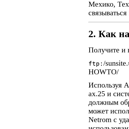
Мехико, Тех
связываться
2. Как н
Получите и
/sunsit
ftp:
HOWTO/
Используя 
ax.25 и сист
должным обр
может испол
Netrom с уд
использован