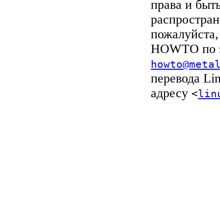
права и быт
распростран
пожалуйста,
HOWTO по э
howto@meta
перевода Li
адресу
<
lin