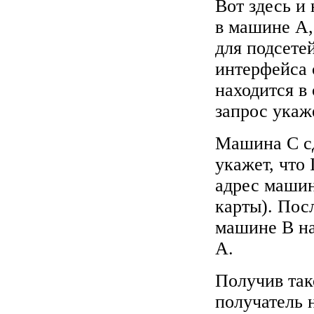
Вот здесь и 
в машине A,
для подсетей
интерфейса с
находится в 
запрос укаж
Машина C сд
укажет, что 
адрес машин
карты). Пос
машине B на
A.
Получив так
получатель 