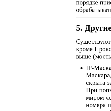
порядке прио
обрабатывать
5. Други
Существуют 
кроме Прокс
выше (мосты
IP-Маск
Маскарад
скрыта з
При попы
миром че
номера п