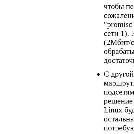
чтобы пе
сожалени
"promisc
сети 1).
(2Мбит/с
обрабаты
достаточ
С другой
маршрут
подсетя
решение 
Linux бу
остальны
потребу