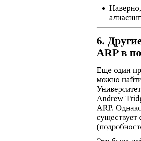
Наверно,
алиасинг
6. Други
ARP в по
Еще один пр
можно найти
Университет
Andrew Trid
ARP. Однако
существует 
(подробносте