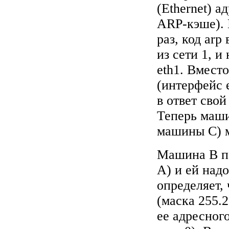
(Ethernet) 
ARP-кэше). 
раз, код arp
из сети 1, и
eth1. Вместо
(интерфейс 
в ответ свой
Теперь маши
машины C) 
Машина B по
A) и ей надо
определяет,
(маска 255.
ее адресног