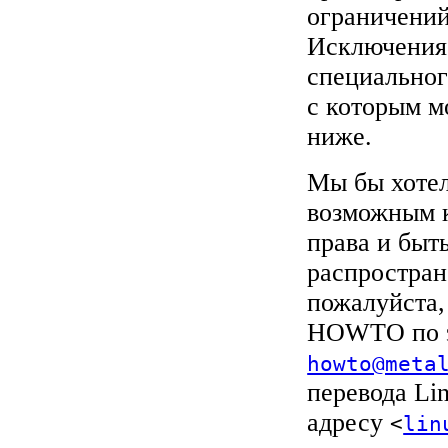
ограничени
Исключения 
специально
с которым м
ниже.
Мы бы хотел
возможным к
права и быт
распростран
пожалуйста,
HOWTO по э
howto@meta
перевода Li
адресу
<
lin