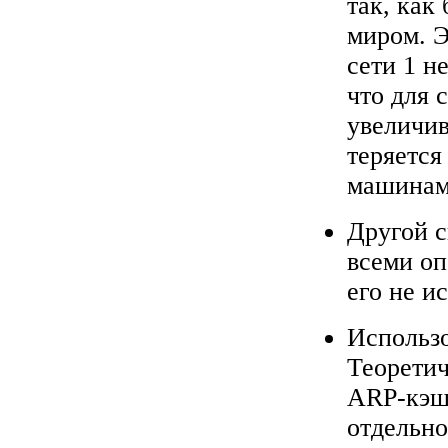
так, как
миром. Э
сети 1 н
что для 
увеличив
теряется
машинами
Другой с
всеми о
его не и
Использо
Теоретич
ARP-кэше
отдельно