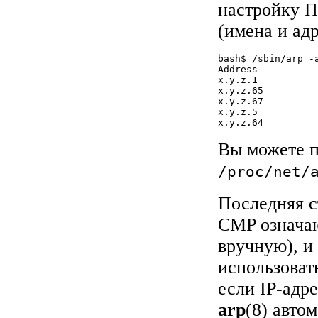
настройку П
(имена и ад
bash$ /sbin/arp -a
Address          
x.y.z.1          
x.y.z.65         
x.y.z.67         
x.y.z.5          
x.y.z.64         
Вы можете п
/proc/net/
Последняя с
CMP означаю
вручную), и
использоват
если IP-адре
arp
(8) авто