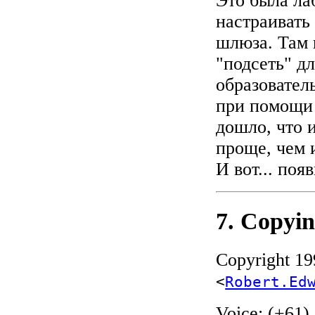
Это была ла
настраивать
шлюза. Там 
"подсеть" д
образовател
при помощи 
дошло, что 
проще, чем 
И вот... по
7. Copyin
Copyright 1
<
Robert.Ed
Voice: (+61)