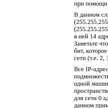
при помощи 
В данном сл
(255.255.255
(255.255.25
в ней 14 адр
Заметьте чт
бит, которо
сети (т.е. 2,
Все IP-адрес
подмножеств
одной машин
пространств
для сети 0 а
данном прим