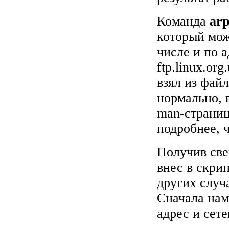
Команда
ar
который можн
числе и по 
ftp.linux.org
взял из фай
нормально, 
man-страниц
подробнее, 
Получив св
внес в скри
других случ
Сначала нам
адрес и сет