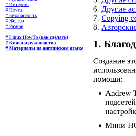
# Интернет
6.
Другие ас
# Почта
# Безопасность
7.
Copying co
# Железо
8.
Авторские
# Разное
# Linux HowTo (как сделать)
1. Благо
# Книги и руководства
# Материалы на английском языке
Создание эт
использован
помощи:
Andrew T
подсетей
настройк
Мини-HO