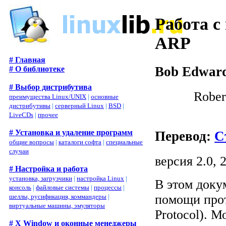
Работа с
ARP
# Главная
Bob Edwar
# О библиотеке
# Выбор дистрибутива
Rober
преимущества Linux/UNIX
|
основные
дистрибутивы
|
серверный Linux
|
BSD
|
LiveCDs
|
прочее
# Установка и удаление программ
Перевод:
С
общие вопросы
|
каталоги софта
|
специальные
случаи
версия 2.0, 
# Настройка и работа
установка, загрузчики
|
настройка Linux
|
В этом доку
консоль
|
файловые системы
|
процессы
|
помощи прот
шеллы, русификация, коммандеры
|
виртуальные машины, эмуляторы
Protocol). М
# X Window и оконные менеджеры