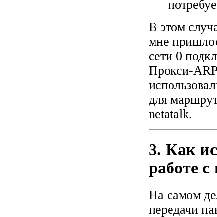
потребуе
В этом случ
мне пришлос
сети 0 подк
Прокси-ARP.
использовал
для маршрут
netatalk.
3. Как и
работе с
На самом де
передачи пак