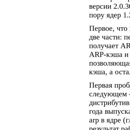
версии 2.0.3
пору ядер 1.
Первое, что
две части: п
получает AR
ARP-кэша и т
позволяюща
кэша, а ост
Первая пробл
следующем 
дистрибутив
года выпуска
arp в ядре (
результат р