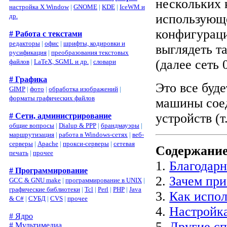
нескольких 
настройка X Window
|
GNOME
|
KDE
|
IceWM и
использующе
др.
конфигураци
# Работа с текстами
редакторы
|
офис
|
шрифты, кодировки и
выглядеть т
русификация
|
преобразования текстовых
(далее сеть 
файлов
|
LaTeX, SGML и др.
|
словари
# Графика
Это все буде
GIMP
|
фото
|
обработка изображений
|
форматы графических файлов
машины сое
устройств (т
# Сети, администрирование
общие вопросы
|
Dialup & PPP
|
брандмауэры
|
маршрутизация
|
работа в Windows-сетях
|
веб-
серверы
|
Apache
|
прокси-серверы
|
сетевая
Содержани
печать
|
прочее
1.
Благодар
# Программирование
2.
Зачем при
GCC & GNU make
|
программирование в UNIX
|
графические библиотеки
|
Tcl
|
Perl
|
PHP
|
Java
3.
Как испол
& C#
|
СУБД
|
CVS
|
прочее
4.
Настройк
# Ядро
5.
Другие сп
# Мультимедиа