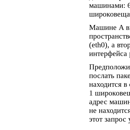
машинами: 64
широковещат
Машине A вы
пространств
(eth0), а вт
интерфейса 
Предположим
послать пак
находится в
1 широковещ
адрес машин
не находитс
этот запрос