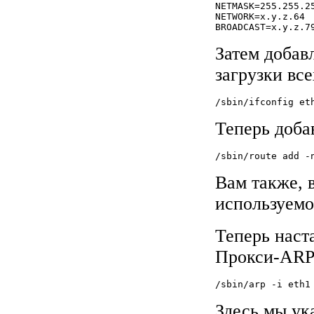
NETMASK=255.255.2
NETWORK=x.y.z.64 
BROADCAST=x.y.z.7
Затем добав
загрузки вс
/sbin/ifconfig et
Теперь доба
/sbin/route add -
Вам также, 
используемо
Теперь наст
Прокси-ARP
/sbin/arp -i eth1
Здесь мы ук