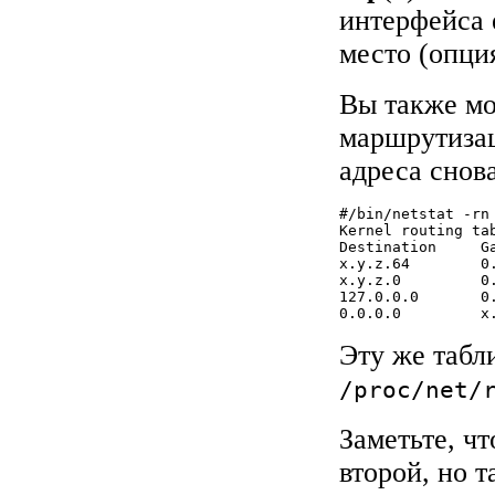
интерфейса 
место (опция
Вы также мо
маршрутизац
адреса снов
#/bin/netstat -rn

Kernel routing tab
Destination     G
x.y.z.64        0
x.y.z.0         0
127.0.0.0       0
0.0.0.0         x
Эту же табл
/proc/net/
Заметьте, ч
второй, но 