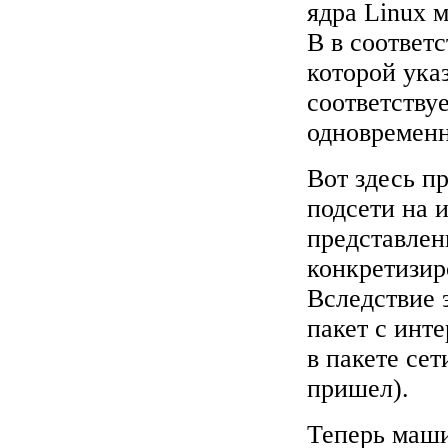
ядра Linux 
B в соответ
которой ука
соответству
одновременно
Вот здесь п
подсети на 
представлен
конкретизир
Вследствие 
пакет с инт
в пакете сет
пришел).
Теперь маш