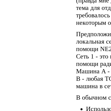
(правда мне
тема для отд
требовалось
некоторым о
Предположим 
локальная с
помощи NE20
Сеть 1 - это
помощи ради
Машина A - 
B - любая T
машина в се
В обычном с
Использ