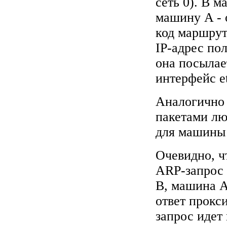
сеть 0). В 
машину A - 
код маршрут
IP-адрес по
она посылае
интерфейс e
Аналогично 
пакетами лю
для машины
Очевидно, ч
ARP-запрос 
B, машина A
ответ прокс
запрос идет 