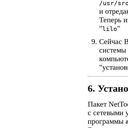
/usr/sr
и отреда
Теперь и
"
"
lilo
Сейчас В
системы 
компьюте
"установ
6. Устан
Пакет NetTo
с сетевыми 
программы