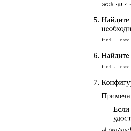
patch -p1 < 
Найдите 
необход
find . -name 
Найдите 
find . -name
Конфигур
Примеча
Если 
удост
cd /usr/src/l