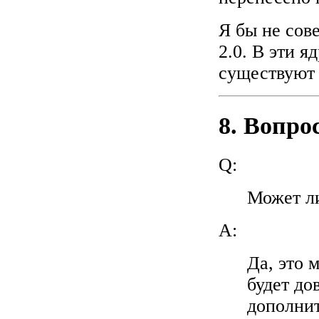
Я бы не сове
2.0. В эти я
существуют 
8. Вопро
Q:
Может ли
A:
Да, это 
будет до
дополни