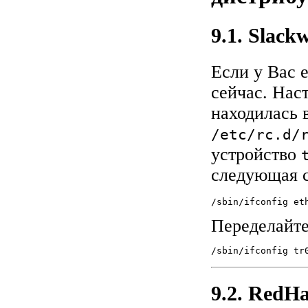
9.1. Slack
Если у Вас 
сейчас. Нас
находилась 
/etc/rc.d/
устройство
следующая с
/sbin/ifconfig et
Переделайте
/sbin/ifconfig tr
9.2. RedHa