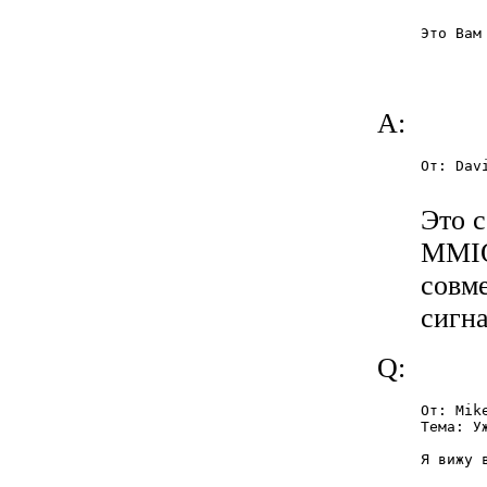
       
Это Вам
A:
От: Dav
Это 
MMIO
совме
сигна
Q:
От: Mik
Тема: Уж
Я вижу 
       