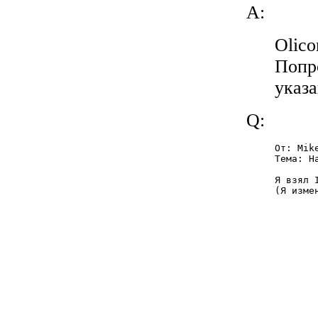
A:
Olico
Попро
указа
Q:
От: Mik
Тема: Н
Я взял 
(Я изме
       
       
       
       
       
       
       
       
       
       