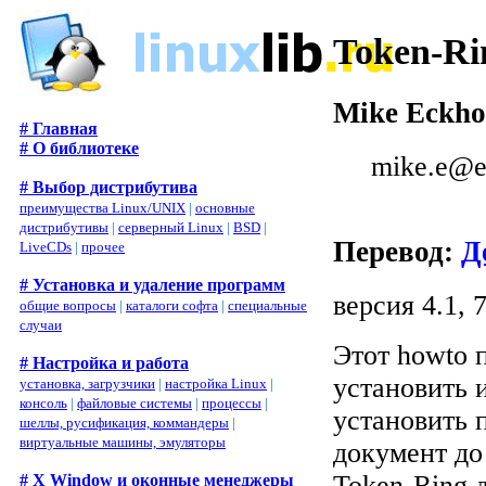
Token-R
Mike Eckho
# Главная
# О библиотеке
mike.e@e
# Выбор дистрибутива
преимущества Linux/UNIX
|
основные
дистрибутивы
|
серверный Linux
|
BSD
|
Перевод:
Д
LiveCDs
|
прочее
# Установка и удаление программ
версия 4.1, 
общие вопросы
|
каталоги софта
|
специальные
случаи
Этот howto 
# Настройка и работа
установить и
установка, загрузчики
|
настройка Linux
|
консоль
|
файловые системы
|
процессы
|
установить п
шеллы, русификация, коммандеры
|
виртуальные машины, эмуляторы
документ до
Token-Ring д
# X Window и оконные менеджеры