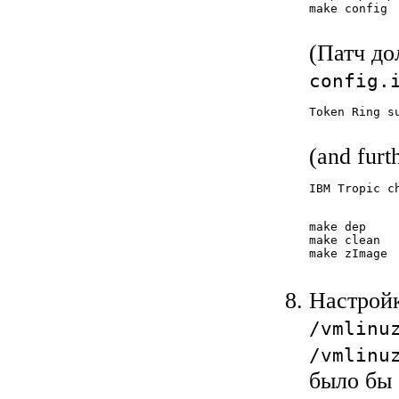
make config

(Патч до
config.
Token Ring s
(and furth
IBM Tropic c
make dep

make clean

make zImage

Настройк
/vmlinu
/vmlinu
было бы 