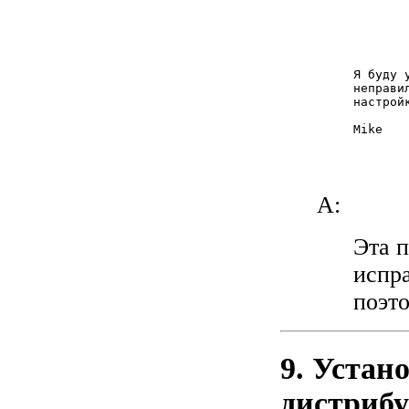
       
       
       
       
Я буду 
неправи
настройк
Mike

A:
Эта п
испра
поэто
9. Устан
дистриб