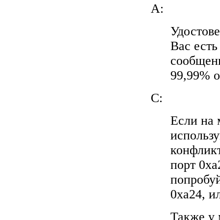
A:
Удостове
Вас есть
сообщени
99,99% о
C:
Если на 
использу
конфликт
порт 0xa
попробуй
0xa24, и
Также у 