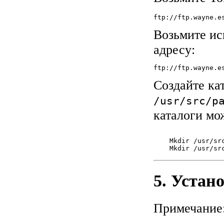
ftp://ftp.wayne.e
Возьмите ис
адресу:
ftp://ftp.wayne.e
Создайте ка
/usr/src/p
каталоги м
    Mkdir /usr/sr
    Mkdir /usr/sr
5. Устан
Примечаниe