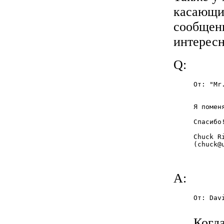
касающие
сообщени
интересн
Q:
От: "Mr
       
Я помен
Спасибо!
Chuck Ri
(
chuck@
A:
От: Dav
Когд