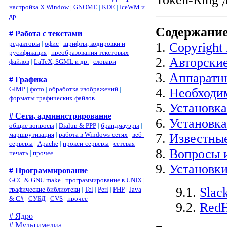
настройка X Window
|
GNOME
|
KDE
|
IceWM и
др.
Содержани
# Работа с текстами
редакторы
|
офис
|
шрифты, кодировки и
1.
Copyright
русификация
|
преобразования текстовых
2.
Авторские
файлов
|
LaTeX, SGML и др.
|
словари
3.
Аппаратн
# Графика
GIMP
|
фото
|
обработка изображений
|
4.
Необходи
форматы графических файлов
5.
Установк
# Сети, администрирование
6.
Установка
общие вопросы
|
Dialup & PPP
|
брандмауэры
|
маршрутизация
|
работа в Windows-сетях
|
веб-
7.
Известны
серверы
|
Apache
|
прокси-серверы
|
сетевая
8.
Вопросы 
печать
|
прочее
9.
Установки
# Программирование
GCC & GNU make
|
программирование в UNIX
|
9.1.
Slac
графические библиотеки
|
Tcl
|
Perl
|
PHP
|
Java
& C#
|
СУБД
|
CVS
|
прочее
9.2.
RedH
# Ядро
# Мультимедиа