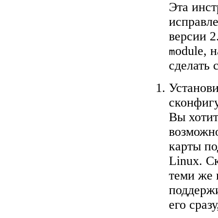
Эта инст
исправле
версии 2
odule, 
m
сделать 
Установи
сконфигу
Вы хотит
возможно
карты по
Linux. С
теми же 
поддержи
его сразу