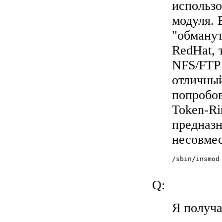
использо
модуля. 
"обманут
RedHat, 
NFS/FTP 
отличны
попробов
Token-R
предназн
несовмес
/sbin/insmod 
Q:
Я получа