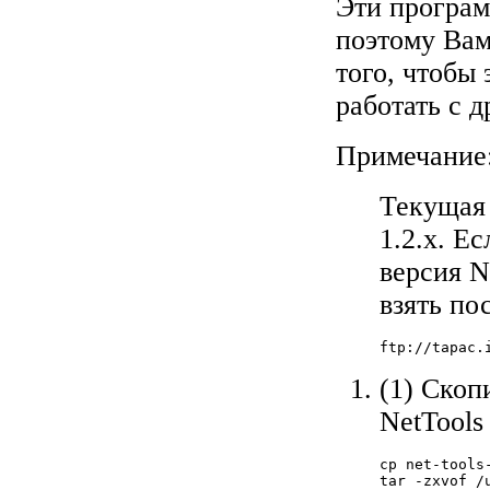
Эти програм
поэтому Вам
того, чтобы
работать с 
Примечание
Текущая 
1.2.x. Е
версия N
взять по
ftp://tapac.
(1) Скоп
NetTools
cp net-tools
tar -zxvof /