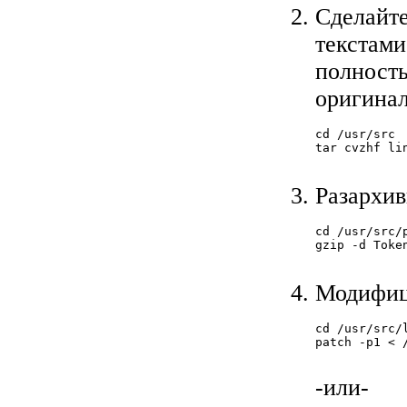
Сделайте
текстами
полность
оригинал
cd /usr/src

tar cvzhf lin
Разархив
cd /usr/src/p
gzip -d Toke
Модифиц
cd /usr/src/l
patch -p1 < 
-или-