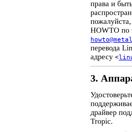
права и быт
распростран
пожалуйста,
HOWTO по э
howto@meta
перевода Li
адресу
<
lin
3. Аппар
Удостоверьт
поддерживае
драйвер под
Tropiс.