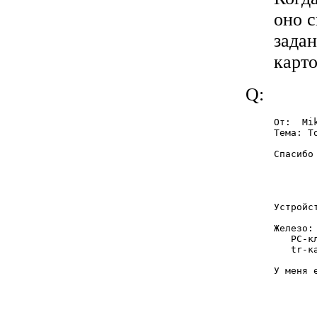
оно с
задан
карт
Q:
От:  Mi
Тема: T
Спасибо
       
       
Устройс
Железо:

   PC-к
   tr-к
У меня 