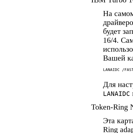
На самом
драйверо
будет за
16/4. Са
использо
Вашей ка
LANAIDC /FAST
Для наст
LANAIDC
Token-Ring N
Эта кар
Ring ada