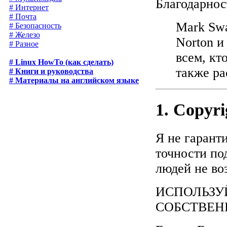
Благодарнос
# Интернет
# Почта
Mark Swan
# Безопасность
# Железо
Norton и
# Разное
всем, кт
# Linux HowTo (как сделать)
также pac
# Книги и руководства
# Материалы на английском языке
1. Copyr
Я не гарант
точности по
людей не во
ИСПОЛЬЗУ
СОБСТВЕН