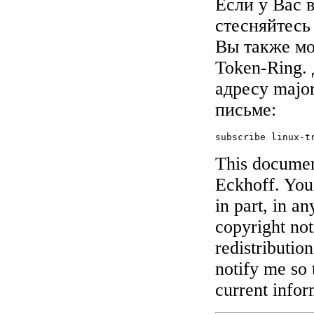
Если у Вас 
стесняйтесь
Вы также мо
Token-Ring.
адресу
majo
письме:
subscribe linux-t
This documen
Eckhoff. You
in part, in a
copyright not
redistributio
notify me so 
current infor