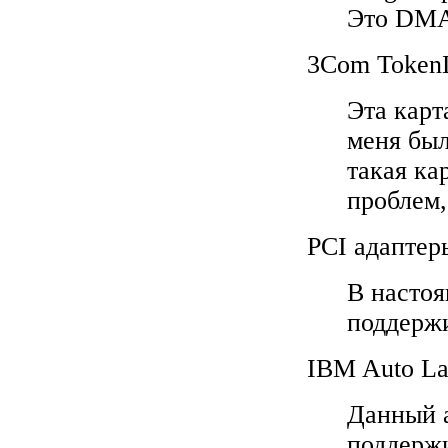
Это DMA/
3Com TokenL
Эта карт
меня был
такая ка
проблем,
PCI адаптер
В настоя
поддержи
IBM Auto La
Данный а
поддержи