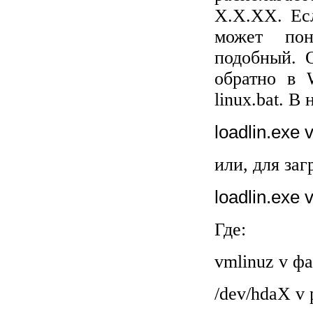
X
.
X
.
XX
. Е
может по
подобный. 
обратно в
linux
.
bat
. В
loadlin.exe 
или, для заг
loadlin.exe 
Где
:
vmlinuz v
фа
/
dev
/
hdaX
v 