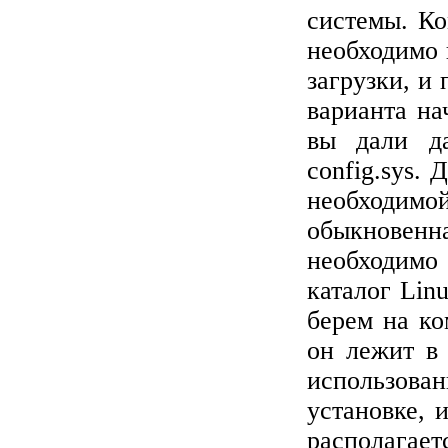
системы. Ко
необходимо 
загрузки, и
варианта на
вы дали д
config
.
sys
. 
необходимо
обыкновенн
необходимо
каталог
Lin
берем на к
он лежит в
использова
установке, 
располагает