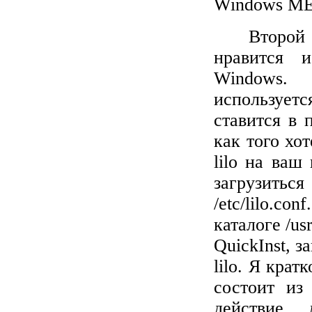
Windows ME
Второй 
нравится 
Windows
. 
использует
ставится в 
как того хо
lilo
на ваш в
загрузитьс
/
etc
/
lilo
.
conf
каталоге /
us
QuickInst
, з
lilo
. Я крат
состоит из
действие 