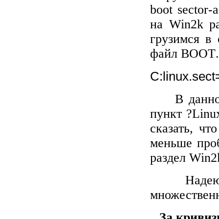
boot
sector
-
a
на
Win
2
k
ра
грузимся в
файл
BOOT
C:linux.sect
В данно
пункт ?
Linu
сказать, чт
меньше про
раздел
Win
2
Надею
множественн
За кривиз