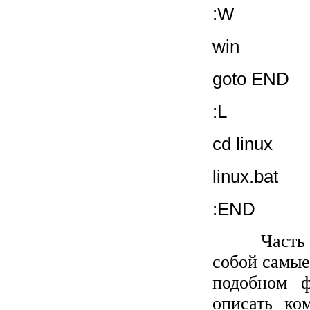
:W
win
goto END
:L
cd linux
linux
.
bat
:
END
Часть
собой самы
подобном 
описать ко