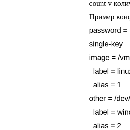
count
v коли
Пример кон
password =
single-key
image = /vm
label = linu
alias = 1
other = /dev
label = wi
alias = 2