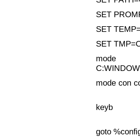
SET PROM
SET TEMP
SET TMP=
mode c
C:WINDOW
mode con c
keyb ru
goto %conf