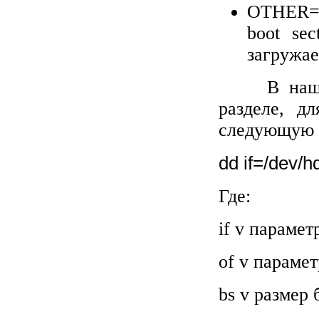
OTHER
boot
sec
загружае
В наш
разделе, д
следующую 
dd if=/dev/h
Где:
if
v парамет
of
v парамет
bs
v размер 