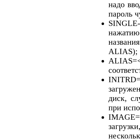
надо вво
пароль ч
SINGLE
нажатию
названия
ALIAS
);
ALIAS
=
соответс
INITRD
загруже
диск, сл
при испо
IMAGE=
загрузк
нескольк