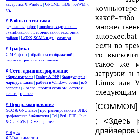
настройка X Window
|
GNOME
|
KDE
|
IceWM и
компьютере
др.
какой-ли
# Работа с текстами
множеств
редакторы
|
офис
|
шрифты, кодировки и
русификация
|
преобразования текстовых
autoexec
.
bat
файлов
|
LaTeX, SGML и др.
|
словари
если во вре
# Графика
то выскочи
GIMP
|
фото
|
обработка изображений
|
форматы графических файлов
такое же м
# Сети, администрирование
загрузки и 
общие вопросы
|
Dialup & PPP
|
брандмауэры
|
Linux
или
маршрутизация
|
работа в Windows-сетях
|
веб-
серверы
|
Apache
|
прокси-серверы
|
сетевая
следующим 
печать
|
прочее
# Программирование
[
COMMON
]
GCC & GNU make
|
программирование в UNIX
|
графические библиотеки
|
Tcl
|
Perl
|
PHP
|
Java
; <Здесь 
& C#
|
СУБД
|
CVS
|
прочее
драйверов и
# Ядро
# Мультимедиа