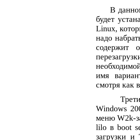
В данно
будет устан
Linux
, кото
надо набрат
содержит 
перезагрузк
необходимо
имя вариан
смотря как 
Трет
Windows
200
меню
W
2
k
-
lilo
в
boot
s
загрузки и