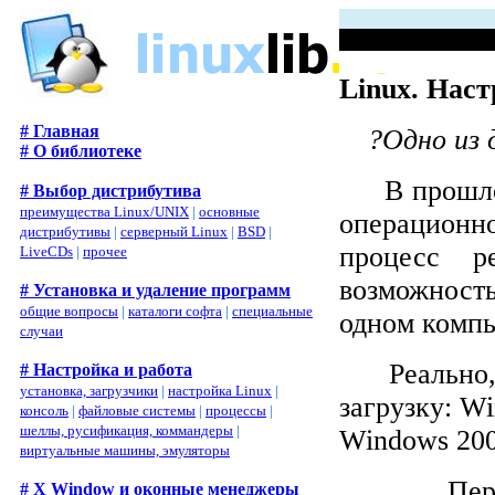
Linux. Наст
# Главная
?
Одно из 
# О библиотеке
В прошл
# Выбор дистрибутива
преимущества Linux/UNIX
|
основные
операцион
дистрибутивы
|
серверный Linux
|
BSD
|
процесс ре
LiveCDs
|
прочее
возможност
# Установка и удаление программ
общие вопросы
|
каталоги софта
|
специальные
одном компь
случаи
Реально
# Настройка и работа
установка, загрузчики
|
настройка Linux
|
загрузку:
Wi
консоль
|
файловые системы
|
процессы
|
шеллы, русификация, коммандеры
|
Windows
200
виртуальные машины, эмуляторы
Пер
# X Window и оконные менеджеры