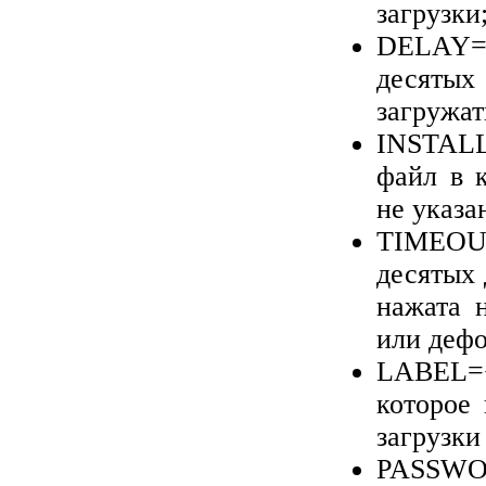
загрузки
DELAY
десятых
загружат
INSTAL
файл в 
не указа
TIMEO
десятых 
нажата 
или дефо
LABEL
=
которое
загрузки
PASSW