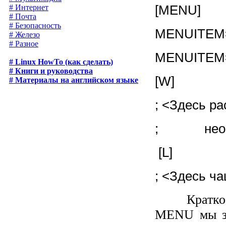
[MENU]
# Интернет
# Почта
# Безопасность
MENUITEM
# Железо
# Разное
MENUITEM=
# Linux HowTo (как сделать)
# Книги и руководства
[W]
# Материалы на английском языке
; <Здесь р
;
нео
[
L
]
; <Здесь ча
Кратко
MENU
мы з