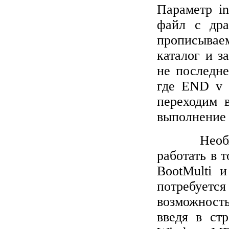
Параметр
in
файл с др
прописыва
каталог и 
не последн
где
END
v 
переходим 
выполнение 
Необ
работать в 
BootMulti 
потребует
возможност
введя в ст