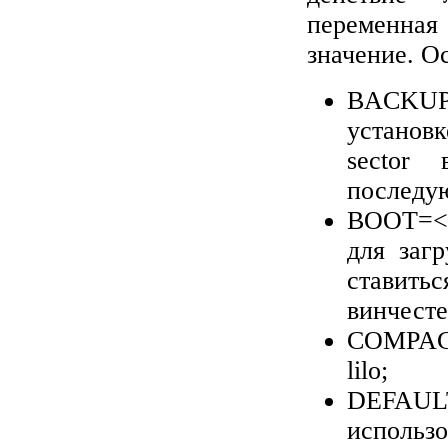
переменная
значение. О
BACKU
установ
sector
в
последую
BOOT
=
для загр
ставит
винчесте
COMPA
lilo
;
DEFAUL
использ