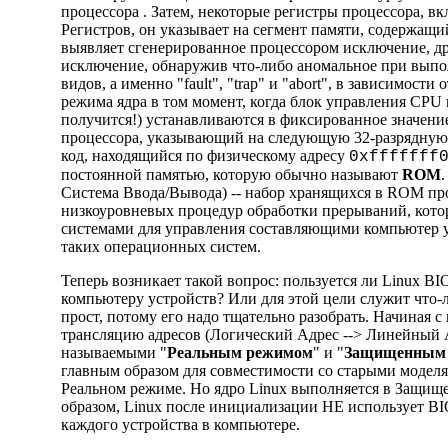
процессора . Затем, некоторые регистры процессора, 
Регистров, он указывает на сегмент памяти, содержащ
выявляет сгенерированное процессором исключение, др
исключение, обнаружив что-либо аномальное при выпо
видов, а именно "fault", "trap" и "abort", в зависимости
режима ядра в том момент, когда блок управления CPU в
получится!) устанавливаются в фиксированное значение [
процессора, указывающий на следующую 32-разрядную
код, находящийся по физическому адресу
0xfffffff
постоянной памятью, которую обычно называют
ROM
Система Ввода/Вывода) -- набор хранящихся в ROM про
низкоуровневых процедур обработки прерываний, кот
системами для управления составляющими компьютер уст
таких операционных систем.
Теперь возникает такой вопрос: пользуется ли Linux 
компьютеру устройств? Или для этой цели служит что-ли
прост, потому его надо тщательно разобрать. Начиная 
трансляцию адресов (Логический Адрес --> Линейный А
называемыми "
Реальным режимом
" и "
Защищенным
главным образом для совместимости со старыми модел
Реальном режиме. Но ядро Linux выполняется в Защищ
образом, Linux после инициализации НЕ использует BI
каждого устройства в компьютере.