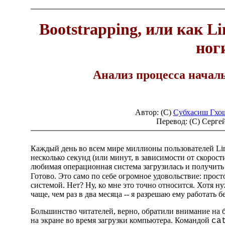
Bootstrapping, или как Li
ног
Анализ процесса началь
Автор: (C)
Субхасиш Гхош
Перевод: (C)
Серге
Каждый день во всем мире миллионы пользователей Li
несколько секунд (или минут, в зависимости от скорост
любимая операционная система загрузилась и получить 
Готово. Это само по себе огромное удовольствие: прос
системой. Нет? Ну, ко мне это точно относится. Хотя н
чаще, чем раз в два месяца -- я разрешаю ему работать б
Большинство читателей, верно, обратили внимание на
на экране во время загрузки компьютера. Командой
ca