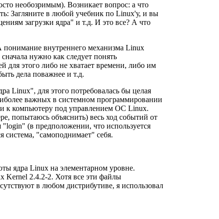
осто необозримым). Возникает вопрос: а что
ть: Загляните в любой учебник по Linux'у, и вы
ниям загрузки ядра" и т.д. И это все? А что
А понимание внутреннего механизма Linux
 сначала нужно как следует понять
й для этого либо не хватает времени, либо им
ыть дела поважнее и т.д.
ра Linux", для этого потребовалась бы целая
 наиболее важных в системном программировании
ии к компьютеру под управлением ОС Linux.
ере, попытаюсь объяснить) весь ход событий от
"login" (в предположении, что используется
я система, "самоподнимает" себя.
ты ядра Linux на элементарном уровне.
 Kernel 2.4.2-2. Хотя все эти файлы
исутствуют в любом дистрибутиве, я использовал