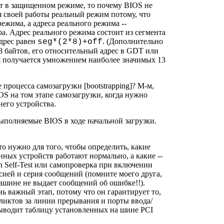
ет в защищенном режиме, то почему BIOS не
я своей работы реальный режим потому, что
ежима, а адреса реального режима --
. Адрес реального режима состоит из сегмента
адрес равен
. (Дополнительно
seg*(2*8)+off
8 байтов, его относительный адрес в GDT или
] получается умножением наиболее значимых 13
е процесса самозагрузки [bootstrapping]? М-м,
OS на том этапе самозагрузки, когда нужно
него устройства.
ыполняемые BIOS в ходе начальной загрузки.
 нужно для того, чтобы определить, какие
нных устройств работают нормально, а какие --
n Self-Test или самопроверка при включении
рсией и серия сообщений (помните моего друга,
ашине не выдает сообщений об ошибке!!).
ь важный этап, потому что он гарантирует то,
фликтов за линии прерывания и порты ввода/
выводит таблицу установленных на шине PCI