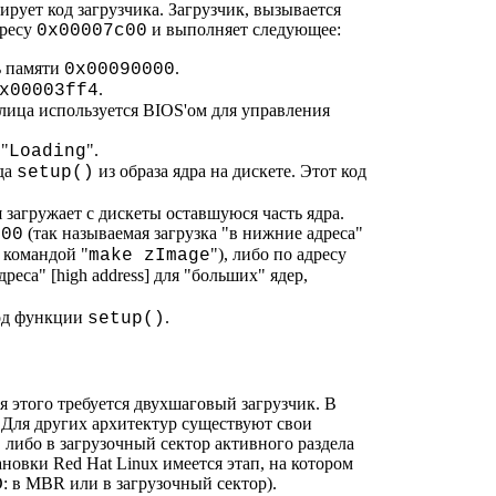
ирует код загрузчика. Загрузчик, вызывается
дресу
и выполняет следующее:
0x00007c00
ь памяти
.
0x00090000
.
x00003ff4
блица используется BIOS'ом для управления
"
".
Loading
да
из образа ядра на дискете. Этот код
setup()
загружает с дискеты оставшуюся часть ядра.
(так называемая загрузка "в нижние адреса"
000
х командой "
"), либо по адресу
make zImage
реса" [high address] для "больших" ядер,
код функции
.
setup()
ля этого требуется двухшаговый загрузчик. В
. Для других архитектур существуют свои
либо в загрузочный сектор активного раздела
ановки Red Hat Linux имеется этап, на котором
O: в MBR или в загрузочный сектор).