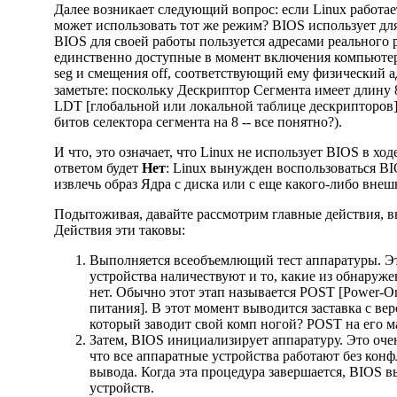
Далее возникает следующий вопрос: если Linux работа
может использовать тот же режим? BIOS использует дл
BIOS для своей работы пользуется адресами реального р
единственно доступные в момент включения компьютера
seg и смещения off, соответствующий ему физический 
заметьте: поскольку Дескриптор Сегмента имеет длину 
LDT [глобальной или локальной таблице дескрипторов
битов селектора сегмента на 8 -- все понятно?).
И что, это означает, что Linux не использует BIOS в ход
ответом будет
Нет
: Linux вынужден воспользоваться BI
извлечь образ Ядра с диска или с еще какого-либо внеш
Подытоживая, давайте рассмотрим главные действия, в
Действия эти таковы:
Выполняется всеобъемлющий тест аппаратуры. Это
устройства наличествуют и то, какие из обнаруже
нет. Обычно этот этап называется POST [Power-O
питания]. В этот момент выводится заставка с ве
который заводит свой комп ногой? POST на его м
Затем, BIOS инициализирует аппаратуру. Это очен
что все аппаратные устройства работают без кон
вывода. Когда эта процедура завершается, BIOS 
устройств.