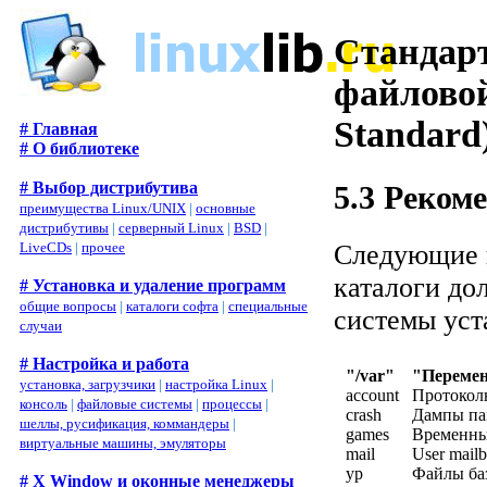
Стандарт
файловой
Standard
# Главная
# О библиотеке
# Выбор дистрибутива
5.3 Реком
преимущества Linux/UNIX
|
основные
дистрибутивы
|
серверный Linux
|
BSD
|
Следующие к
LiveCDs
|
прочее
каталоги до
# Установка и удаление программ
общие вопросы
|
каталоги софта
|
специальные
системы уст
случаи
# Настройка и работа
"/var"
"Переме
установка, загрузчики
|
настройка Linux
|
account
Протоколы
консоль
|
файловые системы
|
процессы
|
crash
Дампы пам
шеллы, русификация, коммандеры
|
games
Временны
виртуальные машины, эмуляторы
mail
User mailbo
yp
Файлы баз
# X Window и оконные менеджеры