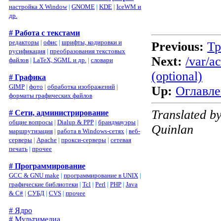
настройка X Window
|
GNOME
|
KDE
|
IceWM и
др.
# Работа с текстами
редакторы
|
офис
|
шрифты, кодировки и
Previous:
Тр
русификация
|
преобразования текстовых
Next:
/var/a
файлов
|
LaTeX, SGML и др.
|
словари
(optional)
# Графика
GIMP
|
фото
|
обработка изображений
|
Up:
Оглавле
форматы графических файлов
Translated b
# Сети, администрирование
общие вопросы
|
Dialup & PPP
|
брандмауэры
|
Quinlan
маршрутизация
|
работа в Windows-сетях
|
веб-
серверы
|
Apache
|
прокси-серверы
|
сетевая
печать
|
прочее
# Программирование
GCC & GNU make
|
программирование в UNIX
|
графические библиотеки
|
Tcl
|
Perl
|
PHP
|
Java
& C#
|
СУБД
|
CVS
|
прочее
# Ядро
# Мультимедиа