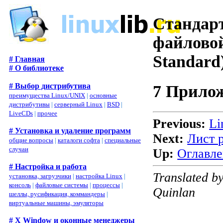
Стандарт
файловой
Standard
# Главная
# О библиотеке
# Выбор дистрибутива
7 Прило
преимущества Linux/UNIX
|
основные
дистрибутивы
|
серверный Linux
|
BSD
|
LiveCDs
|
прочее
Previous:
Li
# Установка и удаление программ
Next:
Лист 
общие вопросы
|
каталоги софта
|
специальные
случаи
Up:
Оглавле
# Настройка и работа
Translated b
установка, загрузчики
|
настройка Linux
|
консоль
|
файловые системы
|
процессы
|
Quinlan
шеллы, русификация, коммандеры
|
виртуальные машины, эмуляторы
# X Window и оконные менеджеры