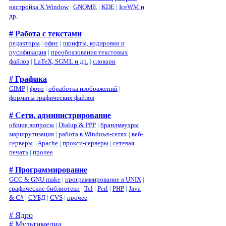
настройка X Window
|
GNOME
|
KDE
|
IceWM и
др.
# Работа с текстами
редакторы
|
офис
|
шрифты, кодировки и
русификация
|
преобразования текстовых
файлов
|
LaTeX, SGML и др.
|
словари
# Графика
GIMP
|
фото
|
обработка изображений
|
форматы графических файлов
# Сети, администрирование
общие вопросы
|
Dialup & PPP
|
брандмауэры
|
маршрутизация
|
работа в Windows-сетях
|
веб-
серверы
|
Apache
|
прокси-серверы
|
сетевая
печать
|
прочее
# Программирование
GCC & GNU make
|
программирование в UNIX
|
графические библиотеки
|
Tcl
|
Perl
|
PHP
|
Java
& C#
|
СУБД
|
CVS
|
прочее
# Ядро
# Мультимедиа