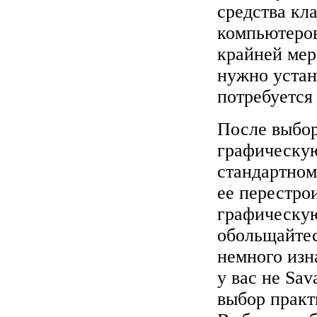
средства кл
компьютеров
крайней мер
нужно устан
потребуется
После выбор
графическую
стандартном
ее перестро
графическую
обольщайтес
немного изн
у вас не Sav
выбор практ