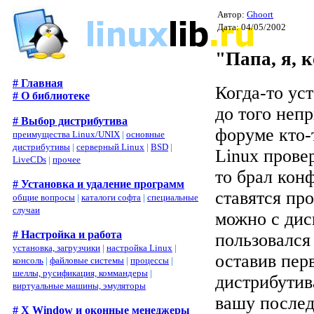
Автор:
Ghoort
Дата: 04/05/2002
"Папа, я, 
# Главная
Когда-то ус
# О библиотеке
до того неп
# Выбор дистрибутива
форуме кто-
преимущества Linux/UNIX
|
основные
дистрибутивы
|
серверный Linux
|
BSD
|
Linux провер
LiveCDs
|
прочее
то брал кон
# Установка и удаление программ
ставятся пр
общие вопросы
|
каталоги софта
|
специальные
случаи
можно с диск
# Настройка и работа
пользовался
установка, загрузчики
|
настройка Linux
|
оставив пер
консоль
|
файловые системы
|
процессы
|
шеллы, русификация, коммандеры
|
дистрибутив
виртуальные машины, эмуляторы
вашу после
# X Window и оконные менеджеры