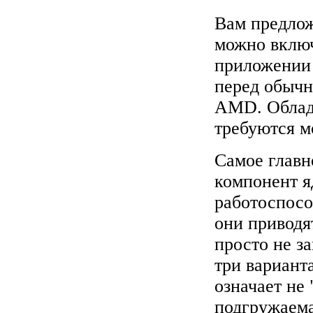
Вам предлож
можно включ
приложении 
перед обычн
AMD. Облада
требуются м
Самое главн
компонент яд
работоспосо
они приводят
просто не з
три варианта
означает не 
подгружаемая