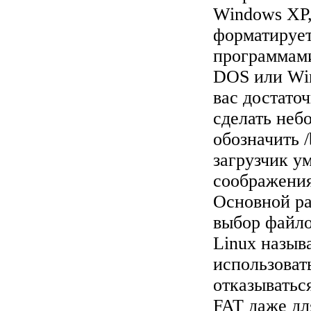
Windows XP,
форматирует
программами 
DOS или Win
вас достато
сделать неб
обозначить 
загрузчик у
соображения
Основной ра
выбор файло
Linux назыв
использоват
отказыватьс
FAT даже дл