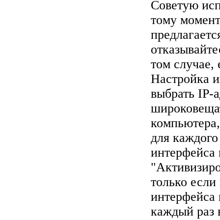
Советую исп
тому моменту
предлагаетс
отказывайте
том случае, 
Настройка и
выбрать IP-а
широковещат
компьютера,
для каждого
интерфейса 
"Активизиро
только если
интерфейса п
каждый раз 