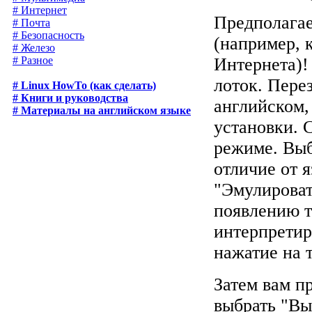
# Интернет
Предполагае
# Почта
# Безопасность
(например, 
# Железо
# Разное
Интернета)!
лоток. Пере
# Linux HowTo (как сделать)
# Книги и руководства
английском,
# Материалы на английском языке
установки. 
режиме. Выб
отличие от 
"Эмулироват
появлению т
интерпретир
нажатие на 
Затем вам п
выбрать "Вы