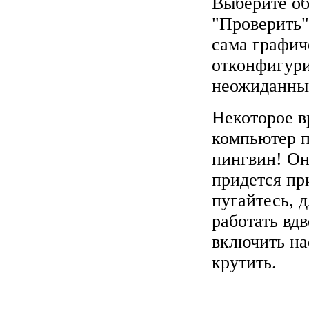
Выберите об
"Проверить"
сама графич
отконфигури
неожиданный
Некоторое в
компьютер п
пингвин! Он
придется пр
пугайтесь, 
работать вд
включить на
крутить.