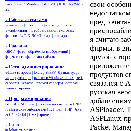
свои особен
настройка X Window
|
GNOME
|
KDE
|
IceWM и
др.
недостатком
# Работа с текстами
предпочитаю
редакторы
|
офис
|
шрифты, кодировки и
приспосабли
русификация
|
преобразования текстовых
файлов
|
LaTeX, SGML и др.
|
словари
я считаю за
# Графика
фирмы, в ви
GIMP
|
фото
|
обработка изображений
|
другой стор
форматы графических файлов
приложение 
# Сети, администрирование
общие вопросы
|
Dialup & PPP
|
брандмауэры
|
продуктов с
маршрутизация
|
работа в Windows-сетях
|
веб-
связался с
A
серверы
|
Apache
|
прокси-серверы
|
сетевая
печать
|
прочее
русская вер
# Программирование
добавлениям
GCC & GNU make
|
программирование в UNIX
|
ASPloader. 
графические библиотеки
|
Tcl
|
Perl
|
PHP
|
Java
& C#
|
СУБД
|
CVS
|
прочее
ASPLinux пр
# Ядро
Packet Manag
# Мультимедиа