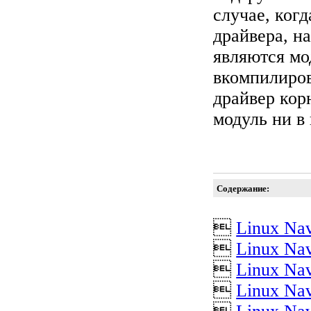
случае, ког
драйвера, н
являются мо
вкомпилиров
драйвер кор
модуль ни в 
Содержание:

Linux Nav

Linux Nav

Linux Nav

Linux Na