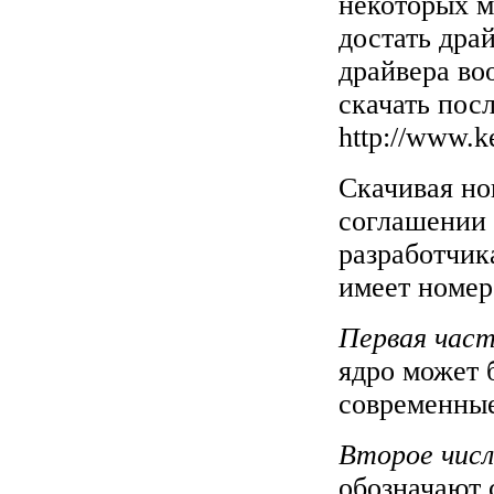
некоторых м
достать дра
драйвера во
скачать пос
http://www.k
Скачивая но
соглашении 
разработчик
имеет номер 
Первая час
ядро может 
современные
Второе чис
обозначают 