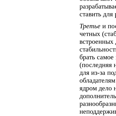
разрабатыва
ставить для
Третье
и пос
четных (ста
встроенных 
стабильност
брать самое
(последняя 
для из-за п
обладателя
ядром дело н
дополнитель
разнообразн
неподдержив