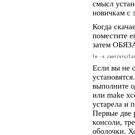
смысл устан
новичкам с э
Когда скачае
поместите его
затем ОБЯЗ
Если вы не 
установятся.
выполните о
или make xc
устарела и 
Первые две 
консоли, тре
оболочки. Хо