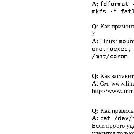
A:
fdformat 
mkfs -t fat
Q:
Как примонт
?
A:
Linux:
moun
oro,noexec,
/mnt/cdrom
Q:
Как застави
A:
См.
www.li
http://www.lin
Q:
Kак пpавиль
A:
cat /dev/
Eсли просто уда
удалится тольк