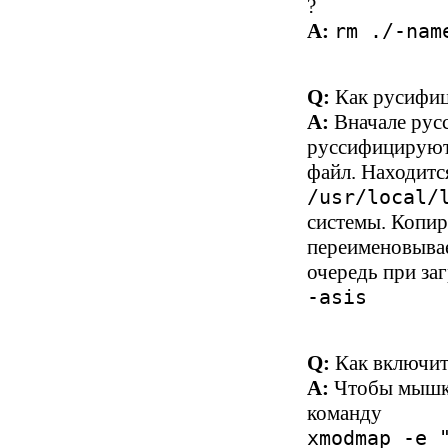
?
A:
rm ./-nam
Q:
Как русифиц
A:
Вначале рус
руссифицируют
файл. Находитс
/usr/local/
системы. Копи
переименовыва
очередь при за
-asis
Q:
Как включит
A:
Чтобы мышка
команду
xmodmap -e 