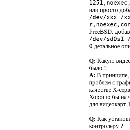
1251,noexec
или просто доб
/dev/xxx /x
r,noexec,co
FreeBSD: добав
/dev/sd0s1 
детальное опи
0
Q:
Какую видео
было ?
A:
В принципе,
проблем с граф
качестве X-сер
Хорошо бы на ч
для видеокарт.
Q:
Как устано
контролеру ?