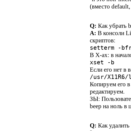
(вместо default
Q:
Как убрать 
A:
В консоли L
скриптов:
setterm -bf
В X-ах: в нача
xset -b
Если его нет в
/usr/X11R6/
Копируем его в
редактируем.
ЗЫ: Пользовате
beep на ноль в 
Q:
Как удалить