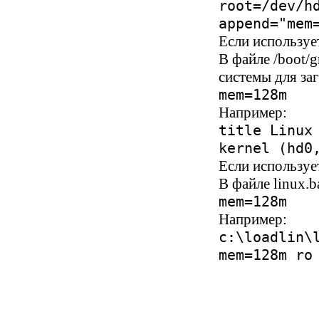
root=/dev/h
append="mem
Если использу
В файле /boot/
системы для за
mem=128m
Например:
title Linux
kernel (hd0
Если использует
В файле linux.b
mem=128m
Например:
c:\loadlin\
mem=128m ro