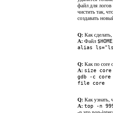
файл для логов 
чистить так, ч
создавать новы
Q:
Как сделать
A:
Файл
$HOME
alias ls="l
Q:
Как по core 
A:
size core
gdb -c core
file core
Q:
Как узнать, 
A:
top -n 99
-n это non-inte