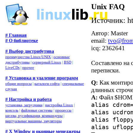
Unix FAQ
Источник: htt
Автор: Master
# Главная
email:
tvo@fro
# О библиотеке
icq: 2362641
# Выбор дистрибутива
преимущества Linux/UNIX
|
основные
Составлено на 
дистрибутивы
|
серверный Linux
|
BSD
|
LiveCDs
|
прочее
переписки.
# Установка и удаление программ
Q:
Как монтиро
общие вопросы
|
каталоги софта
|
специальные
длинных строче
случаи
A:
Файл $HOME/
# Настройка и работа
alias cdrom
установка, загрузчики
|
настройка Linux
|
консоль
|
файловые системы
|
процессы
|
alias ucdro
шеллы, русификация, коммандеры
|
alias flopp
виртуальные машины, эмуляторы
alias uflop
# X Window и оконные менеджеры