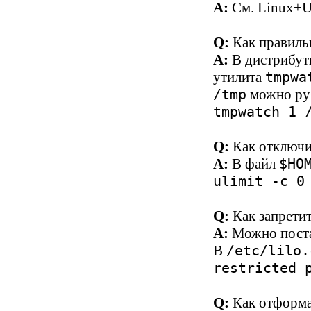
A:
См.
Linux+
Q:
Как правиль
A:
В дистрибут
утилита
tmpwa
можно руб
/tmp
tmpwatch 1 
Q:
Как отключи
A:
В файл
$HO
ulimit -c 0
Q:
Как запрети
A:
Можно поста
В
/etc/lilo.
restricted 
Q:
Как отформа