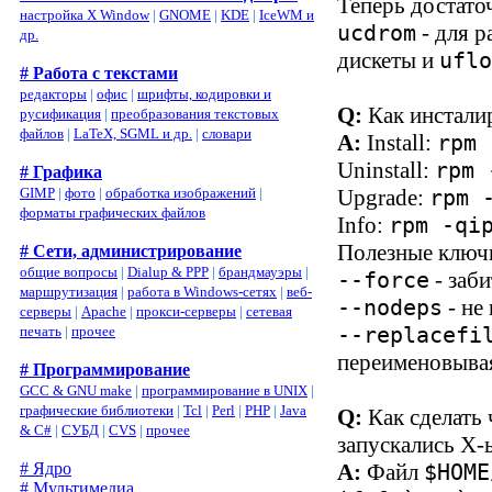
Теперь достато
настройка X Window
|
GNOME
|
KDE
|
IceWM и
- для 
ucdrom
др.
дискеты и
ufl
# Работа с текстами
редакторы
|
офис
|
шрифты, кодировки и
Q:
Как инстали
русификация
|
преобразования текстовых
файлов
|
LaTeX, SGML и др.
|
словари
A:
Install:
rpm 
Uninstall:
rpm 
# Графика
GIMP
|
фото
|
обработка изображений
|
Upgrade:
rpm 
форматы графических файлов
Info:
rpm -qi
Полезные ключ
# Сети, администрирование
общие вопросы
|
Dialup & PPP
|
брандмауэры
|
- заб
--force
маршрутизация
|
работа в Windows-сетях
|
веб-
- не
--nodeps
серверы
|
Apache
|
прокси-серверы
|
сетевая
печать
|
прочее
--replacefi
переименовывая
# Программирование
GCC & GNU make
|
программирование в UNIX
|
графические библиотеки
|
Tcl
|
Perl
|
PHP
|
Java
Q:
Как сделать
& C#
|
СУБД
|
CVS
|
прочее
запускались Х-
# Ядро
A:
Файл
$HOME
# Мультимедиа