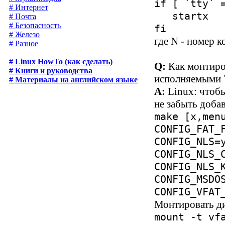
if [ `tty` 
# Интернет
startx
# Почта
# Безопасность
fi
# Железо
где N - номер к
# Разное
# Linux HowTo (как сделать)
Q:
Как монтиро
# Книги и руководства
исполняемыми 
# Материалы на английском языке
A:
Linux: чтоб
не забыть доба
make [x,men
CONFIG_FAT_
CONFIG_NLS=
CONFIG_NLS_
CONFIG_NLS_
CONFIG_MSDO
CONFIG_VFAT
Монтировать ди
mount -t vf