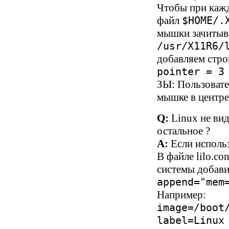
Чтобы при кажд
файл
$HOME/.
мышки зачитыва
/usr/X11R6/
добавляем стро
pointer = 3
ЗЫ: Пользовате
мышке в центре 
Q:
Linux не ви
остальное ?
A:
Если исполь
В файле lilo.co
системы добави
append="mem
Например:
image=/boot
label=Linux