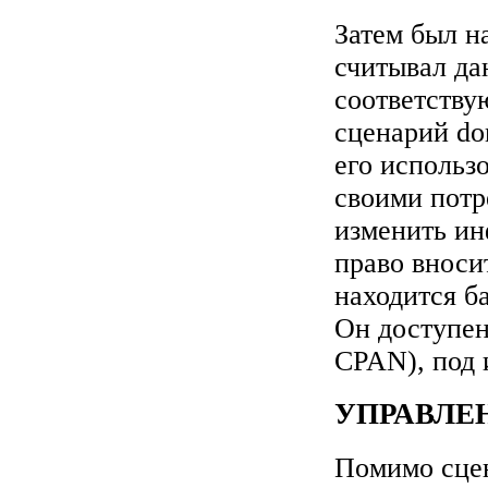
Затем был н
считывал да
соответству
сценарий do
его использо
своими потр
изменить ин
право вносит
находится б
Он доступен
CPAN), под 
УПРАВЛЕ
Помимо сце