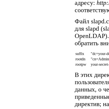
адресу:
http
соответству
Файл slapd.
для slapd (s
OpenLDAP). 
обратить вн
suffix
"dc=your-d
rootdn
"cn=Admin,
rootpw
your-secret
В этих дире
пользовател
данных, о ч
приведенные
директив; н