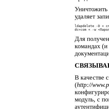
Уничтожить
удаляет зап
ldapdelete -D « cn
dc=com « -w <Паро
Для получен
командах (и
документац
СВЯЗЫВА
В качестве 
(
http://www.p
конфигуриро
модуль, с п
аутентифиц