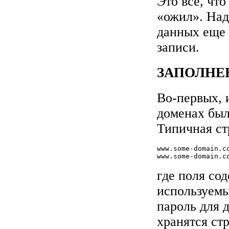
Это все, что
«ожил». Над
данных еще 
записи.
ЗАПОЛНЕ
Во-первых,
доменах был
Типичная ст
www.some-domain.c
www.some-domain.c
где поля со
используемы
пароль для 
хранятся ст