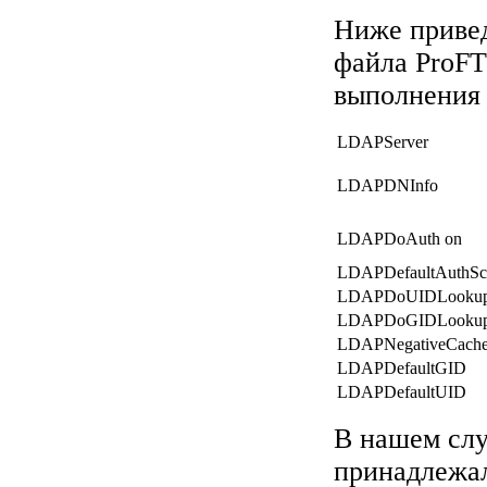
Ниже приве
файла ProFT
выполнения 
LDAPServer
LDAPDNInfo
LDAPDoAuth on
LDAPDefaultAuthS
LDAPDoUIDLooku
LDAPDoGIDLooku
LDAPNegativeCach
LDAPDefaultGID
LDAPDefaultUID
В нашем слу
принадлежа