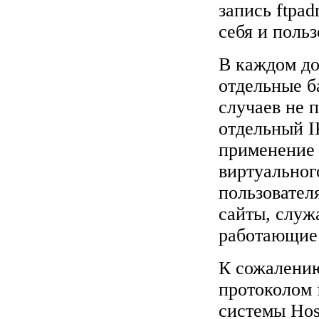
запись ftpa
себя и поль
В каждом до
отдельные б
случаев не 
отдельный I
применение 
виртуальног
пользовател
сайты, служ
работающие 
К сожалению
протоколом f
системы Hos