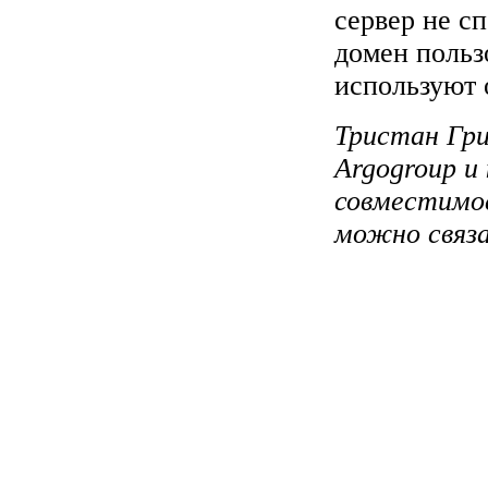
сервер не с
домен польз
используют 
Тристан Гр
Argogroup и
совместимос
можно связа