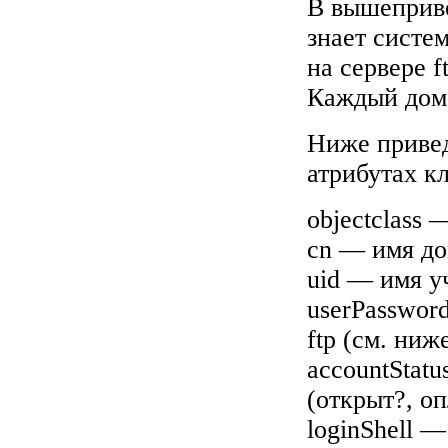
В вышеприве
знает систе
на сервере f
Каждый доме
Ниже привед
атрибутах кл
objectclass 
cn — имя до
uid — имя уч
userPasswor
ftp (см. ниже
accountStat
(открыт?, оп
loginShell 