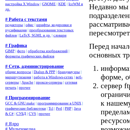
настройка X Window
|
GNOME
|
KDE
|
IceWM и
Недавно мы
др.
подразделен
# Работа с текстами
рассматрива
редакторы
|
офис
|
шрифты, кодировки и
русификация
|
преобразования текстовых
пересмотрет
файлов
|
LaTeX, SGML и др.
|
словари
Перед начал
# Графика
GIMP
|
фото
|
обработка изображений
|
основных тр
форматы графических файлов
# Сети, администрирование
информац
общие вопросы
|
Dialup & PPP
|
брандмауэры
|
форме, о
маршрутизация
|
работа в Windows-сетях
|
веб-
серверы
|
Apache
|
прокси-серверы
|
сетевая
сервер f
печать
|
прочее
ограничи
# Программирование
к нашем
GCC & GNU make
|
программирование в UNIX
|
графические библиотеки
|
Tcl
|
Perl
|
PHP
|
Java
пределам
& C#
|
СУБД
|
CVS
|
прочее
ресурсом
# Ядро
возможно
# Мультимедиа