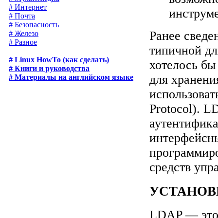
# Интернет
инструме
# Почта
# Безопасность
Ранее сведе
# Железо
# Разное
типичной дл
# Linux HowTo (как сделать)
хотелось бы
# Книги и руководства
для хранени
# Материалы на английском языке
использоват
Protocol). 
аутентифика
интерфейсны
программиро
средств упра
УСТАНОВ
LDAP — это 