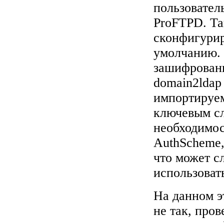
пользовател
ProFTPD. Та
сконфигурир
умолчанию. 
зашифрованн
domain2ldap 
импортируе
ключевым сл
необходимос
AuthScheme,
что может с
использоват
На данном э
не так, про