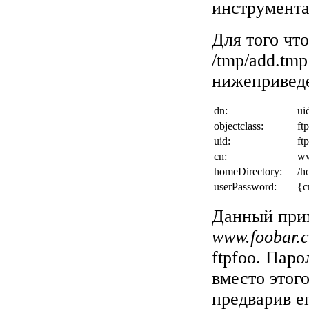
инструмента
Для того чт
/tmp/add.tm
нижепривед
dn:
ui
objectclass:
ft
uid:
ft
cn:
ww
homeDirectory:
/h
userPassword:
{c
Данный прим
www.foobar.
ftpfoo. Пар
вместо этог
предварив е