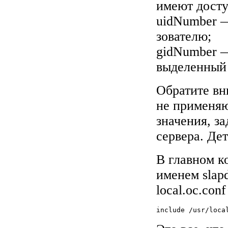
имеют досту
uidNumber 
зователю;
gidNumber 
выделенный 
Обратите вн
не применяю
значения, з
сервера. Де
В главном к
именем slap
local.oc.co
include	/us