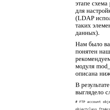
этапе схема
для настрой
(LDAP испол
таких элеме
данных).
Нам было ва
понятен наш
рекомендуе
модуля mod_
описана ниж
В результат
выглядело с
# FTP account obje
objectclass ftpAcc