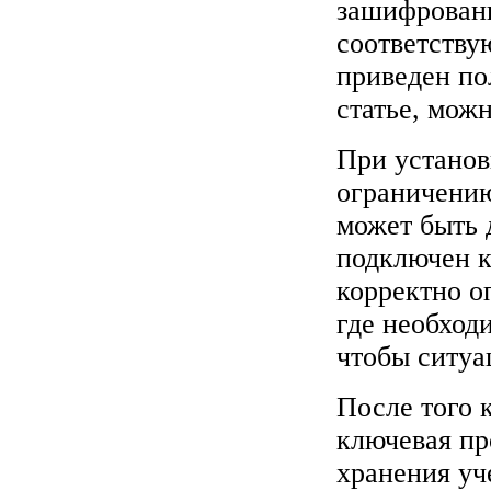
зашифрован
соответству
приведен по
статье, мож
При установ
ограничению
может быть 
подключен к
корректно о
где необход
чтобы ситуа
После того 
ключевая пр
хранения уч