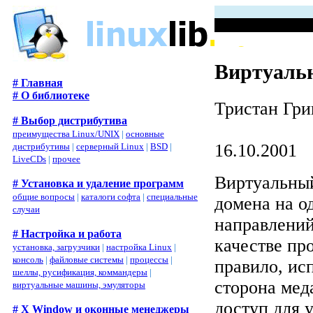
Виртуальн
# Главная
# О библиотеке
Тристан Гри
# Выбор дистрибутива
преимущества Linux/UNIX
|
основные
16.10.2001
дистрибутивы
|
серверный Linux
|
BSD
|
LiveCDs
|
прочее
Виртуальный
# Установка и удаление программ
общие вопросы
|
каталоги софта
|
специальные
домена на о
случаи
направлений
# Настройка и работа
качестве пр
установка, загрузчики
|
настройка Linux
|
консоль
|
файловые системы
|
процессы
|
правило, ис
шеллы, русификация, коммандеры
|
сторона мед
виртуальные машины, эмуляторы
доступ для 
# X Window и оконные менеджеры