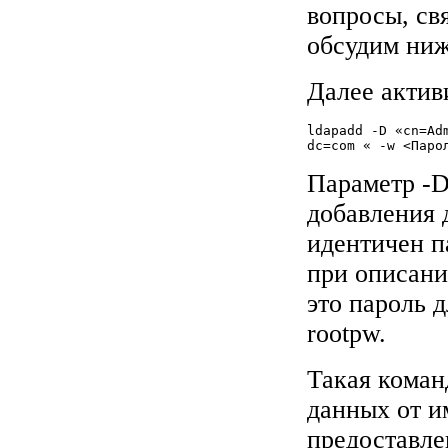
вопросы, св
обсудим ниж
Далее актив
ldapadd -D «cn=Adm
dc=com « -w <Паро
Параметр -D
добавления 
идентичен п
при описани
это пароль д
rootpw.
Такая коман
данных от и
предоставле