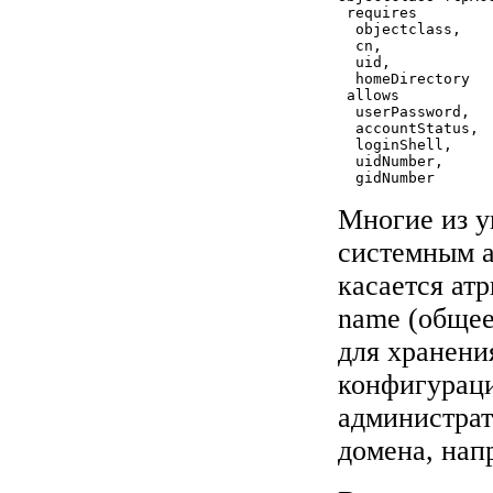
 requires

  objectclass,

  cn,

  uid,

  homeDirectory

 allows

  userPassword,

  accountStatus,

  loginShell,

  uidNumber,

  gidNumber
Многие из у
системным а
касается ат
name (общее
для хранени
конфигураци
администрато
домена, нап