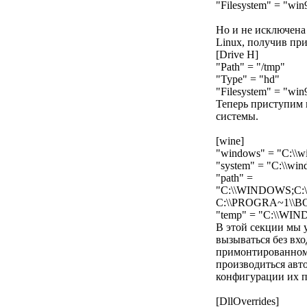
"Filesystem" = "win
Но и не исключена 
Linux, получив пр
[Drive H]
"Path" = "/tmp"
"Type" = "hd"
"Filesystem" = "win
Теперь приступим 
системы.
[wine]
"windows" = "C:\\w
"system" = "C:\\w
"path" =
"C:\\WINDOWS;C
C:\\PROGRA~1\\
"temp" = "C:\\WI
В этой секции мы 
вызываться без вхо
примонтированному
производиться авт
конфигурации их п
[DllOverrides]