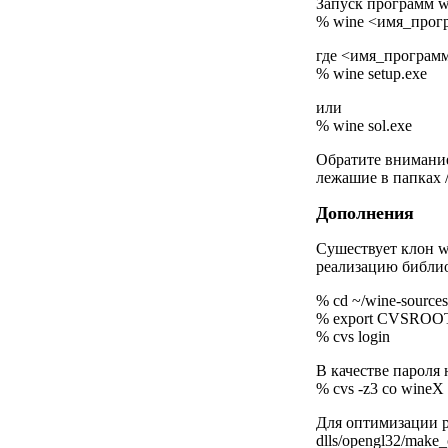
Запуск программ w
% wine <имя_прог
где <имя_программ
% wine setup.exe
или
% wine sol.exe
Обратите внимание
лежашие в папках /c
Дополнения
Сушествует клон w
реализацию библио
% cd ~/wine-sources
% export CVSROOT=:
% cvs login
В качестве пароля 
% cvs -z3 co wineX
Для оптимизации р
dlls/opengl32/make_