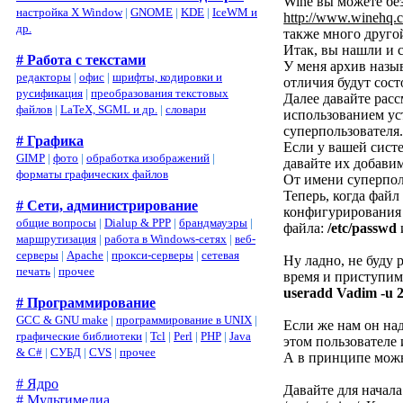
Wine вы можете без
настройка X Window
|
GNOME
|
KDE
|
IceWM и
http://www.winehq.
др.
также много друго
Итак, вы нашли и 
# Работа с текстами
У меня архив назыв
редакторы
|
офис
|
шрифты, кодировки и
отличия будут сост
русификация
|
преобразования текстовых
Далее давайте расс
файлов
|
LaTeX, SGML и др.
|
словари
использованием ус
суперпользователя
# Графика
Если у вашей сист
GIMP
|
фото
|
обработка изображений
|
давайте их добавим
форматы графических файлов
От имени суперпол
Теперь, когда файл
# Сети, администрирование
конфигурирования 
общие вопросы
|
Dialup & PPP
|
брандмауэры
|
файла:
/etc/passwd
маршрутизация
|
работа в Windows-сетях
|
веб-
серверы
|
Apache
|
прокси-серверы
|
сетевая
Ну ладно, не буду 
печать
|
прочее
время и приступим
useradd Vadim -u 
# Программирование
GCC & GNU make
|
программирование в UNIX
|
Если же нам он на
графические библиотеки
|
Tcl
|
Perl
|
PHP
|
Java
этом пользователе 
& C#
|
СУБД
|
CVS
|
прочее
А в принципе мож
# Ядро
Давайте для начала
# Мультимедиа