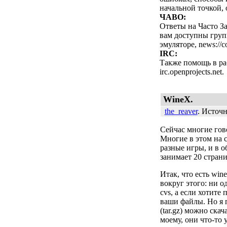
начальной точкой, 
ЧАВО:
Ответы на Часто З
вам доступны груп
эмуляторе,
news://
IRC:
Также помощь в ра
irc.openprojects.net.
WineX.
the_reaver
. Источ
Сейчас многие гово
Многие в этом на 
разные игры, и в о
занимает 20 страни
Итак, что есть win
вокруг этого: ни о
cvs, а если хотите 
ваши файлы. Но я 
(tar.gz) можно
скач
моему, они что-то 