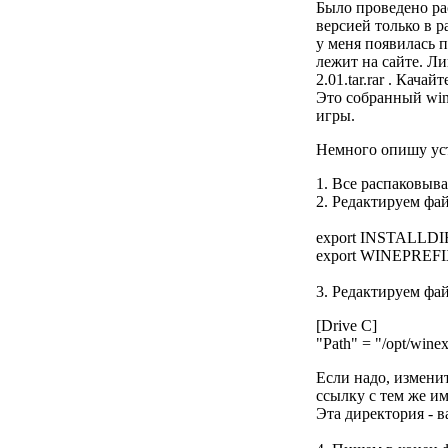
Было проведено ра
версией только в 
у меня появилаcь п
лежит на сайте. Лин
2.01.tar.rar . Кача
Это собранный wine
игры.
Немного опишу ус
1. Все распаковыва
2. Редактируем файл
export INSTALLDIR=
export WINEPREFIX=
3. Редактируем файл
[Drive C]
"Path" = "/opt/winex
Если надо, изменит
ссылку с тем же и
Эта директория - в