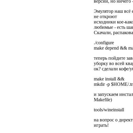
версии, но ничего 
Эмулятор наш всё е
не откроют
исходники кое-как
любимые - есть ша
Скачали, распакова
./configure
make depend && m
теперь пойдите зав
уборку во всей ква
ок? сделали кофе/
make install &&
mkdir -p $HOME/.tr
и запускаем инстал
Makefile)
tools/wineinstall
на вопрос о директ
играть!