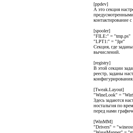
[ppdev]
А это секция наст
предусмотренными 
контактирование с
[spooler]
"FILE:" = "tmp.ps"
"LPT1:" = "|lpr"
Секция, где задан
вычислений.
[registry]
В этой секции зад
реестр, заданы на
конфигурирования
[Tweak.Layout]
"WineLook" = "Win
Здесь задаются на
ностальгия по вре
перед нами графич
[WinMM]
"Drivers" = "wineos
"WaveMapper" = "m