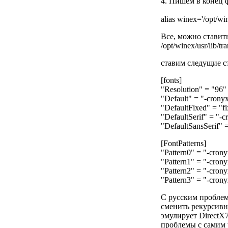
4. Пишем в конец ф
alias winex='/opt/wi
Все, можно ставить
/opt/winex/usr/lib/t
ставим следущие ст
[fonts]
"Resolution" = "96"
"Default" = "-cronyx
"DefaultFixed" = "fi
"DefaultSerif" = "-c
"DefaultSansSerif" =
[FontPatterns]
"Pattern0" = "-cron
"Pattern1" = "-crony
"Pattern2" = "-crony
"Pattern3" = "-crony
С русским проблем 
сменить рекурсивн
эмулирует DirectX7
проблемы с самим w