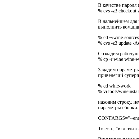
В качестве пароля 
% cvs -z3 checkout 
В дальнейшем для 
выполнить команд
% cd ~/wine-sources
% cvs -z3 update -A
Создадим рабочую 
% cp -r wine wine-
Зададим параметры
привелегий суперп
% cd wine-work
% vi tools/wineinstal
находим строку, 
параметры сборки. 
CONFARGS="--enable-
То есть, "включит