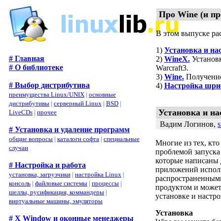
Про Wine (и пр
В этом выпуске ра
1)
Установка и на
# Главная
2)
WineX.
Установк
# О библиотеке
Warcraft3.
3)
Wine.
Получение 
# Выбор дистрибутива
4)
Настройка шриф
преимущества Linux/UNIX
|
основные
дистрибутивы
|
серверный Linux
|
BSD
|
Установка и на
LiveCDs
|
прочее
Вадим Логинов,
s
# Установка и удаление программ
общие вопросы
|
каталоги софта
|
специальные
Многие из тех, кто
случаи
проблемой запуска
которые написаны 
# Настройка и работа
приложений исполь
установка, загрузчики
|
настройка Linux
|
распространенными 
консоль
|
файловые системы
|
процессы
|
продуктом и может
шеллы, русификация, коммандеры
|
установке и настр
виртуальные машины, эмуляторы
Установка
# X Window и оконные менеджеры