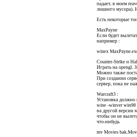
падает, в моем rea
лишнего мусора). И
Есть некоторые то
MaxPayne
Если будет вылетат
например :
winex MaxPayne.exe 
Counter-Strike и Hal
Играть на opengl. З
Можно также постав
При создании серве
сервер, пока не н
Warcraft3 :
Установка должно в
wine -winver win98 i
на другой версии 
чтобы он не вылета
что-нибудь
mv Movies bak.Mov