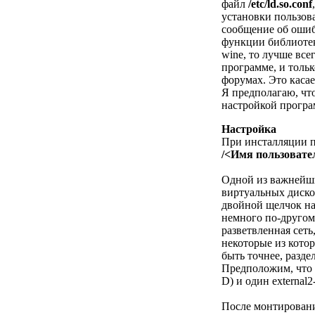
файл
/etc/ld.so.conf
установки пользов
сообщение об ошиб
функции библиот
wine, то лучше вс
программе, и тольк
форумах. Это касае
Я предполагаю, что
настройкой прогр
Настройка
При инсталляции п
/<Имя пользовател
Одной из важнейши
виртуальных диско
двойной щелчок на
немного по-другом
разветвленная сеть
некоторые из котор
быть точнее, разд
Предположим, что н
D) и один external2
После монтировани