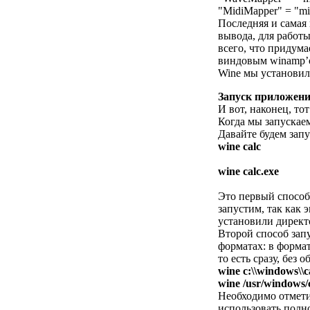
"MidiMapper" = "mi
Последняя и самая 
вывода, для работ
всего, что придум
виндовым winamp’о
Wine мы установил
Запуск приложен
И вот, наконец, то
Когда мы запускае
Давайте будем запу
wine calc
wine calc.exe
Это первый способ
запустим, так как 
установили директо
Второй способ зап
форматах: в форма
то есть сразу, без
wine c:\\windows\\
wine /usr/windows/
Необходимо отмети
использовать полно