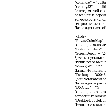
"commdlg" = "builtin
"comdlg32" = "builti
Благодаря этой сек
более новые верси
возможность исполь
секцию неизменной
Далее идет настро
[x11drv]
"PrivateColorMap" 
Эта опция включае
"PerfectGraphics" =
"ScreenDepth" = "2
Здесь мы устанавл
Лучше всего выбира
"Managed" = "Y"
Данная функция пр
"Desktop" = "800x6
Здесь устанавлива
Далее идет управл
"DXGrab" = "Y"
Эта опция позволя
встроенных библио
"DesktopDoubleBuff
Лучше всего включ