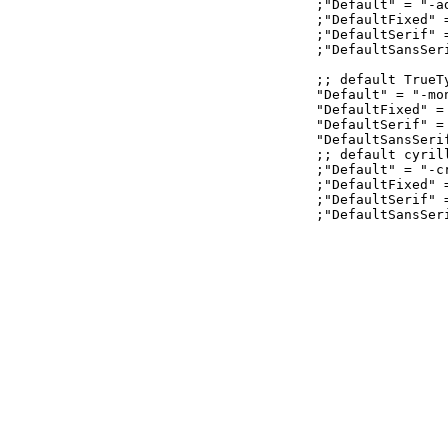
;"Default" = "-ad
;"DefaultFixed" =
;"DefaultSerif" =
;"DefaultSansSer
;; default TrueT
"Default" = "-mo
"DefaultFixed" =
"DefaultSerif" =
"DefaultSansSeri
;; default cyrill
;"Default" = "-cr
;"DefaultFixed" =
;"DefaultSerif" =