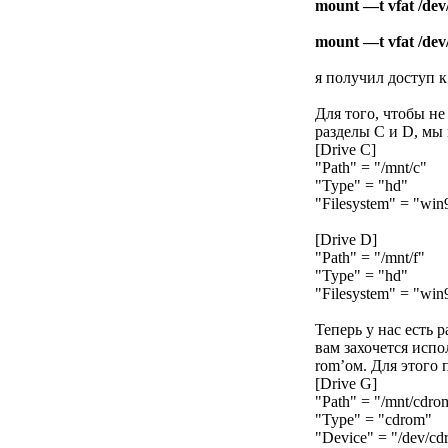
mount —t vfat /dev
mount —t vfat /dev
я получил доступ к 
Для того, чтобы не
разделы C и D, мы
[Drive C]
"Path" = "/mnt/c"
"Type" = "hd"
"Filesystem" = "win
[Drive D]
"Path" = "/mnt/f"
"Type" = "hd"
"Filesystem" = "win
Теперь у нас есть 
вам захочется испо
rom’ом. Для этого
[Drive G]
"Path" = "/mnt/cdro
"Type" = "cdrom"
"Device" = "/dev/c