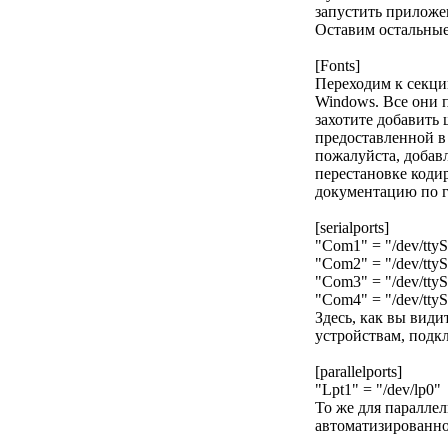
запустить приложе
Оставим остальные
[Fonts]
Переходим к секци
Windows. Все они 
захотите добавить 
предоставленной в 
пожалуйста, добавл
перестановке коди
документацию по г
[serialports]
"Com1" = "/dev/tty
"Com2" = "/dev/tty
"Com3" = "/dev/tty
"Com4" = "/dev/tty
Здесь, как вы види
устройствам, подк
[parallelports]
"Lpt1" = "/dev/lp0"
То же для паралле
автоматизированно