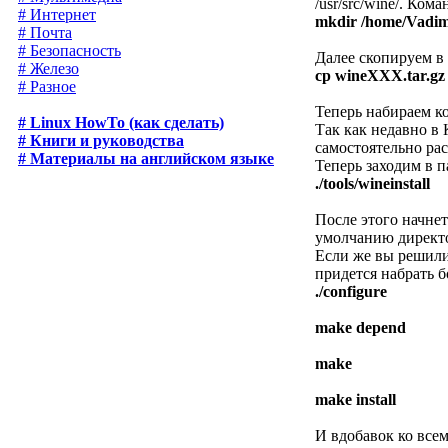
/usr/src/wine/. Ко
# Интернет
mkdir /home/Vadim
# Почта
# Безопасность
Далее скопируем в
# Железо
cp wineXXX.tar.gz
# Разное
Теперь набираем 
# Linux HowTo (как сделать)
Так как недавно в 
# Книги и руководства
самостоятельно рас
# Материалы на английском языке
Теперь заходим в п
./tools/wineinstall
После этого начне
умолчанию директ
Если же вы решили
придется набрать 
./configure
make depend
make
make install
И вдобавок ко все