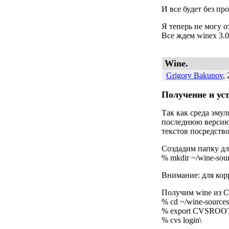
И все будет без пр
Я теперь не могу о
Все ждем winex 3.0
Wine.
Grigory Bakunov
,
Получение и ус
Так как среда эмул
последнюю версию.
текстов посредств
Создадим папку дл
% mkdir ~/wine-sou
Внимание: для кор
Получим wine из 
% cd ~/wine-sources
% export CVSROOT=
% cvs login\