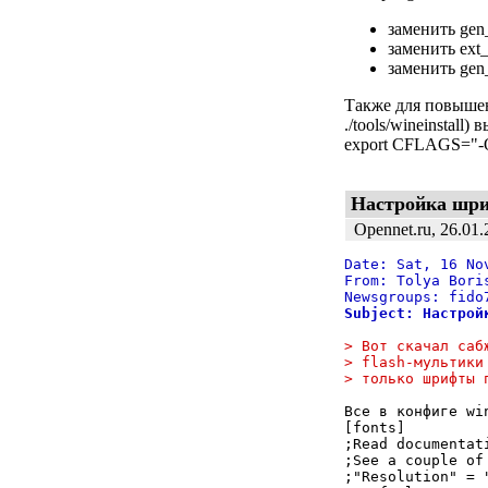
заменить gen_
заменить ext_
заменить gen_
Также для повышен
./tools/wineinstall
export CFLAGS="-O
Настройка шри
Opennet.ru
, 26.01.
Date: Sat, 16 No
From: Tolya Bori
Newsgroups: fido
Subject: Настрой
> Вот скачал саб
> flash-мультики
> только шpифты 
Все в конфиге win
[fonts]

;Read documentat
;See a couple of
;"Resolution" = "