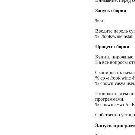
Внимание: перед сб
Запуск сборки
% su
Введите пароль су
% ./tools/wineinstall
Процесс сборки
Купить пирожные, 
На все вопросы от
Скопировать нача
% cp -r /root/.wine 
% chown vasya:user
Позволить всем пол
программами.
% chown a+wr /c -R
Собственно устано
Запуск програм