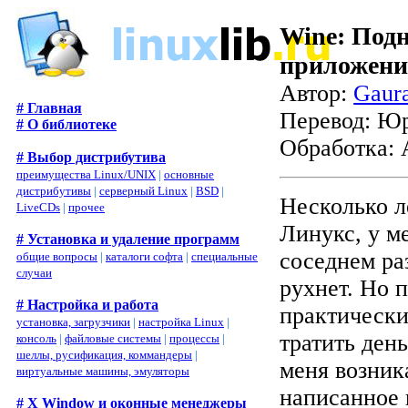
Wine: Подн
приложени
Автор:
Gaura
# Главная
Перевод:
Юр
# О библиотеке
Обработка:
# Выбор дистрибутива
преимущества Linux/UNIX
|
основные
дистрибутивы
|
серверный Linux
|
BSD
|
Несколько ле
LiveCDs
|
прочее
Линукс, у м
# Установка и удаление программ
соседнем раз
общие вопросы
|
каталоги софта
|
специальные
случаи
рухнет. Но п
# Настройка и работа
практически
установка, загрузчики
|
настройка Linux
|
тратить день
консоль
|
файловые системы
|
процессы
|
шеллы, русификация, коммандеры
|
меня возник
виртуальные машины, эмуляторы
написанное 
# X Window и оконные менеджеры