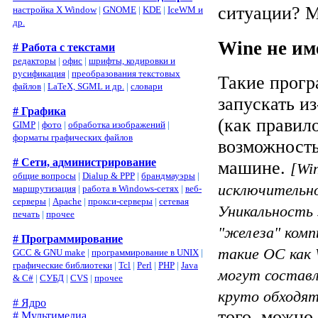
ситуации? М
настройка X Window
|
GNOME
|
KDE
|
IceWM и
др.
Wine не им
# Работа с текстами
редакторы
|
офис
|
шрифты, кодировки и
русификация
|
преобразования текстовых
Такие прогр
файлов
|
LaTeX, SGML и др.
|
словари
запускать и
# Графика
(как правил
GIMP
|
фото
|
обработка изображений
|
форматы графических файлов
возможность
# Сети, администрирование
машине.
[Wi
общие вопросы
|
Dialup & PPP
|
брандмауэры
|
исключительно
маршрутизация
|
работа в Windows-сетях
|
веб-
серверы
|
Apache
|
прокси-серверы
|
сетевая
Уникальность 
печать
|
прочее
"железа" комп
# Программирование
такие ОС как 
GCC & GNU make
|
программирование в UNIX
|
графические библиотеки
|
Tcl
|
Perl
|
PHP
|
Java
могут составл
& C#
|
СУБД
|
CVS
|
прочее
круто обходят
# Ядро
того, можно
# Мультимедиа