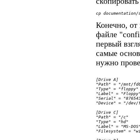
скопировать
cp documentation/
Конечно, от
файле "conf
первый взгл
самые основ
нужно прове
[Drive A]

"Path" = "/mnt/fd0
"Type" = "floppy"

"Label" = "Floppy"
"Serial" = "876543
"Device" = "/dev/f
[Drive C]

"Path" = "/c"

"Type" = "hd"

"Label" = "MS-DOS"
"Filesystem" = "wi