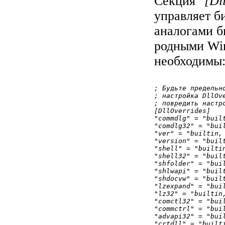
Секция "
[Dl
управляет б
аналогами б
родными Win
необходимы
; Будьте предельн
; настройка DllOve
; повредить настро
[DllOverrides]

"commdlg" = "built
"comdlg32" = "buil
"ver" = "builtin, 
"version" = "built
"shell" = "builtin
"shell32" = "built
"shfolder" = "buil
"shlwapi" = "built
"shdocvw" = "built
"lzexpand" = "buil
"lz32" = "builtin,
"comctl32" = "buil
"commctrl" = "buil
"advapi32" = "buil
"crtdll" = "builti