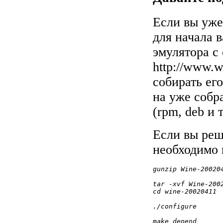
Если вы уже
для начала 
эмулятора с
http://www.
собирать ег
на уже собр
(rpm, deb и т
Если вы реш
необходимо
gunzip Wine-20020
tar -xvf Wine-200
cd wine-20020411
./configure
make depend