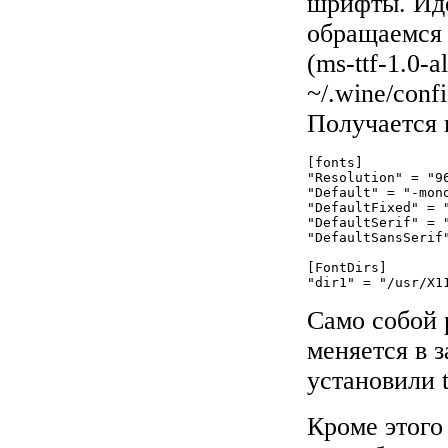
шрифты. Иде
обращаемся к
(
ms-ttf-1.0-a
~/.wine/confi
Получается
[fonts]

"Resolution" = "96
"Default" = "-mon
"DefaultFixed" = 
"DefaultSerif" = 
"DefaultSansSerif
[FontDirs]

Само собой р
меняется в 
установили 
Кроме этого