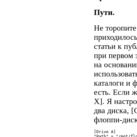
Пути.
Не торопите
приходилось
статьи к пуб
при первом 
на основании
использоват
каталоги и 
есть. Если ж
X]. Я настр
два диска, [
флоппи-диск
[Drive A]

"Path" = "/mnt/flo