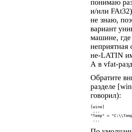
понимаю ра
и/или FAt32
не знаю, поэ
вариант унив
машине, где 
неприятная 
не-LATIN им
А в vfat-раз
Обратите вн
разделе [win
говорил):
[wine]

 ...

"Temp" = "C:\\Temp
По умолчани