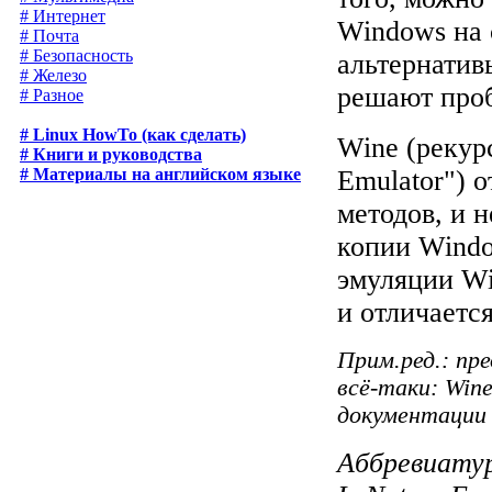
# Интернет
Windows на 
# Почта
# Безопасность
альтернатив
# Железо
решают проб
# Разное
# Linux HowTo (как сделать)
Wine (рекур
# Книги и руководства
# Материалы на английском языке
Emulator") 
методов, и 
копии Windo
эмуляции Wi
и отличается
Прим.ред.: пр
всё-таки: Win
документации к
Аббревиатур