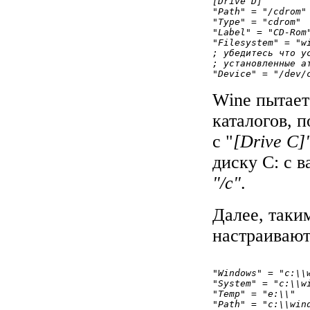
[Drive D]

"Path" = "/cdrom"

"Type" = "cdrom"

"Label" = "CD-Rom"
"Filesystem" = "wi
; убедитесь что у
; установленные ат
Wine пытает
каталогов, 
с "
[Drive C]
диску С: с 
"/c"
.
Далее, таки
настраивают
"Windows" = "c:\\w
"System" = "c:\\wi
"Temp" = "e:\\"

"Path" = "c:\\win