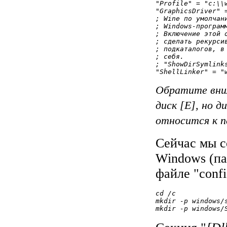
"Profile" = "c:\\
"GraphicsDriver" =
; Wine по умолчан
; Windows-программ
; Включение этой 
; сделать рекурсив
; подкаталогов, в
; себя.

; "ShowDirSymlinks
Обратите вним
диск [E], но д
относится к п
Сейчас мы с
Windows (па
файле "confi
cd /c
mkdir -p windows/
mkdir -p windows/