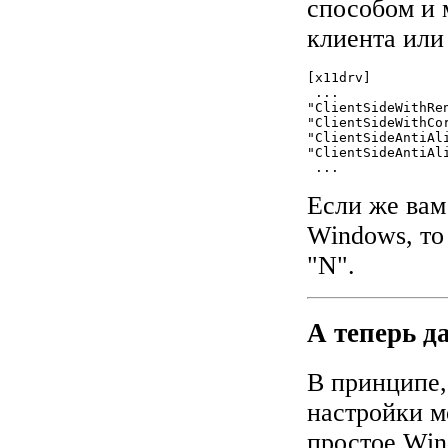
способом и 
клиента или 
[x11drv]

 ...

"ClientSideWithRen
"ClientSideWithCor
"ClientSideAntiAli
"ClientSideAntiAli
Если же вам
Windows, то
"N".
А теперь д
В принципе,
настройки м
простое Wi