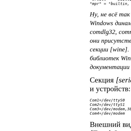
Ну, не всё та
Windows динам
comdlg32, comm
они присутств
секции [wine]
библиотек Win
документации 
Секция
[seri
и устройств:
Com1=/dev/ttyS0
Com2=/dev/ttyS1
Com3=/dev/modem,3
Com4=/dev/modem
Внешний вид