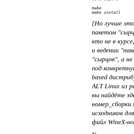
make
make install
[Но лучше это
пакетом "сырц
кто не в курс
и ведении "па
"сырцов", а н
под конкретну
based дистриб
ALT Linux
из р
вы найдёте
зд
номер_сборки.
исходников дл
файл WineX-но