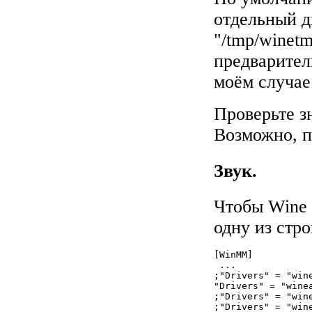
отдельный д
"/tmp/winet
предварител
моём случае 
Проверьте з
Возможно, п
Звук.
Чтобы Wine 
одну из стр
[WinMM]

 ...

;"Drivers" = "win
"Drivers" = "winea
;"Drivers" = "win
;"Drivers" = "win