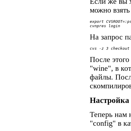
Если же вы 
можно взять
export CVSROOT=:p
cvnpres login
На запрос па
cvs -z 3 checkout
После этого
"wine", в к
файлы. Посл
скомпилиро
Настройка
Теперь нам
"config" в к