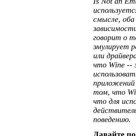
Is Not an E
используетс
смысле, оба
зависимости
говорит о т
эмулирует р
или драйвер
что Wine --
использоват
приложений 
том, что Wi
что для исп
действитель
поведению.
Давайте по