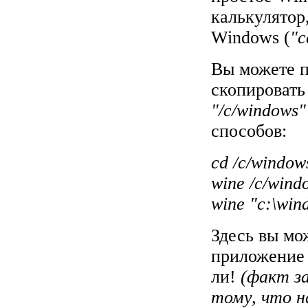
калькулятор
Windows (
"c
Вы можете п
скопироват
"/c/windows"
способов:
cd /c/window
wine /c/wind
wine "c:\win
Здесь
вы мож
приложение 
ли!
(факт за
тому, что н