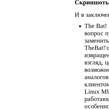
Скриншоты
И в заключе
The Bat!
вопрос п
заменить
TheBat!'
извращен
взгляд, 
возможно
аналогов
клиентом
Linux MU
работаю
особенно