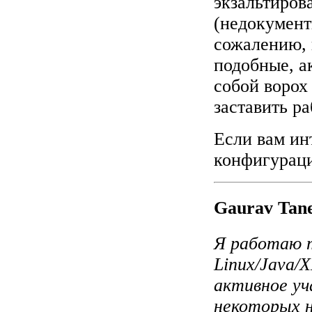
экзальтиров
(недокумент
сожалению, 
подобные, а
собой ворох
заставить ра
Если вам ин
конфигураци
Gaurav Tan
Я работаю 
Linux/Java/
активное уч
некоторых н