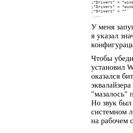
;"Drivers" = "win
;"Drivers" = "win
;"Drivers" = ""  
У меня запу
я указал зна
конфигураци
Чтобы убедит
установил W
оказался бит
эквалайзера
"мазалось" 
Но звук был 
системном л
на рабочем 