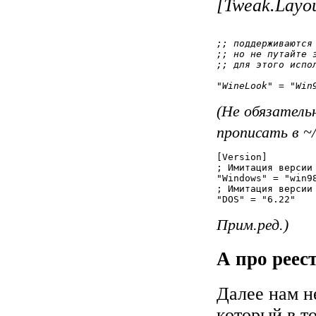
[Tweak.Layou
;; поддерживаются
;; но не путайте 
;; для этого испо
(Не обязатель
прописать в ~
[Version]

; Имитация версии
"Windows" = "win98
; Имитация версии 
Прим.ред.)
А про реес
Далее нам н
который в т