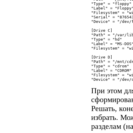
"Type" = "floppy"

"Label" = "Floppy"
"Filesystem" = "wi
"Serial" = "876543
"Device" = "/dev/f
[Drive C]

"Path" = "/var/lib
"Type" = "hd"

"Label" = "MS-DOS"
"Filesystem" = "wi
[Drive D]

"Path" = "/mnt/cdr
"Type" = "cdrom"

"Label" = "CDROM"

"Filesystem" = "wi
При этом для
сформирован
Решать, кон
избрать. Мо
разделам (на