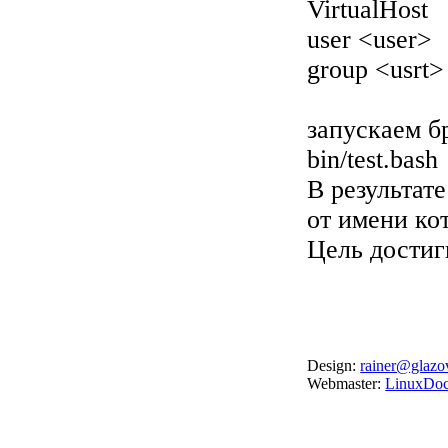
VirtualHost
user <user>
group <usrt>
запускаем бр
bin/test.bash
В результат
от имени ко
Цель достигн
Design:
rainer@glazo
Webmaster:
LinuxDoc