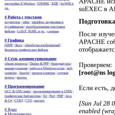
APACHE исп
настройка X Window
|
GNOME
|
KDE
|
IceWM и
suEXEC в A
др.
# Работа с текстами
Подготовк
редакторы
|
офис
|
шрифты, кодировки и
русификация
|
преобразования текстовых
файлов
|
LaTeX, SGML и др.
|
словари
После изуче
APACHE соб
# Графика
GIMP
|
фото
|
обработка изображений
|
отображаетс
форматы графических файлов
# Сети, администрирование
Проверяем:
общие вопросы
|
Dialup & PPP
|
брандмауэры
|
маршрутизация
|
работа в Windows-сетях
|
веб-
[root@ns lo
серверы
|
Apache
|
прокси-серверы
|
сетевая
печать
|
прочее
Если есть, 
# Программирование
GCC & GNU make
|
программирование в UNIX
|
графические библиотеки
|
Tcl
|
Perl
|
PHP
|
Java
& C#
|
СУБД
|
CVS
|
прочее
[Sun Jul 28 
enabled (wra
# Ядро
# Мультимедиа