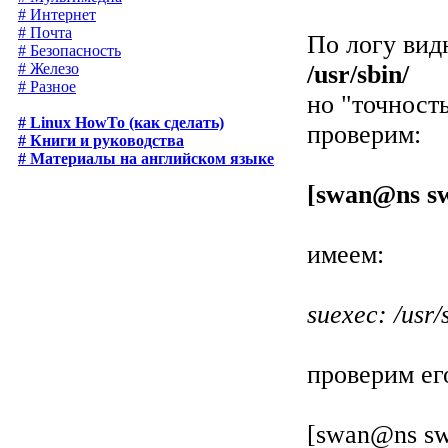
# Интернет
# Почта
По логу вид
# Безопасность
/usr/sbin/
# Железо
# Разное
но "точност
# Linux HowTo (как сделать)
проверим:
# Книги и руководства
# Материалы на английском языке
[swan@ns sw
имеем:
suexec: /usr
проверим ег
[swan@ns sw