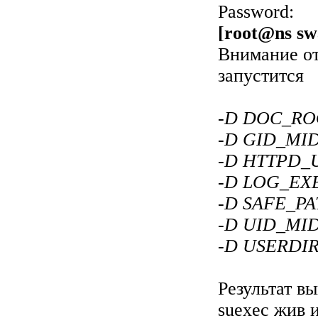
Password:
[root@ns swa
Внимание от
запустится
-D DOC_RO
-D GID_MI
-D HTTPD_
-D LOG_EXEC
-D SAFE_PATH
-D UID_MI
-D USERDIR
Результат в
suexec жив 