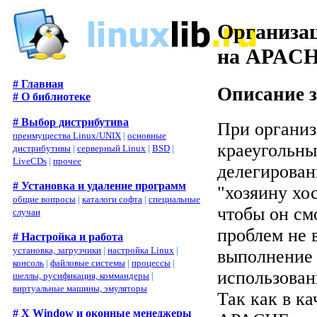
Организац
на APAC
# Главная
Описание 
# О библиотеке
# Выбор дистрибутива
При организ
преимущества Linux/UNIX
|
основные
краеугольны
дистрибутивы
|
серверный Linux
|
BSD
|
LiveCDs
|
прочее
делегирован
# Установка и удаление программ
"хозяину хос
общие вопросы
|
каталоги софта
|
специальные
чтобы он см
случаи
проблем не 
# Настройка и работа
установка, загрузчики
|
настройка Linux
|
выполнение 
консоль
|
файловые системы
|
процессы
|
использова
шеллы, русификация, коммандеры
|
виртуальные машины, эмуляторы
Так как в к
# X Window и оконные менеджеры