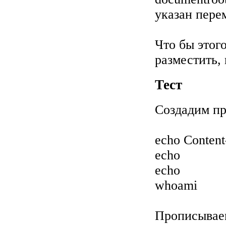
указан пер
Что бы этог
разместить,
Тест
Создадим про
echo Content-
echo
echo
whoami
Прописывае