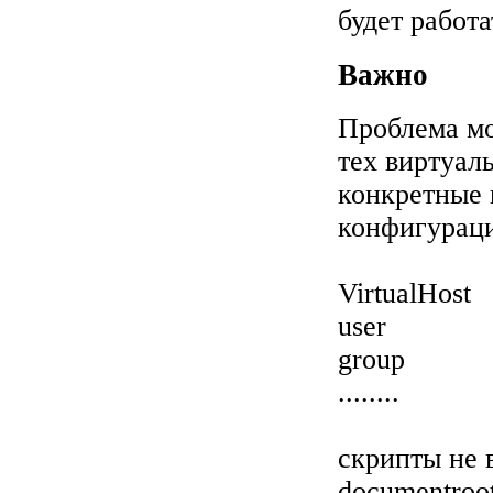
будет работа
Важно
Проблема мо
тех виртуал
конкретные п
конфигураци
VirtualHost
user
group
........
скрипты не 
documentroo