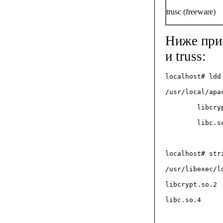
trusc (freeware)
Ниже прив
и truss:
localhost# ldd
/usr/local/apa
        libcry
        libc.s
localhost# str
/usr/libexec/l
libcrypt.so.2
libc.so.4