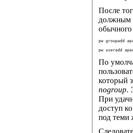
После тог
должным 
обычного 
pw groupadd ap
pw useradd apa
По умолч
пользова
который 
nogroup
.
При удач
доступ ко
под теми
Следоват