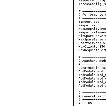
ResourceConfig 
AccessConfig /d
# ============
# Performance s
# ============
Timeout 300

KeepAlive On

MaxKeepAliveReq
KeepAliveTimeou
MinSpareServers
MaxSpareServers
StartServers 5

MaxClients 150

MaxRequestsPerC
# ============
# Apache's modu
# ============
ClearModuleList
AddModule mod_l
AddModule mod_m
AddModule mod_d
AddModule mod_a
AddModule mod_a
# ============
# General setti
# ============
Port 80
