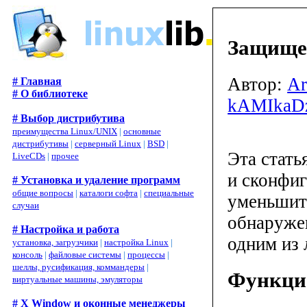
Защищен
Автор:
Ar
# Главная
# О библиотеке
kAMIkaD
# Выбор дистрибутива
преимущества Linux/UNIX
|
основные
дистрибутивы
|
серверный Linux
|
BSD
|
Эта стать
LiveCDs
|
прочее
и сконфиг
# Установка и удаление программ
общие вопросы
|
каталоги софта
|
специальные
уменьшить
случаи
обнаруже
# Настройка и работа
одним из
установка, загрузчики
|
настройка Linux
|
консоль
|
файловые системы
|
процессы
|
шеллы, русификация, коммандеры
|
Функци
виртуальные машины, эмуляторы
# X Window и оконные менеджеры