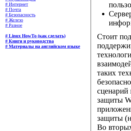
польз
# Интернет
# Почта
Сервер
# Безопасность
# Железо
инфор
# Разное
Стоит под
# Linux HowTo (как сделать)
# Книги и руководства
поддержив
# Материалы на английском языке
технолог
взаимоде
таких тех
безопасно
сценарий
защиты W
приложен
защиты (н
Во вторых