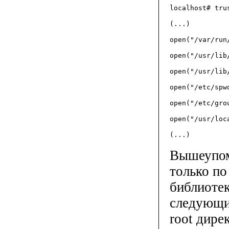
localhost# tru
(...)
open("/var/run
open("/usr/lib
open("/usr/lib
open("/etc/spw
open("/etc/gro
open("/usr/loc
(...)
Вышеупом
только по
библиотек
следующи
root дире