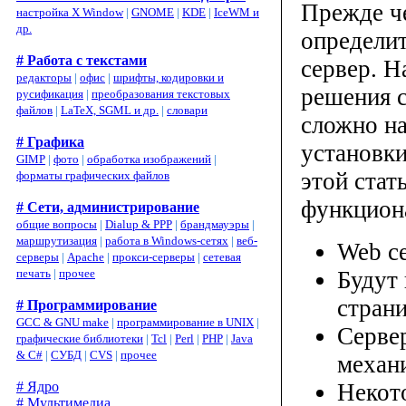
Прежде ч
настройка X Window
|
GNOME
|
KDE
|
IceWM и
др.
определи
# Работа с текстами
сервер. Н
редакторы
|
офис
|
шрифты, кодировки и
решения с
русификация
|
преобразования текстовых
файлов
|
LaTeX, SGML и др.
|
словари
сложно на
# Графика
установки
GIMP
|
фото
|
обработка изображений
|
этой стат
форматы графических файлов
функцион
# Сети, администрирование
общие вопросы
|
Dialup & PPP
|
брандмауэры
|
маршрутизация
|
работа в Windows-сетях
|
веб-
Web се
серверы
|
Apache
|
прокси-серверы
|
сетевая
Будут
печать
|
прочее
стран
# Программирование
GCC & GNU make
|
программирование в UNIX
|
Сервер
графические библиотеки
|
Tcl
|
Perl
|
PHP
|
Java
& C#
|
СУБД
|
CVS
|
прочее
механ
Некот
# Ядро
# Мультимедиа