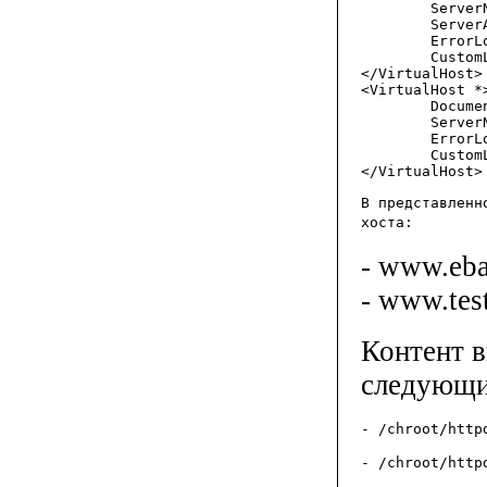
        Server
        Server
        ErrorL
        Custom
</VirtualHost>

<VirtualHost *>
        Docume
        Server
        ErrorL
        Custom
В представленн
хоста:
- www.eba
- www.test
Контент 
следующи
- /chroot/http
- /chroot/http