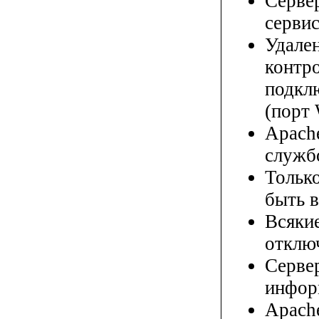
Сервер
серви
Удале
контр
подкл
(порт 
Apach
служб
Тольк
быть 
Всяки
отклю
Серве
инфор
Apach