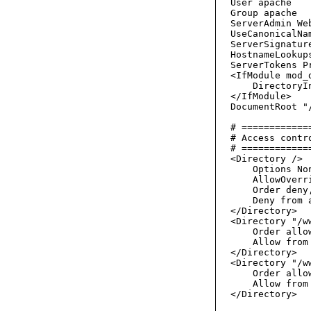
User apache

Group apache

ServerAdmin 
We
UseCanonicalNam
ServerSignature
HostnameLookups
ServerTokens Pr
<IfModule mod_d
    DirectoryI
</IfModule>

DocumentRoot "/
# ============
# Access contro
# ============
<Directory />

    Options Non
    AllowOverri
    Order deny,
    Deny from a
</Directory>

<Directory "/w
    Order allow
    Allow from 
</Directory>

<Directory "/w
    Order allow
    Allow from 
</Directory>
