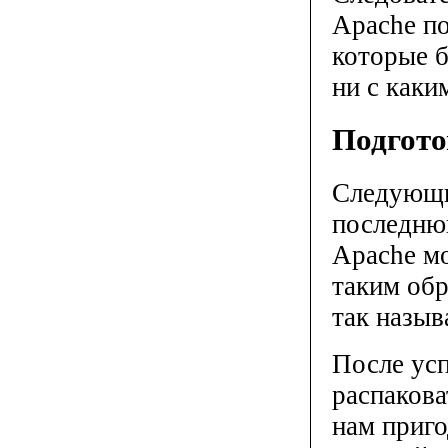
Apache по
которые б
ни с каки
Подгото
Следующи
последн
Apache мо
таким обр
так назыв
После ус
распакова
нам приго