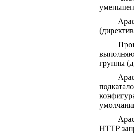
уменьшен
Apache н
(директив
Процессы
выполняют
группы (д
Apache п
подкатало
конфигура
умолчанию
Apache з
HTTP зап