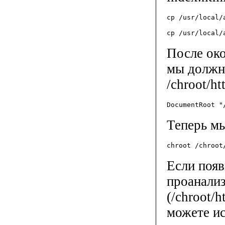
cp /usr/local/
cp /usr/local/
После ок
мы должн
/chroot/ht
DocumentRoot "
Теперь мы
chroot /chroot
Если поя
проанализ
(/chroot/h
можете и