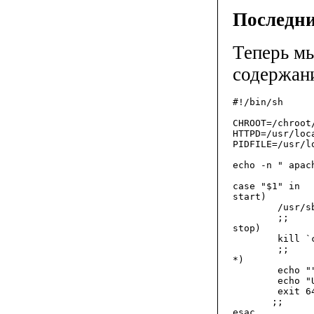
Последн
Теперь мы
содержани
#!/bin/sh

CHROOT=/chroot/
HTTPD=/usr/loc
PIDFILE=/usr/l
echo -n " apach
case "$1" in

start)

        /usr/s
        ;;

stop)

        kill `
        ;;

*)

        echo ""
        echo "
        exit 64
       ;;

esac
