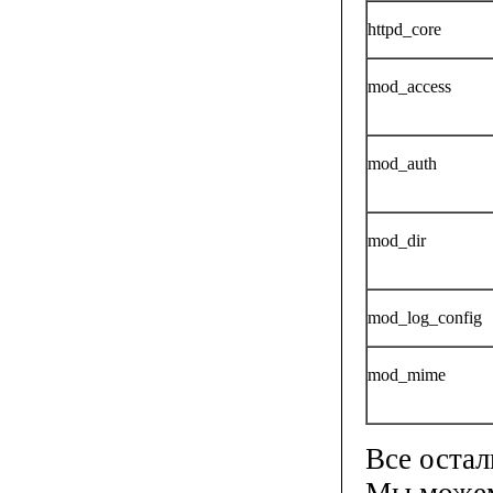
httpd_core
mod_access
mod_auth
mod_dir
mod_log_config
mod_mime
Все оста