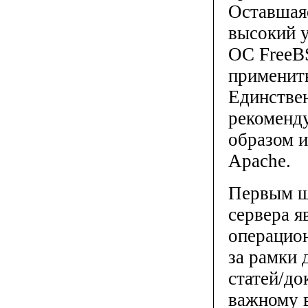
Оставшаяс
высокий у
ОС FreeB
применить
Единствен
рекоменд
образом и
Apache.
Первым ш
сервера я
операцион
за рамки 
статей/до
важному 