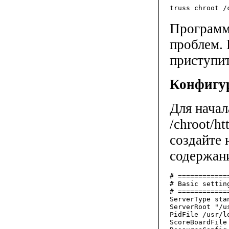
truss chroot /
Программ
проблем.
приступи
Конфигу
Для начал
/chroot/ht
создайте 
содержан
# ============
# Basic setting
# ============
ServerType stan
ServerRoot "/u
PidFile /usr/l
ScoreBoardFile