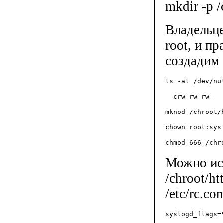
mkdir -p 
Владельц
root, и п
создадим 
ls -al /dev/nu
  crw-rw-rw-  
mknod /chroot/
chown root:sys
chmod 666 /chr
Можно исп
/chroot/h
/etc/rc.c
syslogd_flags=