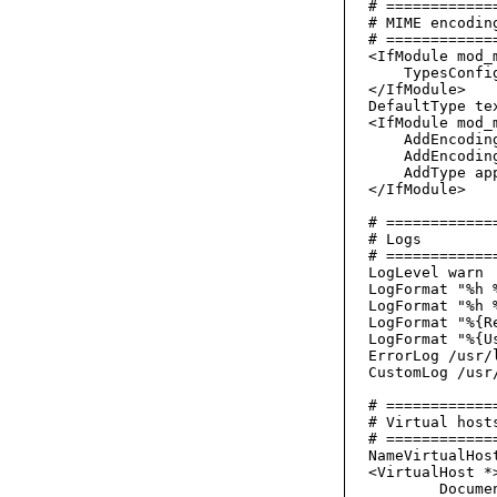
# ============
# MIME encoding
# ============
<IfModule mod_m
    TypesConfi
</IfModule>

DefaultType tex
<IfModule mod_m
    AddEncodin
    AddEncodin
    AddType ap
</IfModule>

# ============
# Logs

# ============
LogLevel warn

LogFormat "%h 
LogFormat "%h 
LogFormat "%{R
LogFormat "%{U
ErrorLog /usr/
CustomLog /usr
# ============
# Virtual hosts
# ============
NameVirtualHost
<VirtualHost *>
        Docume