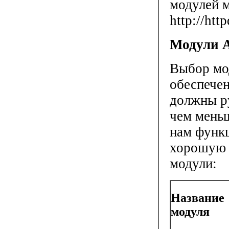
модулей 
http://htt
Модули
Выбор мод
обеспече
должны р
чем мень
нам функ
хорошую 
модули:
Название
модуля