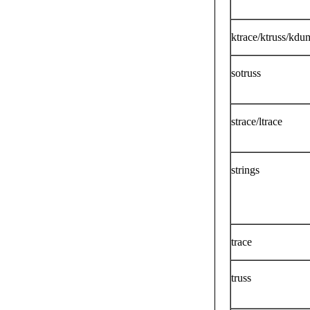
ktrace/ktruss/kdu
sotruss
strace/ltrace
strings
trace
truss