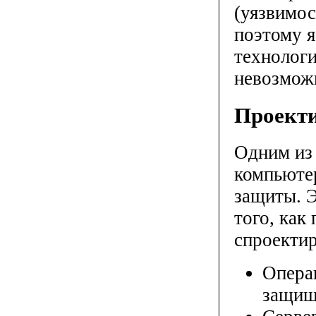
(уязвимос
поэтому я
технологи
невозмож
Проект
Одним из
компьютер
защиты. 
того, как
спроекти
Опера
защище