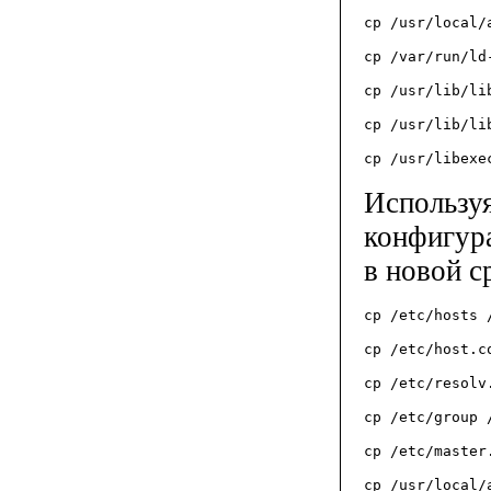
cp /usr/local/
cp /var/run/ld
cp /usr/lib/li
cp /usr/lib/li
cp /usr/libexe
Использу
конфигур
в новой с
cp /etc/hosts 
cp /etc/host.c
cp /etc/resolv
cp /etc/group 
cp /etc/master
cp /usr/local/