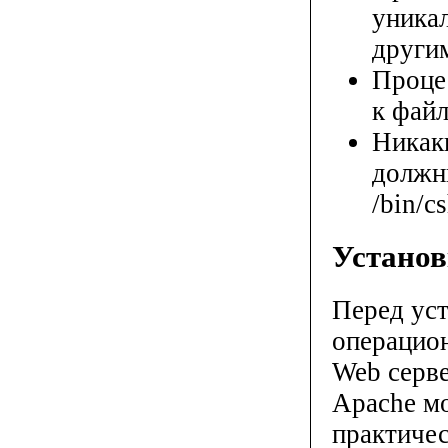
уника
други
Проце
к файл
Никак
должны
/bin/cs
Установ
Перед ус
операцион
Web серве
Apache м
практичес