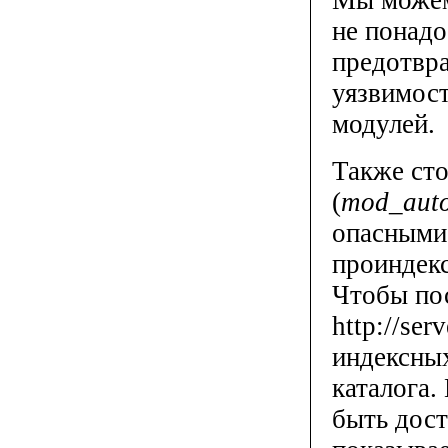
Мы можем
не понад
предотвр
уязвимост
модулей.
Также сто
(
mod
_
aut
опасными
проиндекс
Чтобы пос
http://ser
индексных
каталога.
быть дост