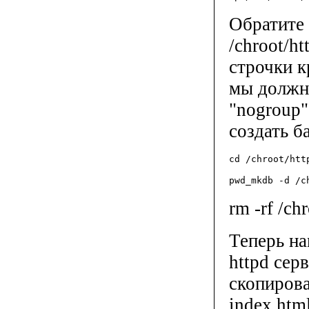
Обратите 
/chroot/h
строчки к
мы должны
"nogroup"
создать б
cd /chroot/htt
pwd_mkdb -d /c
rm -rf /ch
Теперь на
httpd сер
скопиров
index.htm