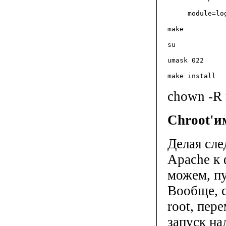
     module=lo
make
su
umask 022
make install
chown -R r
Chroot'
и
Делая сл
Apache к 
можем, пу
Вообще, c
root, пер
запуск на