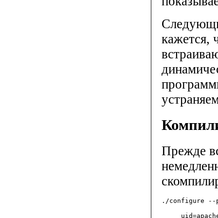
показыва
Следующи
кажется, 
встраиваю
динамичес
программы
устраняем
Компили
Прежде вс
немедлен
скомпилир
./configure --
     uid=apach