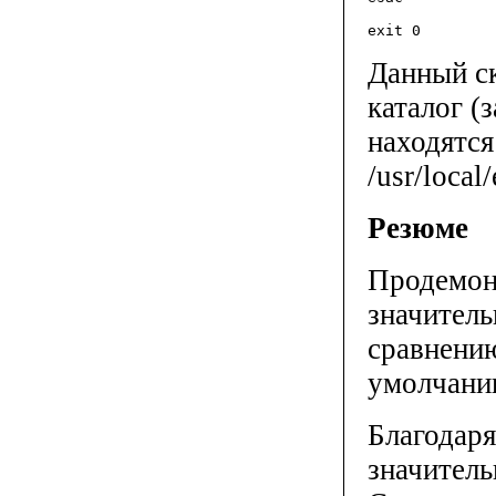
Данный с
каталог (
находятся
/usr/local/
Резюме
Продемон
значитель
сравнению
умолчани
Благодар
значитель