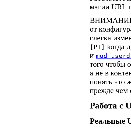
магии URL п
ВНИМАНИЕ: 
от конфигур
слегка изме
когда д
[PT]
и
mod_userd
того чтобы 
а не в конте
понять что 
прежде чем 
Работа с 
Реальные 