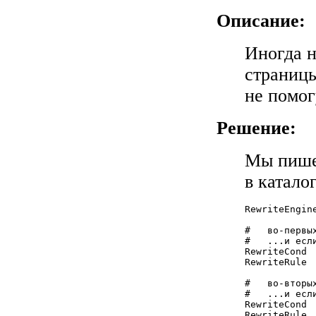
Описание:
Иногда н
страницы
не помог
Решение:
Мы пише
в катало
RewriteEngine
#   во-первы
#   ...и есл
RewriteCond 
RewriteRule 
#   во-вторы
#   ...и есл
RewriteCond 
RewriteRule 