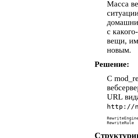
Масса в
ситуации
домашние
с какого
вещи, им
новым.
Решение:
С mod_re
вебсерве
URL ви
http://
RewriteEngine
RewriteRule 
Структури