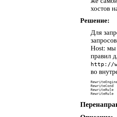
же самой
хостов н
Решение:
Для запр
запросов
Host: мы
правил д
http://
во внут
RewriteEngine
RewriteCond 
RewriteRule 
RewriteRule 
Перенапра