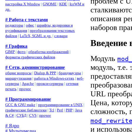
проблем с U
настройка X Window
|
GNOME
|
KDE
|
IceWM и
сталкиваютс
др.
описания ре
# Работа с текстами
редакторы
|
офис
|
шрифты, кодировки и
наборов пра
русификация
|
преобразования текстовых
файлов
|
LaTeX, SGML и др.
|
словари
Введение 
# Графика
GIMP
|
фото
|
обработка изображений
|
Модуль
форматы графических файлов
mod
модуль, т.е
# Сети, администрирование
общие вопросы
|
Dialup & PPP
|
брандмауэры
|
предоставл
маршрутизация
|
работа в Windows-сетях
|
веб-
преобразова
серверы
|
Apache
|
прокси-серверы
|
сетевая
печать
|
прочее
URL преобра
# Программирование
Цена, котор
GCC & GNU make
|
программирование в UNIX
|
сложность, 
графические библиотеки
|
Tcl
|
Perl
|
PHP
|
Java
& C#
|
СУБД
|
CVS
|
прочее
mod_rewrit
# Ядро
и использов
# Мультимедиа