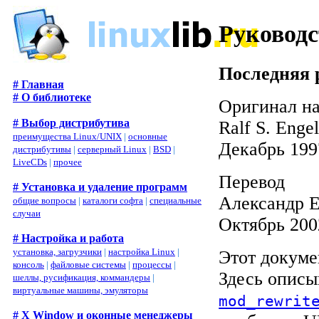
Руководс
Последняя 
# Главная
# О библиотеке
Оригинал н
# Выбор дистрибутива
Ralf S. Engel
преимущества Linux/UNIX
|
основные
Декабрь 199
дистрибутивы
|
серверный Linux
|
BSD
|
LiveCDs
|
прочее
Перевод
# Установка и удаление программ
Александр Е
общие вопросы
|
каталоги софта
|
специальные
случаи
Октябрь 200
# Настройка и работа
установка, загрузчики
|
настройка Linux
|
Этот докуме
консоль
|
файловые системы
|
процессы
|
Здесь описы
шеллы, русификация, коммандеры
|
виртуальные машины, эмуляторы
mod_rewrit
# X Window и оконные менеджеры