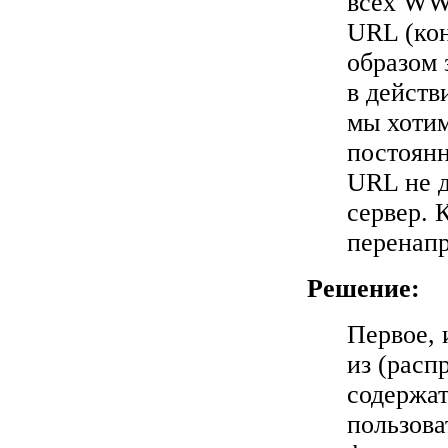
всех WWW
URL (кон
образом 
в действ
мы хоти
постоянн
URL не 
сервер. 
перенапр
Решение:
Первое, 
из (расп
содержат
пользова