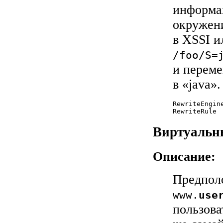
информац
окружени
в XSSI и
/foo/S=
и перем
в «java».
RewriteEngine
RewriteRule 
Виртуальны
Описание:
Предпол
www.
use
пользова