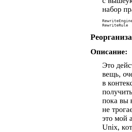
с вышеу
набор пр
RewriteEngine
RewriteRule 
Реорганиз
Описание:
Это дейс
вещь, о
в контек
получить
пока вы 
не трога
это мой 
Unix, ко