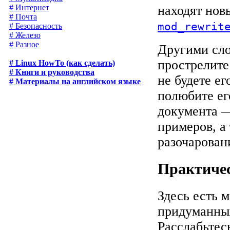
находят нов
# Интернет
# Почта
mod_rewrit
# Безопасность
# Железо
# Разное
Другими сл
прострелите
# Linux HowTo (как сделать)
# Книги и руководства
не будете ег
# Материалы на английском языке
полюбите ег
документа —
примеров, а
разочарован
Практиче
Здесь есть 
придуманны
Расслабьтес