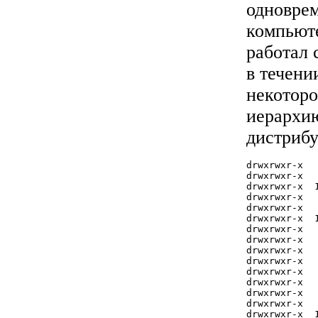
одноврем
компьюте
работал 
в течени
некоторо
иерархию
дистрибу
drwxrwxr-x  
drwxrwxr-x  
drwxrwxr-x  
drwxrwxr-x  
drwxrwxr-x  
drwxrwxr-x  
drwxrwxr-x  
drwxrwxr-x  
drwxrwxr-x  
drwxrwxr-x  
drwxrwxr-x  
drwxrwxr-x  
drwxrwxr-x  
drwxrwxr-x  
drwxrwxr-x  