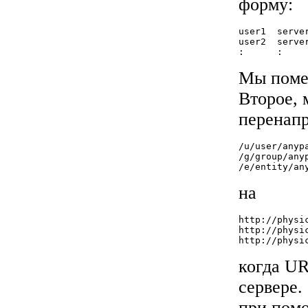
форму:
user1  server
user2  server
Мы поме
Второе,
перенап
/u/user/anypa
/g/group/anyp
на
http://physi
http://physi
когда UR
сервере.
при пом