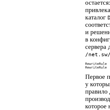
остается
привлек
каталог
соответс
и решени
в конфи
сервера 
/net.sw
RewriteRule 
Первое п
у которы
правило 
произво
которое 