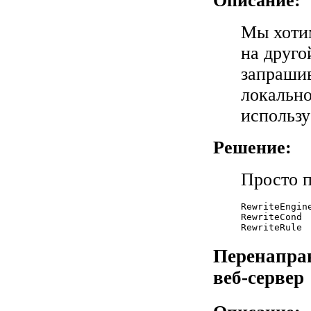
Описание:
Мы хоти
на друго
запраши
локальн
использу
Решение:
Просто п
RewriteEngine
RewriteCond 
Перенапра
веб-сервер