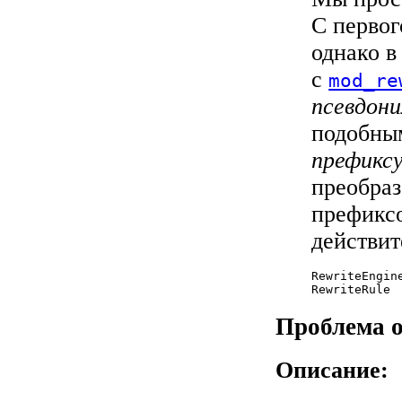
С первог
однако в
с
mod_re
псевдон
подобным
префикс
преобраз
префикс
действит
RewriteEngine
RewriteRule 
Проблема 
Описание: