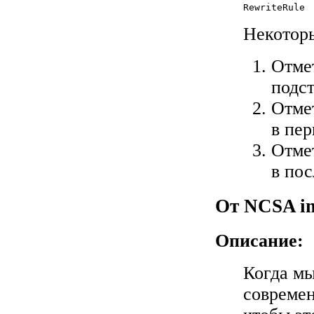
Некоторы
Отме
подст
Отме
в пе
Отме
в по
От NCSA i
Описание:
Когда мы
современ