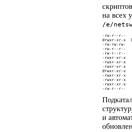
скриптов
на всех 
/e/nets
-rw-r--r--  
drwxr-xr-x  
-rw-rw-rw-  
-rw-r--r--  
-rw-r--r--  
-rwxr-xr-x  
-rwxr-xr-x  
-rwxr-xr-x  
drwxr-xr-x  
-rwxr-xr-x  
-rwxr-xr-x  
-rwxr-xr-x  
Подката
структур
и автома
обновле