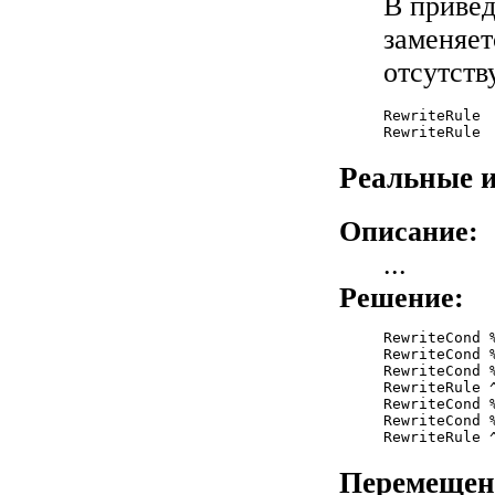
В приве
заменяе
отсутст
RewriteRule 
RewriteRule 
Реальные и
Описание:
...
Решение:
RewriteCond 
RewriteCond %
RewriteCond 
RewriteRule 
RewriteCond 
RewriteCond %
Перемеще