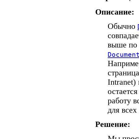
Описание:
Обычно
совпадае
выше по 
Documen
Например
страни
Intranet)
остается
работу в
для всех
Решение:
Мы прос