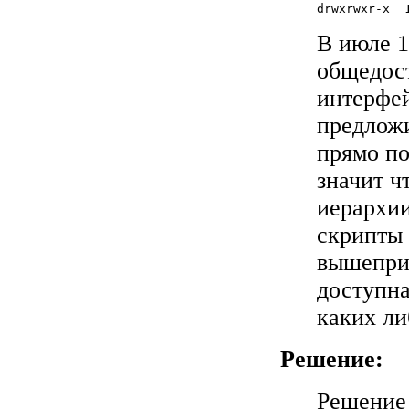
В июле 1
общедост
интерфей
предложи
прямо по
значит ч
иерархи
скрипты 
вышепри
доступна
каких ли
Решение:
Решение 