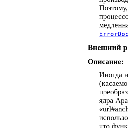
Поэтому,
процессо
медленна
ErrorDo
Внешний р
Описание:
Иногда 
(касаемо
преобра
ядра Apa
«url#anc
использо
что функ