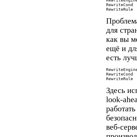
RewriteEngine
RewriteCond 
RewriteRule 
Проблема
для стр
как вы м
ещё и дл
есть луч
RewriteEngine
RewriteCond 
RewriteRule 
Здесь ис
look-ahe
работать
безопасн
веб-серв
производ