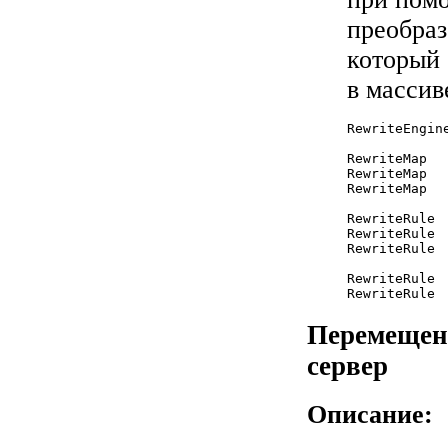
преобраз
который 
в массив
RewriteEngine
RewriteMap  
RewriteMap  
RewriteMap  
RewriteRule 
RewriteRule 
RewriteRule 
RewriteRule 
Перемещени
сервер
Описание: