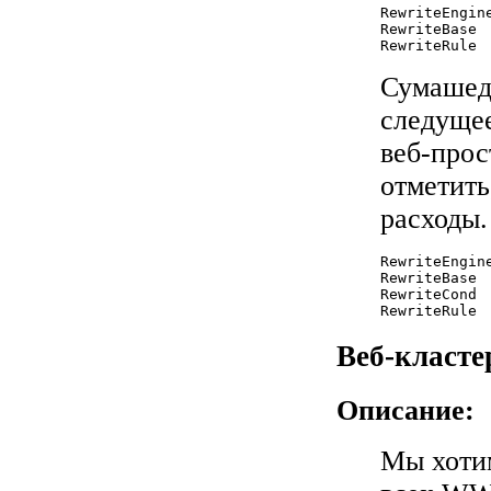
RewriteEngine
RewriteBase  
RewriteRule 
Сумашед
следуще
веб-прос
отметить
расходы.
RewriteEngine
RewriteBase  
RewriteCond 
RewriteRule 
Веб-класте
Описание:
Мы хоти