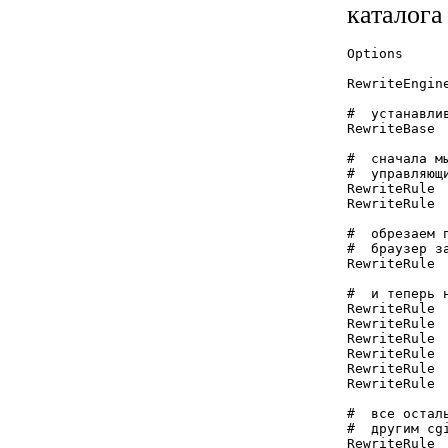
каталог
Options     
RewriteEngine
#  устанавли
RewriteBase  
#  сначала м
#  управляющи
RewriteRule 
RewriteRule 
#  обрезаем п
#  браузер з
RewriteRule 
#  и теперь 
RewriteRule 
RewriteRule 
RewriteRule 
RewriteRule 
RewriteRule 
RewriteRule 
#  все остал
#  другим cgi
RewriteRule 