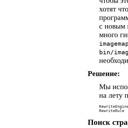
чтобы эт
хотят чт
програ
с новым
много ги
imagema
bin/ima
необходи
Решение:
Мы испол
на лету 
RewriteEngine
Поиск стра