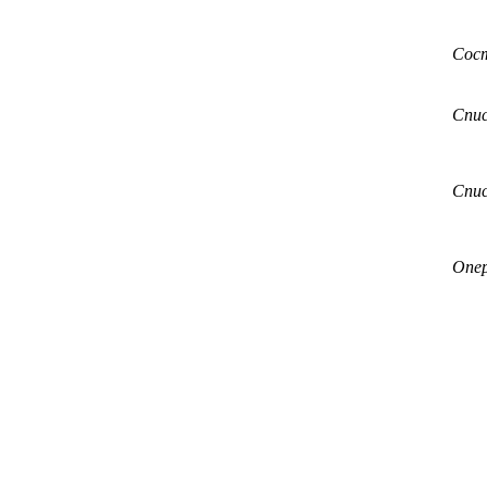
Сос
Спис
Спи
Опе