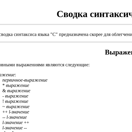
Сводка синтаксич
сводка синтаксиса языка "C" предназначена скорее для облегчен
Выраже
овными выражениями являются следующие:
ажение
:
первичное-выражение
*
выражение
&
выражение
-
выражение
!
выражение
~
выражение
++
l-значение
--
l-значение
l-значение
++
l-значение
--