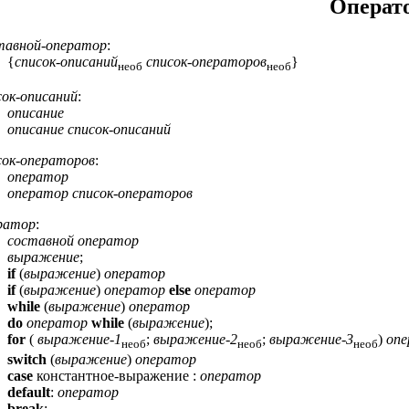
Операт
тавной-оператор
:
{
список-описаний
список-операторов
}
необ
необ
ок-описаний
:
описание
описание
список-описаний
сок-операторов
:
оператор
оператор
список-операторов
ратор
:
составной оператор
выражение
;
if
(
выражение
)
оператор
if
(
выражение
)
оператор
else
оператор
while
(
выражение
)
оператор
do
оператор
while
(
выражение
);
for
(
выражениe-1
;
выражениe-2
;
выражениe-3
)
оп
необ
необ
необ
switch
(
выражение
)
оператор
case
константноe-выражение :
оператор
default
:
оператор
break
;