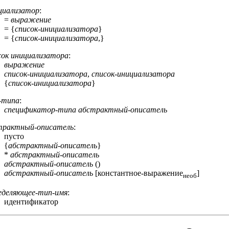
циализатор
:
=
выражение
= {
список-инициализатора
}
= {
список-инициализатора
,}
сок инициализатора
:
выражение
список-инициализатора
,
список-инициализатора
{
список-инициализатора
}
-типа
:
спецификатор-типа
абстрактный-описатель
трактный-описатель
:
пусто
{
абстрактный-описатель
}
*
абстрактный-описатель
абстрактный-описатель
()
абстрактный-описатель
[константноe-выражение
]
необ
еделяющее-тип-имя
:
идентификатор