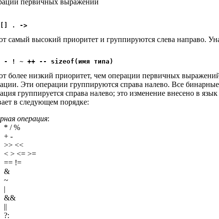
рации первичных выражений
т самый высокий приоритет и группируются слева направо. У
т более низкий приоритет, чем операции первичных выражений
ации. Эти операции группируются справа налево. Все бинарные 
ация группируется справа налево; это изменение внесено в язык 
ает в следующем порядке:
рная операция
:
* / %
+ -
>> <<
< > <= >=
== !=
&
~
|
&&
||
?: