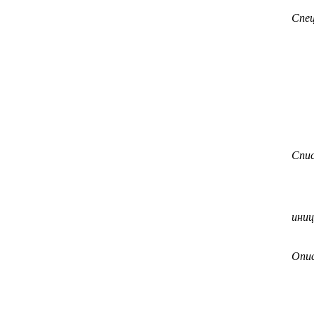
Спе
Спис
иниц
Опи