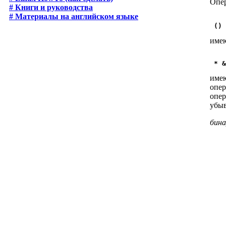
Опе
# Книги и руководства
# Материалы на английском языке
имею
имею
опер
опер
убыв
бина