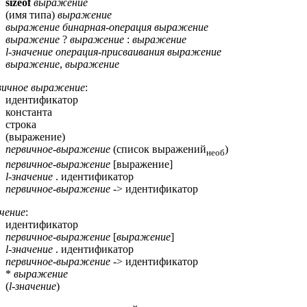
sizeof
выражение
(имя типа)
выражение
выражение
бинарная-операция
выражение
выражение
?
выражение
:
выражение
l-значение
операция-присваивания
выражение
выражение
,
выражение
вичное выражение
:
идентификатор
константа
строка
(выражение)
первичное-выражение
(список выражений
)
необ
первичное-выражение
[выражение]
l-значение
. идентификатор
первичное-выражение
-> идентификатор
ачение
:
идентификатор
первичное-выражение
[
выражение
]
l-значение
. идентификатор
первичноe-выражение
-> идентификатор
*
выражение
(
l-значение
)