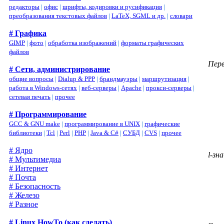
редакторы
|
офис
|
шрифты, кодировки и русификация
|
преобразования текстовых файлов
|
LaTeX, SGML и др.
|
словари
# Графика
GIMP
|
фото
|
обработка изображений
|
форматы графических
файлов
Пер
# Сети, администрирование
общие вопросы
|
Dialup & PPP
|
брандмауэры
|
маршрутизация
|
работа в Windows-сетях
|
веб-серверы
|
Apache
|
прокси-серверы
|
сетевая печать
|
прочее
# Программирование
GCC & GNU make
|
программирование в UNIX
|
графические
библиотеки
|
Tcl
|
Perl
|
PHP
|
Java & C#
|
СУБД
|
CVS
|
прочее
# Ядро
l-зн
# Мультимедиа
# Интернет
# Почта
# Безопасность
# Железо
# Разное
# Linux HowTo (как сделать)