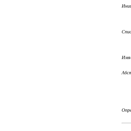
Ини
Спи
Имя
Абс
Опр