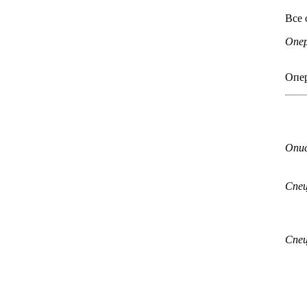
Все 
Опер
Опер
Опи
Спе
Спе