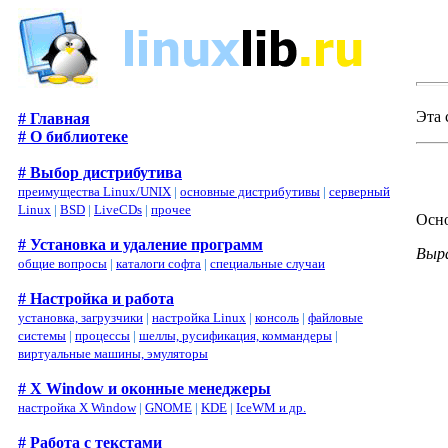
Эта 
# Главная
# О библиотеке
# Выбор дистрибутива
преимущества Linux/UNIX
|
основные дистрибутивы
|
серверный
Linux
|
BSD
|
LiveCDs
|
прочее
Осн
# Установка и удаление программ
Выр
общие вопросы
|
каталоги софта
|
специальные случаи
# Настройка и работа
установка, загрузчики
|
настройка Linux
|
консоль
|
файловые
системы
|
процессы
|
шеллы, русификация, коммандеры
|
виртуальные машины, эмуляторы
# X Window и оконные менеджеры
настройка X Window
|
GNOME
|
KDE
|
IceWM и др.
# Работа с текстами