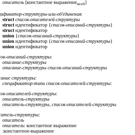
описатель
[константное выражение
]
необ
цификатор-структуры-или-об'единения
:
struct
список-описателей-структуры
struct
идентификатор {
список-описаний-структуры
}
struct
идентификатор
union
{
список-описаний-структуры
}
union
идентификатор {
список-описаний-структуры
}
union
идентификатор
сок-описаний-структуры
:
описаниe-структуры
описаниe-структуры
список-описаний-структуры
сание структуры
:
спецификатор-типа
список-описателей-структуры
:
сок-описателей-структуры
:
описатель-структуры
описатель-структуры
,
список-описателей-структуры
сатель-структуры
:
описатель
описатель
: константное выражение
:константноe-выражение