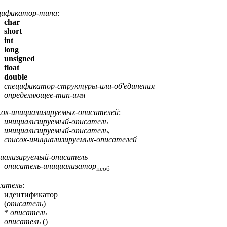
цификатор-типа
:
char
short
int
long
unsigned
float
double
спецификатор-структуры-или-об'единения
определяющее-тип-имя
ок-инициализируемых-описателей
:
инициализируемый-описатель
инициализируемый-описатель
,
список-инициализируемых-описателей
иализируемый-описатель
описатель-инициализатор
необ
сатель
:
идентификатор
(
описатель
)
*
описатель
описатель
()