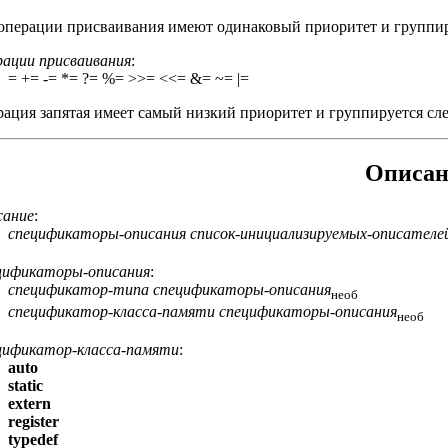
операции присваивания имеют одинаковый приоритет и группир
ации присваивания
:
= += -= *= ?= %= >>= <<= &= ~= |=
ация запятая имеет самый низкий приоритет и группируется сле
Описан
сание
:
спецификаторы-описания
список-инициализируемых-описателе
цификаторы-описания
:
спецификатор-типа
спецификаторы-описания
необ
спецификатор-класса-памяти
спецификаторы-описания
необ
цификатор-класса-памяти
:
auto
static
extern
register
typedef