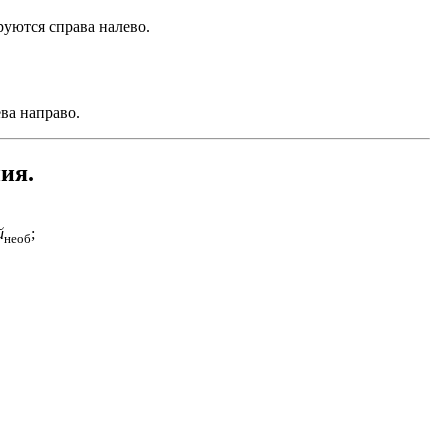
уются справа налево.
ва направо.
ия.
й
;
необ