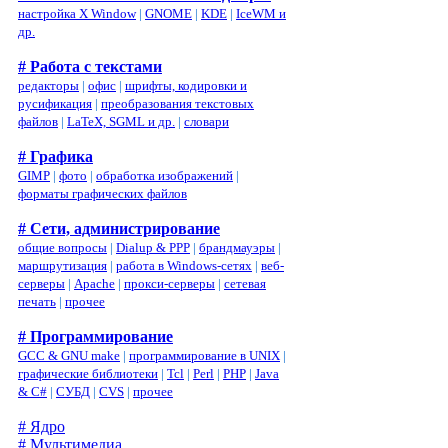
настройка X Window
|
GNOME
|
KDE
|
IceWM и
др.
# Работа с текстами
редакторы
|
офис
|
шрифты, кодировки и
русификация
|
преобразования текстовых
файлов
|
LaTeX, SGML и др.
|
словари
# Графика
GIMP
|
фото
|
обработка изображений
|
форматы графических файлов
# Сети, администрирование
общие вопросы
|
Dialup & PPP
|
брандмауэры
|
маршрутизация
|
работа в Windows-сетях
|
веб-
серверы
|
Apache
|
прокси-серверы
|
сетевая
печать
|
прочее
# Программирование
GCC & GNU make
|
программирование в UNIX
|
графические библиотеки
|
Tcl
|
Perl
|
PHP
|
Java
& C#
|
СУБД
|
CVS
|
прочее
# Ядро
# Мультимедиа