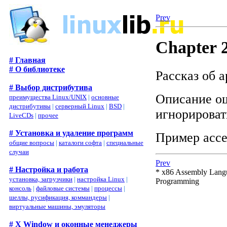
Prev
Chapter 2
# Главная
# О библиотеке
Рассказ об 
# Выбор дистрибутива
Описание ош
преимущества Linux/UNIX
|
основные
дистрибутивы
|
серверный Linux
|
BSD
|
игнорироват
LiveCDs
|
прочее
# Установка и удаление программ
Пример ассе
общие вопросы
|
каталоги софта
|
специальные
случаи
Prev
# Настройка и работа
* x86 Assembly Lang
установка, загрузчики
|
настройка Linux
|
Programming
консоль
|
файловые системы
|
процессы
|
шеллы, русификация, коммандеры
|
виртуальные машины, эмуляторы
# X Window и оконные менеджеры