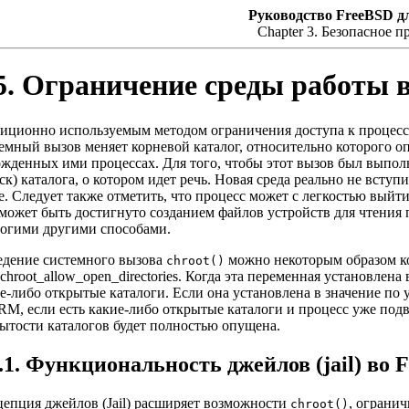
Руководство FreeBSD д
Chapter 3. Безопасное 
.5. Ограничение среды работы
иционно используемым методом ограничения доступа к процесс
емный вызов меняет корневой каталог, относительно которого оп
жденных ими процессах. Для того, чтобы этот вызов был выпол
ск) каталога, о котором идет речь. Новая среда реально не всту
е. Следует также отметить, что процесс может с легкостью выйти
может быть достигнуто созданием файлов устройств для чтения 
огими другими способами.
едение системного вызова
можно некоторым образом к
chroot()
.chroot_allow_open_directories. Когда эта переменная установлена 
е-либо открытые каталоги. Если она установлена в значение по 
M, если есть какие-либо открытые каталоги и процесс уже под
ытости каталогов будет полностью опущена.
5.1. Функциональность джейлов (jail) во 
епция джейлов (Jail) расширяет возможности
, ограни
chroot()