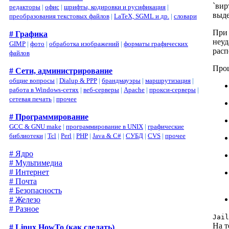
`вир
редакторы
|
офис
|
шрифты, кодировки и русификация
|
выде
преобразования текстовых файлов
|
LaTeX, SGML и др.
|
словари
При 
# Графика
неуд
GIMP
|
фото
|
обработка изображений
|
форматы графических
расп
файлов
Проц
# Сети, администрирование
общие вопросы
|
Dialup & PPP
|
брандмауэры
|
маршрутизация
|
работа в Windows-сетях
|
веб-серверы
|
Apache
|
прокси-серверы
|
сетевая печать
|
прочее
# Программирование
GCC & GNU make
|
программирование в UNIX
|
графические
библиотеки
|
Tcl
|
Perl
|
PHP
|
Java & C#
|
СУБД
|
CVS
|
прочее
# Ядро
# Мультимедиа
# Интернет
# Почта
# Безопасность
# Железо
# Разное
Jai
На 
# Linux HowTo (как сделать)