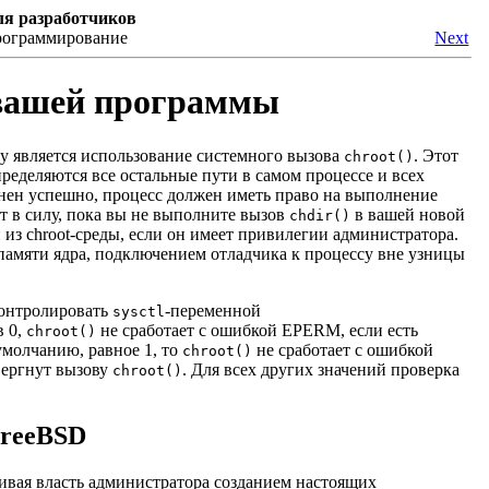
ля разработчиков
программирование
Next
 вашей программы
у является использование системного вызова
. Этот
chroot()
ределяются все остальные пути в самом процессе и всех
нен успешно, процесс должен иметь право на выполнение
пит в силу, пока вы не выполните вызов
в вашей новой
chdir()
 из chroot-среды, если он имеет привилегии администратора.
памяти ядра, подключением отладчика к процессу вне узницы
онтролировать
-переменной
sysctl
в 0,
не сработает с ошибкой EPERM, если есть
chroot()
умолчанию, равное 1, то
не сработает с ошибкой
chroot()
вергнут вызову
. Для всех других значений проверка
chroot()
FreeBSD
чивая власть администратора созданием настоящих