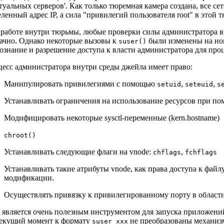
туальных серверов'. Как только тюремная камера создана, все 
ленный адрес IP, а сила "привилегий пользователя root" в этой 
работе внутри тюрьмы, любые проверки силы администратора 
ачно. Однако некоторые вызовы к
были изменены на н
suser()
ознание и разрешение доступа к власти администратора для проц
есс администратора внутри среды джейла имеет право:
Манипулировать привилегиями с помощью
,
,
setuid
seteuid
s
Устанавливать ограничения на использование ресурсов при п
Модифицировать некоторые sysctl-переменные (kern.hostname)
chroot()
Устанавливать следующие флаги на vnode:
,
chflags
fchflags
Устанавливать такие атрибуты vnode, как права доступа к файлу
модификации.
Осуществлять привязку к привилегированному порту в области
является очень полезным инструментом для запуска приложений
l
текущий момент к формату
не преобразованы механизм
suser_xxx