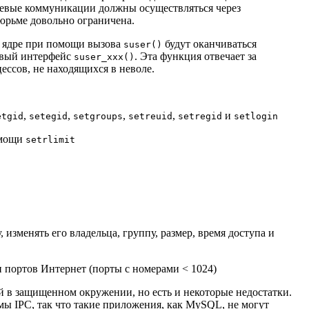
сетевые коммуникации должны осуществляться через
тюрьме довольно ограничена.
в ядре при помощи вызова
будут оканчиваться
suser()
овый интерфейс
. Эта функция отвечает за
suser_xxx()
ессов, не находящихся в неволе.
,
,
,
,
и
etgid
setegid
setgroups
setreuid
setregid
setlogin
омощи
setrlimit
, изменять его владельца, группу, размер, время доступа и
 портов Интернет (порты с номерами < 1024)
 в защищенном окружении, но есть и некоторые недостатки.
ы IPC, так что такие приложения, как MySQL, не могут