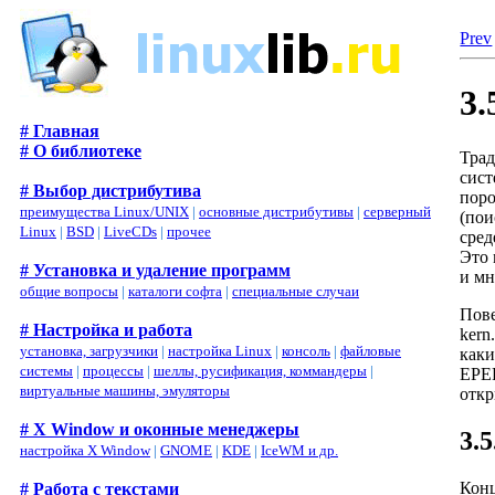
Prev
3
# Главная
# О библиотеке
Трад
сист
# Выбор дистрибутива
поро
преимущества Linux/UNIX
|
основные дистрибутивы
|
серверный
(пои
Linux
|
BSD
|
LiveCDs
|
прочее
сред
Это 
# Установка и удаление программ
и мн
общие вопросы
|
каталоги софта
|
специальные случаи
Пов
# Настройка и работа
kern
установка, загрузчики
|
настройка Linux
|
консоль
|
файловые
каки
системы
|
процессы
|
шеллы, русификация, коммандеры
|
EPER
виртуальные машины, эмуляторы
откр
# X Window и оконные менеджеры
3.
настройка X Window
|
GNOME
|
KDE
|
IceWM и др.
Конц
# Работа с текстами