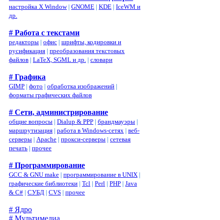
настройка X Window
|
GNOME
|
KDE
|
IceWM и
др.
# Работа с текстами
редакторы
|
офис
|
шрифты, кодировки и
русификация
|
преобразования текстовых
файлов
|
LaTeX, SGML и др.
|
словари
# Графика
GIMP
|
фото
|
обработка изображений
|
форматы графических файлов
# Сети, администрирование
общие вопросы
|
Dialup & PPP
|
брандмауэры
|
маршрутизация
|
работа в Windows-сетях
|
веб-
серверы
|
Apache
|
прокси-серверы
|
сетевая
печать
|
прочее
# Программирование
GCC & GNU make
|
программирование в UNIX
|
графические библиотеки
|
Tcl
|
Perl
|
PHP
|
Java
& C#
|
СУБД
|
CVS
|
прочее
# Ядро
# Мультимедиа