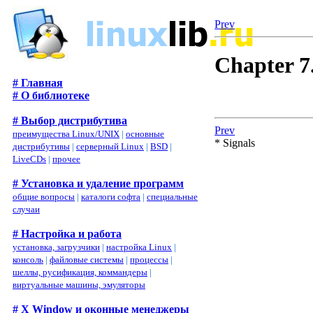
Prev
Chapter 7.
# Главная
# О библиотеке
# Выбор дистрибутива
Prev
преимущества Linux/UNIX
|
основные
* Signals
дистрибутивы
|
серверный Linux
|
BSD
|
LiveCDs
|
прочее
# Установка и удаление программ
общие вопросы
|
каталоги софта
|
специальные
случаи
# Настройка и работа
установка, загрузчики
|
настройка Linux
|
консоль
|
файловые системы
|
процессы
|
шеллы, русификация, коммандеры
|
виртуальные машины, эмуляторы
# X Window и оконные менеджеры