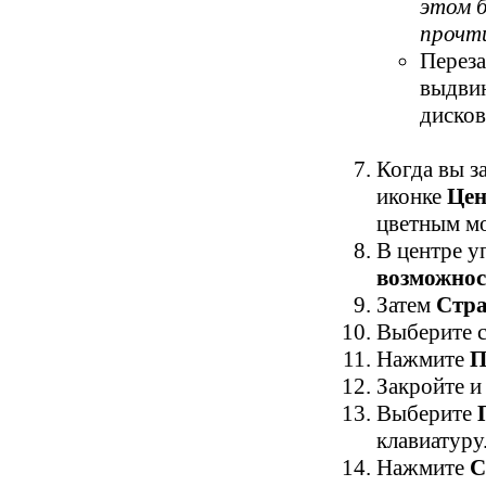
этом 
прочт
Переза
выдвин
дисков
Когда вы з
иконке
Цен
цветным мо
В центре у
возможнос
Затем
Стра
Выберите с
Нажмите
П
Закройте и
Выберите
клавиатур
Нажмите
C