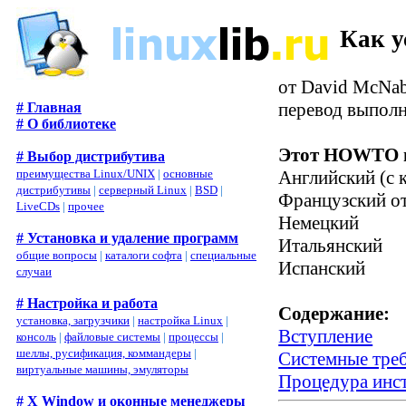
Как у
от David McNa
перевод выполн
# Главная
# О библиотеке
Этот HOWTO н
# Выбор дистрибутива
преимущества Linux/UNIX
|
основные
Английский (с 
дистрибутивы
|
серверный Linux
|
BSD
|
Французский
от
LiveCDs
|
прочее
Немецкий
# Установка и удаление программ
Итальянский
общие вопросы
|
каталоги софта
|
специальные
Испанский
случаи
# Настройка и работа
Содержание:
установка, загрузчики
|
настройка Linux
|
Вступление
консоль
|
файловые системы
|
процессы
|
шеллы, русификация, коммандеры
|
Системные тре
виртуальные машины, эмуляторы
Процедура инс
# X Window и оконные менеджеры