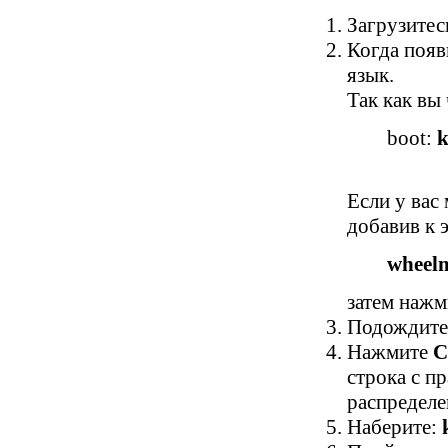
Загрузитес
Когда появ
язык.
Так как вы
boot:
k
Если у вас
добавив к 
wheel
затем нажми
Подождите 
Нажмите
C
строка с п
распределен
Наберите: