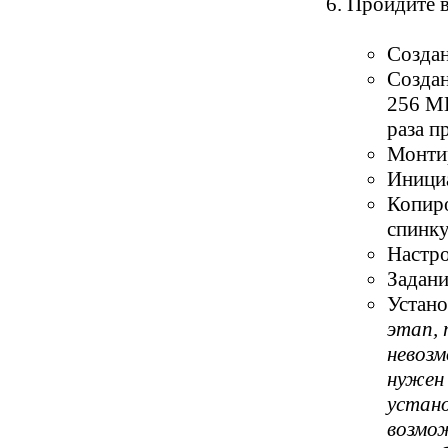
Пройдите в
Создан
Создан
256 MB
раза п
Монтир
Инициа
Копиро
спинку
Настро
Задани
Устано
этап, 
невозм
нужен 
устан
возмож