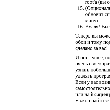
root'а (вы
(Опциональ
обновит сп
минут.
Вуаля! Вы 
Теперь вы може
обои и тому по
сделано за вас!
И последнее, п
очень своеобра
узнать побольше
удалять програ
Если у вас воз
самостоятельно
или на
irc.open
можно найти эк