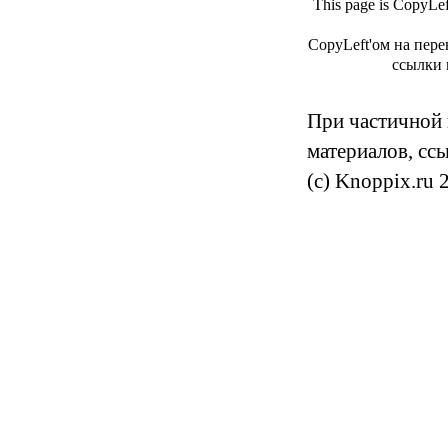
This page is CopyLe
CopyLeft'ом на пере
ссылки 
При частичной 
материалов, сс
(c) Knoppix.ru 