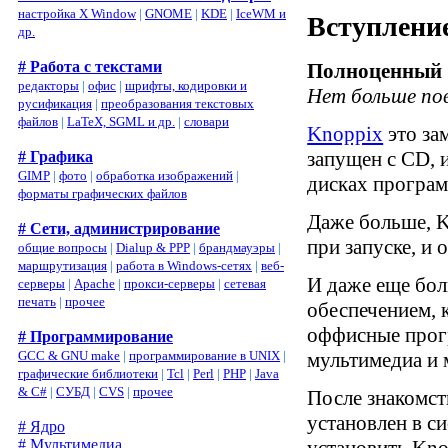
настройка X Window
|
GNOME
|
KDE
|
IceWM и
Вступлени
др.
# Работа с текстами
Полноценный G
редакторы
|
офис
|
шрифты, кодировки и
Нет больше пов
русификация
|
преобразования текстовых
файлов
|
LaTeX, SGML и др.
|
словари
Knoppix
это за
запущен с CD, 
# Графика
GIMP
|
фото
|
обработка изображений
|
дисках програм
форматы графических файлов
Даже больше, K
# Сети, администрирование
при запуске, и 
общие вопросы
|
Dialup & PPP
|
брандмауэры
|
маршрутизация
|
работа в Windows-сетях
|
веб-
И даже еще бол
серверы
|
Apache
|
прокси-серверы
|
сетевая
печать
|
прочее
обеспечением, 
оффисные прогр
# Программирование
мультимедиа и 
GCC & GNU make
|
программирование в UNIX
|
графические библиотеки
|
Tcl
|
Perl
|
PHP
|
Java
& C#
|
СУБД
|
CVS
|
прочее
После знакомст
установлен в с
# Ядро
установить Kno
# Мультимедиа