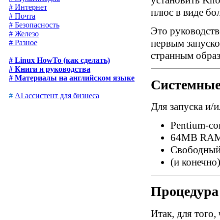
# Интернет
плюс в виде бо
# Почта
# Безопасность
Это руководств
# Железо
первым запуско
# Разное
странным образ
# Linux HowTo (как сделать)
# Книги и руководства
# Материалы на английском языке
Системные
#
AI ассистент для бизнеса
Для запуска и/
Pentium-с
64MB RAM 
Свободный
(и конечно
Процедура
Итак, для того