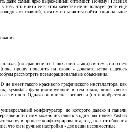
зать даже самый ярко выраженный оптимист. Почему? Главная
 том, что никто ее в этом качестве не использует (есть еще
роизводны от главной, хотя им и пытаются найти рациональное
дования;
 плохая (по сравнению с Linux, опять-таки) система, но о нем
(пока прошу поверить на слово - доказательства надеюсь
робуем рассмотреть псевдорациональные объяснения.
D не имеет такого красивого графического инсталлятора, как
к, sysinstall, функционирующий в текстовом, лишь слегка
о аскетично. Однако он вполне логичен и (по приобретении
 и универсальный конфигуратор, до которого далеко и панели
ерсальности с ним можно поставить в один ряд только Yast из
ательству в процесс конфигурирования, тогда как от общения
ение, что он и ручные настройки - две вещи несовместные.