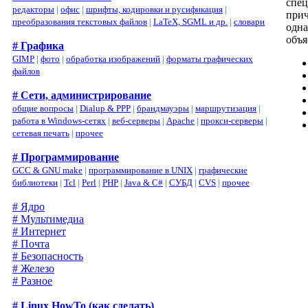
спец
редакторы
|
офис
|
шрифты, кодировки и русификация
|
прич
преобразования текстовых файлов
|
LaTeX, SGML и др.
|
словари
одна
объя
# Графика
GIMP
|
фото
|
обработка изображений
|
форматы графических
файлов
# Сети, администрирование
общие вопросы
|
Dialup & PPP
|
брандмауэры
|
маршрутизация
|
работа в Windows-сетях
|
веб-серверы
|
Apache
|
прокси-серверы
|
сетевая печать
|
прочее
# Программирование
GCC & GNU make
|
программирование в UNIX
|
графические
библиотеки
|
Tcl
|
Perl
|
PHP
|
Java & C#
|
СУБД
|
CVS
|
прочее
# Ядро
# Мультимедиа
# Интернет
# Почта
# Безопасность
# Железо
# Разное
# Linux HowTo (как сделать)