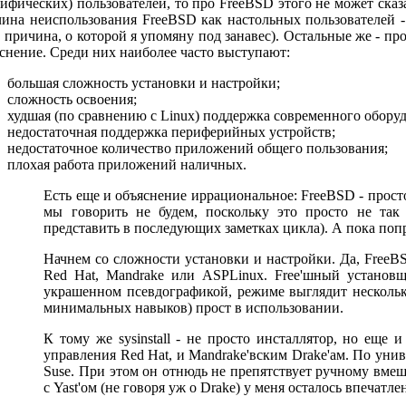
ифических) пользователей, то про FreeBSD этого не может ска
ина неиспользования FreeBSD как настольных пользователей - в
 причина, о которой я упомяну под занавес). Остальные же - п
снение. Среди них наиболее часто выступают:
большая сложность установки и настройки;
сложность освоения;
худшая (по сравнению с Linux) поддержка современного обору
недостаточная поддержка периферийных устройств;
недостаточное количество приложений общего пользования;
плохая работа приложений наличных.
Есть еще и объяснение иррациональное: FreeBSD - просто
мы говорить не будем, поскольку это просто не так 
представить в последующих заметках цикла). А пока поп
Начнем со сложности установки и настройки. Да, FreeBS
Red Hat, Mandrake или ASPLinux. Free'шный установщи
украшенном псевдографикой, режиме выглядит нескольк
минимальных навыков) прост в использовании.
К тому же sysinstall - не просто инсталлятор, но еще
управления Red Hat, и Mandrake'вским Drake'ам. По унив
Suse. При этом он отнюдь не препятствует ручному вмеш
с Yast'ом (не говоря уж о Drake) у меня осталось впечатл