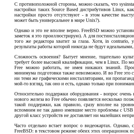
С противоположной стороны, можно сказать, что sysinst
настройки таких Source Based дистрибутивов Linux, ка
настройки просто отсутствуют - в этом качестве высту
может быть универсальнее в мире Unix?).
Однако и это не вполне верно. FreeBSD можно установит
заметок я это проиллюстрирую). А для постинсталляцио
того же редактора хватит за глаза. Хотя, in contrario, у
результаты работы которой никогда не будут идеальными, 
Сложность освоения? Бытует мнение, тщательно культ
требует более высокой квалификации, чем в Linux. По м
Free можно работать, не имея никаких знаний. Прос
минимума подготовки также невозможно. И во Free это с
ни теми же графическими инсталляторами, ни пропаганд
мой-то взгляд, так оно и есть, однако только при понима
Относительно поддержки оборудования - вопрос очень 
нового железа во Free обычно появляется несколько позже
такой поддержки, как правило, сразу вполне на уровне
вспомним не так давно имевшие место проблемы с USB 
другой класс устройств не доставляет ни малейших непр
Часто отдельно встает вопрос о видеокартах. Однако, 
FreeBSD: в текстовом режиме обеих этих операционок п