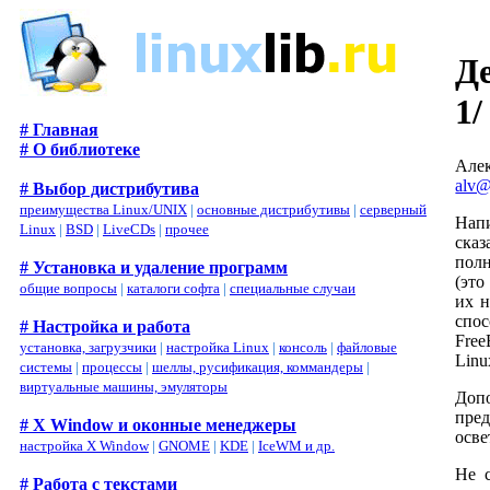
Де
1/
# Главная
# О библиотеке
Але
alv@
# Выбор дистрибутива
преимущества Linux/UNIX
|
основные дистрибутивы
|
серверный
Напи
Linux
|
BSD
|
LiveCDs
|
прочее
сказ
полн
# Установка и удаление программ
(это
общие вопросы
|
каталоги софта
|
специальные случаи
их н
спос
# Настройка и работа
Free
установка, загрузчики
|
настройка Linux
|
консоль
|
файловые
Linu
системы
|
процессы
|
шеллы, русификация, коммандеры
|
виртуальные машины, эмуляторы
Доп
пред
# X Window и оконные менеджеры
осве
настройка X Window
|
GNOME
|
KDE
|
IceWM и др.
Не с
# Работа с текстами