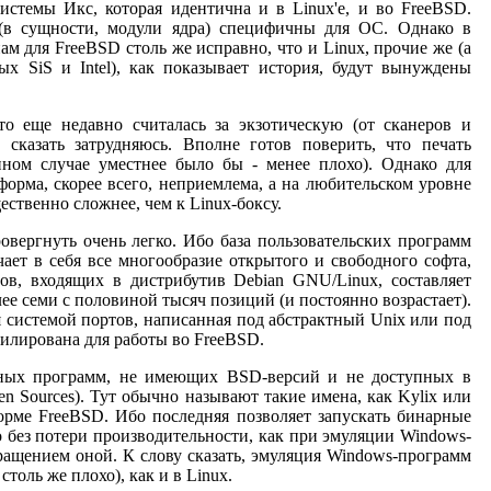
истемы Икс, которая идентична и в Linux'е, и во FreeBSD.
 (в сущности, модули ядра) специфичны для ОС. Однако в
ам для FreeBSD столь же исправно, что и Linux, прочие же (а
ых SiS и Intel), как показывает история, будут вынуждены
о еще недавно считалась за экзотическую (от сканеров и
сказать затрудняюсь. Вполне готов поверить, что печать
нном случае уместнее было бы - менее плохо). Однако для
рма, скорее всего, неприемлема, а на любительском уровне
ственно сложнее, чем к Linux-боксу.
овергнуть очень легко. Ибо база пользовательских программ
чает в себя все многообразие открытого и свободного софта,
тов, входящих в дистрибутив Debian GNU/Linux, составляет
ее семи с половиной тысяч позиций (и постоянно возрастает).
я системой портов, написанная под абстрактный Unix или под
пилирована для работы во FreeBSD.
ичных программ, не имеющих BSD-версий и не доступных в
n Sources). Тут обычно называют такие имена, как Kylix или
форме FreeBSD. Ибо последняя позволяет запускать бинарные
о без потери производительности, как при эмуляции Windows-
ращением оной. К слову сказать, эмуляция Windows-программ
толь же плохо), как и в Linux.