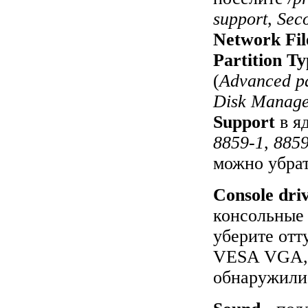
support
,
Sec
Network Fi
Partition T
(
Advanced pa
Disk Manage
Support
в я
8859-1
,
8859
можно убрат
Console dri
консольные
уберите отт
VESA VGA, о
обнаружили 