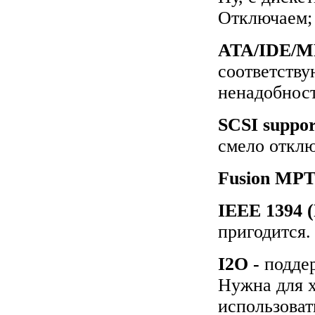
Отключаем;
ATA/IDE/M
соответству
ненадобност
SCSI suppor
смело отклю
Fusion MPT 
IEEE 1394 (
пригодится.
I2O -
подде
Нужна для х
использоват