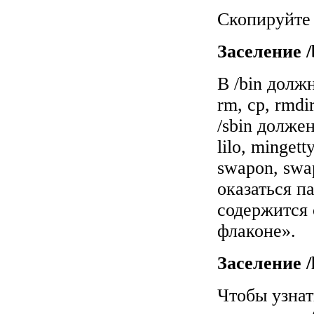
Скопируйте 
Заселение /b
В /bin должн
rm, cp, rmdir
/sbin должен
lilo, minget
swapon, swa
оказаться п
содержится
флаконе».
Заселение /l
Чтобы узнат