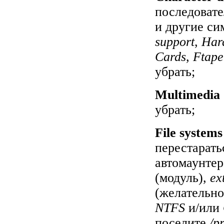
последоват
и другие си
support
,
Har
Cards
,
Ftape
убрать;
Multimedia 
убрать;
File systems
перестарать
автомаунтер
(модуль),
ex
(желательно
NTFS
и/или
поселите
/p