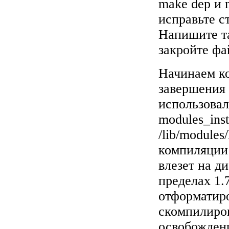
make dep и 
исправьте 
Напишите та
закройте фа
Начинаем к
завершения 
использовал
modules_ins
/lib/module
компиляции 
влезет на д
пределах 1.
отформатиро
скомпилиров
освобождени