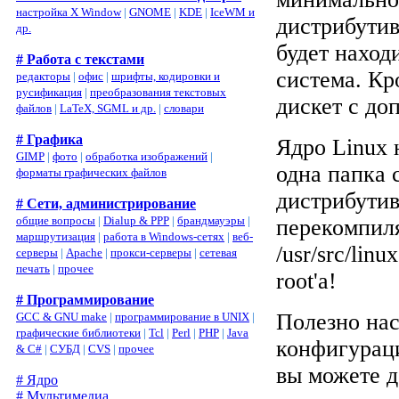
настройка X Window
|
GNOME
|
KDE
|
IceWM и
дистрибутив
др.
будет наход
# Работа с текстами
система. Кр
редакторы
|
офис
|
шрифты, кодировки и
русификация
|
преобразования текстовых
дискет с д
файлов
|
LaTeX, SGML и др.
|
словари
# Графика
Ядро Linux 
GIMP
|
фото
|
обработка изображений
|
одна папка 
форматы графических файлов
дистрибутив
# Сети, администрирование
общие вопросы
|
Dialup & PPP
|
брандмауэры
|
перекомпиля
маршрутизация
|
работа в Windows-сетях
|
веб-
/usr/src/lin
серверы
|
Apache
|
прокси-серверы
|
сетевая
печать
|
прочее
root'а!
# Программирование
Полезно нас
GCC & GNU make
|
программирование в UNIX
|
графические библиотеки
|
Tcl
|
Perl
|
PHP
|
Java
конфигураци
& C#
|
СУБД
|
CVS
|
прочее
вы можете д
# Ядро
# Мультимедиа