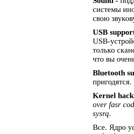
Sound -
под
системы ино
свою звуков
USB suppor
USB-устройс
только скан
что вы очень
Bluetooth s
пригодятся.
Kernel hack
over fasr co
sysrq
.
Все. Ядро 