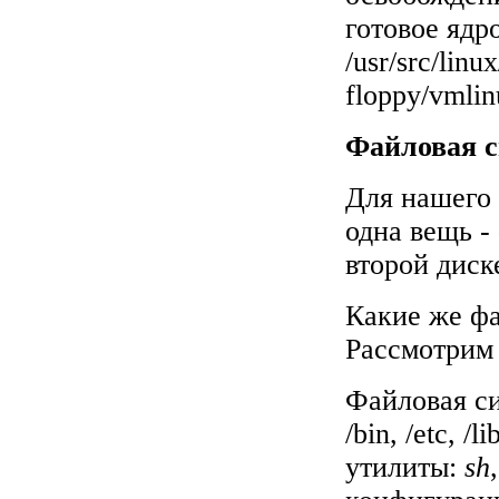
готовое ядр
/usr/src/linu
floppy/vmlin
Файловая с
Для нашего 
одна вещь -
второй диск
Какие же фа
Рассмотрим
Файловая си
/bin, /etc, 
утилиты:
sh