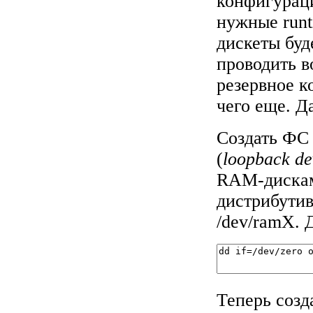
конфигурацио
нужные runt
дискеты буд
проводить в
резервное к
чего еще. Д
Создать ФС 
(
loopback de
RAM-дисками
дистрибутив
/dev/ramX. 
Теперь соз