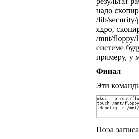
результат р
надо скопиро
/lib/securit
ядро, скопи
/mnt/floppy
системе буд
примеру, у м
Финал
Эти команды
Пора записа