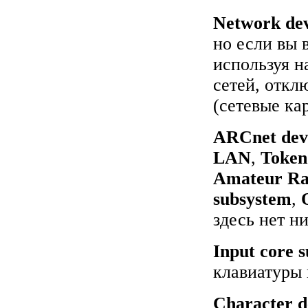
Network dev
но если вы 
используя н
сетей, отк
(сетевые кар
ARCnet dev
LAN
,
Token
Amateur Ra
subsystem
,
здесь нет н
Input core 
клавиатуры
Character d