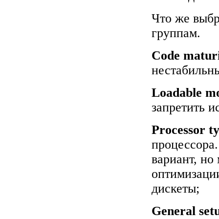
Что же выбр
группам.
Code maturit
нестабильны
Loadable mo
запретить и
Processor t
процессора
вариант, но
оптимизации
дискеты;
General set