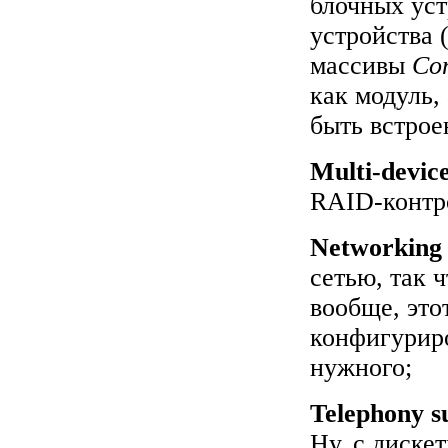
блочных уст
устройства 
массивы
Co
как модуль,
быть встрое
Multi-devic
RAID-контро
Networking 
сетью, так ч
вообще, это
конфигуриро
нужного;
Telephony s
Ну, с дискет