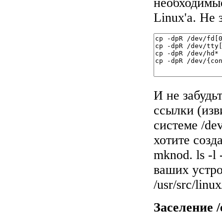
необходимы
Linux'а. Не 
И не забудь
ссылки (изв
системе /dev
хотите созд
mknod. ls -l
ваших устро
/usr/src/linu
Заселение /