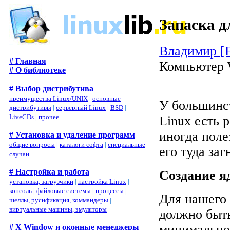
Запаска д
Владимир [
# Главная
Компьютер 
# О библиотеке
# Выбор дистрибутива
преимущества Linux/UNIX
|
основные
У большинс
дистрибутивы
|
серверный Linux
|
BSD
|
LiveCDs
|
прочее
Linux есть 
иногда поле
# Установка и удаление программ
общие вопросы
|
каталоги софта
|
специальные
его туда заг
случаи
# Настройка и работа
Создание я
установка, загрузчики
|
настройка Linux
|
консоль
|
файловые системы
|
процессы
|
Для нашего 
шеллы, русификация, коммандеры
|
виртуальные машины, эмуляторы
должно быть
минимально
# X Window и оконные менеджеры