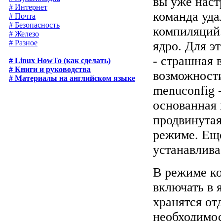
вы уже наст
# Интернет
команда уд
# Почта
# Безопасность
компиляций.
# Железо
# Разное
ядро. Для э
- страшная 
# Linux HowTo (как сделать)
# Книги и руководства
возможност
# Материалы на английском языке
menuconfig 
основанная 
продвинутая
режиме. Еще
устанавлива
В режиме к
включать в 
хранятся от
необходимос