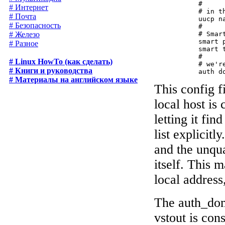
           #

# Интернет
           # in t
# Почта
           uucp na
# Безопасность
           #

           # Smar
# Железо
           smart p
# Разное
           smart t
           #

# Linux HowTo (как сделать)
           # we'r
# Книги и руководства
# Материалы на английском языке
This config f
local host is 
letting it fin
list explicitl
and the unqu
itself. This 
local address
The auth_dom
vstout is cons