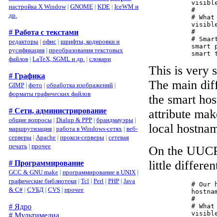
           visible
настройка X Window
|
GNOME
|
KDE
|
IceWM и
           #

др.
           # What 
           visible
           #

# Работа с текстами
           # Smar
редакторы
|
офис
|
шрифты, кодировки и
           smart p
русификация
|
преобразования текстовых
файлов
|
LaTeX, SGML и др.
|
словари
This is very 
# Графика
The main diff
GIMP
|
фото
|
обработка изображений
|
форматы графических файлов
the smart hos
# Сети, администрирование
attribute mak
общие вопросы
|
Dialup & PPP
|
брандмауэры
|
local hostnam
маршрутизация
|
работа в Windows-сетях
|
веб-
серверы
|
Apache
|
прокси-серверы
|
сетевая
печать
|
прочее
On the UUCP 
little differen
# Программирование
GCC & GNU make
|
программирование в UNIX
|
графические библиотеки
|
Tcl
|
Perl
|
PHP
|
Java
           # Our h
& C#
|
СУБД
|
CVS
|
прочее
           hostna
           #

           # What 
# Ядро
           visible
# Мультимедиа