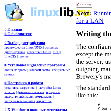
Next:
Runnin
for a LAN
# Главная
Writing th
# О библиотеке
# Выбор дистрибутива
The configura
преимущества Linux/UNIX
|
основные
дистрибутивы
|
серверный Linux
|
BSD
|
except the ma
LiveCDs
|
прочее
the server, us
# Установка и удаление программ
outgoing mail 
общие вопросы
|
каталоги софта
|
специальные
случаи
Brewery's mai
# Настройка и работа
The standard 
установка, загрузчики
|
настройка Linux
|
консоль
|
файловые системы
|
процессы
|
like this:
шеллы, русификация, коммандеры
|
виртуальные машины, эмуляторы
           #

           # Our d
# X Window и оконные менеджеры