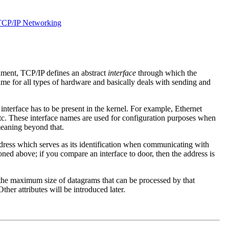
 TCP/IP Networking
nment, TCP/IP defines an abstract
interface
through which the
same for all types of hardware and basically deals with sending and
nterface has to be present in the kernel. For example, Ethernet
 etc. These interface names are used for configuration purposes when
meaning beyond that.
dress which serves as its identification when communicating with
ioned above; if you compare an interface to door, then the address is
s the maximum size of datagrams that can be processed by that
ther attributes will be introduced later.