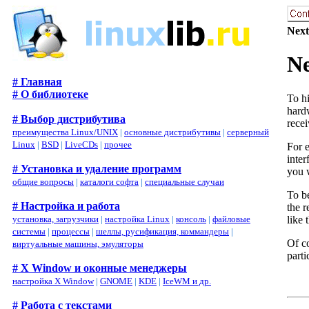
Next
Ne
# Главная
# О библиотеке
To h
hardw
# Выбор дистрибутива
recei
преимущества Linux/UNIX
|
основные дистрибутивы
|
серверный
Linux
|
BSD
|
LiveCDs
|
прочее
For e
inter
# Установка и удаление программ
you 
общие вопросы
|
каталоги софта
|
специальные случаи
To b
# Настройка и работа
the r
like 
установка, загрузчики
|
настройка Linux
|
консоль
|
файловые
системы
|
процессы
|
шеллы, русификация, коммандеры
|
Of co
виртуальные машины, эмуляторы
parti
# X Window и оконные менеджеры
настройка X Window
|
GNOME
|
KDE
|
IceWM и др.
# Работа с текстами