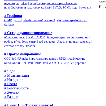
Andr
редакторы
|
офис
|
шрифты, кодировки и русификация
|
Thu 
преобразования текстовых файлов
|
LaTeX, SGML и др.
|
словари
# Графика
GIMP
|
фото
|
обработка изображений
|
форматы графических
файлов
# Сети, администрирование
общие вопросы
|
Dialup & PPP
|
брандмауэры
|
маршрутизация
|
работа в Windows-сетях
|
веб-серверы
|
Apache
|
прокси-серверы
|
сетевая печать
|
прочее
# Программирование
GCC & GNU make
|
программирование в UNIX
|
графические
библиотеки
|
Tcl
|
Perl
|
PHP
|
Java & C#
|
СУБД
|
CVS
|
прочее
# Ядро
# Мультимедиа
# Интернет
# Почта
# Безопасность
# Железо
# Разное
# Linux HowTo (как сделать)