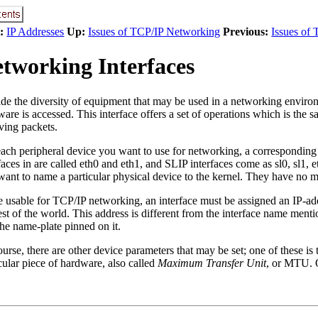
:
IP Addresses
Up:
Issues of TCP/IP Networking
Previous:
Issues of
tworking Interfaces
ide the diversity of equipment that may be used in a networking enviro
are is accessed. This interface offers a set of operations which is the 
ving packets.
ach peripheral device you want to use for networking, a corresponding i
faces in are called eth0 and eth1, and SLIP interfaces come as sl0, sl1,
want to name a particular physical device to the kernel. They have no 
e usable for TCP/IP networking, an interface must be assigned an IP-ad
est of the world. This address is different from the interface name ment
the name-plate pinned on it.
urse, there are other device parameters that may be set; one of these i
cular piece of hardware, also called
Maximum Transfer Unit
, or MTU. O