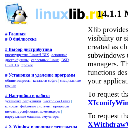
14.1.1
Xlib provides
# Главная
visibility or 
# О библиотеке
created as ch
# Выбор дистрибутива
subwindows t
преимущества Linux/UNIX
|
основные
дистрибутивы
|
серверный Linux
|
BSD
|
managers. Th
LiveCDs
|
прочее
functions des
# Установка и удаление программ
your applica
общие вопросы
|
каталоги софта
|
специальные
случаи
To request th
# Настройка и работа
XIconifyWi
установка, загрузчики
|
настройка Linux
|
консоль
|
файловые системы
|
процессы
|
шеллы, русификация, коммандеры
|
To request t
виртуальные машины, эмуляторы
XWithdraw
# X Window и оконные менеджеры