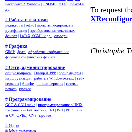
настройка X Window
|
GNOME
|
KDE
|
IceWM и
To request th
др.
XReconfig
# Работа с текстами
редакторы
|
офис
|
шрифты, кодировки и
русификация
|
преобразования текстовых
файлов
|
LaTeX, SGML и др.
|
словари
# Графика
Christophe T
GIMP
|
фото
|
обработка изображений
|
форматы графических файлов
# Сети, администрирование
общие вопросы
|
Dialup & PPP
|
брандмауэры
|
маршрутизация
|
работа в Windows-сетях
|
веб-
серверы
|
Apache
|
прокси-серверы
|
сетевая
печать
|
прочее
# Программирование
GCC & GNU make
|
программирование в UNIX
|
графические библиотеки
|
Tcl
|
Perl
|
PHP
|
Java
& C#
|
СУБД
|
CVS
|
прочее
# Ядро
# Мультимедиа