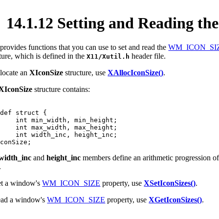
14.1.12 Setting and Reading 
provides functions that you can use to set and read the
WM_ICON_SI
ture, which is defined in the
header file.
X11/Xutil.h
llocate an
XIconSize
structure, use
XAllocIconSize()
.
XIconSize
structure contains:
def struct {

h, min_height;

h, max_height;

c, height_inc;

width_inc
and
height_inc
members define an arithmetic progression of
.
et a window's
WM_ICON_SIZE
property, use
XSetIconSizes()
.
ead a window's
WM_ICON_SIZE
property, use
XGetIconSizes()
.