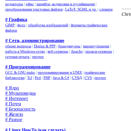
редакторы
|
офис
|
шрифты, кодировки и русификация
|
преобразования текстовых файлов
|
LaTeX, SGML и др.
|
словари
Chri
# Графика
GIMP
|
фото
|
обработка изображений
|
форматы графических
файлов
# Сети, администрирование
общие вопросы
|
Dialup & PPP
|
брандмауэры
|
маршрутизация
|
работа в Windows-сетях
|
веб-серверы
|
Apache
|
прокси-серверы
|
сетевая печать
|
прочее
# Программирование
GCC & GNU make
|
программирование в UNIX
|
графические
библиотеки
|
Tcl
|
Perl
|
PHP
|
Java & C#
|
СУБД
|
CVS
|
прочее
# Ядро
# Мультимедиа
# Интернет
# Почта
# Безопасность
# Железо
# Разное
# Linux HowTo (как сделать)