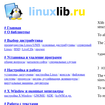
Xlib 
struc
# Главная
# О библиотеке
To a
# Выбор дистрибутива
The
преимущества Linux/UNIX
|
основные дистрибутивы
|
серверный
Linux
|
BSD
|
LiveCDs
|
прочее
type
# Установка и удаление программ
	int min_widt
	int max_widt
общие вопросы
|
каталоги софта
|
специальные случаи
	int width_in
# Настройка и работа
установка, загрузчики
|
настройка Linux
|
консоль
|
файловые
The
системы
|
процессы
|
шеллы, русификация, коммандеры
|
sizes
виртуальные машины, эмуляторы
To s
# X Window и оконные менеджеры
To r
настройка X Window
|
GNOME
|
KDE
|
IceWM и др.
# Работа с текстами