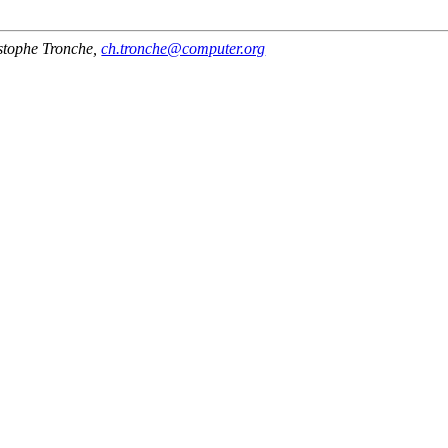
stophe Tronche
,
ch.tronche@computer.org