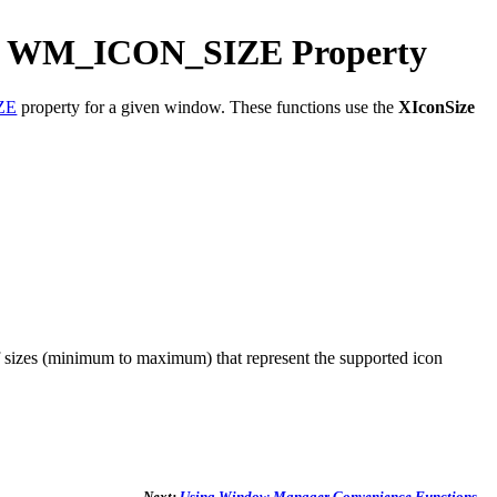
the WM_ICON_SIZE Property
ZE
property for a given window. These functions use the
XIconSize
 sizes (minimum to maximum) that represent the supported icon
Next:
Using Window Manager Convenience Functions