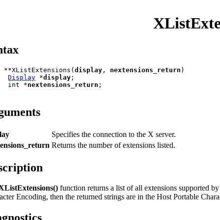
XListExte
ntax
r **XListExtensions(
display
, 
nextensions_return
)

Display
 *
display
;

   int *
nextensions_return
;

guments
lay
Specifies the connection to the X server.
tensions_return
Returns the number of extensions listed.
scription
XListExtensions()
function returns a list of all extensions supported by 
acter Encoding, then the returned strings are in the Host Portable Char
agnostics