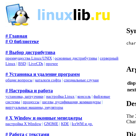
Sy
# Главная
# О библиотеке
cha
# Выбор дистрибутива
   
преимущества Linux/UNIX
|
основные дистрибутивы
|
серверный
Linux
|
BSD
|
LiveCDs
|
прочее
Ar
# Установка и удаление программ
общие вопросы
|
каталоги софта
|
специальные случаи
disp
nex
# Настройка и работа
установка, загрузчики
|
настройка Linux
|
консоль
|
файловые
De
системы
|
процессы
|
шеллы, русификация, коммандеры
|
виртуальные машины, эмуляторы
The
# X Window и оконные менеджеры
Char
настройка X Window
|
GNOME
|
KDE
|
IceWM и др.
Di
# Работа с текстами