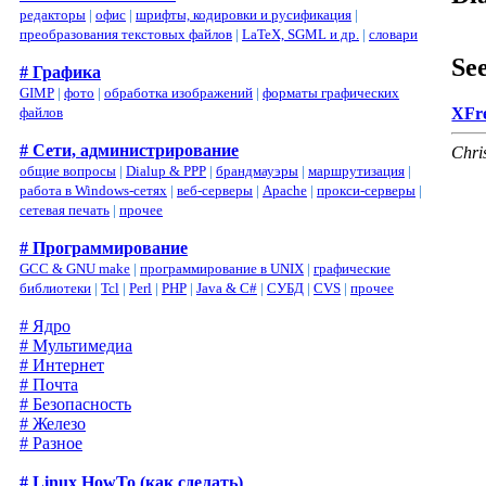
редакторы
|
офис
|
шрифты, кодировки и русификация
|
преобразования текстовых файлов
|
LaTeX, SGML и др.
|
словари
See
# Графика
GIMP
|
фото
|
обработка изображений
|
форматы графических
файлов
XFre
# Сети, администрирование
Chri
общие вопросы
|
Dialup & PPP
|
брандмауэры
|
маршрутизация
|
работа в Windows-сетях
|
веб-серверы
|
Apache
|
прокси-серверы
|
сетевая печать
|
прочее
# Программирование
GCC & GNU make
|
программирование в UNIX
|
графические
библиотеки
|
Tcl
|
Perl
|
PHP
|
Java & C#
|
СУБД
|
CVS
|
прочее
# Ядро
# Мультимедиа
# Интернет
# Почта
# Безопасность
# Железо
# Разное
# Linux HowTo (как сделать)