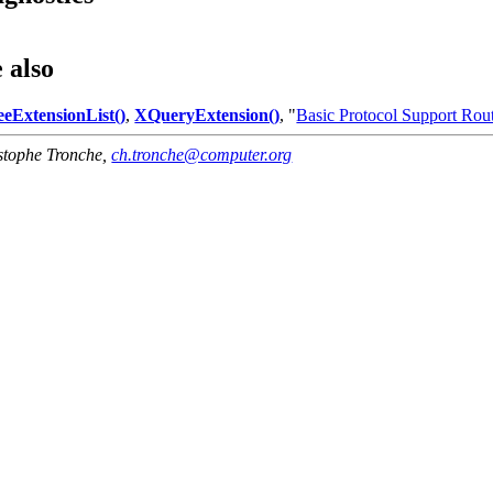
 also
eExtensionList()
,
XQueryExtension()
, "
Basic Protocol Support Rou
stophe Tronche
,
ch.tronche@computer.org