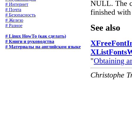
NULL. The cl
# Интернет
# Почта
finished with
# Безопасность
# Железо
See also
# Разное
# Linux HowTo (как сделать)
# Книги и руководства
XFreeFontIn
# Материалы на английском языке
XListFontsW
"
Obtaining a
Christophe T