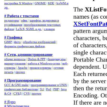
настройка X Window
|
GNOME
|
KDE
|
IceWM и
др.
The
XListFo
names (as con
# Работа с текстами
редакторы
|
офис
|
шрифты, кодировки и
XSetFontPat
русификация
|
преобразования текстовых
файлов
|
LaTeX, SGML и др.
|
словари
pattern argum
characters, b
# Графика
GIMP
|
фото
|
обработка изображений
|
of characters
форматы графических файлов
single charact
# Сети, администрирование
Portable Char
общие вопросы
|
Dialup & PPP
|
брандмауэры
|
маршрутизация
|
работа в Windows-сетях
|
веб-
dependent. U
серверы
|
Apache
|
прокси-серверы
|
сетевая
печать
|
прочее
Each returned
by the server
# Программирование
GCC & GNU make
|
программирование в UNIX
|
then the retu
графические библиотеки
|
Tcl
|
Perl
|
PHP
|
Java
& C#
|
СУБД
|
CVS
|
прочее
Encoding. Oth
If there are
# Ядро
# Мультимедиа