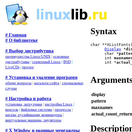
Syntax
# Главная
# О библиотеке
char **XListFonts
Display
 *
di
# Выбор дистрибутива
      char *
patte
преимущества Linux/UNIX
|
основные
      int 
maxname
дистрибутивы
|
серверный Linux
|
BSD
|
      int *
actual
LiveCDs
|
прочее
Argument
# Установка и удаление программ
общие вопросы
|
каталоги софта
|
специальные
случаи
display
# Настройка и работа
pattern
установка, загрузчики
|
настройка Linux
|
maxnames
консоль
|
файловые системы
|
процессы
|
actual_count_retur
шеллы, русификация, коммандеры
|
виртуальные машины, эмуляторы
Descriptio
# X Window и оконные менеджеры