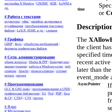
настройка X Window
|
GNOME
|
KDE
|
IceWM и
Spec
др.
time
or
C
# Работа с текстами
редакторы
|
офис
|
шрифты, кодировки и
Descriptio
русификация
|
преобразования текстовых
файлов
|
LaTeX, SGML и др.
|
словари
The
XAllowE
# Графика
GIMP
|
фото
|
обработка изображений
|
the client has
форматы графических файлов
specified tim
# Сети, администрирование
recent active 
общие вопросы
|
Dialup & PPP
|
брандмауэры
|
маршрутизация
|
работа в Windows-сетях
|
веб-
later than th
серверы
|
Apache
|
прокси-серверы
|
сетевая
печать
|
прочее
event_mode a
AsyncPointer
I
# Программирование
GCC & GNU make
|
программирование в UNIX
|
p
графические библиотеки
|
Tcl
|
Perl
|
PHP
|
Java
& C#
|
СУБД
|
CVS
|
прочее
f
s
# Ядро
# Мультимедиа