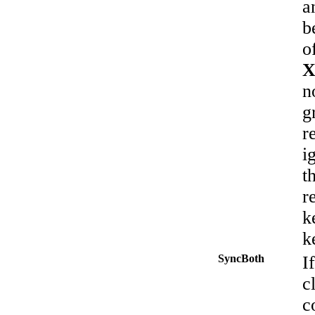
a
b
o
X
n
g
r
i
t
r
k
k
SyncBoth
I
c
c