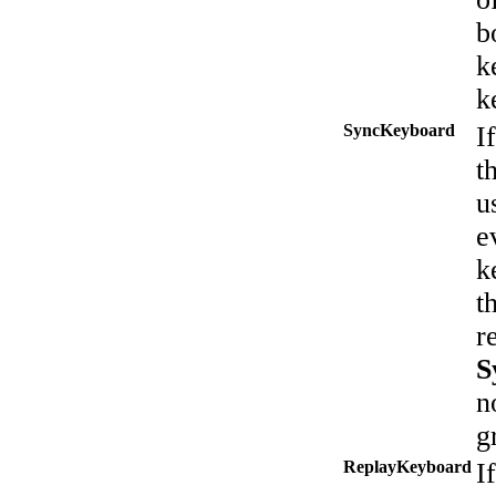
b
k
k
SyncKeyboard
I
t
u
e
k
t
r
S
n
g
ReplayKeyboard
I