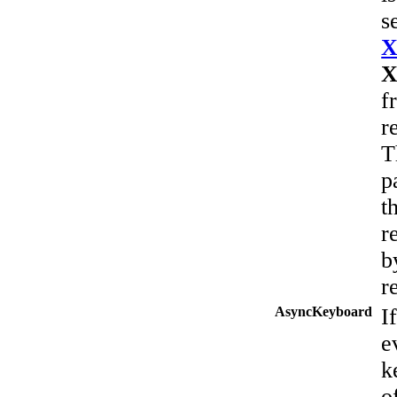
s
X
X
f
r
T
p
t
r
b
r
AsyncKeyboard
I
e
k
o