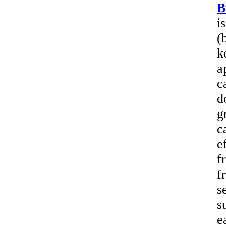
B
i
(
k
a
c
d
g
c
e
f
f
s
s
e