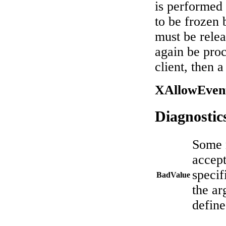
is performed 
to be frozen 
must be relea
again be proc
client, then 
XAllowEvent
Diagnostic
Some n
accept
specif
BadValue
the ar
define