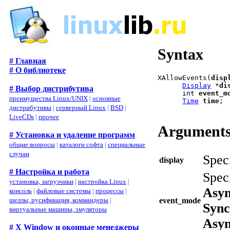
Syntax
# Главная
# О библиотеке
XAllowEvents(
disp
Display
 *
di
# Выбор дистрибутива
      int 
event_m
преимущества Linux/UNIX
|
основные
Time
time
;

дистрибутивы
|
серверный Linux
|
BSD
|
LiveCDs
|
прочее
Argument
# Установка и удаление программ
общие вопросы
|
каталоги софта
|
специальные
случаи
Speci
display
# Настройка и работа
Spec
установка, загрузчики
|
настройка Linux
|
Asyn
консоль
|
файловые системы
|
процессы
|
event_mode
шеллы, русификация, коммандеры
|
Syn
виртуальные машины, эмуляторы
Asy
# X Window и оконные менеджеры