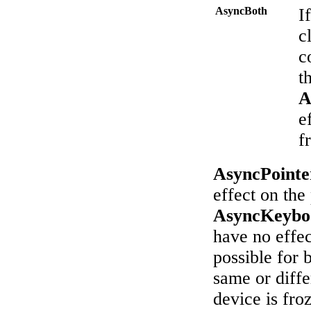
AsyncBoth
I
c
c
t
A
e
f
AsyncPointe
effect on the
AsyncKeybo
have no effec
possible for 
same or diffe
device is fro