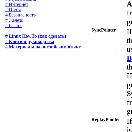
A
# Интернет
# Почта
f
# Безопасность
g
# Железо
# Разное
SyncPointer
I
# Linux HowTo (как сделать)
t
# Книги и руководства
# Материалы на английском языке
u
B
t
H
g
S
f
g
ReplayPointer
I
i