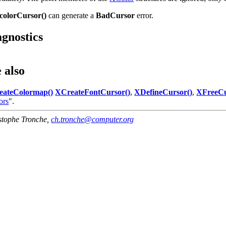
olorCursor()
can generate a
BadCursor
error.
agnostics
 also
eateColormap()
XCreateFontCursor()
,
XDefineCursor()
,
XFreeCu
ors
".
stophe Tronche
,
ch.tronche@computer.org