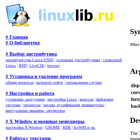
Sy
# Главная
# О библиотеке
XRe
# Выбор дистрибутива
преимущества Linux/UNIX
|
основные дистрибутивы
|
серверный
Linux
|
BSD
|
LiveCDs
|
прочее
Ar
# Установка и удаление программ
общие вопросы
|
каталоги софта
|
специальные случаи
disp
cur
# Настройка и работа
for
установка, загрузчики
|
настройка Linux
|
консоль
|
файловые
системы
|
процессы
|
шеллы, русификация, коммандеры
|
bac
виртуальные машины, эмуляторы
De
# X Window и оконные менеджеры
настройка X Window
|
GNOME
|
KDE
|
IceWM и др.
The
# Работа с текстами
imme