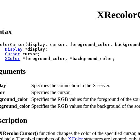
XRecolor
ntax
colorCursor(
display
, 
cursor
, 
foreground_color
, 
backgroun
Display
 *
display
;

Cursor
cursor
;

XColor
 *
foreground_color
, *
background_color
guments
lay
Specifies the connection to the X server.
sor
Specifies the cursor.
eground_color
Specifies the RGB values for the foreground of the sou
kground_color
Specifies the RGB values for the background of the so
scription
XRecolorCursor()
function changes the color of the specified cursor, a
diately. The pixel members of the
XColor
structures are ignored; only