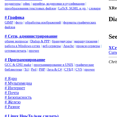
редакторы
|
офис
|
шрифты, кодировки и русификация
|
XRec
преобразования текстовых файлов
|
LaTeX, SGML и др.
|
словари
# Графика
Di
GIMP
|
фото
|
обработка изображений
|
форматы графических
файлов
See
# Сети, администрирование
общие вопросы
|
Dialup & PPP
|
брандмауэры
|
маршрутизация
|
работа в Windows-сетях
|
веб-серверы
|
Apache
|
прокси-серверы
|
XCr
сетевая печать
|
прочее
Curs
# Программирование
Chri
GCC & GNU make
|
программирование в UNIX
|
графические
библиотеки
|
Tcl
|
Perl
|
PHP
|
Java & C#
|
СУБД
|
CVS
|
прочее
# Ядро
# Мультимедиа
# Интернет
# Почта
# Безопасность
# Железо
# Разное
# Linux HowTo (как сделать)