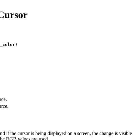
Cursor
d_color
)

rce.
urce.
nd if the cursor is being displayed on a screen, the change is visible
 the RGB values are used.