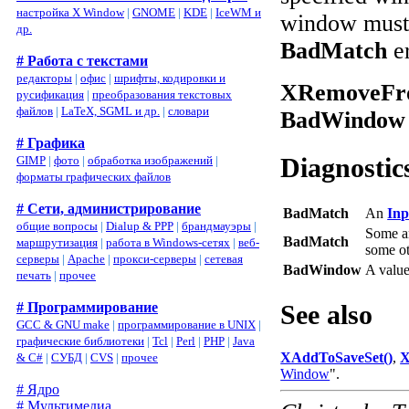
настройка X Window
|
GNOME
|
KDE
|
IceWM и
window must 
др.
BadMatch
er
# Работа с текстами
редакторы
|
офис
|
шрифты, кодировки и
XRemoveFro
русификация
|
преобразования текстовых
файлов
|
LaTeX, SGML и др.
|
словари
BadWindow
# Графика
Diagnostic
GIMP
|
фото
|
обработка изображений
|
форматы графических файлов
# Сети, администрирование
BadMatch
An
Inp
общие вопросы
|
Dialup & PPP
|
брандмауэры
|
Some ar
BadMatch
маршрутизация
|
работа в Windows-сетях
|
веб-
some ot
серверы
|
Apache
|
прокси-серверы
|
сетевая
BadWindow
A valu
печать
|
прочее
# Программирование
See also
GCC & GNU make
|
программирование в UNIX
|
графические библиотеки
|
Tcl
|
Perl
|
PHP
|
Java
XAddToSaveSet()
,
X
& C#
|
СУБД
|
CVS
|
прочее
Window
".
# Ядро
# Мультимедиа