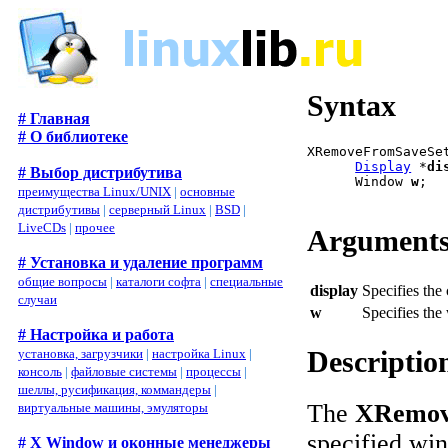
Syntax
# Главная
# О библиотеке
XRemoveFromSaveSe
Display
 *
di
# Выбор дистрибутива
      Window 
w
;

преимущества Linux/UNIX
|
основные
дистрибутивы
|
серверный Linux
|
BSD
|
LiveCDs
|
прочее
Argument
# Установка и удаление программ
общие вопросы
|
каталоги софта
|
специальные
display
Specifies the
случаи
w
Specifies the
# Настройка и работа
Descriptio
установка, загрузчики
|
настройка Linux
|
консоль
|
файловые системы
|
процессы
|
шеллы, русификация, коммандеры
|
The
XRemov
виртуальные машины, эмуляторы
specified win
# X Window и оконные менеджеры