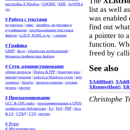
The
XListHo
настройка X Window
|
GNOME
|
KDE
|
IceWM и
list as well a
др.
was enabled 
# Работа с текстами
редакторы
|
офис
|
шрифты, кодировки и
find out what
русификация
|
преобразования текстовых
a pointer to a
файлов
|
LaTeX, SGML и др.
|
словари
function. Wh
# Графика
GIMP
|
фото
|
обработка изображений
|
freed by call
форматы графических файлов
See also
# Сети, администрирование
общие вопросы
|
Dialup & PPP
|
брандмауэры
|
маршрутизация
|
работа в Windows-сетях
|
веб-
XAddHost()
,
XAddHo
серверы
|
Apache
|
прокси-серверы
|
сетевая
XRemoveHost()
,
XRe
печать
|
прочее
Christophe T
# Программирование
GCC & GNU make
|
программирование в UNIX
|
графические библиотеки
|
Tcl
|
Perl
|
PHP
|
Java
& C#
|
СУБД
|
CVS
|
прочее
# Ядро
# Мультимедиа