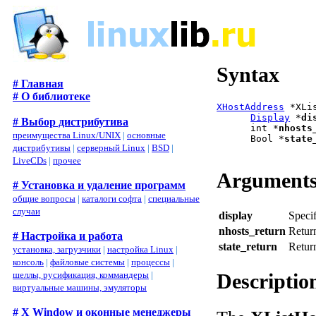
Syntax
# Главная
# О библиотеке
XHostAddress
 *XLi
Display
 *
di
# Выбор дистрибутива
      int *
nhosts
преимущества Linux/UNIX
|
основные
      Bool *
state
дистрибутивы
|
серверный Linux
|
BSD
|
LiveCDs
|
прочее
Argument
# Установка и удаление программ
общие вопросы
|
каталоги софта
|
специальные
случаи
display
Specif
nhosts_return
Return
# Настройка и работа
state_return
Return
установка, загрузчики
|
настройка Linux
|
консоль
|
файловые системы
|
процессы
|
Descriptio
шеллы, русификация, коммандеры
|
виртуальные машины, эмуляторы
# X Window и оконные менеджеры