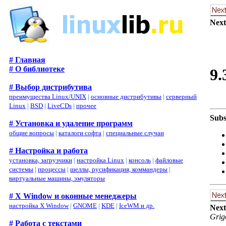
Next
# Главная
# О библиотеке
9.
# Выбор дистрибутива
преимущества Linux/UNIX
|
основные дистрибутивы
|
серверный
Linux
|
BSD
|
LiveCDs
|
прочее
Subs
# Установка и удаление программ
общие вопросы
|
каталоги софта
|
специальные случаи
# Настройка и работа
установка, загрузчики
|
настройка Linux
|
консоль
|
файловые
системы
|
процессы
|
шеллы, русификация, коммандеры
|
виртуальные машины, эмуляторы
# X Window и оконные менеджеры
настройка X Window
|
GNOME
|
KDE
|
IceWM и др.
Next
Grig
# Работа с текстами