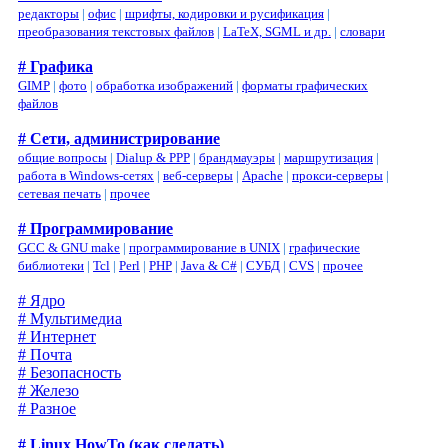
редакторы
|
офис
|
шрифты, кодировки и русификация
|
преобразования текстовых файлов
|
LaTeX, SGML и др.
|
словари
# Графика
GIMP
|
фото
|
обработка изображений
|
форматы графических
файлов
# Сети, администрирование
общие вопросы
|
Dialup & PPP
|
брандмауэры
|
маршрутизация
|
работа в Windows-сетях
|
веб-серверы
|
Apache
|
прокси-серверы
|
сетевая печать
|
прочее
# Программирование
GCC & GNU make
|
программирование в UNIX
|
графические
библиотеки
|
Tcl
|
Perl
|
PHP
|
Java & C#
|
СУБД
|
CVS
|
прочее
# Ядро
# Мультимедиа
# Интернет
# Почта
# Безопасность
# Железо
# Разное
# Linux HowTo (как сделать)