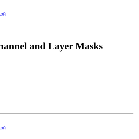
кой
Channel and Layer Masks
кой