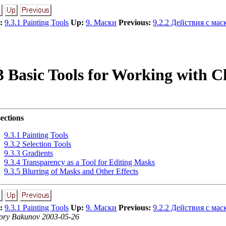
:
9.3.1 Painting Tools
Up:
9. Маски
Previous:
9.2.2 Действия с мас
3 Basic Tools for Working with 
ections
9.3.1 Painting Tools
9.3.2 Selection Tools
9.3.3 Gradients
9.3.4 Transparency as a Tool for Editing Masks
9.3.5 Blurring of Masks and Other Effects
:
9.3.1 Painting Tools
Up:
9. Маски
Previous:
9.2.2 Действия с мас
ory Bakunov 2003-05-26