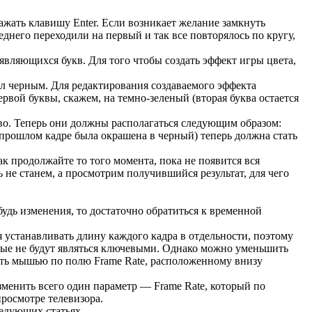
ажать клавишу Enter. Если возникает желание замкнуть
леднего переходили на первый и так все повторялось по кругу,
оявляющихся букв. Для того чтобы создать эффект игры цвета,
ыл черным. Для редактирования создаваемого эффекта
рвой буквы, скажем, на темно-зеленый (вторая буква остается
во. Теперь они должны располагаться следующим образом:
 прошлом кадре была окрашена в черный) теперь должна стать
к продолжайте то того момента, пока не появится вся
 не станем, а просмотрим получившийся результат, для чего
.
будь изменения, то достаточно обратиться к временной
я устанавливать длину каждого кадра в отдельности, поэтому
рые не будут являться ключевыми. Однако можно уменьшить
уть мышью по полю Frame Rate, расположенному внизу
зменить всего один параметр — Frame Rate, который по
просмотре телевизора.
ледующих статьях.