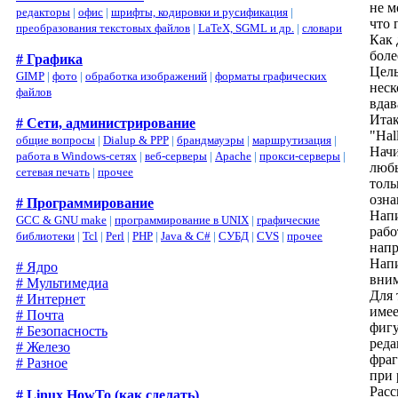
не м
редакторы
|
офис
|
шрифты, кодировки и русификация
|
что 
преобразования текстовых файлов
|
LaTeX, SGML и др.
|
словари
Как 
боле
# Графика
Цель
GIMP
|
фото
|
обработка изображений
|
форматы графических
неск
файлов
вдав
Итак
# Сети, администрирование
"Hal
общие вопросы
|
Dialup & PPP
|
брандмауэры
|
маршрутизация
|
Начи
работа в Windows-сетях
|
веб-серверы
|
Apache
|
прокси-серверы
|
любы
сетевая печать
|
прочее
толь
озна
# Программирование
Напи
GCC & GNU make
|
программирование в UNIX
|
графические
рабо
библиотеки
|
Tcl
|
Perl
|
PHP
|
Java & C#
|
СУБД
|
CVS
|
прочее
напр
Напи
# Ядро
вним
# Мультимедиа
Для 
# Интернет
имее
# Почта
фигу
# Безопасность
реда
# Железо
фраг
# Разное
при 
Расс
# Linux HowTo (как сделать)