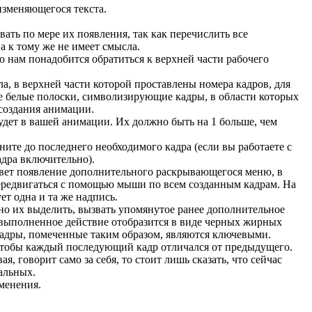
изменяющегося текста.
вать по мере их появления, так как перечислить все
а к тому же не имеет смысла.
 нам понадобится обратиться к верхней части рабочего
, в верхней части которой проставлены номера кадров, для
е белые полоски, символизирующие кадры, в области которых
 создания анимации.
удет в вашей анимации. Их должно быть на 1 больше, чем
ите до последнего необходимого кадра (если вы работаете с
адра включительно).
ет появление дополнительного раскрывающегося меню, в
передвигаться с помощью мыши по всем созданным кадрам. На
ет одна и та же надпись.
но их выделить, вызвать упомянутое ранее дополнительное
е выполненное действие отобразится в виде черных жирных
кадры, помеченные таким образом, являются ключевыми.
 чтобы каждый последующий кадр отличался от предыдущего.
, говорит само за себя, то стоит лишь сказать, что сейчас
альных.
зменения.