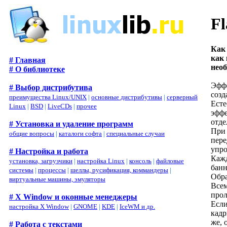
F
Как 
как
# Главная
необ
# О библиотеке
Эффе
# Выбор дистрибутива
созд
преимущества Linux/UNIX
|
основные дистрибутивы
|
серверный
Есте
Linux
|
BSD
|
LiveCDs
|
прочее
эффе
отд
# Установка и удаление программ
При 
общие вопросы
|
каталоги софта
|
специальные случаи
пере
упро
# Настройка и работа
Кажд
установка, загрузчики
|
настройка Linux
|
консоль
|
файловые
банн
системы
|
процессы
|
шеллы, русификация, коммандеры
|
Обра
виртуальные машины, эмуляторы
Всем
прол
# X Window и оконные менеджеры
Если
настройка X Window
|
GNOME
|
KDE
|
IceWM и др.
кадр
же, 
# Работа с текстами