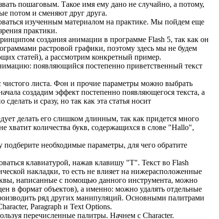
вать пошаговым. Такое имя ему дано не случайно, а потому,
ые потом и сменяют друг друга.
зоваться изученным материалом на практике. Мы пойдем еще
зрения практики.
ринципом создания анимации в программе Flash 5, так как он
программами растровой графики, поэтому здесь мы не будем
ющих статей), а рассмотрим конкретный пример.
 анимацию: появляющийся постепенно приветственный текст
 с чистого листа. Фон и прочие параметры можно выбрать
начала создадим эффект постепенно появляющегося текста, а
сделать и сразу, но так как эта статья носит
дует делать его слишком длинным, так как придется много
не хватит количества букв, содержащихся в слове "Hallo",
у подберите необходимые параметры, для чего обратите
ваться клавиатурой, нажав клавишу "Т". Текст во Flash
фической накладки, то есть не влияет на нижерасположенные
буквы, написанные с помощью данного инструмента, можно
ден в формат объектов), а именно: можно удалять отдельные
 производить ряд других манипуляций. Основными палитрами
acter, Paragraph и Text Options.
льзуя перечисленные палитры. Начнем с Character.