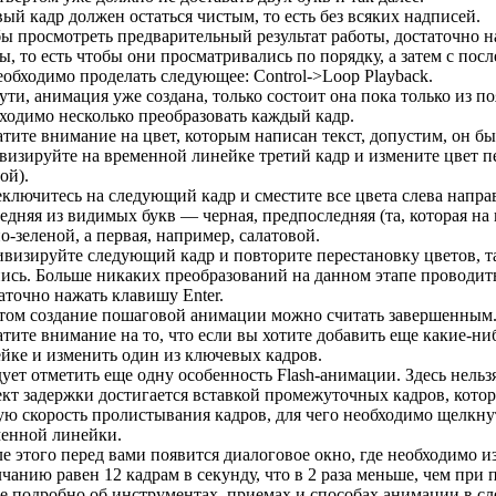
ый кадр должен остаться чистым, то есть без всяких надписей.
ы просмотреть предварительный результат работы, достаточно н
ы, то есть чтобы они просматривались по порядку, а затем с пос
еобходимо проделать следующее: Control->Loop Playback.
ути, анимация уже создана, только состоит она пока только из п
ходимо несколько преобразовать каждый кадр.
тите внимание на цвет, которым написан текст, допустим, он б
визируйте на временной линейке третий кадр и измените цвет пе
ой).
ключитесь на следующий кадр и сместите все цвета слева напра
едняя из видимых букв — черная, предпоследняя (та, которая на
о-зеленой, а первая, например, салатовой.
визируйте следующий кадр и повторите перестановку цветов, та
ись. Больше никаких преобразований на данном этапе проводить
аточно нажать клавишу Enter.
том создание пошаговой анимации можно считать завершенным
тите внимание на то, что если вы хотите добавить еще какие-ни
йке и изменить один из ключевых кадров.
ует отметить еще одну особенность Flash-анимации. Здесь нельз
кт задержки достигается вставкой промежуточных кадров, кото
ю скорость пролистывания кадров, для чего необходимо щелкн
енной линейки.
е этого перед вами появится диалоговое окно, где необходимо и
чанию равен 12 кадрам в секунду, что в 2 раза меньше, чем при 
е подробно об инструментах, приемах и способах анимации в с