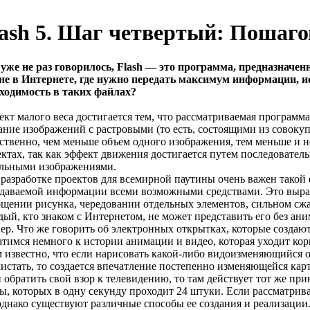
lash 5. Шаг четвертый: Пошаг
уже не раз говорилось, Flash — это программа, предназначен
 не в Интернете, где нужно передать максимум информации, 
ходимость в таких файлах?
кт малого веса достигается тем, что рассматриваемая программ
ание изображений с растровыми (то есть, состоящими из совоку
ственно, чем меньше объем одного изображения, тем меньше и 
ктах, так как эффект движения достигается путем последовател
ельными изображениями.
разработке проектов для всемирной паутины очень важен такой 
даваемой информации всеми возможными средствами. Это выража
щении рисунка, чередовании отдельных элементов, сильном сжа
ый, кто знаком с Интернетом, не может представить его без ани
ер. Что же говорить об электронных открытках, которые создаютс
тимся немного к истории анимации и видео, которая уходит ко
 известно, что если нарисовать какой-либо видоизменяющийся об
истать, то создается впечатление постепенно изменяющейся ка
 обратить свой взор к телевидению, то там действует тот же пр
ы, которых в одну секунду проходит 24 штуки. Если рассматрив
однако существуют различные способы ее создания и реализации