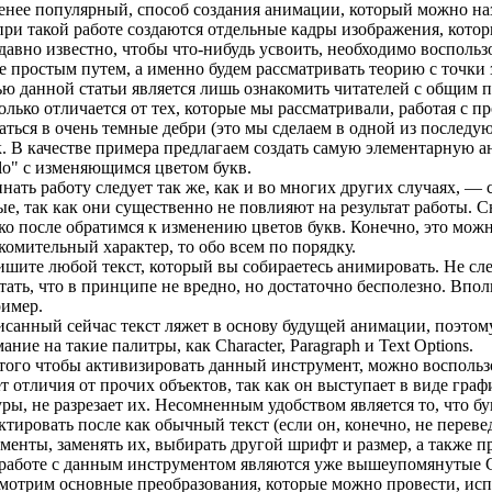
енее популярный, способ создания анимации, который можно наз
при такой работе создаются отдельные кадры изображения, котор
давно известно, чтобы что-нибудь усвоить, необходимо восполь
е простым путем, а именно будем рассматривать теорию с точки 
ю данной статьи является лишь ознакомить читателей с общим п
олько отличается от тех, которые мы рассматривали, работая с 
аться в очень темные дебри (это мы сделаем в одной из последу
. В качестве примера предлагаем создать самую элементарную
lo" с изменяющимся цветом букв.
нать работу следует так же, как и во многих других случаях, —
е, так как они существенно не повлияют на результат работы. С
ко после обратимся к изменению цветов букв. Конечно, это можно 
комительный характер, то обо всем по порядку.
шите любой текст, который вы собираетесь анимировать. Не сле
тать, что в принципе не вредно, но достаточно бесполезно. Впол
имер.
санный сейчас текст ляжет в основу будущей анимации, поэтом
ание на такие палитры, как Character, Paragraph и Text Options.
того чтобы активизировать данный инструмент, можно воспользо
т отличия от прочих объектов, так как он выступает в виде гра
ры, не разрезает их. Несомненным удобством является то, что 
ктировать после как обычный текст (если он, конечно, не переве
менты, заменять их, выбирать другой шрифт и размер, а также
работе с данным инструментом являются уже вышеупомянутые Char
мотрим основные преобразования, которые можно провести, испо