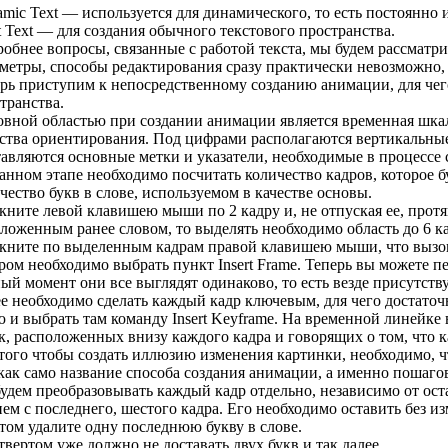
mic Text — используется для динамического, то есть постоянно 
t Text — для создания обычного текстового пространства.
обнее вопросы, связанные с работой текста, мы будем рассматри
метры, способы редактирования сразу практически невозможно, 
рь приступим к непосредственному созданию анимации, для чего
транства.
вной областью при создании анимации является временная шкала
ства ориентирования. Под цифрами располагаются вертикальны
авляются основные метки и указатели, необходимые в процессе
анном этапе необходимо посчитать количество кадров, которое б
чество букв в слове, используемом в качестве основы.
ните левой клавишею мыши по 2 кадру и, не отпуская ее, протян
ложенным ранее словом, то выделять необходимо область до 6 к
ните по выделенным кадрам правой клавишею мыши, что вызов
ром необходимо выбрать пункт Insert Frame. Теперь вы можете 
ый момент они все выглядят одинаково, то есть везде присутству
е необходимо сделать каждый кадр ключевым, для чего достаточ
 и выбрать там команду Insert Keyframe. На временной линейк
к, расположенных внизу каждого кадра и говорящих о том, что 
того чтобы создать иллюзию изменения картинки, необходимо,
как само название способа создания анимации, а именно пошаговая
удем преобразовывать каждый кадр отдельно, независимо от ост
ем с последнего, шестого кадра. Его необходимо оставить без и
том удалите одну последнюю букву в слове.
твертом уже должно не доставать двух букв и так далее.