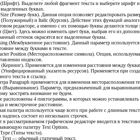
 (Шрифт). Выделите любой фрагмент текста и выберите шрифт и
 выделенных буквах.
 Size (Размер букв). Данная опция позволяет редактировать разм
 (Полужирный) и Italic (Курсив). Действие этих функций анало
товом редакторе, а именно с их помощью буквы делаются толще
r (Цвет). Здесь можно изменить цвет букв, выбрав его из дополн
анный оттенок окрасятся все выделенные буквы.
king (Межбуквенное расстояние). Данный параметр используется
тояние между буквами в тексте.
acter Position (Месторасположение символа). Опция, используем
тавлении индексов.
 (Кернинг). Применяется для изменения расстояния между буква
(Унифицированный указатель ресурсов). Применяется при созда
ного текста в ссылку.
тра Paragraph применяется для изменения месторасположения те
n (Выравнивание). Параметр, предназначенный для выравнивания
ому заострять внимание не будем.
 расположены 4 пиктограммы, в которых можно устанавливать г
ца и межстрочное расстояние.
ая палитра используется чаще всего при работе с длинным текст
а надпись состоит из нескольких строчек.
т в рассматриваемом графическом редакторе вводится в текстов
ывающую палитру Text Options.
 Type (Типы текста).
ic Text — обычный статичный текст.