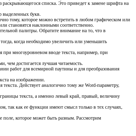
з раскрывающегося списка. Это приведет к замене шрифта на
ер выделенных букв.
гично тому, которое можно встретить в любом графическом или
 или становятся наклонными соответственно.
ительной палитры. Обратите внимание на то, что в
 тогда, когда необходимо увеличить или уменьшить
ая при многоуровневом вводе текста, например, при
ми, чем достигается лучшая читаемость.
нии работ для всемирной паутины и для преобразования
кста на изображении.
 текста. Действует аналогично тому же Word-параметру,
раницы текста, а именно левый край, правый, величину
ом, так как ее функции имеют смысл только в тех случаях,
ое поле, которое может быть разным. Рассмотрим