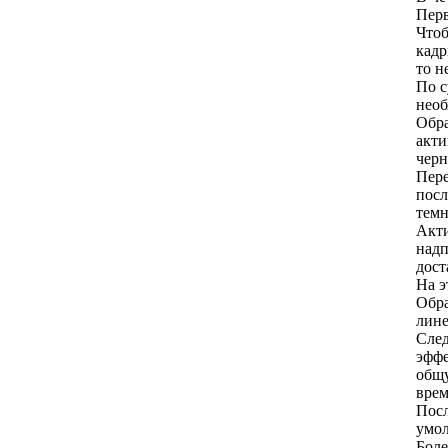
Перв
Чтоб
кадр
то н
По с
необ
Обра
акти
черн
Пере
посл
темн
Акти
надп
дост
На э
Обра
лине
След
эффе
общу
врем
Посл
умол
Боле