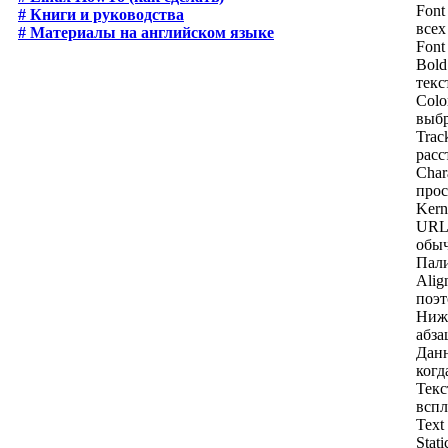
Font
# Книги и руководства
всех
# Материалы на английском языке
Font
Bold
текс
Colo
выбр
Trac
расс
Char
прос
Kern
URL 
обыч
Пали
Alig
поэт
Ниже
абза
Данн
когд
Текс
вспл
Text
Stat