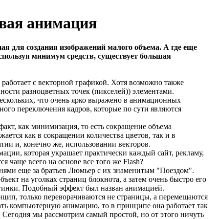
овая анимация
ная для создания изображений малого объема. А где еще
используя минимум средств, существует большая
а работает с векторной графикой. Хотя возможно также
пности разноцветных точек (пикселей)) элементами.
нескольких, что очень ярко выражено в анимационных
ьного переключения кадров, которые по сути являются
факт, как минимизация, то есть сокращение объема
ется как в сокращении количества цветов, так и в
тии и, конечно же, использовании векторов.
мации, которая украшает практически каждый сайт, рекламу,
я чаще всего на основе все того же Flash?
рнями еще за братьев Люмьер с их знаменитым "Поездом".
ъект на уголках страниц блокнота, а затем очень быстро его
ртинки. Подобный эффект был назван анимацией.
инцип, только переворачиваются не страницы, а перемещаются
ать компьютерную анимацию, то в принципе она работает так
. Сегодня мы рассмотрим самый простой, но от этого ничуть