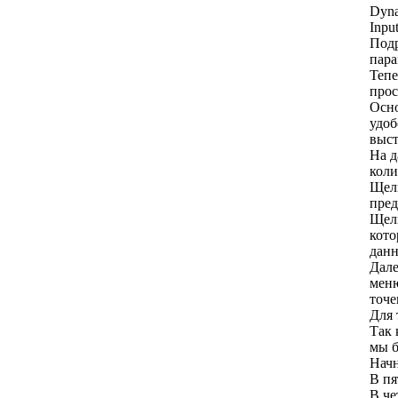
Dyna
Inpu
Подр
пара
Тепе
прос
Осно
удоб
выст
На д
коли
Щелк
пред
Щелк
кото
данн
Дале
меню
точе
Для 
Так 
мы б
Начн
В пя
В че