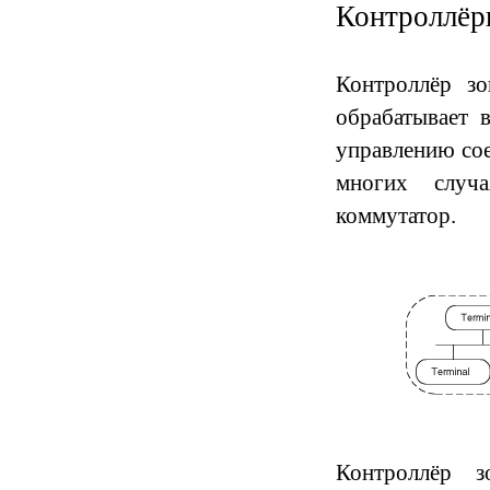
Контроллёр
Контроллёр з
обрабатывает 
управлению со
многих случа
коммутатор.
К
онтроллёр з