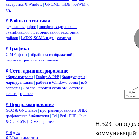
настройка X Window
|
GNOME
|
KDE
|
IceWM и
др.
# Работа с текстами
редакторы
|
офис
|
шрифты, кодировки и
русификация
|
преобразования текстовых
файлов
|
LaTeX, SGML и др.
|
словари
# Графика
GIMP
|
фото
|
обработка изображений
|
форматы графических файлов
# Сети, администрирование
общие вопросы
|
Dialup & PPP
|
брандмауэры
|
маршрутизация
|
работа в Windows-сетях
|
веб-
серверы
|
Apache
|
прокси-серверы
|
сетевая
печать
|
прочее
# Программирование
GCC & GNU make
|
программирование в UNIX
|
графические библиотеки
|
Tcl
|
Perl
|
PHP
|
Java
& C#
|
СУБД
|
CVS
|
прочее
H.323 определ
коммуникаций:
# Ядро
# Мультимедиа