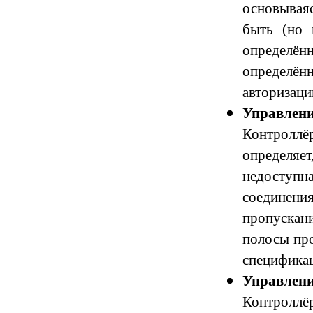
основывая
быть (но 
определён
определён
авторизаци
Управлени
К
онтроллё
определяет
недоступн
соединен
пропуска
полосы про
спецификац
Управлени
К
онтроллё