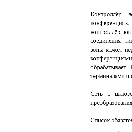
К
онтроллёр з
конференциях
к
онтроллёр зо
соединения ти
зоны
может пер
конференциями 
обрабатывает
терминалами и 
Сеть с шлюзо
преобразования
Список обязате