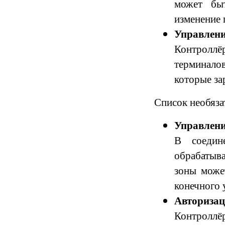
может быт
изменение 
Управлени
К
онтроллё
терминало
которые за
Список необяза
Управлени
В соедине
обрабатыв
зоны
может
конечного 
Авторизац
К
онтроллё