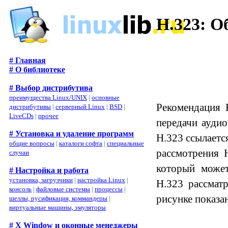
H.323: О
# Главная
# О библиотеке
# Выбор дистрибутива
преимущества Linux/UNIX
|
основные
Рекомендация 
дистрибутивы
|
серверный Linux
|
BSD
|
LiveCDs
|
прочее
передачи аудио
# Установка и удаление программ
H.323 ссылаетс
общие вопросы
|
каталоги софта
|
специальные
рассмотрения 
случаи
который может
# Настройка и работа
установка, загрузчики
|
настройка Linux
|
H.323 рассматр
консоль
|
файловые системы
|
процессы
|
рисунке показа
шеллы, русификация, коммандеры
|
виртуальные машины, эмуляторы
# X Window и оконные менеджеры