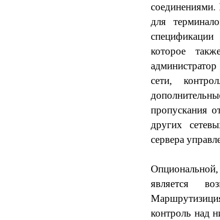
соединениями.
для терминал
спецификаци
которое такж
администратор
сети, к
онтро
дополнительн
пропускания о
других сетев
сервера управл
Опциональной
является во
Маршрутизици
контроль над 