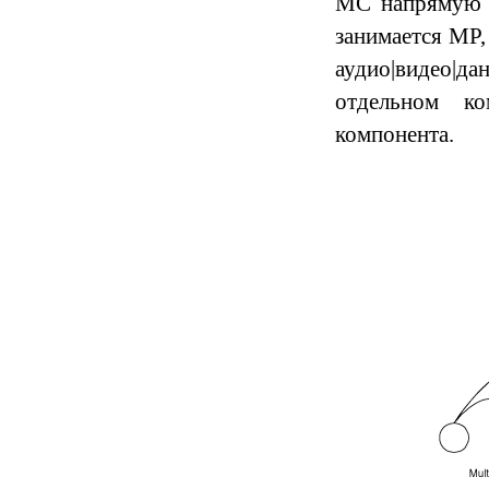
MC напрямую н
занимается MP,
аудио|видео|д
отдельном ко
компонента.