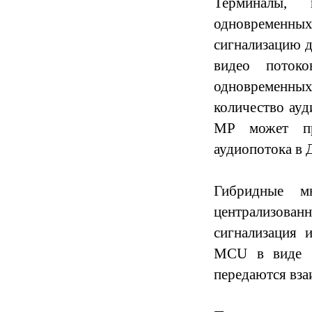
Терминалы,
одновременных
сигнализацию 
видео потоко
одновременны
количество ауд
MP может пр
аудиопотока в
Гибридные мн
централизова
сигнализация 
MCU в виде "т
передаются вз