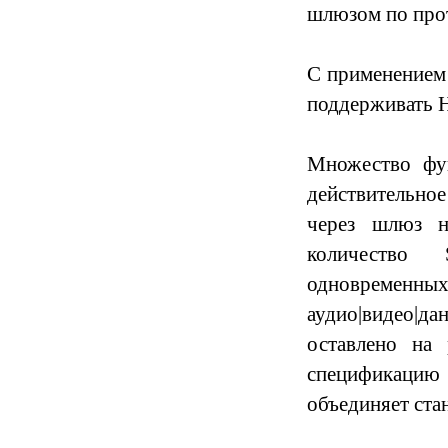
шлюзом по прот
С применением
поддерживать H
Множество фу
действительное
через шлюз н
количество 
одновременны
аудио|видео|д
оставлено на
спецификацию 
объединяет ста