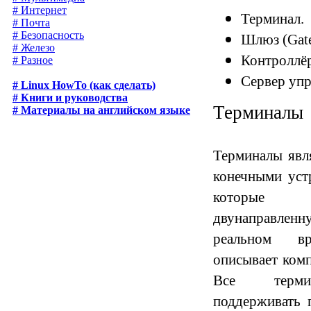
# Интернет
Терминал.
# Почта
# Безопасность
Шлюз (Gat
# Железо
Контроллёр
# Разное
Сервер уп
# Linux HowTo (как сделать)
# Книги и руководства
Терминалы
# Материалы на английском языке
Терминалы явл
конечными уст
которые п
двунаправл
реальном вр
описывает ком
Все терми
поддерживать 