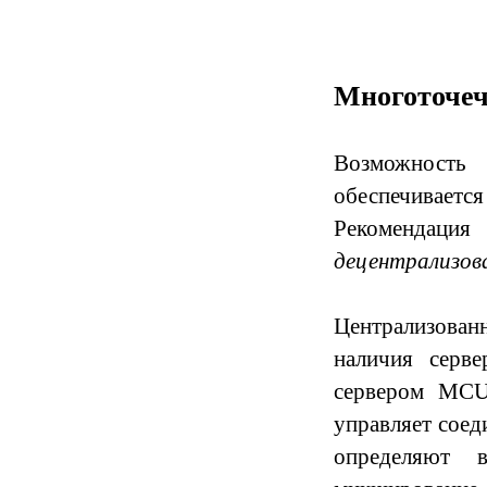
Многоточеч
Возможност
обеспечивае
Рекомендация
децентрализов
Централизова
наличия серв
сервером MCU
управляет сое
определяют 