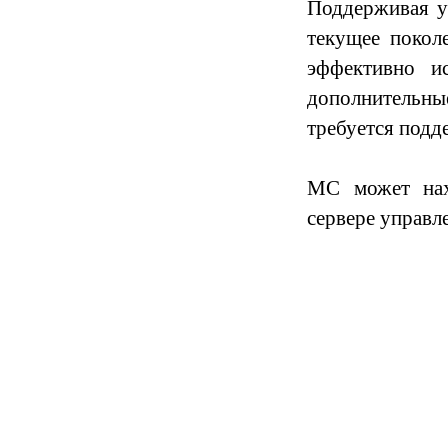
Поддерживая у
текущее покол
эффективно ис
дополнительны
требуется подд
MC может нах
сервере управл