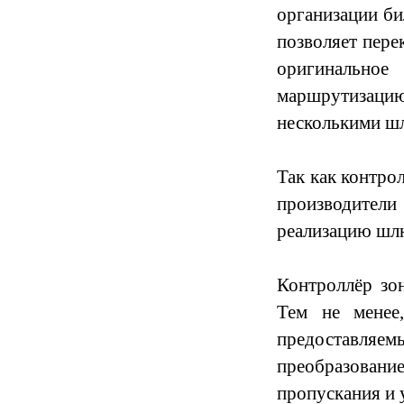
организации би
позволяет пере
оригинальное
маршрутизацию
несколькими ш
Так как к
онтрол
производители
реализацию шлю
К
онтроллёр зо
Тем не менее
предоставляем
преобразовани
пропускания и 