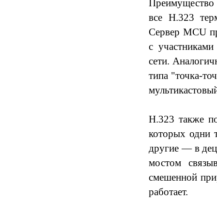
Преимущество 
все H.323 тер
Сервер MCU пр
с участниками
сети. Аналоги
типа "точка-то
мультикастовый
H.323 также п
которых одни 
другие
—
в де
мостом связы
смешенной при
работает.