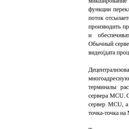
микширование
функции перек
поток отсылае
производить п
и обеспечива
Обычный серве
видео|дата про
Децентрализов
многоадресную
терминалы рас
сервера MCU. С
сервер MCU, а
точка-точка на