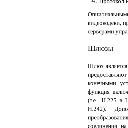
Протокол R
Опциональны
видеокодеки, п
серверами упра
Шлюзы
Шлюз является
предоставляют
конечными ус
функция включ
(т.е., H.225 в
H.242). Доп
преобразования
соединения н