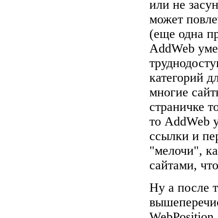
или не засун
может повле
(еще одна п
AddWeb умее
труднодосту
категорий д
многие сай
страничке т
то AddWeb у
ссылки и пе
"мелочи", к
сайтами, чт
Ну а после т
вышеперечис
WebPosition