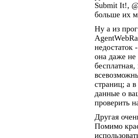
Submit It!
,
@
больше их м
Ну а из про
AgentWebRa
недостаток 
она даже не 
бесплатная,
всевозможны
страниц; а в
данные о ва
проверить н
Другая очен
Помимо крас
использоват