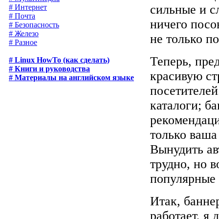
сильные и с
# Интернет
# Почта
ничего посов
# Безопасность
# Железо
не только по
# Разное
Теперь, пре
# Linux HowTo (как сделать)
# Книги и руководства
красивую ст
# Материалы на английском языке
посетителей
каталоги; б
рекомендаци
только ваша
Вынудить ав
трудно, но 
популярные
Итак, баннер
работает, я 