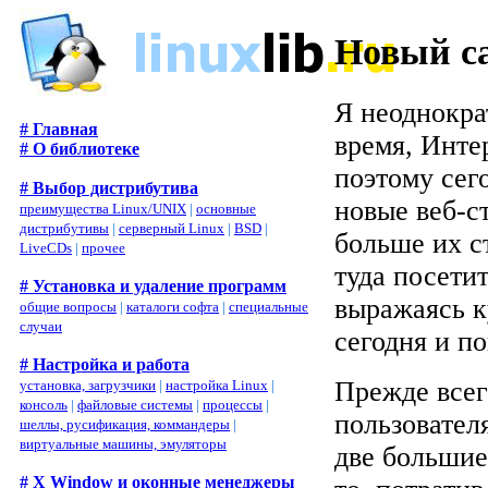
Новый с
Я неоднокра
# Главная
время, Интер
# О библиотеке
поэтому сего
# Выбор дистрибутива
новые веб-с
преимущества Linux/UNIX
|
основные
дистрибутивы
|
серверный Linux
|
BSD
|
больше их с
LiveCDs
|
прочее
туда посетит
# Установка и удаление программ
выражаясь к
общие вопросы
|
каталоги софта
|
специальные
случаи
сегодня и п
# Настройка и работа
Прежде всег
установка, загрузчики
|
настройка Linux
|
консоль
|
файловые системы
|
процессы
|
пользователя
шеллы, русификация, коммандеры
|
виртуальные машины, эмуляторы
две большие
# X Window и оконные менеджеры