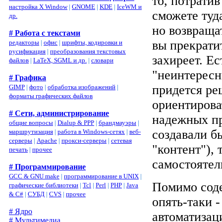
то, потратив
настройка X Window
|
GNOME
|
KDE
|
IceWM и
сможете туд
др.
но возвращат
# Работа с текстами
вы прекрати
редакторы
|
офис
|
шрифты, кодировки и
русификация
|
преобразования текстовых
захиреет. Е
файлов
|
LaTeX, SGML и др.
|
словари
"неинтересн
# Графика
придется ре
GIMP
|
фото
|
обработка изображений
|
форматы графических файлов
ориентирова
# Сети, администрирование
надежных пр
общие вопросы
|
Dialup & PPP
|
брандмауэры
|
создавали б
маршрутизация
|
работа в Windows-сетях
|
веб-
серверы
|
Apache
|
прокси-серверы
|
сетевая
"контент"), 
печать
|
прочее
самостоятел
# Программирование
GCC & GNU make
|
программирование в UNIX
|
Помимо соде
графические библиотеки
|
Tcl
|
Perl
|
PHP
|
Java
& C#
|
СУБД
|
CVS
|
прочее
опять-таки -
# Ядро
автоматизаци
# Мультимедиа