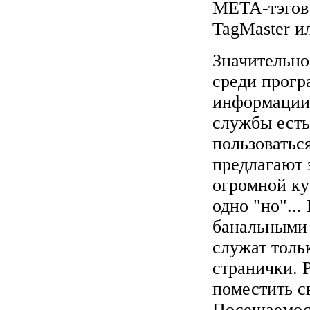
META-тэгов
TagMaster
и
Значительно
среди прогр
информации 
службы есть
пользоватьс
предлагают 
огромной куч
одно "но"..
банальными 
служат толь
странички. 
поместить с
Посещаемост