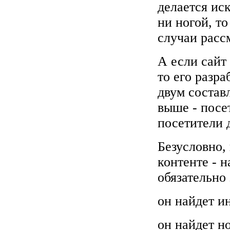
делается ис
ни ногой, т
случаи расс
А если сайт 
то его разр
двум состав
выше - посе
посетители 
Безусловно,
контенте - 
обязательно 
он найдет и
он найдет н