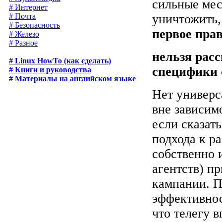
сильные мес
# Интернет
уничтожить, 
# Почта
# Безопасность
первое пра
# Железо
# Разное
нельзя расс
# Linux HowTo (как сделать)
специфики 
# Книги и руководства
# Материалы на английском языке
Нет универс
вне зависим
если сказат
подхода к р
собственно 
агентств) п
кампании. П
эффективнос
что телегу 