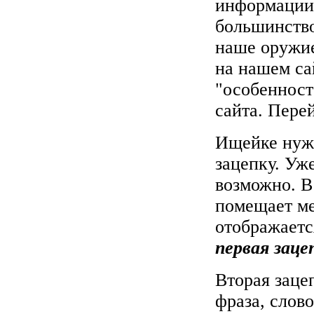
информации?
большинство
наше оружие
на нашем са
"особенност
сайта. Пере
Ищейке нужн
зацепку. Уж
возможно. В
помещает м
отображаетс
первая заце
Вторая заце
фраза, слов