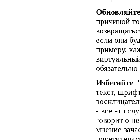
Обновляйте
причиной тог
возвращатьс
если они буд
примеру, ка
виртуальный
обязательно
Избегайте 
текст, шриф
восклицател
- все это с
говорит о н
мнение зача
посетителям