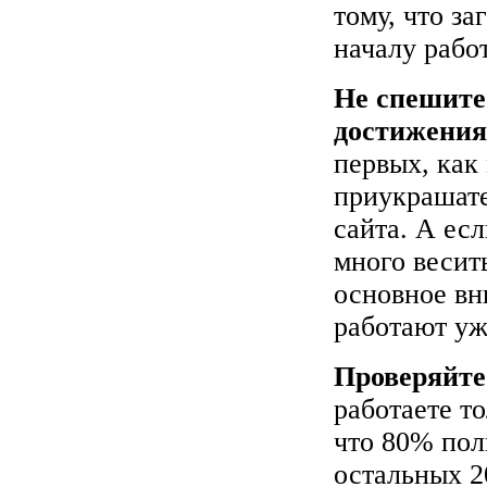
тому, что з
началу рабо
Не спешите
достижения
первых, как
приукрашате
сайта. А ес
много весить
основное вн
работают уж
Проверяйте
работаете т
что 80% пол
остальных 2