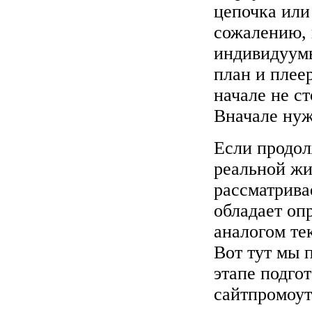
цепочка или
сожалению, 
индивидуумы
план и плее
начале не с
Вначале нуж
Если продол
реальной жи
рассматрива
обладает оп
аналогом те
Вот тут мы 
этапе подго
сайтпромоут