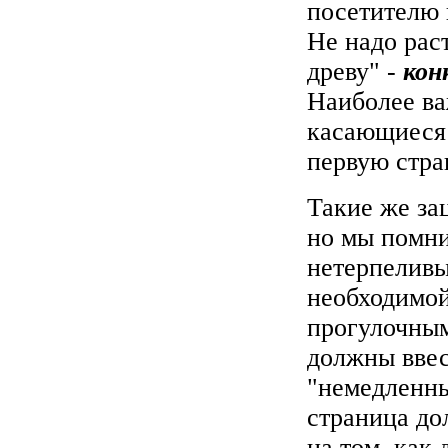
посетителю 
Не надо рас
древу" -
кон
Наиболее ва
касающиеся 
первую стра
Такие же за
но мы помни
нетерпеливы
необходимой
прогулочным
должны ввес
"немедленны
страница до
на том, как