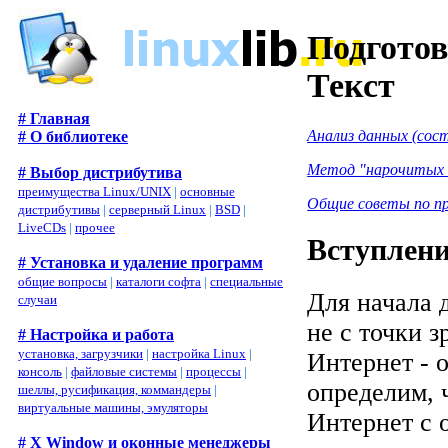
Подготов
Текст
# Главная
Анализ данных (сост
# О библиотеке
Метод "нарочитых 
# Выбор дистрибутива
преимущества Linux/UNIX
|
основные
Общие советы по пр
дистрибутивы
|
серверный Linux
|
BSD
|
LiveCDs
|
прочее
Вступлен
# Установка и удаление программ
общие вопросы
|
каталоги софта
|
специальные
Для начала д
случаи
не с точки 
# Настройка и работа
установка, загрузчики
|
настройка Linux
|
Интернет - 
консоль
|
файловые системы
|
процессы
|
определим, 
шеллы, русификация, коммандеры
|
виртуальные машины, эмуляторы
Интернет с 
# X Window и оконные менеджеры