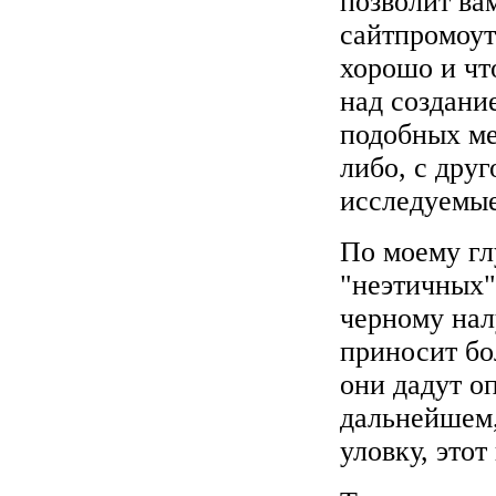
позволит ва
сайтпромоуте
хорошо и что
над создани
подобных ме
либо, с дру
исследуемые
По моему г
"неэтичных"
черному нал
приносит бо
они дадут о
дальнейшем,
уловку, этот