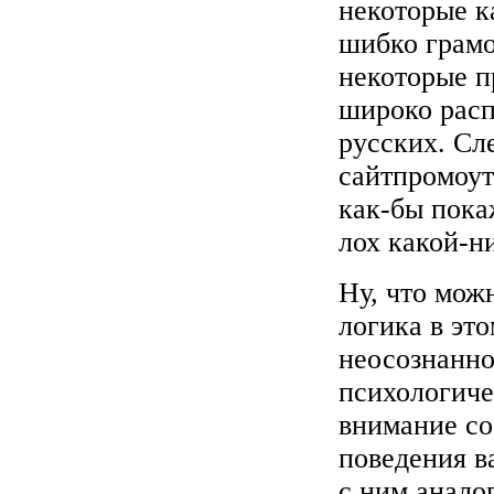
некоторые к
шибко грамо
некоторые п
широко расп
русских. Сл
сайтпромоуте
как-бы покаж
лох какой-ни
Ну, что мож
логика в эт
неосознанно
психологиче
внимание со
поведения в
с ним анало