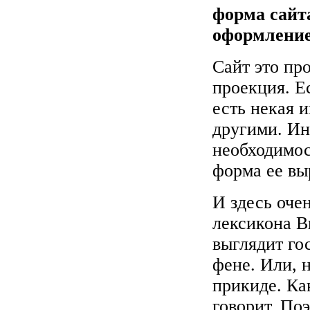
форма сайта
оформление
Сайт это пр
проекция. Ес
есть некая 
другими. Ина
необходимос
форма ее вы
И здесь оче
лексикона В
выглядит го
фене. Или, 
прикиде. Как
говорит. По