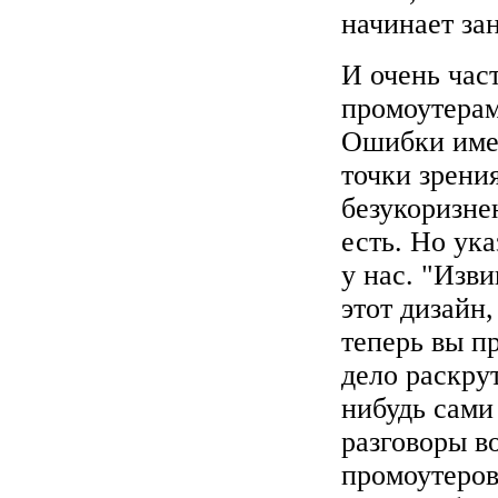
начинает за
И очень час
промоутерам
Ошибки имен
точки зрени
безукоризне
есть. Но ука
у нас. "Изв
этот дизайн
теперь вы пр
дело раскру
нибудь сами 
разговоры в
промоутеров