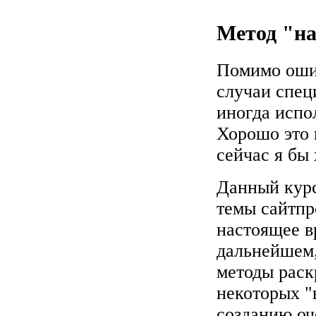
Метод "н
Помимо ошиб
случаи спец
иногда испол
Хорошо это 
сейчас я бы 
Данный курс
темы сайтпр
настоящее вр
дальнейшем,
методы раск
некоторых "
созданию оч