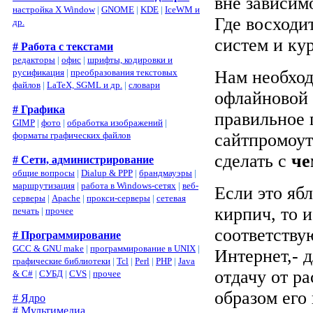
вне зависимо
настройка X Window
|
GNOME
|
KDE
|
IceWM и
Где восходи
др.
систем и кур
# Работа с текстами
редакторы
|
офис
|
шрифты, кодировки и
Нам необход
русификация
|
преобразования текстовых
файлов
|
LaTeX, SGML и др.
|
словари
офлайновой 
# Графика
правильное 
GIMP
|
фото
|
обработка изображений
|
сайтпромоут
форматы графических файлов
сделать с
че
# Сети, администрирование
общие вопросы
|
Dialup & PPP
|
брандмауэры
|
маршрутизация
|
работа в Windows-сетях
|
веб-
Если это ябл
серверы
|
Apache
|
прокси-серверы
|
сетевая
кирпич, то 
печать
|
прочее
соответству
# Программирование
GCC & GNU make
|
программирование в UNIX
|
Интернет,- 
графические библиотеки
|
Tcl
|
Perl
|
PHP
|
Java
отдачу от р
& C#
|
СУБД
|
CVS
|
прочее
образом его
# Ядро
# Мультимедиа