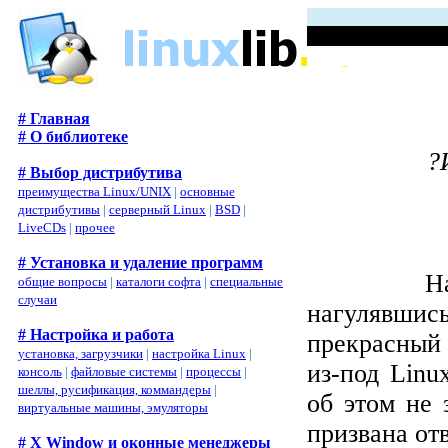
# Главная
# О библиотеке
?
# Выбор дистрибутива
преимущества Linux/UNIX
|
основные
дистрибутивы
|
серверный Linux
|
BSD
|
LiveCDs
|
прочее
# Установка и удаление программ
Н
общие вопросы
|
каталоги софта
|
специальные
случаи
нагулявшис
# Настройка и работа
прекрасный 
установка, загрузчики
|
настройка Linux
|
из-под
Linu
консоль
|
файловые системы
|
процессы
|
шеллы, русификация, коммандеры
|
об этом не 
виртуальные машины, эмуляторы
призвана отв
# X Window и оконные менеджеры