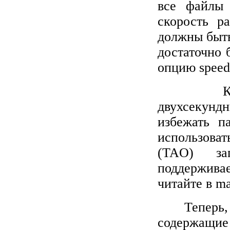
все файлы 
скорость р
должны быть
достаточно 
опцию speed
двухсекундн
избежать п
использова
(
TAO
) за
поддерживае
читайте в
m
Теперь,
содержащие 