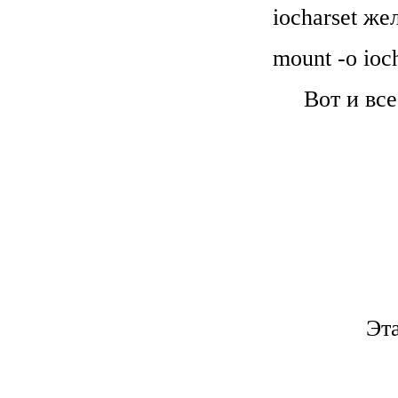
iocharset ж
mount -o ioc
Вот и вс
Эт