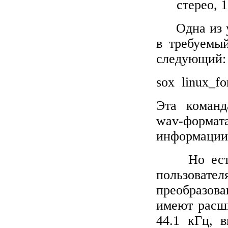
стерео, 
Одна из 
в требуемы
следующий:
sox
linux
_
fo
Эта коман
wav
-форма
информации
Но ест
пользоват
преобразова
имеют расши
44.1 кГц, 