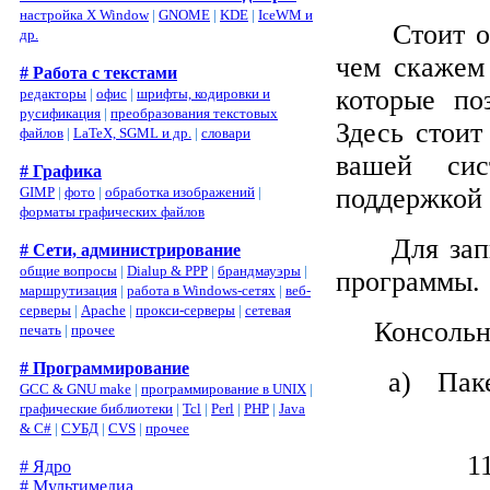
настройка X Window
|
GNOME
|
KDE
|
IceWM и
Стоит о
др.
чем скаже
# Работа с текстами
которые по
редакторы
|
офис
|
шрифты, кодировки и
русификация
|
преобразования текстовых
Здесь стоит
файлов
|
LaTeX, SGML и др.
|
словари
вашей сис
# Графика
поддержкой 
GIMP
|
фото
|
обработка изображений
|
форматы графических файлов
Для за
# Сети, администрирование
общие вопросы
|
Dialup & PPP
|
брандмауэры
|
программы.
маршрутизация
|
работа в Windows-сетях
|
веб-
серверы
|
Apache
|
прокси-серверы
|
сетевая
Консольн
печать
|
прочее
# Программирование
a)
Пак
GCC & GNU make
|
программирование в UNIX
|
графические библиотеки
|
Tcl
|
Perl
|
PHP
|
Java
& C#
|
СУБД
|
CVS
|
прочее
1
# Ядро
# Мультимедиа