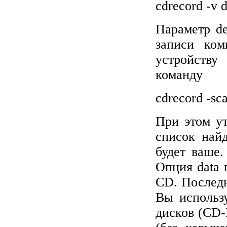
cdrecord -v 
Параметр
d
записи ком
устройству
команду
cdrecord
-
sc
При этом у
список най
будет ваше
Опция
data
CD
. Послед
Вы использ
дисков (CD-