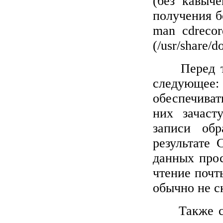
(без кавыч
получения 
man
cdrecor
(/
usr
/
share
/
d
Перед 
следующе
обеспечива
них зачаст
записи об
результате
данных прос
чтение почт
обычно не с
Также с