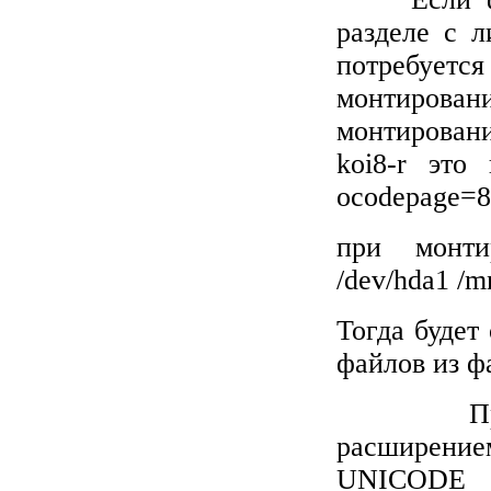
разделе с 
потребуется
монтирован
монтирован
koi8-r это
ocodepage=86
при монтир
/dev/hd
a
1 /m
Тогда будет
файлов из ф
П
расширением
UNICODE н