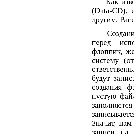
Как изв
(
Data
-
CD
), 
другим. Рас
Создан
перед исп
флоппик, ж
систему (о
ответственн
будут запис
создания ф
пустую файл
заполняется
записываетс
Значит, нам
записи н