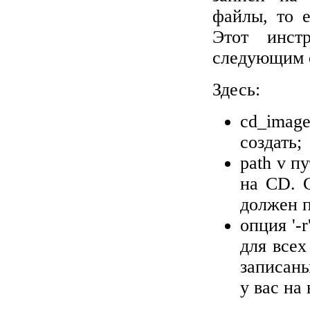
файлы, то е
Этот инстр
следующим 
Здесь:
cd
_
imag
создать;
path
v пу
на
CD
. 
должен п
опция '-
для всех
записаны
у вас на