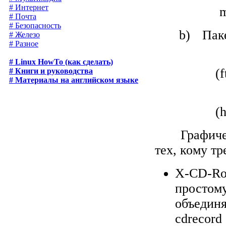
# Интернет
m
# Почта
# Безопасность
b)
Пак
# Железо
# Разное
# Linux HowTo (как сделать)
(
f
# Книги и руководства
# Материалы на английском языке
(
h
Графиче
тех, кому т
X-CD-R
просто
объединя
cdreco