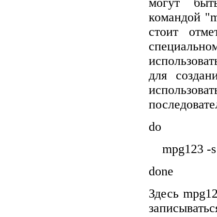
могут быт
командой "
стоит отме
специальн
использова
для созда
исполь
последовате
do
mpg123 -s 
done
Здесь
mpg
12
записыватьс