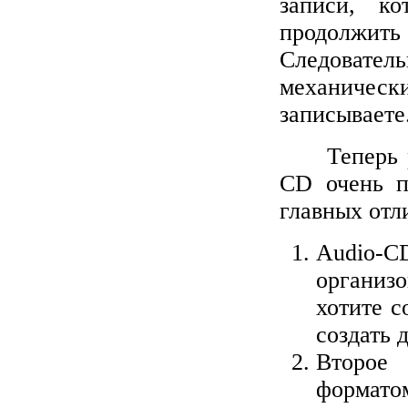
записи, к
продолжить 
Следоват
механическ
записываете
Теперь
CD очень п
главных отл
A
udio-
организ
хотите с
создать 
Второе 
формато