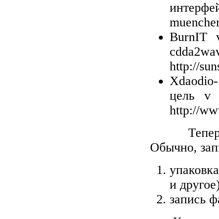
интерфе
muenchen.
BurnIT
cdda
http://su
Xdaodio-
цель v
http://w
Тепе
Обычно, за
упаковка
и другое
запись ф