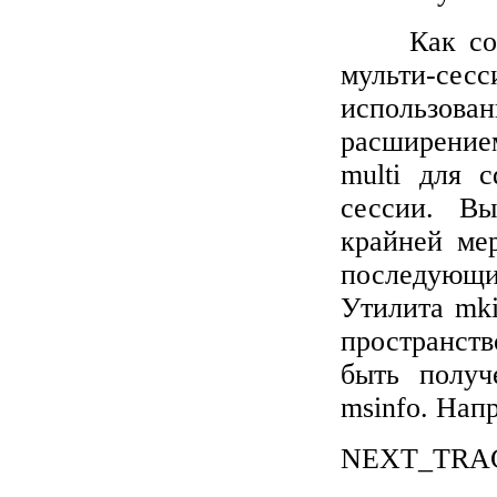
Как с
мульти-се
использова
расширение
multi
для
c
сессии. В
крайней мер
последующ
Утилита
mki
пространст
быть полу
msinfo
. Нап
NEXT
_
TRA