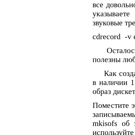
все довольн
указывает
звуковые тр
cdrecord
-
v
Осталос
полезны лю
Как созд
в наличии 1
образ диске
Поместите э
записываемы
mkisofs
об э
используйте