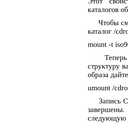
Этот свойс
каталогов о
Чтобы см
каталог /cd
mount -t iso
Теперь
структуру в
образа дайт
umount /cdr
Запись C
завершены.
следующую 