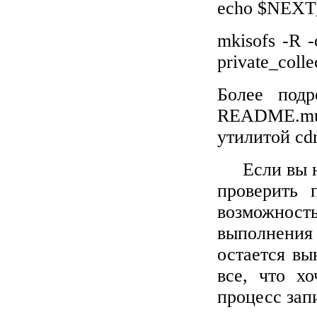
echo
$
NEXT
mkisofs -R
private_colle
Более под
README
.
mu
утилитой
cd
Если вы 
проверить 
возможность
выполнения 
остается вы
все, что х
процесс зап