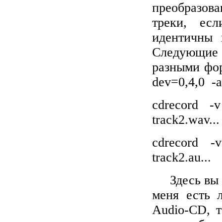
преобразова
треки, ес
идентичны 
Следующие
разными фор
dev
=0,4,0
-
a
cdrecord -
track2.wav...
cdrecord -
track2.au...
Здесь вы
меня есть
Audio
-
CD
, 