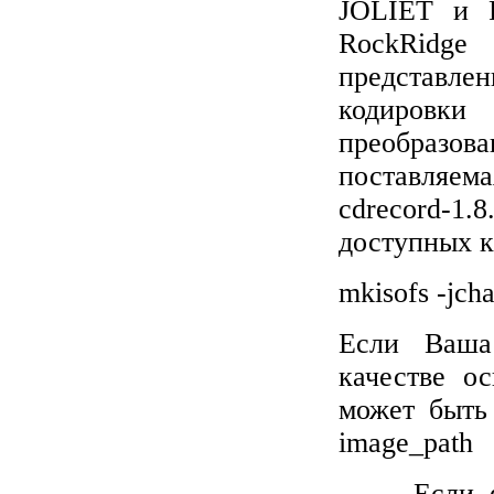
JOLIET и R
RockRidge
представлен
кодировк
преобразов
поставляема
cdrecord-1
доступных к
mkisofs -jcha
Если Ваша 
качестве о
может быть 
image
_
path
Если 