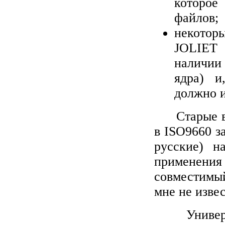
которо
файлов;
некотор
JOLIET
наличии
ядра) и
должно и
Старые 
в ISO9660 з
русские) н
применения 
совместимы
мне не изве
Униве