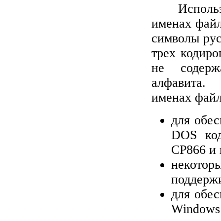
Исполь
именах фай
символы рус
трех кодиро
не содерж
алфавита.
именах файл
для обес
DOS код
CP866 и 
некотор
поддержи
для обес
Windows