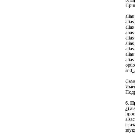
Прим
alia
alia
alias
alias
alia
alia
alia
alia
alia
opti
snd_
Сама
Имен
Под
6. 
а)
al
прои
alsa
скач
звук