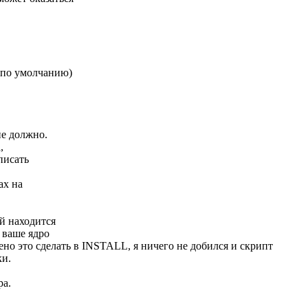
й по умолчанию)
не должно.
,
писать
ах на
й находится
 ваше ядро
жено это сделать в INSTALL, я ничего не добился и скрипт
ки.
ра.