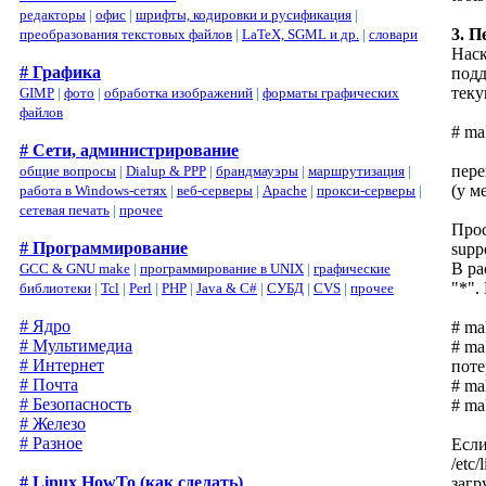
редакторы
|
офис
|
шрифты, кодировки и русификация
|
3. П
преобразования текстовых файлов
|
LaTeX, SGML и др.
|
словари
Наск
# Графика
подд
теку
GIMP
|
фото
|
обработка изображений
|
форматы графических
файлов
# ma
# Сети, администрирование
пере
общие вопросы
|
Dialup & PPP
|
брандмауэры
|
маршрутизация
|
(у м
работа в Windows-сетях
|
веб-серверы
|
Apache
|
прокси-серверы
|
сетевая печать
|
прочее
Прос
# Программирование
supp
В ра
GCC & GNU make
|
программирование в UNIX
|
графические
"*".
библиотеки
|
Tcl
|
Perl
|
PHP
|
Java & C#
|
СУБД
|
CVS
|
прочее
# Ядро
# ma
# Мультимедиа
# ma
# Интернет
поте
# Почта
# ma
# Безопасность
# ma
# Железо
# Разное
Если
/etc
# Linux HowTo (как сделать)
загр