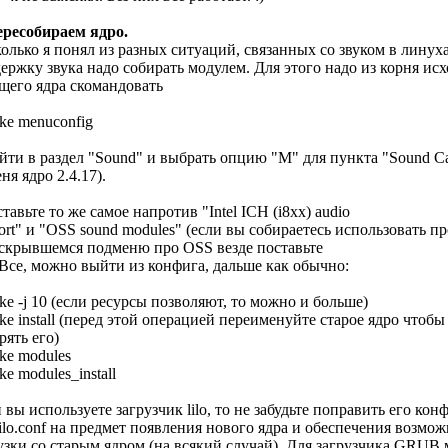
ересобираем ядро.
олько я понял из разных ситуаций, связанных со звуком в линуха
ержку звука надо собирать модулем. Для этого надо из корня ис
щего ядра скомандовать
ke menuconfig
йти в раздел "Sound" и выбрать опцию "M" для пункта "Sound Ca
еня ядро 2.4.17).
тавьте то же самое напротив "Intel ICH (i8xx) audio
ort" и "OSS sound modules" (если вы собираетесь использовать
скрывшемся подменю про OSS везде поставьте
 Все, можно выйти из конфига, дальше как обычно:
ke -j 10 (если ресурсы позволяют, то можно и больше)
ke install (перед этой операцией переименуйте старое ядро чтобы
рять его)
ke modules
ke modules_install
 вы используете загрузчик lilo, то не забудьте поправить его кон
/lilo.conf на предмет появления нового ядра и обеспечения возмо
узки со старым ядром (на всякий случай). Для загрузчика GRUB 