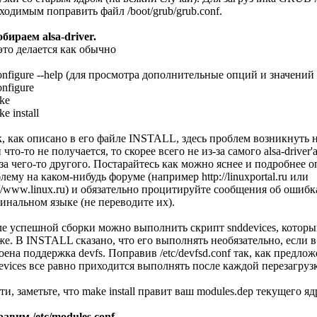
ходимым поправить файл /boot/grub/grub.conf.
обираем alsa-driver.
это делается как обычно
configure --help (для просмотра дополнительные опций и значени
onfigure
ke
e install
к, как описано в его файле INSTALL, здесь проблем возникнуть 
 что-то не получается, то скорее всего не из-за самого alsa-driver'а
-за чего-то другого. Постарайтесь как можно яснее и подробнее о
лему на каком-нибудь форуме (например
http://linuxportal.ru
или
://www.linux.ru
) и обязательно процитируйте сообщения об ошибк
инальном языке (не переводите их).
е успешной сборки можно выполнить скрипт snddevices, которы
же. В INSTALL сказано, что его выполнять необязательно, если в
оена поддержка devfs. Поправив /etc/devfsd.conf так, как предло
evices все равно приходится выполнять после каждой перезагруз
ти, заметьте, что make install правит ваш modules.dep текущего яд
равим /etc/modules.conf.