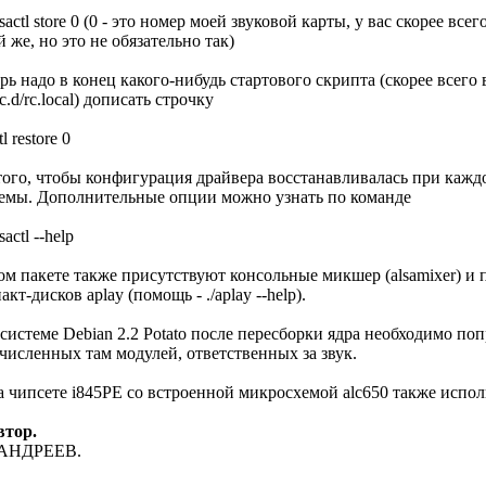
alsactl store 0 (0 - это номер моей звуковой карты, у вас скорее всег
й же, но это не обязательно так)
рь надо в конец какого-нибудь стартового скрипта (скорее всего 
/rc.d/rc.local) дописать строчку
tl restore 0
того, чтобы конфигурация драйвера восстанавливалась при кажд
емы. Дополнительные опции можно узнать по команде
lsactl --help
ом пакете также присутствуют консольные микшер (alsamixer) и
акт-дисков aplay (помощь - ./aplay --help).
системе Debian 2.2 Potato после пересборки ядра необходимо поп
численных там модулей, ответственных за звук.
 чипсете i845PE со встроенной микросхемой alc650 также использ
втор.
 АНДРЕЕВ.