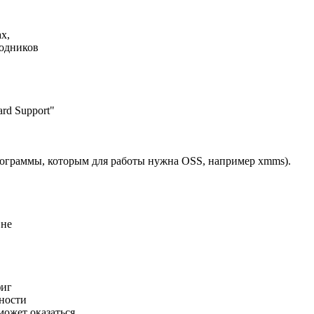
х,
ходников
rd Support"
 программы, которым для работы нужна OSS, например xmms).
 не
фиг
жности
может оказаться