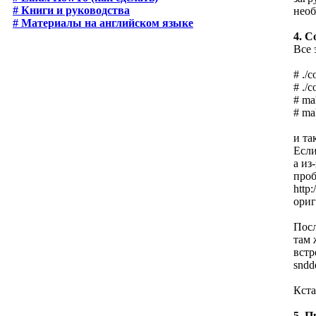
# Книги и руководства
необ
# Материалы на английском языке
4. С
Все 
# ./
# ./c
# ma
# mak
и та
Если
а из
проб
http
ориг
Посл
там 
встр
sndd
Кста
5. П