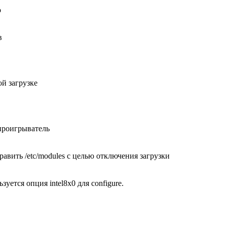
о
в
ой загрузке
 проигрыватель
равить /etc/modules с целью отключения загрузки
уется опция intel8x0 для configure.