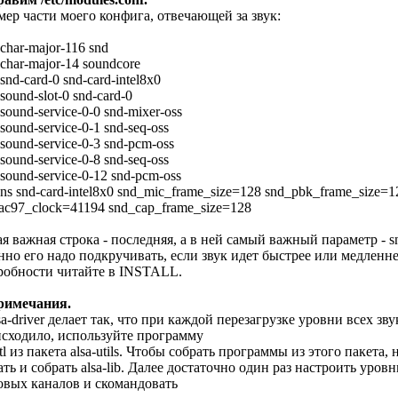
ер части моего конфига, отвечающей за звук:
s char-major-116 snd
s char-major-14 soundcore
 snd-card-0 snd-card-intel8x0
 sound-slot-0 snd-card-0
s sound-service-0-0 snd-mixer-oss
s sound-service-0-1 snd-seq-oss
s sound-service-0-3 snd-pcm-oss
s sound-service-0-8 snd-seq-oss
s sound-service-0-12 snd-pcm-oss
ons snd-card-intel8x0 snd_mic_frame_size=128 snd_pbk_frame_size=1
ac97_clock=41194 snd_cap_frame_size=128
я важная строка - последняя, а в ней самый важный параметр - s
но его надо подкручивать, если звук идет быстрее или медленне
робности читайте в INSTALL.
Примечания.
sa-driver делает так, что при каждой перезагрузке уровни всех з
сходило, используйте программу
ctl из пакета alsa-utils. Чтобы собрать программы из этого пакета,
ать и собрать alsa-lib. Далее достаточно один раз настроить уро
овых каналов и скомандовать