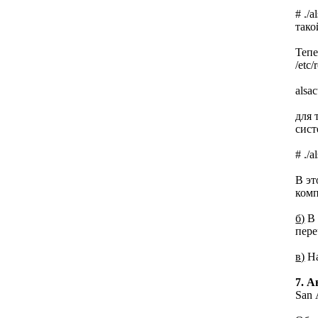
# ./
тако
Тепе
/etc
alsac
для 
сист
# ./a
В эт
комп
б)
В 
пере
в)
На
7. А
San