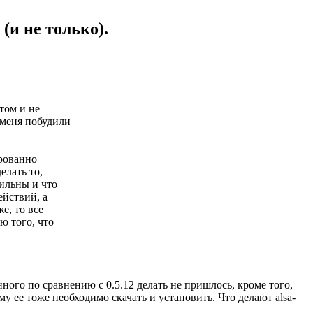
 (и не только).
том и не
 меня побудили
ированно
елать то,
вильны и что
ействий, а
е, то все
ю того, что
енного по сравнению с 0.5.12 делать не пришлось, кроме того,
 ее тоже необходимо скачать и установить. Что делают alsa-