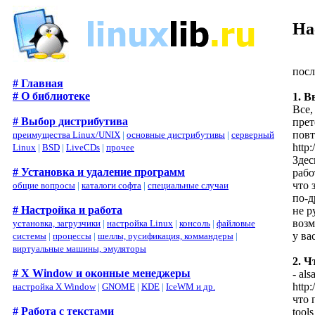
На
посл
# Главная
# О библиотеке
1. В
Все,
# Выбор дистрибутива
прет
пов
преимущества Linux/UNIX
|
основные дистрибутивы
|
серверный
http
Linux
|
BSD
|
LiveCDs
|
прочее
Здес
# Установка и удаление программ
рабо
что 
общие вопросы
|
каталоги софта
|
специальные случаи
по-д
# Настройка и работа
не р
возм
установка, загрузчики
|
настройка Linux
|
консоль
|
файловые
у ва
системы
|
процессы
|
шеллы, русификация, коммандеры
|
виртуальные машины, эмуляторы
2. Ч
# X Window и оконные менеджеры
- al
http:
настройка X Window
|
GNOME
|
KDE
|
IceWM и др.
что 
# Работа с текстами
tool