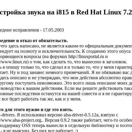
стройка звука на i815 в Red Hat Linux 7.2
едние исправления - 17.05.2003
ведение и отказ от обязательств.
 что здесь написано, не является каким-то официальным докумен
ендует на полноту и исключительность. К созданию этого опуса
торяющиеся вопросы (на форумах
http://linuxportal.ru
и
://www.linux.ru
) о том, как сделать то, что вынесено в заголовок.
ь я опишу только то, что сделал я и только то, что у меня гарант
тает. Ну и под занавес немного примечаний. Я не обязываю вас д
здесь описано и не утверждаю, что мои действия абсолютно пра
ругому поступить невозможно. Это всего лишь описание моих д
уководство к вашим действиям. Если вы решите действовать такж
ожные последствия останутся на вашей совести и я не гарантиру
с все будет работать так же, как и у меня.
то для этого нужно и где это взять.
sa-drivers. Я использовал версию alsa-driver-0.5.12a, взятую с
//www.alsa-project.org.
. Версия 0.9.2 также работает, чего-то особ
поддержку OSS теперь вынесли в отдельную библиотеку и поэтому
s - я не выяснял. Без них все работает. :)