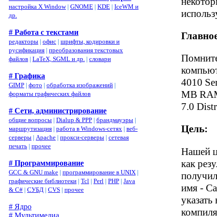
некотор
настройка X Window
|
GNOME
|
KDE
|
IceWM и
использу
др.
# Работа с текстами
Главное
редакторы
|
офис
|
шрифты, кодировки и
русификация
|
преобразования текстовых
Помните
файлов
|
LaTeX, SGML и др.
|
словари
компьют
# Графика
4010 Ser
GIMP
|
фото
|
обработка изображений
|
MB RAM,
форматы графических файлов
7.0 Dist
# Сети, администрирование
общие вопросы
|
Dialup & PPP
|
брандмауэры
|
Цель:
маршрутизация
|
работа в Windows-сетях
|
веб-
серверы
|
Apache
|
прокси-серверы
|
сетевая
печать
|
прочее
Нашей ц
как рез
# Программирование
GCC & GNU make
|
программирование в UNIX
|
получил
графические библиотеки
|
Tcl
|
Perl
|
PHP
|
Java
имя - С
& C#
|
СУБД
|
CVS
|
прочее
указать 
# Ядро
компиля
# Мультимедиа