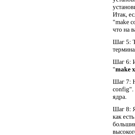
установи
Итак, е
"make c
что на 
Шаг 5: 
терминал
Шаг 6: И
"
make x
Шаг 7: 
config"
ядра.
Шаг 8: 
как ест
большин
высоког