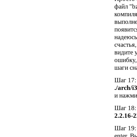
файл "b
компиля
выполне
появитс
надеюсь
счастья
видите 
ошибку,
шаги сна
Шаг 17: 
./arch/
и нажмит
Шаг 18:
2.2.16-
Шаг 19:
enter. 