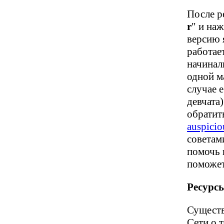
После р
r
" и на
версию 
работает
начинал
одной м
случае е
девчата
обратит
auspici
советам
помочь 
поможет
Ресурс
Существ
Сети о 