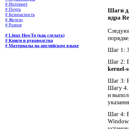
# Интернет
Шаги д
# Почта
# Безопасность
ядра Re
# Железо
# Разное
Следующ
# Linux HowTo (как сделать)
порядке
# Книги и руководства
# Материалы на английском языке
Шаг 1: 
Шаг 2: 
kernel-
Шаг 3: 
Шагу 4.
и выпол
указан
Шаг 4: 
Window,
установл