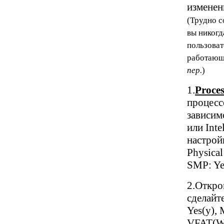
изменен
(Трудно с
вы никогд
пользоват
работающа
пер.
)
1.
Proces
процесс
зависимо
или Int
настрой
Physica
SMP: Ye
2.Откро
сделайт
Yes(y),
VFAT(Wi