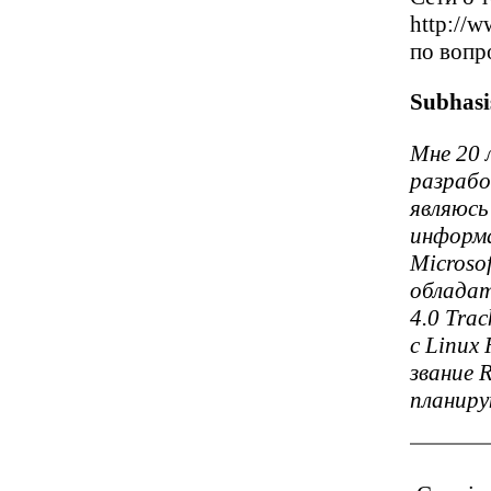
http://
по вопр
Subhasi
Мне 20 
разраб
являюсь
информа
Microsof
обладате
4.0 Tra
с Linux
звание 
планиру