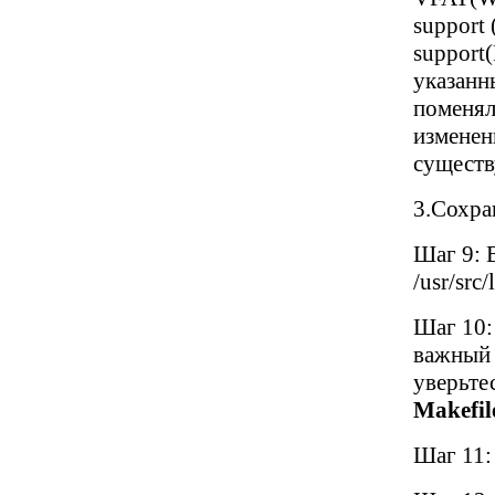
support 
support
указанн
поменял
изменен
существ
3.Сохра
Шаг 9: 
/usr/src/
Шаг 10:
важный 
уверьтес
Makefil
Шаг 11: 