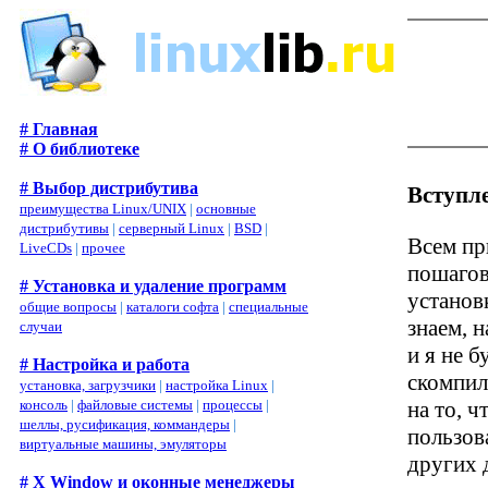
# Главная
# О библиотеке
# Выбор дистрибутива
Вступл
преимущества Linux/UNIX
|
основные
дистрибутивы
|
серверный Linux
|
BSD
|
Всем пр
LiveCDs
|
прочее
пошагов
# Установка и удаление программ
установ
общие вопросы
|
каталоги софта
|
специальные
знаем, 
случаи
и я не б
# Настройка и работа
скомпил
установка, загрузчики
|
настройка Linux
|
на то, 
консоль
|
файловые системы
|
процессы
|
шеллы, русификация, коммандеры
|
пользов
виртуальные машины, эмуляторы
других 
# X Window и оконные менеджеры