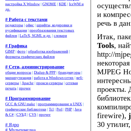
осуществл
настройка X Window
|
GNOME
|
KDE
|
IceWM и
др.
и компрес
# Работа с текстами
речь в дан
редакторы
|
офис
|
шрифты, кодировки и
русификация
|
преобразования текстовых
Итак, пак
файлов
|
LaTeX, SGML и др.
|
словари
Tools
, на
# Графика
GIMP
|
фото
|
обработка изображений
|
http://mjp
форматы графических файлов
некоторая
# Сети, администрирование
MJPEG How
общие вопросы
|
Dialup & PPP
|
брандмауэры
|
маршрутизация
|
работа в Windows-сетях
|
веб-
интересны
серверы
|
Apache
|
прокси-серверы
|
сетевая
проекты. 
печать
|
прочее
библиоте
# Программирование
GCC & GNU make
|
программирование в UNIX
|
компилиров
графические библиотеки
|
Tcl
|
Perl
|
PHP
|
Java
firewire),
& C#
|
СУБД
|
CVS
|
прочее
30 утилит
# Ядро
# Мультимедиа