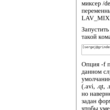
миксер /d
перемен
LAV_MIXE
Запустить
такой ком
Опция -f 
данном сл
умолчанию
(.avi, .qt
но наверн
задан фор
чтобы уме