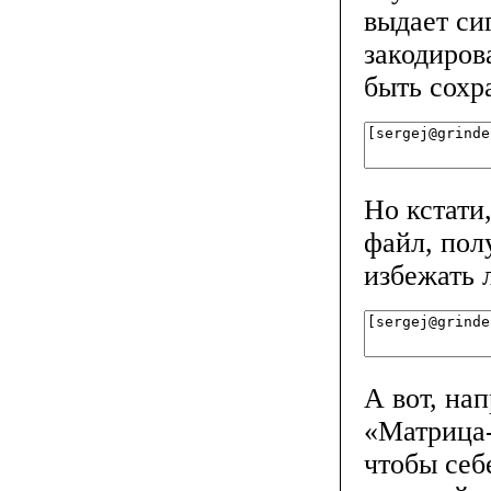
выдает сиг
закодиров
быть сохр
Но кстати
файл, пол
избежать 
А вот, на
«Матрица-
чтобы себ