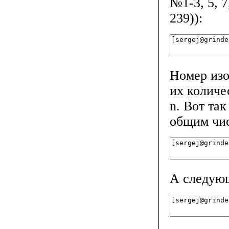
№1-3, 5, 7
239)):
Номер изо
их количе
n. Вот та
общим чис
А следующ