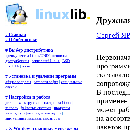
Дружная
Сергей 
# Главная
# О библиотеке
# Выбор дистрибутива
Первонача
преимущества Linux/UNIX
|
основные
дистрибутивы
|
серверный Linux
|
BSD
|
программи
LiveCDs
|
прочее
сказывало
# Установка и удаление программ
сопровожд
общие вопросы
|
каталоги софта
|
специальные
случаи
В последн
# Настройка и работа
применени
установка, загрузчики
|
настройка Linux
|
может раб
консоль
|
файловые системы
|
процессы
|
шеллы, русификация, коммандеры
|
на ассорт
виртуальные машины, эмуляторы
пакетов п
# X Window и оконные менеджеры