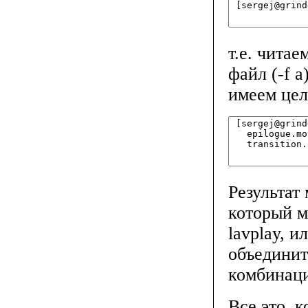
т.е. читае
файл (-f 
имеем цел
Результат
который м
lavplay, 
объединит
комбинаци
Все это, 