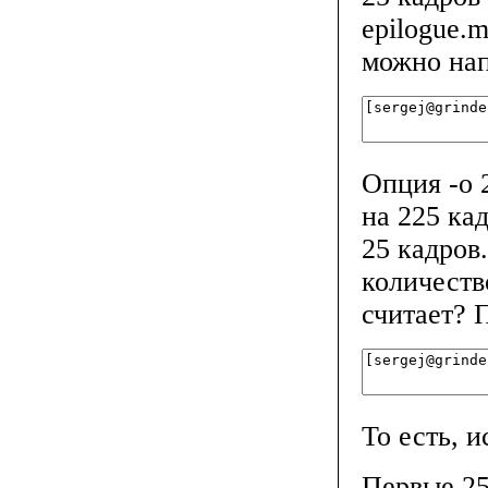
epilogue.m
можно нап
Опция -o 
на 225 кад
25 кадров
количеств
считает? 
То есть, 
Первые 25 