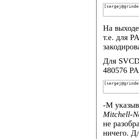
На выходе
т.е. для 
закодиро
Для SVCD 
480576 P
-М указыв
Mitchell-N
не разобр
ничего. Д