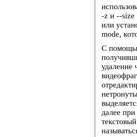
использов
-z и --si
или устано
mode, кото
С помощью
получивши
удаление 
видеофраг
отредакти
нетронут
выделяетс
далее при
текстовый
называть