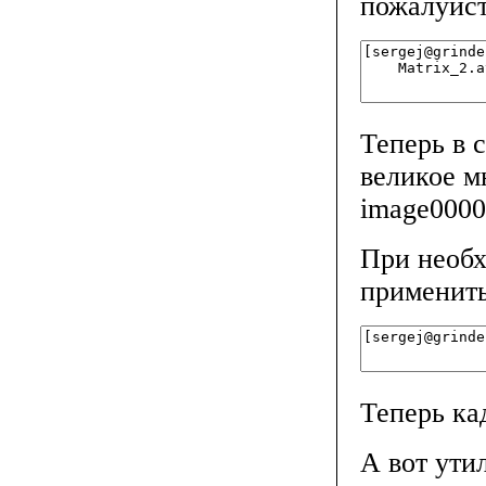
пожалуйст
Теперь в 
великое м
image0000
При необх
применить
Теперь ка
А вот ути