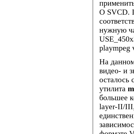
применить
O SVCD. П
соответст
нужную ча
USE_450x3
plaympeg 
На данном
видео- и 
осталось 
утилита
m
большее к
layer-II/I
единствен
зависимос
формате V