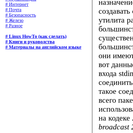
назначени
# Интернет
создавать
# Почта
# Безопасность
утилита р
# Железо
# Разное
большинст
существен
# Linux HowTo (как сделать)
# Книги и руководства
большинст
# Материалы на английском языке
они имею
вот данны
входа std
соединить
такое сое
всего пак
использов
на кодеке
broadcast 