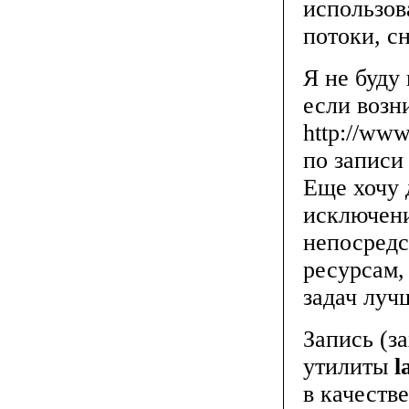
использов
потоки, с
Я не буду
если возн
http://ww
по записи
Еще хочу 
исключени
непосредс
ресурсам,
задач луч
Запись (з
утилиты
l
в качестве