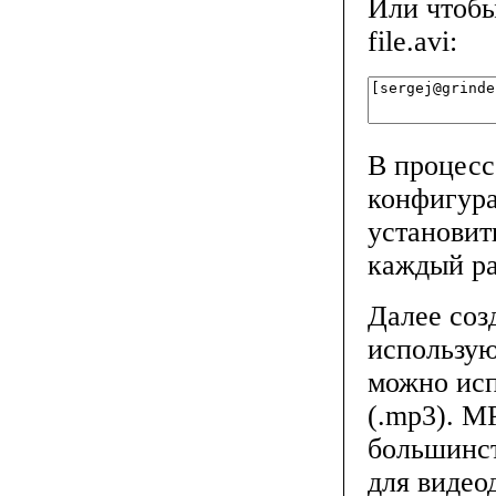
Или чтобы
file.avi:
В процесс
конфигура
установит
каждый ра
Далее со
использу
можно исп
(.mp3). M
большинст
для видео