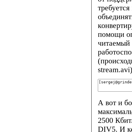
требуется
объединят
конвертир
помощи оп
читаемый
работоспо
(происход
stream.avi)
А вот и б
максималь
2500 Кбит
DIV5. И к