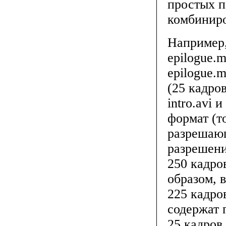
простых п
комбиниро
Например,
epilogue.m
epilogue.
(25 кадро
intro.avi 
формат (т
разрешающ
разрешени
250 кадро
образом, 
225 кадров
содержат 
25 кадров