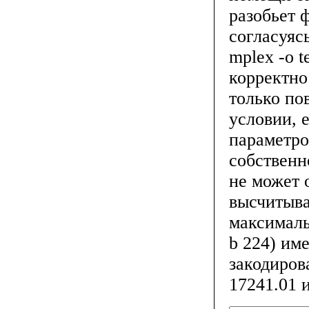
разобьет 
согласуяс
mplex -o t
корректно
только по
условии, 
параметро
собственн
не может 
высчитыва
максимальн
b 224) име
закодирова
17241.01 