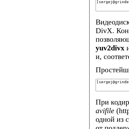
Видеодиск
DivX. Кон
позволяющ
yuv2divx
и, соотве
Простейши
При кодир
avifile
(
htt
одной из 
от поддер