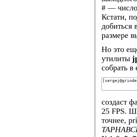
# — число
Кстати, п
добиться 
размере в
Но это ещ
утилиты
j
собрать в
создаст ф
25 FPS. Ш
точнее, p
ТАРНАВ