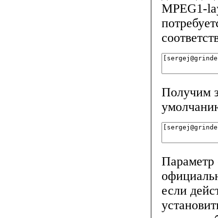
MPEG1-lay
потребует
соответст
Получим з
умолчанию
Параметр 
официальн
если дейс
установит