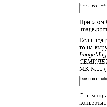
При этом 
image.ppm
Если под 
то на выр
ImageMag
СЕМИЛЕ
МК №11 (2
С помощью
конвертир