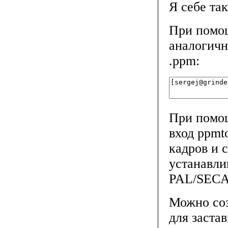
Я себе та
При помо
аналогичн
.ppm:
При помощ
вход ppmt
кадров и 
устанавли
PAL/SECAM
Можно соз
для застав