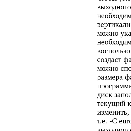
выходного
необходим
вертикали
можно ука
необходим
воспользо
создаст фа
можно спо
размера ф
программа
диск запо
текущий к
изменить,
т.е. -C e
выходного