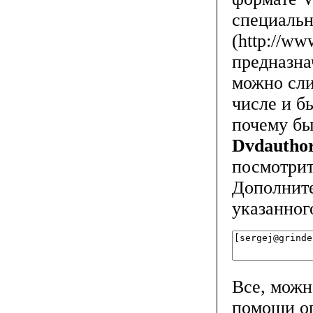
специальн
(
http://ww
предназна
можно сли
числе и б
почему бы
Dvdautho
посмотри
Дополните
указанног
Все, можн
помощи о