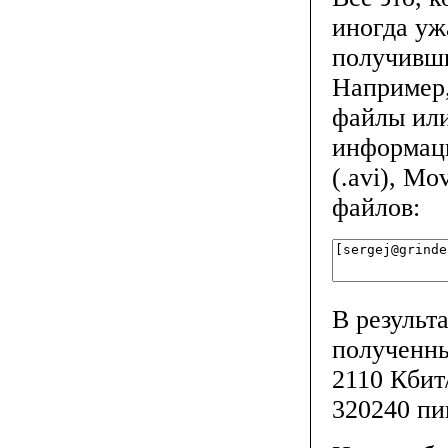
иногда уж
получивши
Например,
файлы или
информац
(.avi), Mov
файлов:
В результ
полученны
2110 Кбит
320240 пи