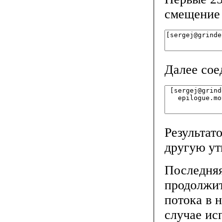
смещение 
Далее сое
Результат
другую ут
Последня
продолжит
потока в 
случае ис