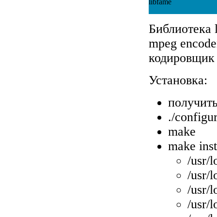
libfame
Библиотека l
mpeg encode
кодировщик
Установка:
получить
./configu
make
make inst
/usr/
/usr/l
/usr/
/usr/