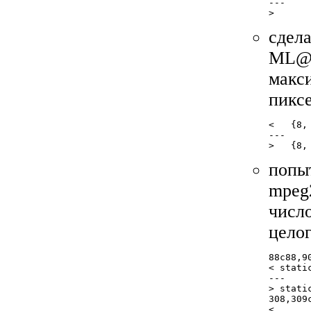
---

сдел
ML@M
макси
пикс
<   {8,
---

попыт
mpeg
число
цело
88c88,90
< stati
---

> stati
308,309c
<      