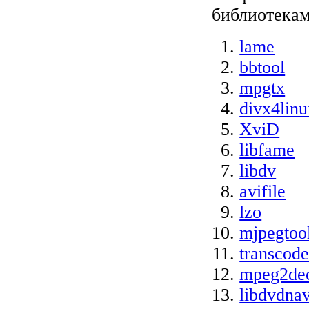
библиотекам
lame
bbtool
mpgtx
divx4lin
XviD
libfame
libdv
avifile
lzo
mjpegtoo
transcod
mpeg2de
libdvdna