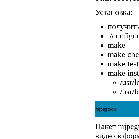
Установка:
получить
./configu
make
make ch
make test
make inst
/usr/l
/usr/l
mjpegtools
Пакет mjpegt
видео в фо