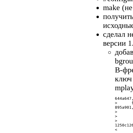
make (не
получить
исходные
сделал н
версии 1
добав
bgrou
B-фре
ключ 
mplay
644a647,
>      
895a901,
>      
>      
>      
1250c126
<      