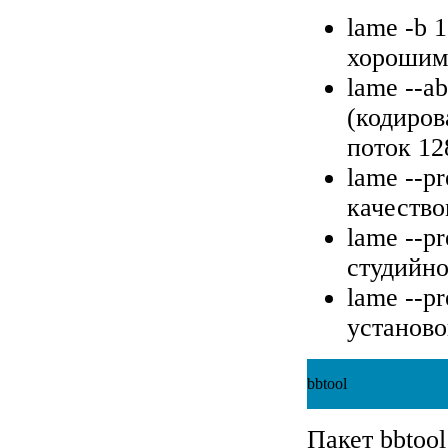
lame -b 
хорошим 
lame --a
(кодиров
поток 12
lame --p
качество
lame --p
студийно
lame --p
установо
bbtool
Пакет bbtoo