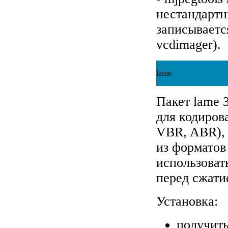
нестандартн
записываетс
vcdimager).
lame
Пакет lame 
для кодиров
VBR, ABR), 
из форматов
использоват
перед сжати
Установка:
получить