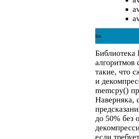
a
av
lzo
Библиотека 
алгоритмов 
такие, что 
и декомпрес
memcpy() пр
Наверняка, 
предсказани
до 50% без 
декомпресси
если требуе