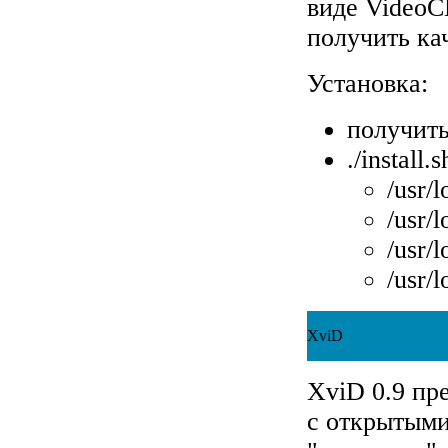
виде VideoC
получить ка
Установка:
получить
./install.s
/usr/l
/usr/l
/usr/
/usr/
XviD
XviD 0.9 пр
с открытыми