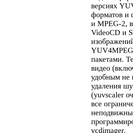
версиях YU
форматов и 
и MPEG-2, в 
VideoCD и 
изображени
YUV4MPEG2 
пакетами. Т
видео (вклю
удобным не 
удаления шу
(yuvscaler 
все огранич
неподвижны
программиро
vcdimager.