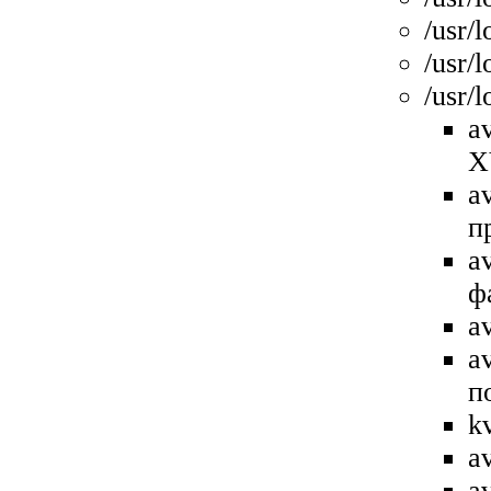
/usr/
/usr/l
/usr/l
a
X
a
п
a
ф
a
a
п
k
a
a