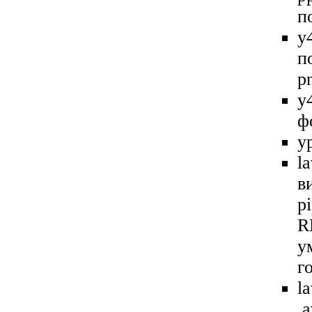
п
y
п
p
y
ф
y
l
в
p
R
у
г
l
.