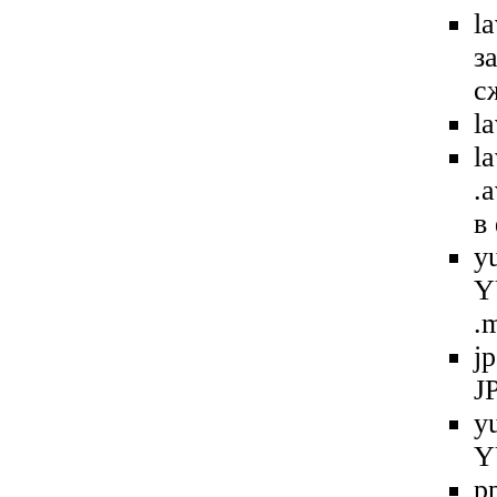
l
з
с
l
l
.
в
y
Y
.
j
J
y
Y
p