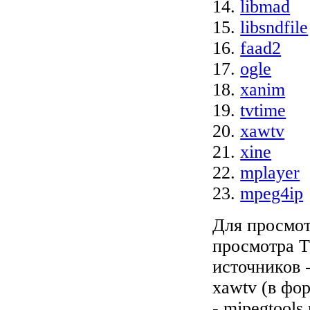
libmad
libsndfile
faad2
ogle
xanim
tvtime
xawtv
xine
mplayer
mpeg4ip
Для просмот
просмотра ТВ
источников -
xawtv (в фо
- mjpegtool