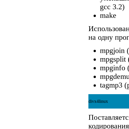
gcc 3.2)
make
Использован
на одну про
mpgjoin 
mpgsplit
mpginfo 
mpgdemu
tagmp3 (
divx4linux
Поставляетс
кодирования