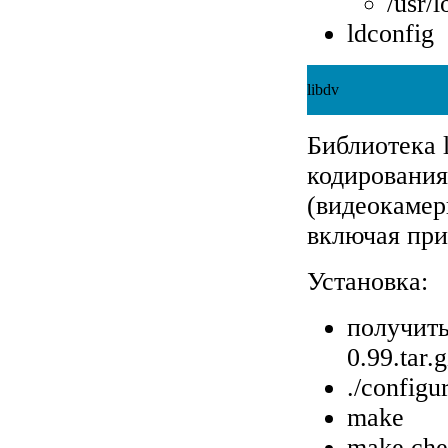
/usr/
ldconfig
libdv
Библиотека 
кодирования
(видеокамеры
включая при
Установка:
получить
0.99.tar.
./configu
make
make ch