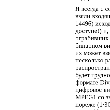
Я всегда с 
взяли входя
14496) исхо
доступе!) и
ограбивших 
бинарном ви
их может вз
несколько р
распростра
будет трудн
формате Div
цифровое ви
MPEG1 со з
пореже (1/30