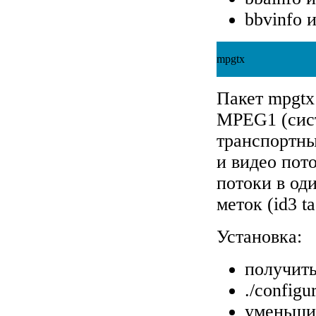
bbvinfo 
mpgtx
Пакет mpgtx
MPEG1 (сис
транспортны
и видео пот
потоки в од
меток (id3 t
Установка:
получить
./configu
уменьшит