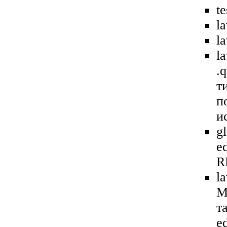
t
l
l
l
.
т
п
и
g
e
R
l
M
т
ed