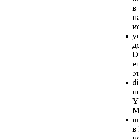
в
п
и
y
д
D
e
э
d
п
Y
M
m
в
и