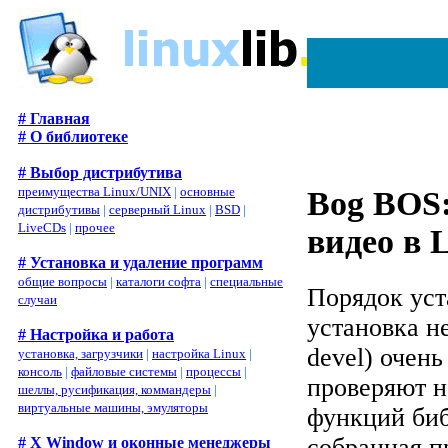
# Главная
# О библиотеке
# Выбор дистрибутива
преимущества Linux/UNIX
|
основные
Bog BOS:
дистрибутивы
|
серверный Linux
|
BSD
|
LiveCDs
|
прочее
видео в 
# Установка и удаление программ
общие вопросы
|
каталоги софта
|
специальные
Порядок уст
случаи
установка не
# Настройка и работа
devel) очень
установка, загрузчики
|
настройка Linux
|
консоль
|
файловые системы
|
процессы
|
проверяют н
шеллы, русификация, коммандеры
|
виртуальные машины, эмуляторы
функций биб
собранная п
# X Window и оконные менеджеры