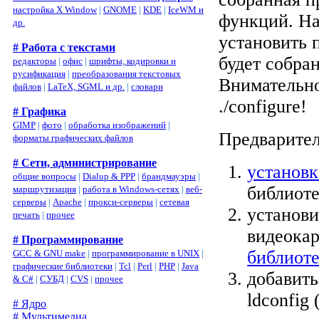
настройка X Window
|
GNOME
|
KDE
|
IceWM и
функций. На
др.
установить 
# Работа с текстами
будет собра
редакторы
|
офис
|
шрифты, кодировки и
русификация
|
преобразования текстовых
Внимательно
файлов
|
LaTeX, SGML и др.
|
словари
./configure!
# Графика
GIMP
|
фото
|
обработка изображений
|
Предварител
форматы графических файлов
# Сети, администрирование
установк
общие вопросы
|
Dialup & PPP
|
брандмауэры
|
библиоте
маршрутизация
|
работа в Windows-сетях
|
веб-
серверы
|
Apache
|
прокси-серверы
|
сетевая
установи
печать
|
прочее
видеока
# Программирование
библиот
GCC & GNU make
|
программирование в UNIX
|
графические библиотеки
|
Tcl
|
Perl
|
PHP
|
Java
добавить 
& C#
|
СУБД
|
CVS
|
прочее
ldconfig
# Ядро
# Мультимедиа