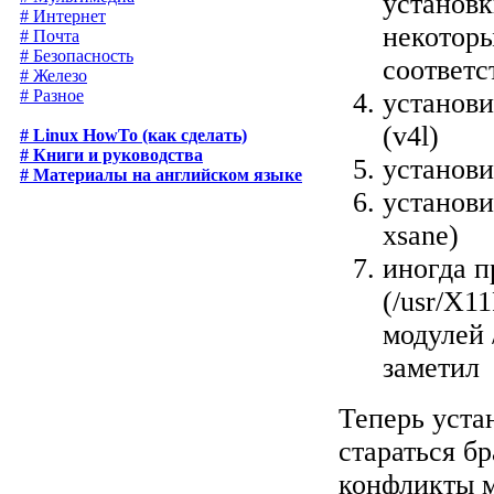
установк
# Интернет
некоторы
# Почта
# Безопасность
соответс
# Железо
# Разное
установ
(v4l)
# Linux HowTo (как сделать)
# Книги и руководства
установ
# Материалы на английском языке
установ
xsane)
иногда п
(/usr/X11
модулей 
заметил
Теперь уста
стараться б
конфликты 