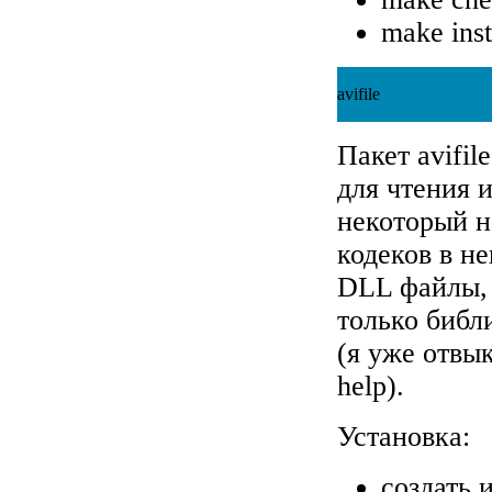
make inst
avifile
Пакет avifil
для чтения 
некоторый н
кодеков в н
DLL файлы, 
только библи
(я уже отвы
help).
Установка:
создать 