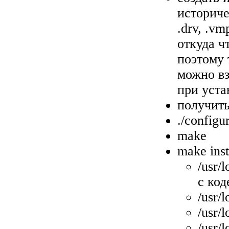
историчес
.drv, .v
откуда ч
поэтому 
можно вз
при уста
получить
./configu
make
make inst
/usr/
с код
/usr/l
/usr/
/usr/