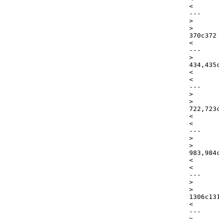
<      
---

>      
>      
370c372

<      
---

>      
434,435c
<      
<      
---

>      
>      
722,723c
<      
<      
---

>      
>      
983,984c
<      
<      
---

>      
>      
1306c131
<      
---
