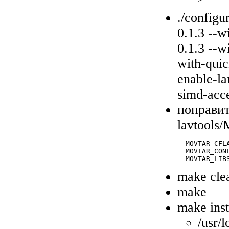
./configu
0.1.3 --
0.1.3 --
with-qui
enable-la
simd-acc
поправит
lavtools/
  MOVTAR_CFL
  MOVTAR_CON
make cle
make
make inst
/usr/l