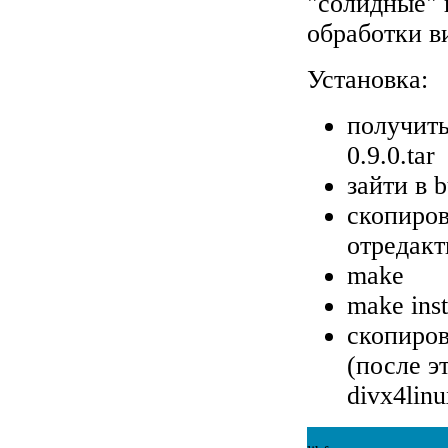
"солидные" 
обработки в
Установка:
получить
0.9.0.tar
зайти в b
скопиров
отредакт
make
make inst
скопирова
(после э
divx4linu