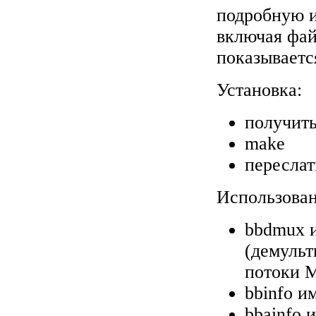
подробную 
включая фай
показываетс
Установка:
получить
make
переслать
Использован
bbdmux и
(демульт
потоки 
bbinfo и
bbainfo 