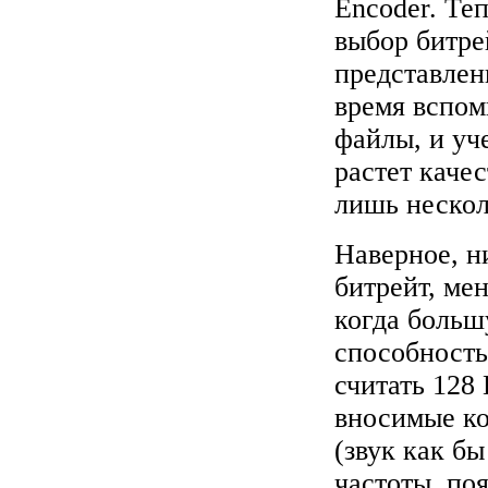
Encoder. Те
выбор битрей
представлен
время вспом
файлы, и уч
растет качес
лишь нескол
Наверное, н
битрейт, мен
когда больш
способность
считать 128 
вносимые ко
(звук как б
частоты, поя