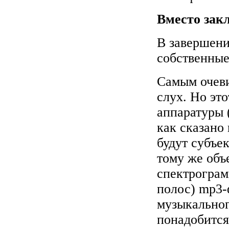
Вместо зак
В завершени
собственные
Самым очеви
слух. Но эт
аппаратуры 
как сказано 
будут субъе
тому же объ
спектрограм
полос) mp3-ф
музыкальног
понадобится