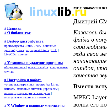
MP3: знакомый не
Дмитрий 
# Главная
Казалось б
# О библиотеке
файла в поп
# Выбор дистрибутива
свой любимы
преимущества Linux/UNIX
|
основные
дистрибутивы
|
серверный Linux
|
BSD
|
жди свои эм
LiveCDs
|
прочее
начинающие 
# Установка и удаление программ
ошибок, что
общие вопросы
|
каталоги софта
|
специальные
случаи
качества зву
# Настройка и работа
установка, загрузчики
|
настройка Linux
|
Вместо вст
консоль
|
файловые системы
|
процессы
|
шеллы, русификация, коммандеры
|
MPEG Layer 
виртуальные машины, эмуляторы
волна его п
# X Window и оконные менеджеры