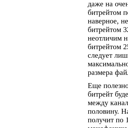
даже на оче
битрейтом п
наверное, н
битрейтом 3
неотличим на
битрейтом 2
следует лиш
максимально
размера фай
Еще полезно
битрейт буд
между канал
половину. Н
получит по 