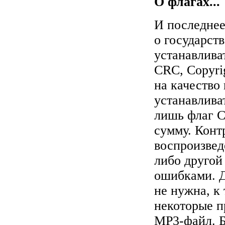
О флагах...
И последнее,
о государств
устанавлива
CRC, Copyrig
на качество
устанавлива
лишь флаг C
сумму. Конт
воспроизвед
либо другой
ошибками. 
не нужна, к
некоторые п
MP3-файл. Б