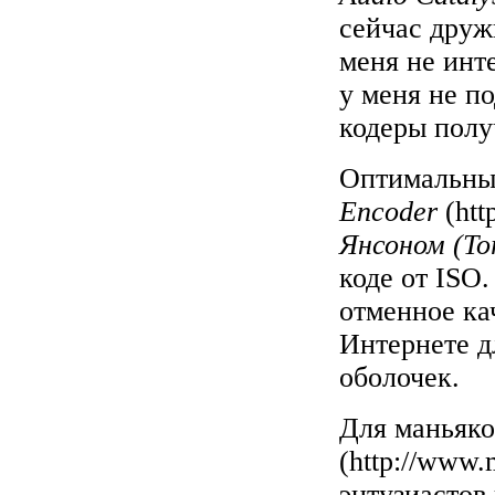
сейчас друж
меня не инт
у меня не п
кодеры полу
Оптимальным
Encoder
(
htt
Янсоном (To
коде от ISO
отменное ка
Интернете д
оболочек.
Для маньяко
(
http://www.
энтузиастов