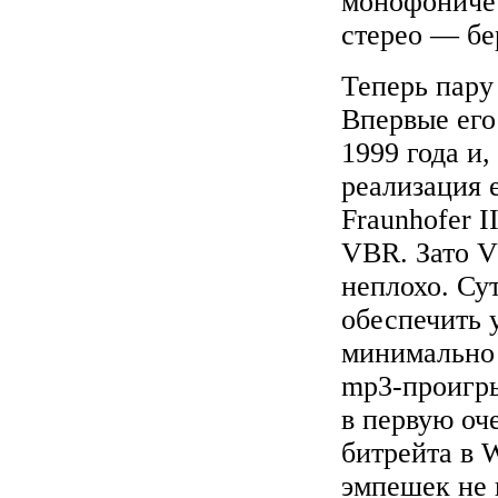
монофоничес
стерео — бе
Теперь пару
Впервые его 
1999 года и
реализация 
Fraunhofer 
VBR. Зато V
неплохо. Сут
обеспечить 
минимально 
mp3-проигры
в первую оч
битрейта в 
эмпешек не 