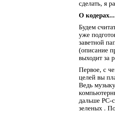
сделать, я 
О кодерах...
Будем счита
уже подгото
заветной па
(описание п
выходит за р
Первое, с ч
целей вы пл
Ведь музыку
компьютерн
дальше PC-сп
зеленых . По