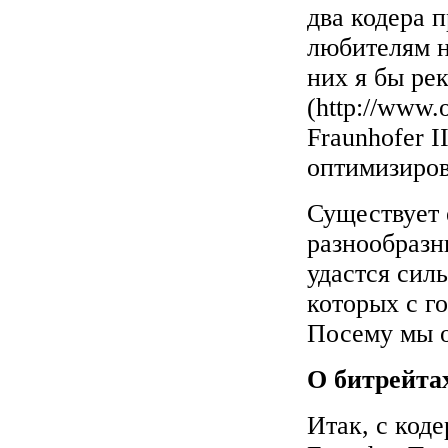
два кодера 
любителям н
них я бы ре
(
http://www.
Fraunhofer II
оптимизиров
Существует 
разнообразн
удастся сил
которых с г
Посему мы о
О битрейтах
Итак, с коде