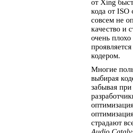
от Xing быс
кода от ISO
совсем не о
качество и с
очень плохо 
проявляется
кодером.
Многие поль
выбирая код
забывая при 
разработчик
оптимизация
оптимизация 
страдают вс
Audio Cataly