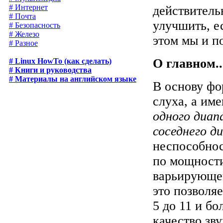
# Интернет
действитель
# Почта
улучшить, е
# Безопасность
# Железо
этом мы и по
# Разное
О главном..
# Linux HowTo (как сделать)
# Книги и руководства
# Материалы на английском языке
В основу фо
слуха, а им
одного диап
соседнего д
неспособнос
по мощности
варьирующег
это позволя
5 до 11 и б
качество зву