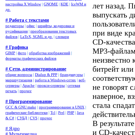
лет назад. 
настройка X Window
|
GNOME
|
KDE
|
IceWM и
др.
выпускать д
# Работа с текстами
пользовател
редакторы
|
офис
|
шрифты, кодировки и
при виде кр
русификация
|
преобразования текстовых
файлов
|
LaTeX, SGML и др.
|
словари
CD-качества
# Графика
MP3-файлами
GIMP
|
фото
|
обработка изображений
|
неизвестно 
форматы графических файлов
битрейт или
# Сети, администрирование
общие вопросы
|
Dialup & PPP
|
брандмауэры
|
соответству
маршрутизация
|
работа в Windows-сетях
|
веб-
не говорят с
серверы
|
Apache
|
прокси-серверы
|
сетевая
печать
|
прочее
наверное, в
# Программирование
стала спадат
GCC & GNU make
|
программирование в UNIX
|
действитель
графические библиотеки
|
Tcl
|
Perl
|
PHP
|
Java
& C#
|
СУБД
|
CVS
|
прочее
В результат
# Ядро
и CD-качест
# Мультимедиа