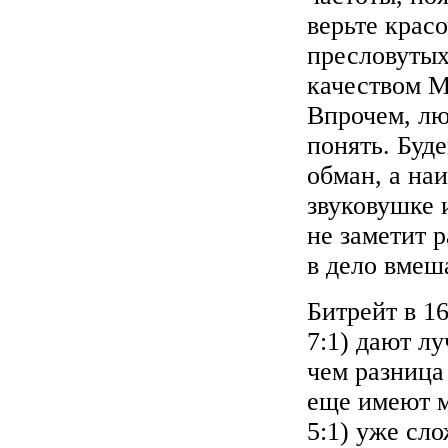
верьте крас
пресловутых
качеством M
Впрочем, лю
понять. Буде
обман, а на
звуковушке 
не заметит 
в дело вмеш
Битрейт в 16
7:1) дают л
чем разниц
еще имеют м
5:1) уже сл