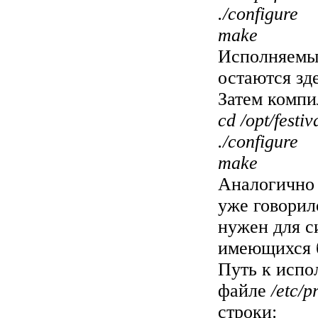
./configure
make
Исполняемые
остаются зд
Затем компил
cd /opt/festiva
./configure
make
Аналогично 
уже говорил
нужен для с
имеющихся 
Путь к испо
файле
/etc/p
строки: