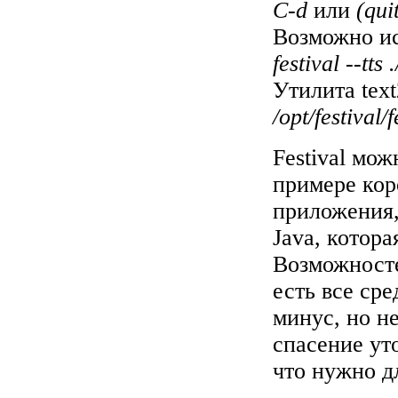
C-d
или
(qui
Возможно исп
festival --tts 
Утилита tex
/opt/festival
Festival мож
примере кор
приложения,
Java, котора
Возможносте
есть все сре
минус, но не
спасение уто
что нужно д