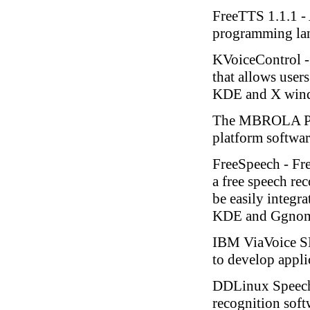
FreeTTS 1.1.1
- 
programming la
KVoiceControl
-
that allows use
KDE and X win
The MBROLA 
platform softwar
FreeSpeech - Fr
a free speech rec
be easily integr
KDE and Ggnome
IBM ViaVoice S
to develop appli
DDLinux Speech
recognition soft