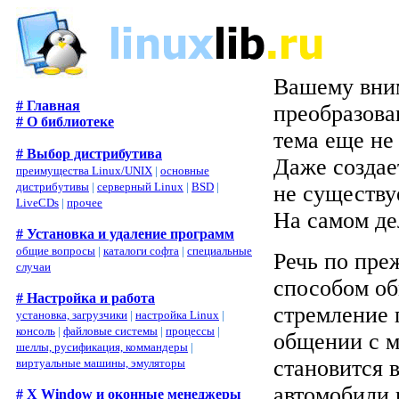
Вашему вним
# Главная
преобразован
# О библиотеке
тема еще не
# Выбор дистрибутива
Даже создае
преимущества Linux/UNIX
|
основные
дистрибутивы
|
серверный Linux
|
BSD
|
не существуе
LiveCDs
|
прочее
На самом дел
# Установка и удаление программ
общие вопросы
|
каталоги софта
|
специальные
Речь по пре
случаи
способом о
# Настройка и работа
стремление 
установка, загрузчики
|
настройка Linux
|
консоль
|
файловые системы
|
процессы
|
общении с м
шеллы, русификация, коммандеры
|
становится 
виртуальные машины, эмуляторы
автомобили 
# X Window и оконные менеджеры