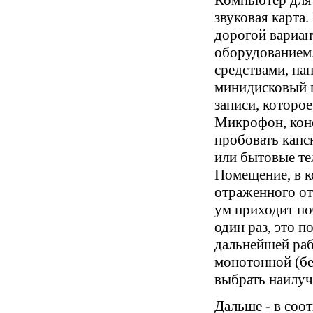
звуковая карта
дорогой вариан
оборудованием.
средствами, на
минидисковый п
записи, которо
Микрофон, коне
пробовать кап
или бытовые те
Помещение, в к
отраженного от
ум приходит по
один раз, это 
дальнейшей раб
монотонной (бе
выбрать наилу
Дальше - в соо