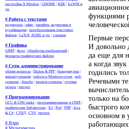
настройка X Window
|
GNOME
|
KDE
|
IceWM и
авиационное
др.
функциями р
# Работа с текстами
человеческо
редакторы
|
офис
|
шрифты, кодировки и
русификация
|
преобразования текстовых
файлов
|
LaTeX, SGML и др.
|
словари
Первые пер
И довольно 
# Графика
GIMP
|
фото
|
обработка изображений
|
да еще для н
форматы графических файлов
а когда зву
# Сети, администрирование
годились то
общие вопросы
|
Dialup & PPP
|
брандмауэры
|
маршрутизация
|
работа в Windows-сетях
|
веб-
Речевыми те
серверы
|
Apache
|
прокси-серверы
|
сетевая
печать
|
прочее
вычислитель
только на б
# Программирование
GCC & GNU make
|
программирование в UNIX
|
быстрого ко
графические библиотеки
|
Tcl
|
Perl
|
PHP
|
Java
& C#
|
СУБД
|
CVS
|
прочее
основном в 
работающих 
# Ядро
# Мультимедиа