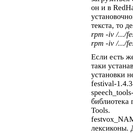
он и в RedHa
установочно
текста, то д
rpm -iv /.../
rpm -iv /.../
Если есть же
таки устана
установки н
festival-1.4.
speech_tools
библиотека 
Tools.
festvox_NAM
лексиконы. 