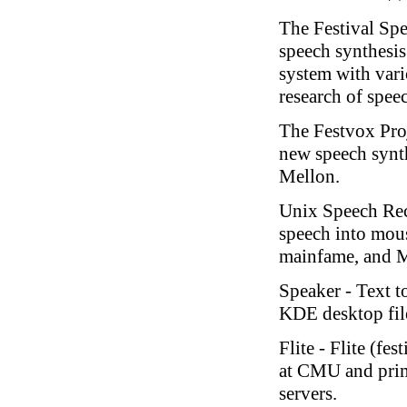
The Festival Sp
speech synthesis
system with var
research of spee
The Festvox Pro
new speech synt
Mellon.
Unix Speech Re
speech into mous
mainfame, and M
Speaker - Text 
KDE desktop fil
Flite
- Flite (fes
at CMU and prim
servers.