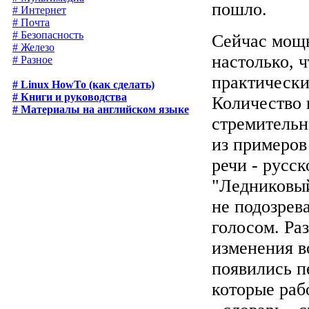
пошло.
# Интернет
# Почта
# Безопасность
Сейчас мощн
# Железо
настолько, 
# Разное
практически
# Linux HowTo (как сделать)
# Книги и руководства
Количество 
# Материалы на английском языке
стремительно
из примеров
речи - русс
"Ледниковый
не подозрев
голосом. Ра
изменения в
появились п
которые раб