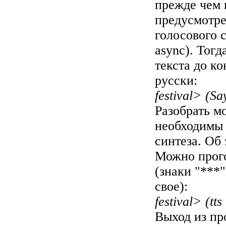
прежде чем 
предусмотре
голосового 
async). Тогд
текста до к
русски:
festival> (Sa
Разобрать мо
необходимы 
синтеза. Об 
Можно прого
(знаки "***"
свое):
festival> (tt
Выход из пр