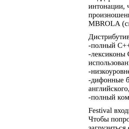
интонации, 
произношен
MBROLA (см
Дистрибутив
-полный C++
-лексиконы
использован
-низкоуровн
-дифонные б
английского
-полный ком
Festival вхо
Чтобы попро
загрузиться