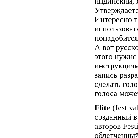
индийский, 
Утверждаетс
Интересно 
использовать
понадобится
А вот русско
этого нужно 
инструкциям
запись разр
сделать гол
голоса может
Flite
(festiv
созданный в
авторов Fest
облегченный