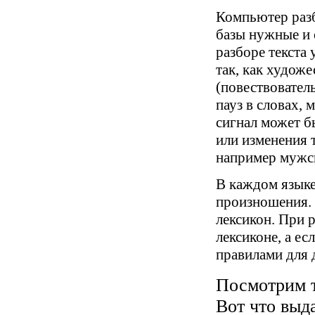
Компьютер разби
базы нужные и 
разборе текста
так, как худож
(повествовател
пауз в словах,
сигнал может б
или изменения т
например мужск
В каждом языке
произношения. 
лексикон. При 
лексиконе, а ес
правилами для 
Посмотрим те
Вот что выд