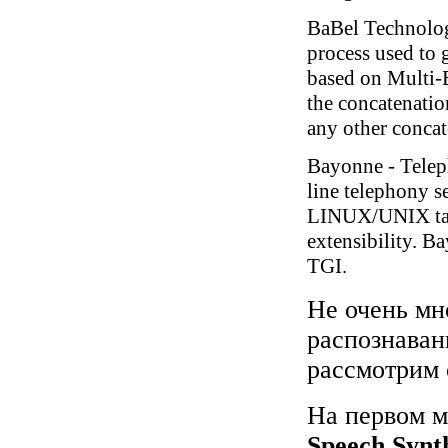
BaBel Technolo
process used to 
based on Multi-
the concatenatio
any other concat
Bayonne - Telep
line telephony s
LINUX/UNIX targ
extensibility. B
TGI.
Не очень мн
распознаван
рассмотрим 
На первом м
Speech Synt