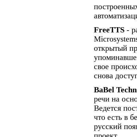
построенных
автоматизац
FreeTTS
- р
Microsystem
открытый пр
упоминавшем
свое происхо
снова досту
BaBel Techn
речи на осн
Ведется пос
что есть в б
русский поя
проект.