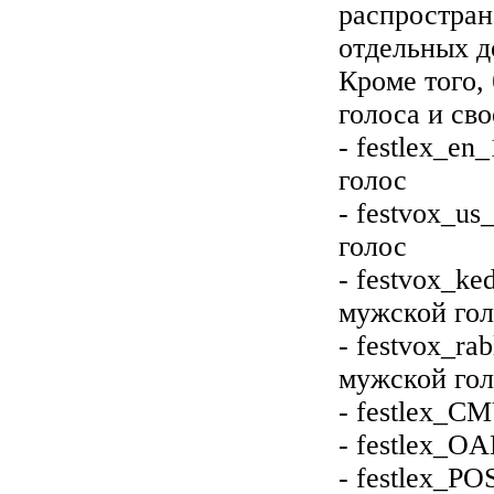
распростран
отдельных д
Кроме того,
голоса и св
- festlex_en
голос
- festvox_us
голос
- festvox_ke
мужской го
- festvox_ra
мужской го
- festlex_CM
- festlex_OA
- festlex_PO