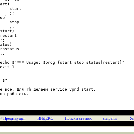
art)

    start

    ;;

op)

    stop

    ;;

start)

restart

;;

atus)

rhstatus

;;



echo $"*** Usage: $prog {start|stop|status|restart}"

exit 1



 $?

е все. Для rh делаем service vpnd start.

но работать.

<< Предыдущая
ИНДЕКС
Поиск в статьях
src
,
palm
Ус