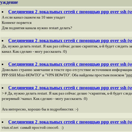
суждение
Соединения 2 локальных сетей с помощью ppp over ssh (s
А если канал скажем на 10 мин упадет
Коннект порвется
Для поднятия канала нужно restart делать?
Соединения 2 локальных сетей с помощью ppp over ssh (s
Да, нужно делать restart. Я как раз сейчас делаю скриптик, к-й будет следит
канал. Как сделаю - могу рассказать :0)
Соединения 2 локальных сетей с помощью ppp over ssh (s
Довольно странно замечание в тексте про отсутствие источников информации,
PPP-SSH Mini-HOWTO" и "VPN HOWTO". Оба найдены простым поиском "ppp 
Соединения 2 локальных сетей с помощью ppp over ssh (s
> # Да, нужно делать restart. Я как раз сейчас делаю >скриптик, к-й будет сл
резервный >канал. Как сделаю - могу рассказать :0)
Ага интересно, хорошо бы в подробностях :-)
Соединения 2 локальных сетей с помощью ppp over ssh (s
vtun.sf.net самый простой способ. :)