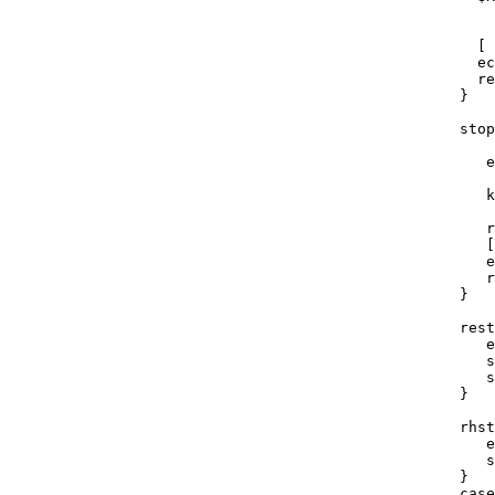
  [ 
  ec
  re
}

stop
   e
   k
   r
   [
   e
   r
}

rest
   e
   s
   s
}

rhst
   e
   s
}

case