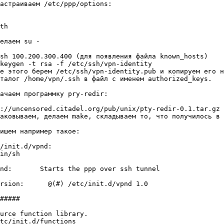
астраиваем /etc/ppp/options:



th

елаем su -

sh 100.200.300.400 (для появления файла known_hosts)

keygen -t rsa -f /etc/ssh/vpn-identity

е этого берем /etc/ssh/vpn-identity.pub и копируем его н
талог /home/vpn/.ssh в файл с именем authorized_keys.

ачаем программку pry-redir:

p://uncensored.citadel.org/pub/unix/pty-redir-0.1.tar.gz
аковываем, делаем make, складываем то, что получилось в 
ишем например такое:

/init.d/vpnd:

in/sh

nd:       Starts the ppp over ssh tunnel

rsion:      @(#) /etc/init.d/vpnd 1.0

#####

urce function library.

tc/init.d/functions
