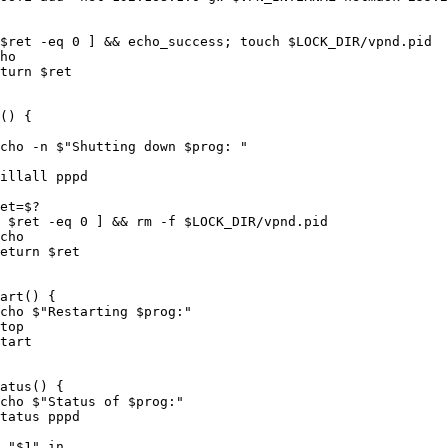
$ret -eq 0 ] && echo_success; touch $LOCK_DIR/vpnd.pid

ho

turn $ret

() {

cho -n $"Shutting down $prog: "

illall pppd

et=$?

 $ret -eq 0 ] && rm -f $LOCK_DIR/vpnd.pid

cho

eturn $ret

art() {

cho $"Restarting $prog:"

top

tart

atus() {

cho $"Status of $prog:"

tatus pppd

 "$1" in
