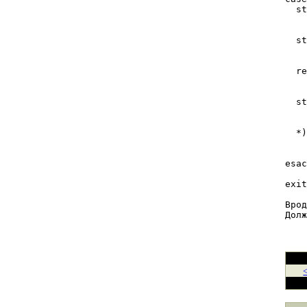
  st
    
    
  st
    
    
  re
    
    
  st
    
    
  *)
    
    
esac
exit
Врод
Долж