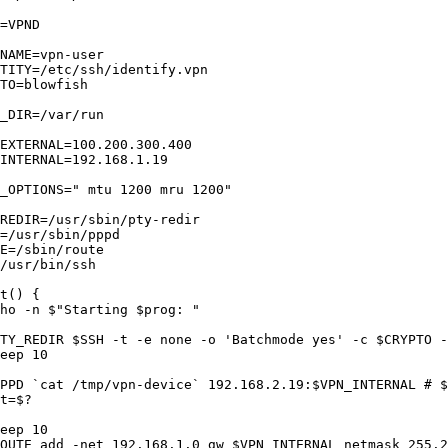
=VPND

NAME=vpn-user

TITY=/etc/ssh/identify.vpn

TO=blowfish

_DIR=/var/run

EXTERNAL=100.200.300.400

INTERNAL=192.168.1.19

_OPTIONS=" mtu 1200 mru 1200"

REDIR=/usr/sbin/pty-redir

=/usr/sbin/pppd

E=/sbin/route

/usr/bin/ssh

t() {

ho -n $"Starting $prog: "

PTY_REDIR $SSH -t -e none -o 'Batchmode yes' -c $CRYPTO -
eep 10

PPD `cat /tmp/vpn-device` 192.168.2.19:$VPN_INTERNAL # $
t=$?

eep 10

OUTE add -net 192.168.1.0 gw $VPN_INTERNAL netmask 255.2