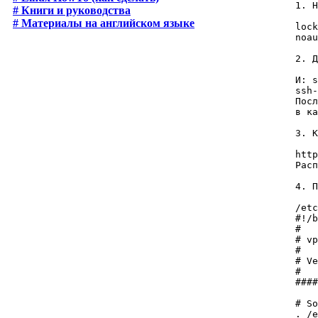
1. Н
# Книги и руководства
# Материалы на английском языке
lock
noau
2. Д
И: s
ssh-
Посл
в ка
3. К
htt
Расп
4. П
/etc
#!/b
#

# vp
#

# Ve
#

####
# So
. /e