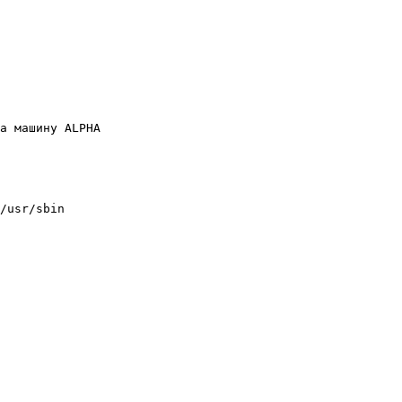
а машину ALPHA

/usr/sbin
