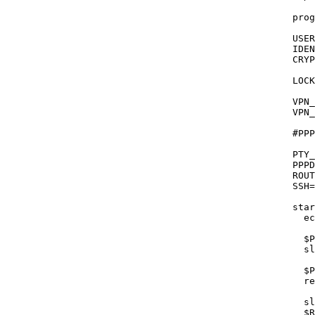
prog
USER
IDEN
CRYP
LOCK
VPN_
VPN_
#PPP
PTY_
PPPD
ROUT
SSH=
star
  ec
  $
  sl
  $P
  re
  sl
  $R