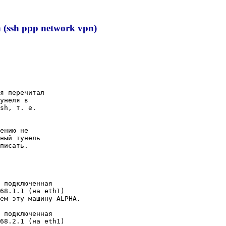
(ssh ppp network vpn)
я перечитал

унеля в

sh, т. е.

ению не

ный тунель

писать.

 подключенная

68.1.1 (на eth1)

ем эту машину ALPHA.

 подключенная

68.2.1 (на eth1)
