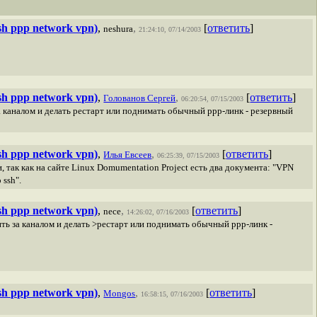
sh ppp network vpn)
,
,
[
ответить
]
neshura
21:24:10, 07/14/2003
sh ppp network vpn)
,
,
[
ответить
]
Голованов Сергей
06:20:54, 07/15/2003
ь за каналом и делать рестарт или поднимать обычный ppp-линк - резервный
sh ppp network vpn)
,
,
[
ответить
]
Илья Евсеев
06:25:39, 07/15/2003
 так как на сайте Linux Domumentation Project есть два документа: "VPN
ssh".
sh ppp network vpn)
,
,
[
ответить
]
nece
14:26:02, 07/16/2003
едить за каналом и делать >рестарт или поднимать обычный ppp-линк -
sh ppp network vpn)
,
,
[
ответить
]
Mongos
16:58:15, 07/16/2003