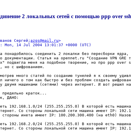
динение 2 локальных сетей с помощью ppp over ssh 
ованов Сергей;
azgs@mail.ru
>
e: Mon, 14 Jul 2004 13:01:37 +0000 (UTC)
а понадобилось соединить 2 локалки без пересборки ядра, 
о документации. Статья на opennet.ru "Создание VPN GRE т
x" подвигла меня на подобное творение, но про ppp over s
, но с шифрованием.

мотрев много статей по созданию тунелей я к своему удивл
л ничего о том как быстро и без проблем создать шифрован
у двумя машинами (сетями) через интернет. И вот решил на
 предельно краток...

к, ДАНО:

еть 192.168.1.0/24 (255.255.255.0) В которой есть машина
тернет. Со стороны локальной сети машина имеет IP: 192.1
о стороны инета имеет IP: 100.200.300.400 (на eth0) Назов
еть 192.168.2.0/24 (255.255.255.0) В которой есть машина
тернет. Со стороны локальной сети машина имеет IP: 192.1