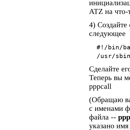
инициализац
ATZ на что-
4) Создайте 
следующее
#!/bin/ba
/usr/sbin/
Сделайте ег
Теперь вы м
pppcall
(Обращаю ва
с именами ф
файла --
ppp
указано им