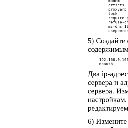
         modem

         crtscts

         proxyarp

         lock

         require-p
         refuse-ch
         ms-dns 1
         usepeerd
5) Создайте 
содержимым
     192.168.0.100
     noauth
Два ip-адре
сервера и а
сервера. Из
настройкам.
редактируемо
6) Измените