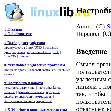
Настройк
Автор: (C)
S
# Главная
Перевод: (C
# О библиотеке
# Выбор дистрибутива
преимущества Linux/UNIX
|
основные
Введение
дистрибутивы
|
серверный Linux
|
BSD
|
LiveCDs
|
прочее
Смысл органи
# Установка и удаление программ
общие вопросы
|
каталоги софта
|
специальные
пользовател
случаи
удаленным с
# Настройка и работа
линиям с по
установка, загрузчики
|
настройка Linux
|
консоль
|
файловые системы
|
процессы
|
так, чтобы 
шеллы, русификация, коммандеры
|
пользовател
виртуальные машины, эмуляторы
объясняет, к
# X Window и оконные менеджеры