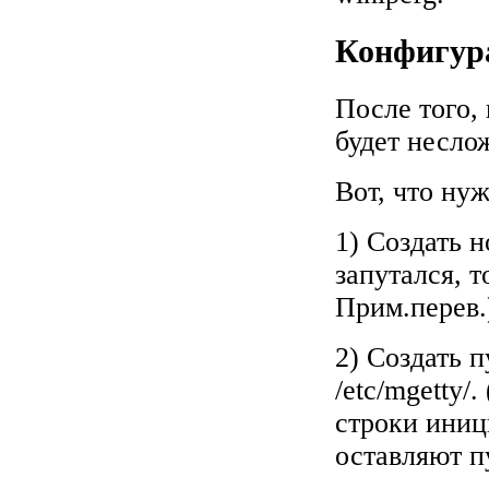
Конфигура
После того, 
будет неслож
Вот, что нуж
1) Создать н
запутался, т
Прим.перев.
2) Создать п
/etc/mgetty/
строки иниц
оставляют п