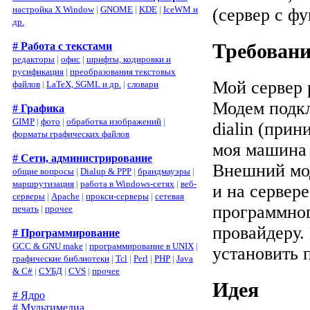
настройка X Window
|
GNOME
|
KDE
|
IceWM и
(сервер с фу
др.
Требован
# Работа с текстами
редакторы
|
офис
|
шрифты, кодировки и
русификация
|
преобразования текстовых
Мой сервер р
файлов
|
LaTeX, SGML и др.
|
словари
Модем подкл
# Графика
GIMP
|
фото
|
обработка изображений
|
dialin (прин
форматы графических файлов
моя машина 
# Сети, администрирование
Внешний мод
общие вопросы
|
Dialup & PPP
|
брандмауэры
|
маршрутизация
|
работа в Windows-сетях
|
веб-
и на сервер
серверы
|
Apache
|
прокси-серверы
|
сетевая
программног
печать
|
прочее
провайдеру.
# Программирование
GCC & GNU make
|
программирование в UNIX
|
установить п
графические библиотеки
|
Tcl
|
Perl
|
PHP
|
Java
& C#
|
СУБД
|
CVS
|
прочее
Идея
# Ядро
# Мультимедиа