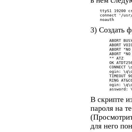
в нём следу
    ttyS1 19200 cr
    connect '/usr
    noauth
3) Создать ф
        ABORT BUSY
        ABORT VOIC
        ABORT "NO 
        ABORT "NO 
        "" ATZ

        OK ATDT25
        CONNECT \d
        ogin: \q\d
        TIMEOUT 90
        RING AT&C0
        ogin: \q\d
        assword: 
В скрипте и
пароля на те
(Просмотрит
для него по