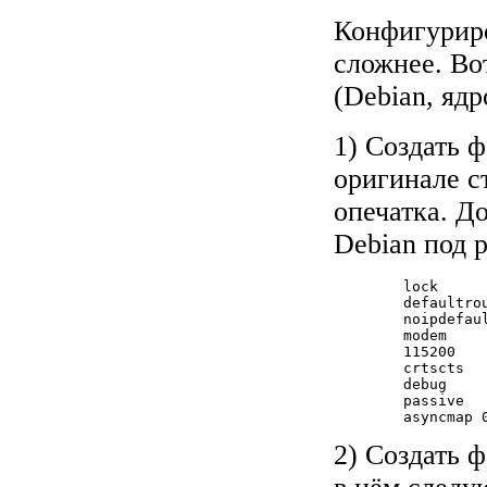
Конфигуриро
сложнее. Во
(Debian, ядр
1) Создать ф
оригинале ст
опечатка. До
Debian под р
        lock

        defaultrou
        noipdefaul
        modem

        115200

        crtscts

        debug

        passive

        asyncmap 
2) Создать ф