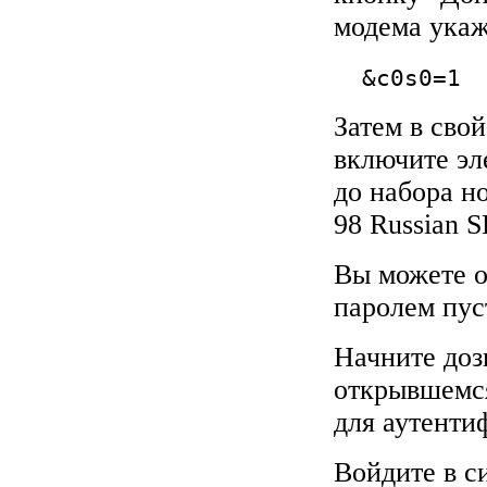
модема ука
&c0s0=1
Затем в сво
включите эл
до набора н
98 Russian S
Вы можете о
паролем пус
Начните доз
открывшемся
для аутенти
Войдите в с