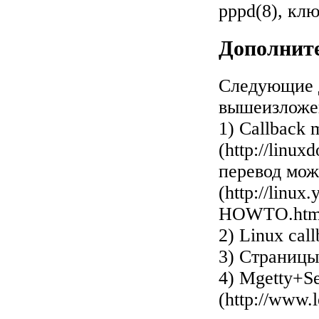
pppd(8), клю
Дополнит
Следующие д
вышеизложе
1)
Callback 
(http://linu
перевод мож
(http://linux
HOWTO.htm
2)
Linux call
3) Страницы
4)
Mgetty+Se
(http://www.