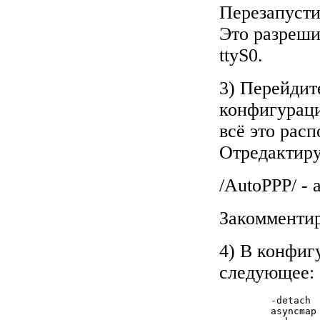
Перезапустит
Это разреши
ttyS0.
3) Перейдите
конфигураци
всё это расп
Отредактируй
/AutoPPP/ - a
Закомментир
4) В конфиг
следующее:
         -detach

         asyncmap 