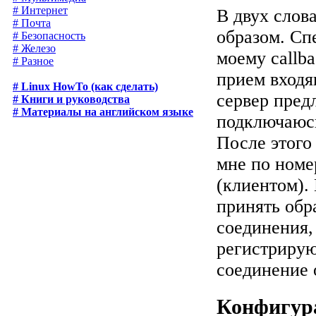
# Интернет
В двух слов
# Почта
образом. Сп
# Безопасность
# Железо
моему callb
# Разное
прием входя
# Linux HowTo (как сделать)
сервер пред
# Книги и руководства
# Материалы на английском языке
подключаюсь
После этого
мне по номе
(клиентом).
принять обр
соединения,
регистрирую
соединение 
Конфигура