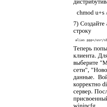
дистрибутива
chmod u+s /
7) Создайте 
строку
 alias ppp=/usr/s
Теперь попы
клиента. Дл
выберите "М
сети", "Нов
данные. Вой
корректно di
сервер. Посл
присвоенный
winipcfg.