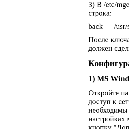
3) В /etc/mg
строка:
back - - /usr
После ключа
должен сдел
Конфигур
1) MS Wind
Откройте па
доступ к се
необходимы 
настройках 
кнопку "Доп