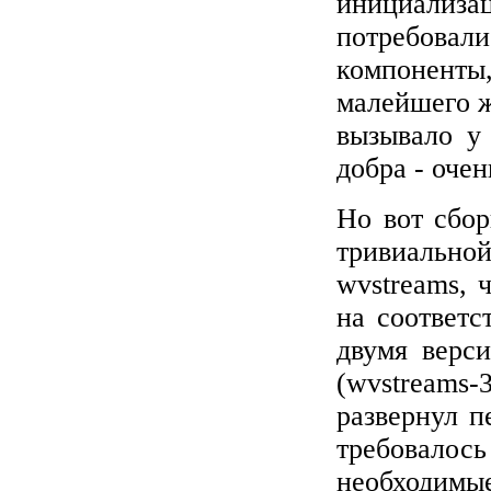
инициализац
потребова
компоненты,
малейшего ж
вызывало у
добра - оче
Но вот сбор
тривиальной
wvstreams, 
на
соответс
двумя верси
(wvstreams-
развернул п
требовалос
необходимы