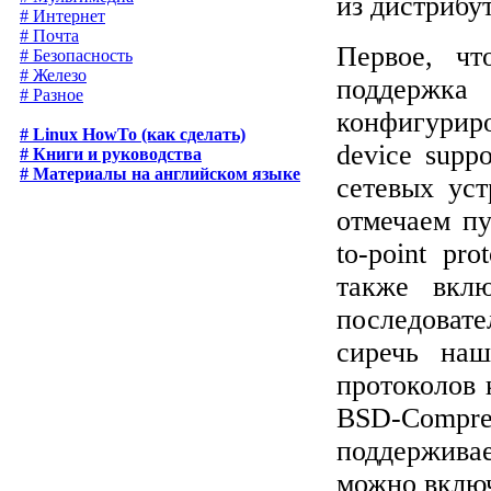
из дистрибу
# Интернет
# Почта
Первое, чт
# Безопасность
# Железо
поддержк
# Разное
конфигурир
# Linux HowTo (как сделать)
device supp
# Книги и руководства
# Материалы на английском языке
сетевых уст
отмечаем пу
to-point pr
также вкл
последовател
сиречь на
протоколов 
BSD-Compres
поддержива
можно включ