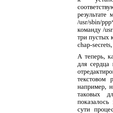
соответств
результате
/usr/sbin/p
команду /usr
три пустых 
chap-secrets,
А теперь, к
для сердца 
отредактир
текстовом 
например, 
таковых дл
показалось
сути проце