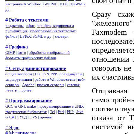
свой опыт в
настройка X Window
|
GNOME
|
KDE
|
IceWM и
др.
Сразу скаж
# Работа с текстами
"железног
редакторы
|
офис
|
шрифты, кодировки и
Faxmodem 
русификация
|
преобразования текстовых
файлов
|
LaTeX, SGML и др.
|
словари
последова
# Графика
определяе
GIMP
|
фото
|
обработка изображений
|
отношении 
форматы графических файлов
говорить не
# Сети, администрирование
общие вопросы
|
Dialup & PPP
|
брандмауэры
|
их счастлив
маршрутизация
|
работа в Windows-сетях
|
веб-
серверы
|
Apache
|
прокси-серверы
|
сетевая
Отправная
печать
|
прочее
самострой
# Программирование
GCC & GNU make
|
программирование в UNIX
|
соответств
графические библиотеки
|
Tcl
|
Perl
|
PHP
|
Java
отказа от 
& C#
|
СУБД
|
CVS
|
прочее
системой и
# Ядро
# Мультимедиа