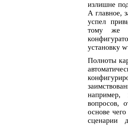
излишне по
А главное, 
успел прив
тому же ф
конфигура
установку wv
Полноты кар
автомати
конфигури
заимствован
например,
вопросов, 
основе чего
сценарии д