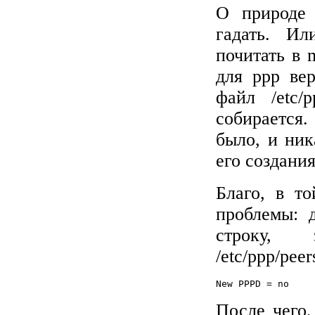
О природе 
гадать. Ил
почитать в 
для ppp ве
файл /etc/p
собирается. 
было, и ник
его создания
Благо, в т
проблемы: 
строку, 
/etc/ppp/peer
После чего,