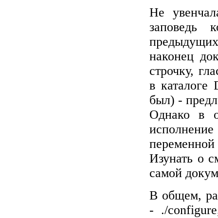
Не увенчал
заповедь 
предыдущих 
наконец до
строчку, гл
в каталоге 
был) - предл
Однако в о
исполнение
переменн
Изунать о с
самой докум
В общем, р
- ./configu