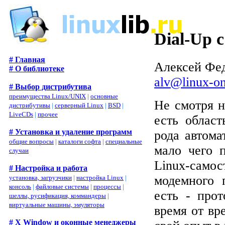
Dial-Up 
# Главная
Алексей Фе
# О библиотеке
alv@linux-on
# Выбор дистрибутива
преимущества Linux/UNIX
|
основные
Не смотря н
дистрибутивы
|
серверный Linux
|
BSD
|
LiveCDs
|
прочее
есть област
# Установка и удаление программ
рода автома
общие вопросы
|
каталоги софта
|
специальные
мало чего 
случаи
Linux-само
# Настройка и работа
модемного 
установка, загрузчики
|
настройка Linux
|
консоль
|
файловые системы
|
процессы
|
есть - про
шеллы, русификация, коммандеры
|
виртуальные машины, эмуляторы
время от вр
# X Window и оконные менеджеры