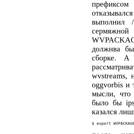
префиксом 
отказывал
выполнил /
сермяжно
WVPACKAGE
должнва бы
сборке. А
рассматри
wvstreams, 
oggvorbis и
мысли, что
было бы ips
казался лиш