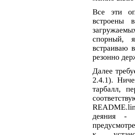
Все эти о
встроены 
загружаемы
спорный, я
встраиваю в
резонно дер
Далее требу
2.4.1). Нич
тарбалл, п
соответс
README.li
деяния - 
предусмотре
к устан