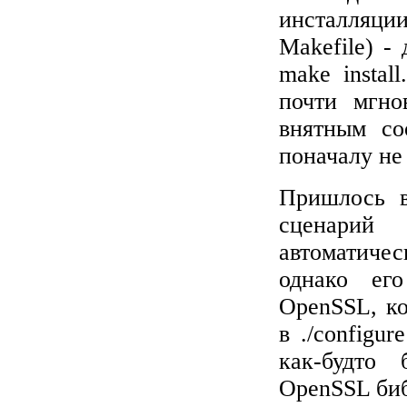
инсталляци
Makefile) -
make instal
почти мгно
внятным со
поначалу не
Пришлось в
сценарий
автоматичес
однако ег
OpenSSL, ко
в ./configu
как-будто 
OpenSSL биб